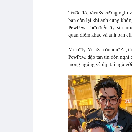
Trước đó, ViruSs vướng nghi 
bạn còn lại khi anh cũng khôn
PewPew. Thời điểm ấy, streame
quan điểm khác và anh bạn cũ
Mới đây, ViruSs còn nhờ AI, t
PewPew, đập tan tin đồn nghỉ 
mong ngóng về dịp tái ngộ vớ