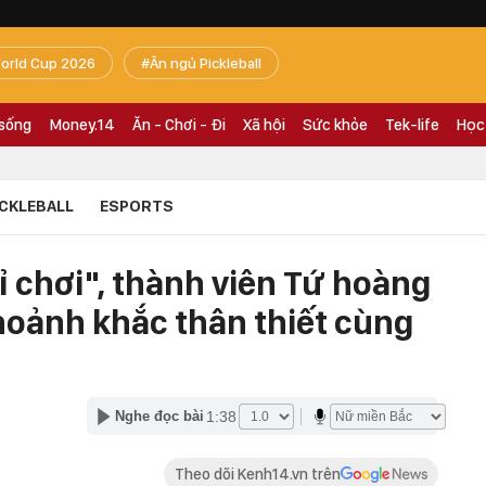
orld Cup 2026
Ăn ngủ Pickleball
 sống
Money.14
Ăn - Chơi - Đi
Xã hội
Sức khỏe
Tek-life
Học
ICKLEBALL
ESPORTS
ỉ chơi", thành viên Tứ hoàng
hoảnh khắc thân thiết cùng
1:38
Nghe đọc bài
Theo dõi Kenh14.vn trên