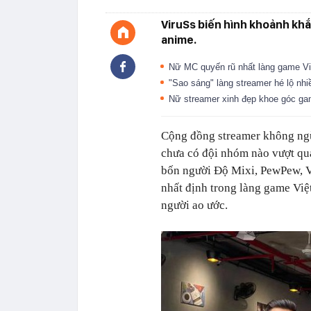
ViruSs biến hình khoảnh kh
anime.
Nữ MC quyến rũ nhất làng game Việt
"Sao sáng" làng streamer hé lộ nh
Nữ streamer xinh đẹp khoe góc ga
Cộng đồng streamer không ngừ
chưa có đội nhóm nào vượt qu
bốn người Độ Mixi, PewPew, Vi
nhất định trong làng game Vi
người ao ước.