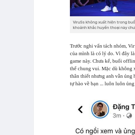
ViruSs không xuất hiện trong buổi
khoảnh khắc huyền thoại này chưa
Trước nghi vấn tách nhóm, Vir
của mình là có lý do. Vì đây l
game này. Chưa kể, buổi offli
thể chung vui. Mặc dù không x
thân thiết nhưng anh vẫn ủng h
tự hào về bạn ... luôn luôn ủng