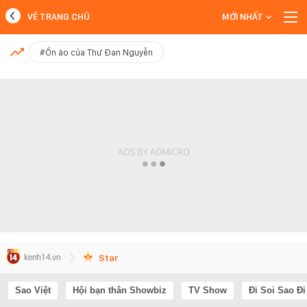
VỀ TRANG CHỦ
MỚI NHẤT
MỚI NHẤT
#Ồn ào của Thư Đan Nguyễn
Xem thêm
Star
Sao Việt
Hội bạn thân Showbiz
TV Show
Đi Soi Sao Đi