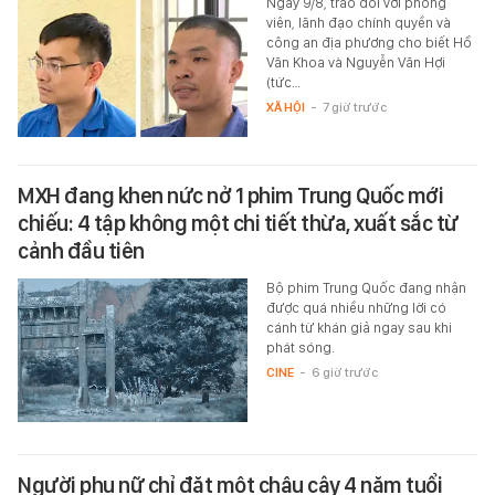
Ngày 9/8, trao đổi với phóng
viên, lãnh đạo chính quyền và
công an địa phương cho biết Hồ
Văn Khoa và Nguyễn Văn Hợi
(tức…
XÃ HỘI
-
7 giờ trước
MXH đang khen nức nở 1 phim Trung Quốc mới
chiếu: 4 tập không một chi tiết thừa, xuất sắc từ
cảnh đầu tiên
Bộ phim Trung Quốc đang nhận
được quá nhiều những lời có
cánh từ khán giả ngay sau khi
phát sóng.
CINE
-
6 giờ trước
Người phụ nữ chỉ đặt một chậu cây 4 năm tuổi