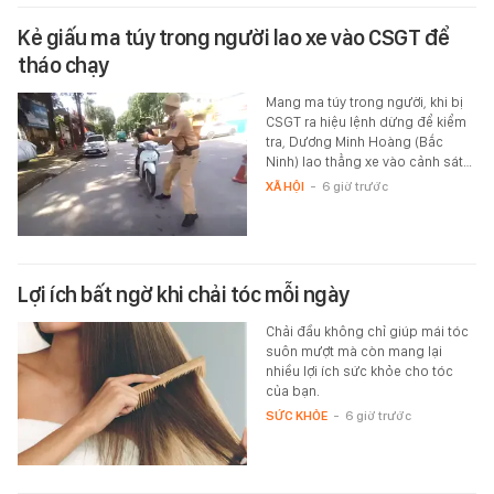
Kẻ giấu ma túy trong người lao xe vào CSGT để
tháo chạy
Mang ma túy trong người, khi bị
CSGT ra hiệu lệnh dừng để kiểm
tra, Dương Minh Hoàng (Bắc
Ninh) lao thẳng xe vào cảnh sát…
XÃ HỘI
-
6 giờ trước
Lợi ích bất ngờ khi chải tóc mỗi ngày
Chải đầu không chỉ giúp mái tóc
suôn mượt mà còn mang lại
nhiều lợi ích sức khỏe cho tóc
của bạn.
SỨC KHỎE
-
6 giờ trước