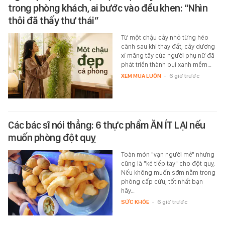
trong phòng khách, ai bước vào đều khen: “Nhìn
thôi đã thấy thư thái”
Từ một chậu cây nhỏ từng héo
cành sau khi thay đất, cây dương
xỉ măng tây của người phụ nữ đã
phát triển thành bụi xanh mềm…
XEM MUA LUÔN
-
6 giờ trước
Các bác sĩ nói thẳng: 6 thực phẩm ĂN ÍT LẠI nếu
muốn phòng đột quỵ
Toàn món "vạn người mê" nhưng
cũng là "kẻ tiếp tay" cho đột quỵ.
Nếu không muốn sớm nằm trong
phòng cấp cứu, tốt nhất bạn
hãy…
SỨC KHỎE
-
6 giờ trước