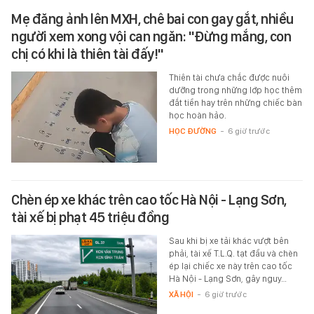
Mẹ đăng ảnh lên MXH, chê bai con gay gắt, nhiều
người xem xong vội can ngăn: "Đừng mắng, con
chị có khi là thiên tài đấy!"
Thiên tài chưa chắc được nuôi
dưỡng trong những lớp học thêm
đắt tiền hay trên những chiếc bàn
học hoàn hảo.
HỌC ĐƯỜNG
-
6 giờ trước
Chèn ép xe khác trên cao tốc Hà Nội - Lạng Sơn,
tài xế bị phạt 45 triệu đồng
Sau khi bị xe tải khác vượt bên
phải, tài xế T.L.Q. tạt đầu và chèn
ép lại chiếc xe này trên cao tốc
Hà Nội - Lạng Sơn, gây nguy…
XÃ HỘI
-
6 giờ trước