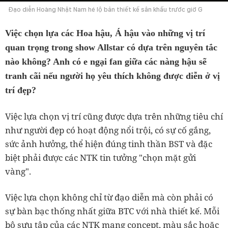
Đạo diễn Hoàng Nhật Nam hé lộ bản thiết kế sân khấu trước giờ G
Việc chọn lựa các Hoa hậu, Á hậu vào những vị trí
quan trọng trong show Allstar có dựa trên nguyên tắc
nào không? Anh có e ngại fan giữa các nàng hậu sẽ
tranh cãi nếu người họ yêu thích không được diễn ở vị
trí đẹp?
Việc lựa chọn vị trí cũng được dựa trên những tiêu chí
như người đẹp có hoạt động nổi trội, có sự cố gắng,
sức ảnh hưởng, thể hiện đúng tinh thần BST và đặc
biệt phải được các NTK tin tưởng "chọn mặt gửi
vàng".
Việc lựa chọn không chỉ từ đạo diễn mà còn phải có
sự bàn bạc thống nhất giữa BTC với nhà thiết kế. Mỗi
bộ sưu tập của các NTK mang concept, màu sắc hoặc