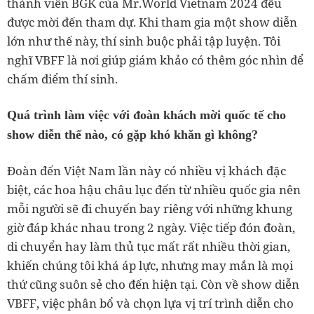
thành viên BGK của Mr.World Vietnam 2024 đều
được mời đến tham dự. Khi tham gia một show diễn
lớn như thế này, thí sinh buộc phải tập luyện. Tôi
nghĩ VBFF là nơi giúp giám khảo có thêm góc nhìn để
chấm điểm thí sinh.
Quá trình làm việc với đoàn khách mời quốc tế cho
show diễn thế nào, có gặp khó khăn gì không?
Đoàn đến Việt Nam lần này có nhiều vị khách đặc
biệt, các hoa hậu châu lục đến từ nhiều quốc gia nên
mỗi người sẽ đi chuyến bay riêng với những khung
giờ đáp khác nhau trong 2 ngày. Việc tiếp đón đoàn,
di chuyển hay làm thủ tục mất rất nhiều thời gian,
khiến chúng tôi khá áp lực, nhưng may mắn là mọi
thứ cũng suôn sẻ cho đến hiện tại. Còn về show diễn
VBFF, việc phân bổ và chọn lựa vị trí trình diễn cho