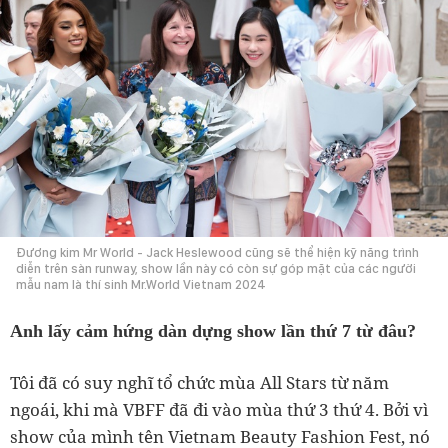
Đương kim Mr World - Jack Heslewood cũng sẽ thể hiện kỹ năng trình
diễn trên sàn runway, show lần này có còn sự góp mặt của các người
mẫu nam là thí sinh Mr.World Vietnam 2024
Anh lấy cảm hứng dàn dựng show lần thứ 7 từ đâu?
Tôi đã có suy nghĩ tổ chức mùa All Stars từ năm
ngoái, khi mà VBFF đã đi vào mùa thứ 3 thứ 4. Bởi vì
show của mình tên Vietnam Beauty Fashion Fest, nó