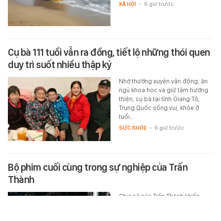
XÃ HỘI
-
6 giờ trước
Cụ bà 111 tuổi vẫn ra đồng, tiết lộ những thói quen
duy trì suốt nhiều thập kỷ
Nhờ thường xuyên vận động, ăn
ngủ khoa học và giữ tâm hướng
thiện, cụ bà tại tỉnh Giang Tô,
Trung Quốc sống vui, khỏe ở
tuổi…
SỨC KHỎE
-
6 giờ trước
Bộ phim cuối cùng trong sự nghiệp của Trấn
Thành
Chia sẻ của Trấn Thành khiến
không ít người bất ngờ và tò mò.
CINE
-
6 giờ trước