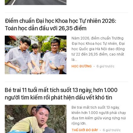
Điểm chuẩn Đại học Khoa học Tự nhiên 2026:
Toán học dẫn đầu với 26,35 điểm
Năm 2026, điểm chuẩn Trường
Đại học Khoa học Tự nhiên, Đại
học Quốc gia Hà Nội dao động
từ 22 đến 26,35 điểm, cao nhất
là…
HỌC ĐƯỜNG
-
6 giờ trước
Bé trai 11 tuổi mất tích suốt 13 ngày, hơn 1.000
người tìm kiếm rồi phát hiện dấu vết khó tin
Bé trai mất tích suốt 13 ngày,
khiến hơn 1.000 người phải chạy
đua tìm kiếm giữa vùng rừng núi
rộng lớn.
THẾ GIỚI ĐÓ ĐÂY
-
6 giờ trước