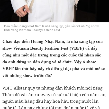
Đạo diễn Hoàng Nhật Nam là nhà sáng lập, gắn liền với những show
thời trang Vietnam Beauty Fashion Fest
Chào đạo diễn Hoàng Nhật Nam, là nhà sáng lập của
show Vietnam Beauty Fashion Fest (VBFF) và đây
cũng như một đặc trưng trong các cuộc thi nhan sắc
do anh đứng ra dàn dựng và tổ chức. Vậy ở show
VBFF lần thứ bảy này có điều gì đột phá và mới mẻ so
với những show trước đó?
VBFF Allstar quy tụ những dàn khách mời nổi tiếng.
Thảm đỏ và sàn runway có sự xuất hiện của dàn sao,
người mẫu hàng đầu hay hoa hậu trong nước lẫn
quốc tế. Lần này chúng tôi mời đoàn quốc tế về và