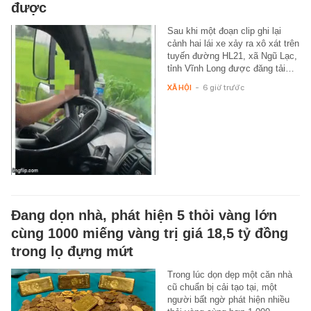
được
Sau khi một đoạn clip ghi lại
cảnh hai lái xe xảy ra xô xát trên
tuyến đường HL21, xã Ngũ Lạc,
tỉnh Vĩnh Long được đăng tải…
XÃ HỘI
-
6 giờ trước
Đang dọn nhà, phát hiện 5 thỏi vàng lớn
cùng 1000 miếng vàng trị giá 18,5 tỷ đồng
trong lọ đựng mứt
Trong lúc dọn dẹp một căn nhà
cũ chuẩn bị cải tạo tại, một
người bất ngờ phát hiện nhiều