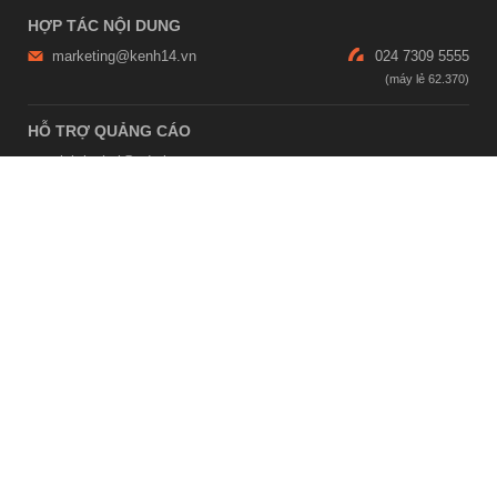
HỢP TÁC NỘI DUNG
marketing@kenh14.vn
024 7309 5555
HỖ TRỢ QUẢNG CÁO
giaitrixahoi@admicro.vn
02473007108
TRỤ SỞ HÀ NỘI
Tầng 21, Tòa nhà Center Building, Hapulico Complex, Số 01, phố
Nguyễn Huy Tưởng, phường Thanh Xuân, thành phố Hà Nội
TRỤ SỞ TP.HỒ CHÍ MINH
Tầng 4, Tòa nhà 123, số 127 Võ Văn Tần, Phường Xuân Hòa, TPHCM
Giấy phép thiết lập trang thông tin điện tử tổng hợp trên mạng số
2215/GP-TTĐT do Sở Thông tin và Truyền thông Hà Nội cấp ngày 10
tháng 4 năm 2019