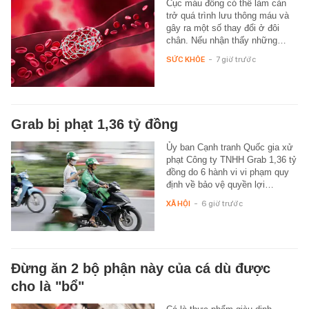
Cục máu đông có thể làm cản
trở quá trình lưu thông máu và
gây ra một số thay đổi ở đôi
chân. Nếu nhận thấy những…
SỨC KHỎE
-
7 giờ trước
Grab bị phạt 1,36 tỷ đồng
Ủy ban Cạnh tranh Quốc gia xử
phạt Công ty TNHH Grab 1,36 tỷ
đồng do 6 hành vi vi phạm quy
định về bảo vệ quyền lợi…
XÃ HỘI
-
6 giờ trước
Đừng ăn 2 bộ phận này của cá dù được
cho là "bổ"