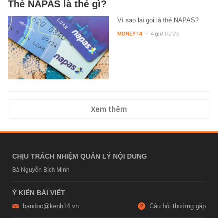
Thẻ NAPAS là thẻ gì?
Vì sao lại gọi là thẻ NAPAS?
MONEY.14
-
4 giờ trước
Xem thêm
CHỊU TRÁCH NHIỆM QUẢN LÝ NỘI DUNG
Bà Nguyễn Bích Minh
Ý KIẾN BÀI VIẾT
bandoc@kenh14.vn
Câu hỏi thường gặp