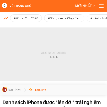
MỚI NHẤT
VỀ TRANG CHỦ
MỚI NHẤT
#World Cup 2026
#Sống xanh - Chạy điện
#Hành chính
Xem thêm
Tek-life
Danh sách iPhone được "lên đời" trải nghiệm