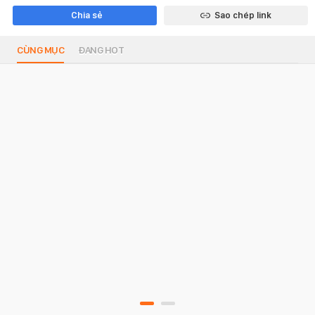
Chia sẻ
Sao chép link
CÙNG MỤC
ĐANG HOT