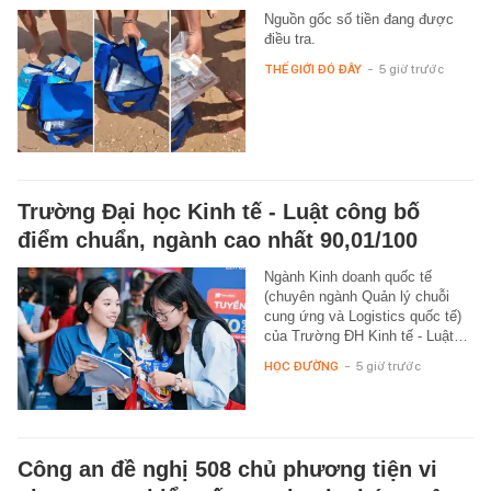
Nguồn gốc số tiền đang được
điều tra.
THẾ GIỚI ĐÓ ĐÂY
-
5 giờ trước
Trường Đại học Kinh tế - Luật công bố
điểm chuẩn, ngành cao nhất 90,01/100
Ngành Kinh doanh quốc tế
(chuyên ngành Quản lý chuỗi
cung ứng và Logistics quốc tế)
của Trường ĐH Kinh tế - Luật…
HỌC ĐƯỜNG
-
5 giờ trước
Công an đề nghị 508 chủ phương tiện vi