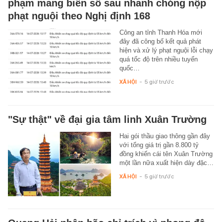
phạm mang biển số sau nhanh chóng nộp
phạt nguội theo Nghị định 168
Công an tỉnh Thanh Hóa mới
đây đã công bố kết quả phát
hiện và xử lý phạt nguội lỗi chạy
quá tốc độ trên nhiều tuyến
quốc…
XÃ HỘI
-
5 giờ trước
"Sự thật" về đại gia tâm linh Xuân Trường
Hai gói thầu giao thông gần đây
với tổng giá trị gần 8.800 tỷ
đồng khiến cái tên Xuân Trường
một lần nữa xuất hiện dày đặc…
XÃ HỘI
-
5 giờ trước