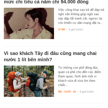
mức chi tiêu cả năm chỉ 94.000 đồng
Việc công khai sao kê để đáp trả
nghi vấn không giúp ngôi sao
này dập tắt tranh cãi, ngược lại
còn khiến cư dân mạng đặt ra…
STAR
-
5 giờ trước
Vì sao khách Tây đi đâu cũng mang chai
nước 1 lít bên mình?
Từ những con phố đông đúc,
quán cà phê cho đến các điểm
tham quan, hình ảnh một vị
khách vừa đi vừa ôm theo
chiếc…
ĂN - CHƠI - ĐI
-
5 giờ trước