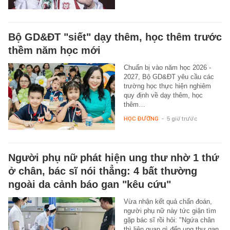
Bộ GD&ĐT "siết" dạy thêm, học thêm trước
thềm năm học mới
Chuẩn bị vào năm học 2026 -
2027, Bộ GD&ĐT yêu cầu các
trường học thực hiện nghiêm
quy định về dạy thêm, học
thêm…
HỌC ĐƯỜNG
-
5 giờ trước
Người phụ nữ phát hiện ung thư nhờ 1 thứ
ở chân, bác sĩ nói thẳng: 4 bất thường
ngoài da cảnh báo gan "kêu cứu"
Vừa nhận kết quả chẩn đoán,
người phụ nữ này tức giận tìm
gặp bác sĩ rồi hỏi: "Ngứa chân
thì liên quan gì đến ung thư gan,