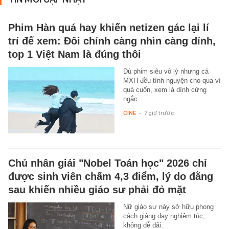
Phim Hàn quá hay khiến netizen gác lại lí
trí để xem: Đôi chính càng nhìn càng dính,
top 1 Việt Nam là đúng thôi
Dù phim siêu vô lý nhưng cả
MXH đều tình nguyện cho qua vì
quá cuốn, xem là dính cứng
ngắc.
CINE
-
7 giờ trước
Chủ nhân giải "Nobel Toán học" 2026 chỉ
được sinh viên chấm 4,3 điểm, lý do đằng
sau khiến nhiều giáo sư phải đỏ mặt
Nữ giáo sư này sở hữu phong
cách giảng dạy nghiêm túc,
không dễ dãi.