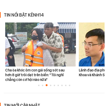
TIN NỔI BẬT KÊNH14
Cha òa khóc ôm con gái sống sót sau
Lãnh đạo địa phư
hơn 8 giờ trôi dạt trên biển: "Tôi nghĩ
Khoa và Khánh S
chẳng còn cơ hội nào nữa"
TIN MỚI CẬP NHẬT