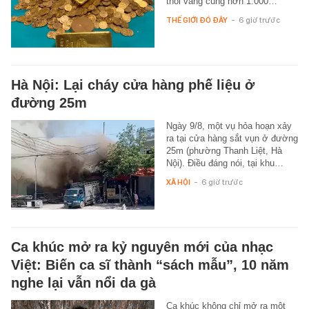
thỏi vàng cùng hơn 1.000…
THẾ GIỚI ĐÓ ĐÂY
-
6 giờ trước
Hà Nội: Lại cháy cửa hàng phế liệu ở
đường 25m
Ngày 9/8, một vụ hỏa hoạn xảy
ra tại cửa hàng sắt vụn ở đường
25m (phường Thanh Liệt, Hà
Nội). Điều đáng nói, tại khu…
XÃ HỘI
-
6 giờ trước
Ca khúc mở ra kỷ nguyên mới của nhạc
Việt: Biến ca sĩ thành “sách mẫu”, 10 năm
nghe lại vẫn nổi da gà
Ca khúc không chỉ mở ra một