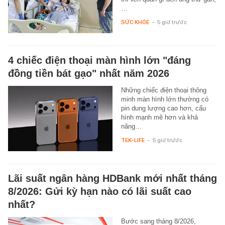
…
SỨC KHỎE
-
5 giờ trước
4 chiếc điện thoại màn hình lớn "đáng
đồng tiền bát gạo" nhất năm 2026
Những chiếc điện thoại thông
minh màn hình lớn thường có
pin dung lượng cao hơn, cấu
hình mạnh mẽ hơn và khả
năng…
TEK-LIFE
-
5 giờ trước
Lãi suất ngân hàng HDBank mới nhất tháng
8/2026: Gửi kỳ hạn nào có lãi suất cao
nhất?
Bước sang tháng 8/2026,