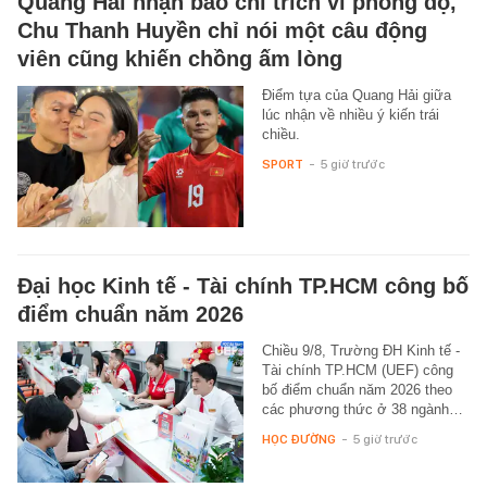
Quang Hải nhận bão chỉ trích vì phong độ,
Chu Thanh Huyền chỉ nói một câu động
viên cũng khiến chồng ấm lòng
Điểm tựa của Quang Hải giữa
lúc nhận về nhiều ý kiến trái
chiều.
SPORT
-
5 giờ trước
Đại học Kinh tế - Tài chính TP.HCM công bố
điểm chuẩn năm 2026
Chiều 9/8, Trường ĐH Kinh tế -
Tài chính TP.HCM (UEF) công
bố điểm chuẩn năm 2026 theo
các phương thức ở 38 ngành…
HỌC ĐƯỜNG
-
5 giờ trước