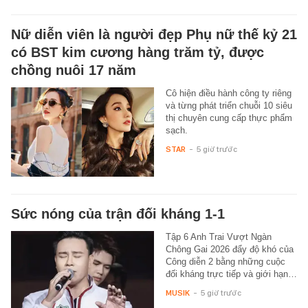
Nữ diễn viên là người đẹp Phụ nữ thế kỷ 21
có BST kim cương hàng trăm tỷ, được
chồng nuôi 17 năm
Cô hiện điều hành công ty riêng
và từng phát triển chuỗi 10 siêu
thị chuyên cung cấp thực phẩm
sạch.
STAR
-
5 giờ trước
Sức nóng của trận đối kháng 1-1
Tập 6 Anh Trai Vượt Ngàn
Chông Gai 2026 đẩy độ khó của
Công diễn 2 bằng những cuộc
đối kháng trực tiếp và giới hạn…
MUSIK
-
5 giờ trước