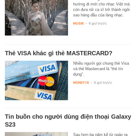
hướng đi mới cho nhạc Việt mà
còn đưa nữ ca sĩ trở thành ngôi
sao hàng đầu của làng nhạc.
MUSIK
-
6 giờ trước
Thẻ VISA khác gì thẻ MASTERCARD?
Nhiều người gọi chung thẻ Visa
và thẻ Mastercard là “thẻ tín
dụng”.
MONEY.14
-
6 giờ trước
Tin buồn cho người dùng điện thoại Galaxy
S23
Sau hơn ba năm kể từ ngày ra