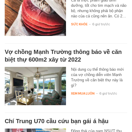
Cá là thực phẩm giàu dinh
dưỡng, tốt cho tim mạch và não
bộ, nhưng không phải bộ phận
nào của cá cũng nên ăn. Có 2…
SỨC KHỎE
-
6 giờ trước
Vợ chồng Mạnh Trường thông báo về căn
biệt thự 600m2 xây từ 2022
Nội dung cụ thể thông báo mới
của vợ chồng diễn viên Mạnh
Trường về căn biệt thự này là
gì?
XEM MUA LUÔN
-
6 giờ trước
Chí Trung U70 cầu cứu bạn gái á hậu
Động thái của nam NSƯT thu