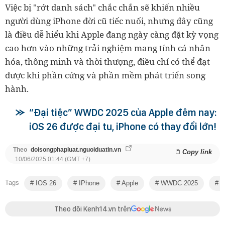
Việc bị "rớt danh sách" chắc chắn sẽ khiến nhiều
người dùng iPhone đời cũ tiếc nuối, nhưng đây cũng
là điều dễ hiểu khi Apple đang ngày càng đặt kỳ vọng
cao hơn vào những trải nghiệm mang tính cá nhân
hóa, thông minh và thời thượng, điều chỉ có thể đạt
được khi phần cứng và phần mềm phát triển song
hành.
“Đại tiệc” WWDC 2025 của Apple đêm nay:
iOS 26 được đại tu, iPhone có thay đổi lớn!
Theo
doisongphapluat.nguoiduatin.vn
Copy link
10/06/2025 01:44 (GMT +7)
Tags
IOS 26
IPhone
Apple
WWDC 2025
I
Theo dõi Kenh14.vn trên