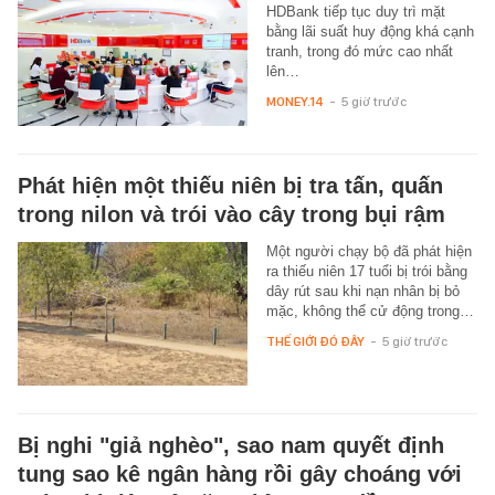
HDBank tiếp tục duy trì mặt
bằng lãi suất huy động khá cạnh
tranh, trong đó mức cao nhất
lên…
MONEY.14
-
5 giờ trước
Phát hiện một thiếu niên bị tra tấn, quấn
trong nilon và trói vào cây trong bụi rậm
Một người chạy bộ đã phát hiện
ra thiếu niên 17 tuổi bị trói bằng
dây rút sau khi nạn nhân bị bỏ
mặc, không thể cử động trong…
THẾ GIỚI ĐÓ ĐÂY
-
5 giờ trước
Bị nghi "giả nghèo", sao nam quyết định
tung sao kê ngân hàng rồi gây choáng với