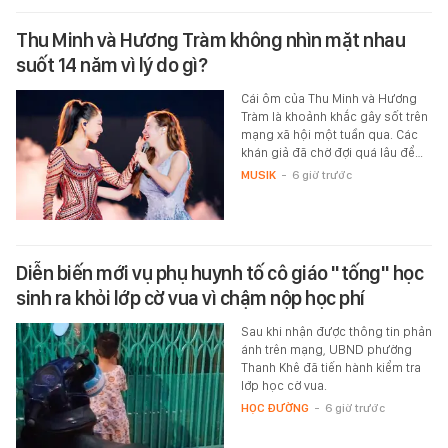
Thu Minh và Hương Tràm không nhìn mặt nhau
suốt 14 năm vì lý do gì?
Cái ôm của Thu Minh và Hương
Tràm là khoảnh khắc gây sốt trên
mạng xã hội một tuần qua. Các
khán giả đã chờ đợi quá lâu để…
MUSIK
-
6 giờ trước
Diễn biến mới vụ phụ huynh tố cô giáo "tống" học
sinh ra khỏi lớp cờ vua vì chậm nộp học phí
Sau khi nhận được thông tin phản
ánh trên mạng, UBND phường
Thanh Khê đã tiến hành kiểm tra
lớp học cờ vua.
HỌC ĐƯỜNG
-
6 giờ trước