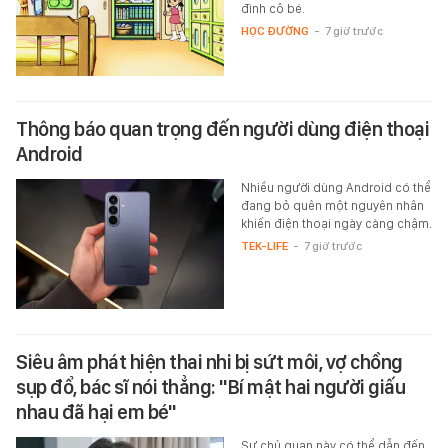
đình cô bé.
HỌC ĐƯỜNG
-
7 giờ trước
Thông báo quan trọng đến người dùng điện thoại
Android
Nhiều người dùng Android có thể
đang bỏ quên một nguyên nhân
khiến điện thoại ngày càng chậm.
TEK-LIFE
-
7 giờ trước
Siêu âm phát hiện thai nhi bị sứt môi, vợ chồng
sụp đổ, bác sĩ nói thẳng: "Bí mật hai người giấu
nhau đã hại em bé"
Sự chủ quan này có thể dẫn đến