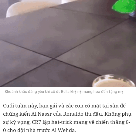
Khoảnh khắc đáng yêu khi cô út Bella khệ nệ mang hoa đến tặng mẹ
Cuối tuần này, bạn gái và các con có mặt tại sân để
chứng kiến Al Nassr của Ronaldo thi đấu. Không phụ
sự kỳ vọng, CR7 lập hat-trick mang về chiến thắng 6-
0 cho đội nhà trước Al Wehda.