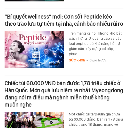
“Bí quyết wellness” mới: Cơn sốt Peptide kéo
theo trào lưu tự tiêm tại nhà, cảnh báo nhiều rủi ro
Trên mạng xã hội, không khó bắt
gặp những lời quảng cáo về các
loại peptide có khả năng hỗ trợ
giảm cân, xây dựng cơ bắp,
phục…
SỨC KHỎE
-
6 giờ trước
Chiếc túi 60.000 VNĐ bán được 1,78 triệu chiếc ở
Hàn Quốc: Món quà lưu niệm rẻ nhất Myeongdong
đang nói ra điều mà ngành miễn thuế không
muốn nghe
Một chiếc túi tarpaulin giá chưa
tới 60.000 đồng, bán ra 1,78 triệu
chiếc trong 18 tháng, mang về