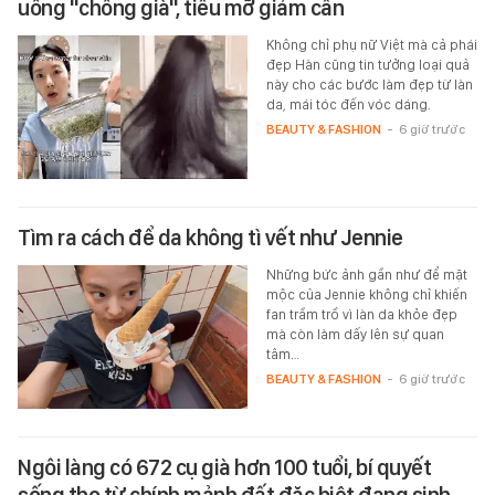
uống "chống già", tiêu mỡ giảm cân
Không chỉ phụ nữ Việt mà cả phái
đẹp Hàn cũng tin tưởng loại quả
này cho các bước làm đẹp từ làn
da, mái tóc đến vóc dáng.
BEAUTY & FASHION
-
6 giờ trước
Tìm ra cách để da không tì vết như Jennie
Những bức ảnh gần như để mặt
mộc của Jennie không chỉ khiến
fan trầm trồ vì làn da khỏe đẹp
mà còn làm dấy lên sự quan
tâm…
BEAUTY & FASHION
-
6 giờ trước
Ngôi làng có 672 cụ già hơn 100 tuổi, bí quyết
sống thọ từ chính mảnh đất đặc biệt đang sinh