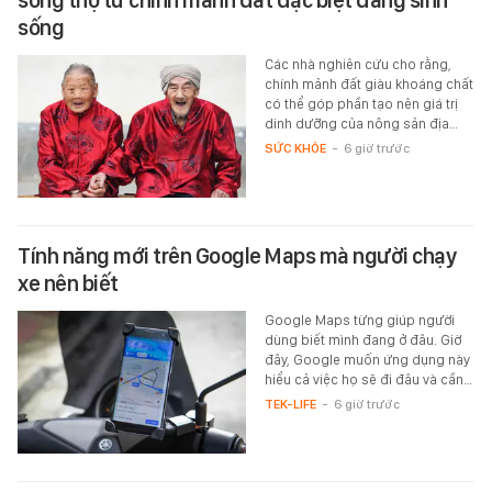
sống
Các nhà nghiên cứu cho rằng,
chính mảnh đất giàu khoáng chất
có thể góp phần tạo nên giá trị
dinh dưỡng của nông sản địa…
SỨC KHỎE
-
6 giờ trước
Tính năng mới trên Google Maps mà người chạy
xe nên biết
Google Maps từng giúp người
dùng biết mình đang ở đâu. Giờ
đây, Google muốn ứng dụng này
hiểu cả việc họ sẽ đi đâu và cần…
TEK-LIFE
-
6 giờ trước