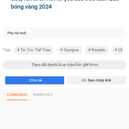
bóng vàng 2024
Phụ nữ mới
Tags
Tin Tức Thể Thao
Georgina
Ronaldo
CR7
Theo dõi Kenh14.vn trên
Chia sẻ
Sao chép link
CÙNG MỤC
ĐANG HOT