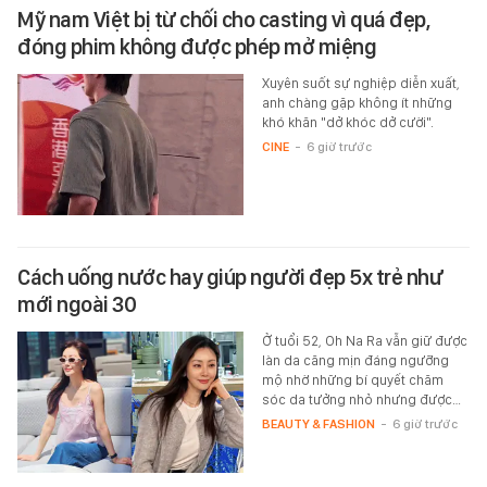
Mỹ nam Việt bị từ chối cho casting vì quá đẹp,
đóng phim không được phép mở miệng
Xuyên suốt sự nghiệp diễn xuất,
anh chàng gặp không ít những
khó khăn "dở khóc dở cười".
CINE
-
6 giờ trước
Cách uống nước hay giúp người đẹp 5x trẻ như
mới ngoài 30
Ở tuổi 52, Oh Na Ra vẫn giữ được
làn da căng mịn đáng ngưỡng
mộ nhờ những bí quyết chăm
sóc da tưởng nhỏ nhưng được…
BEAUTY & FASHION
-
6 giờ trước