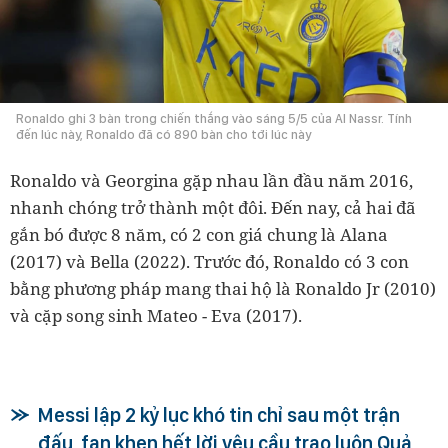
Ronaldo ghi 3 bàn trong chiến thắng vào sáng 5/5 của Al Nassr. Tính
đến lúc này, Ronaldo đã có 890 bàn cho tới lúc này
Ronaldo và Georgina gặp nhau lần đầu năm 2016,
nhanh chóng trở thành một đôi. Đến nay, cả hai đã
gắn bó được 8 năm, có 2 con giá chung là Alana
(2017) và Bella (2022). Trước đó, Ronaldo có 3 con
bằng phương pháp mang thai hộ là Ronaldo Jr (2010)
và cặp song sinh Mateo - Eva (2017).
Messi lập 2 kỷ lục khó tin chỉ sau một trận
đấu, fan khen hết lời yêu cầu trao luôn Quả