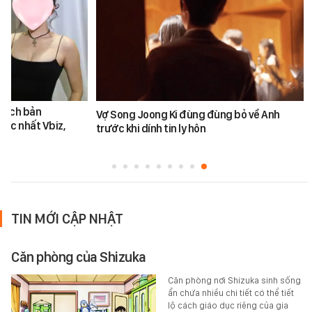
 kịch bản
Vợ Song Joong Ki đùng đùng bỏ về Anh
 bậc nhất Vbiz,
trước khi dính tin ly hôn
TIN MỚI CẬP NHẬT
Căn phòng của Shizuka
Căn phòng nơi Shizuka sinh sống
ẩn chứa nhiều chi tiết có thể tiết
lộ cách giáo dục riêng của gia