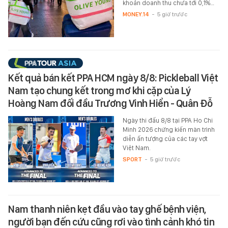
khoản doanh thu chưa tới 0,1%…
MONEY.14
-
5 giờ trước
Kết quả bán kết PPA HCM ngày 8/8: Pickleball Việt
Nam tạo chung kết trong mơ khi cặp của Lý
Hoàng Nam đối đầu Trương Vinh Hiển - Quân Đỗ
Ngày thi đấu 8/8 tại PPA Ho Chi
Minh 2026 chứng kiến màn trình
diễn ấn tượng của các tay vợt
Việt Nam.
SPORT
-
5 giờ trước
Nam thanh niên kẹt đầu vào tay ghế bệnh viện,
người bạn đến cứu cũng rơi vào tình cảnh khó tin