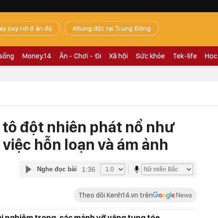
áy bay rơi ở ấn độ
Xung đột tại Trung Đông
 sống
Money.14
Ăn - Chơi - Đi
Xã hội
Sức khỏe
Tek-life
Học
 tô đột nhiên phát nổ như
 việc hỗn loạn và ám ảnh
1:36
Nghe đọc bài
Theo dõi Kenh14.vn trên
hại nghiêm trọng, các mảnh vỡ văng tung tóe