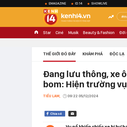
EMAGAZINE
ID.14
SHOWLIVE
m
Star
Ciné
Musik
Beauty & Fashion
Đời
THẾ GIỚI ĐÓ ĐÂY
KHÁM PHÁ
ĐỘC LẠ
Đang lưu thông, xe ô
bom: Hiện trường vụ
TIỂU LAM,
09:22 05/12/2024
Chia sẻ
Vụ nổ khiến chiếc xe bị hư 