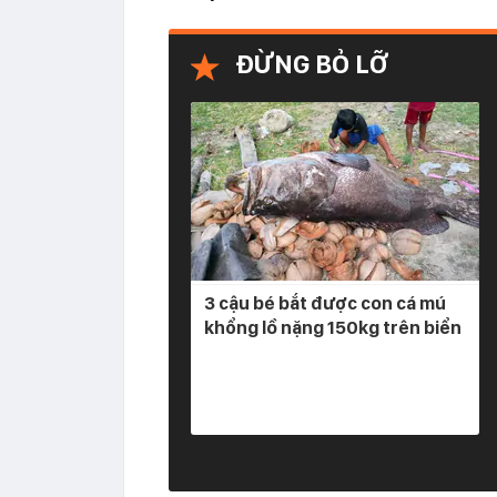
ĐỪNG BỎ LỠ
3 cậu bé bắt được con cá mú
khổng lồ nặng 150kg trên biển