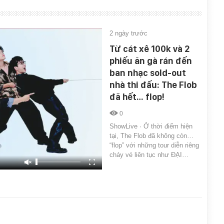
2 ngày trước
Từ cát xê 100k và 2
phiếu ăn gà rán đến
ban nhạc sold-out
nhà thi đấu: The Flob
đã hết… flop!
0
ShowLive · Ở thời điểm hiện
tại, The Flob đã không còn…
“flop” với những tour diễn riêng
cháy vé liên tục như ĐẠI…