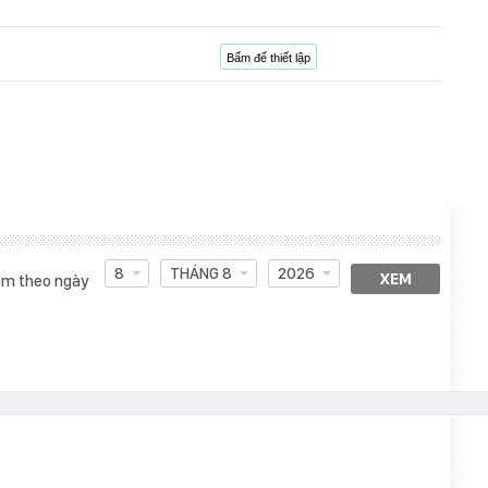
Bấm để thiết lập
8
THÁNG 8
2026
XEM
m theo ngày