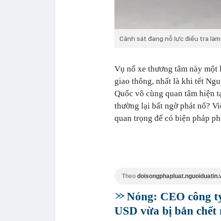
Cảnh sát đang nỗ lực điều tra làm
Vụ nổ xe thương tâm này một l
giao thông, nhất là khi tết N
Quốc vô cùng quan tâm hiện tạ
thường lại bất ngờ phát nổ? Vi
quan trọng để có biện pháp ph
Theo
doisongphapluat.nguoiduatin.
Nóng: CEO công ty
USD vừa bị bắn chết 