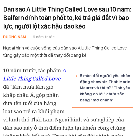
Dàn sao A Little Thing Called Love sau 10 năm:
Baifern dính toàn phốt to, kẻ trả giá đắt vì bạo
lực, người lột xác hậu dao kéo
DUONG NAM
6 năm trước
Ngoại hình và cuộc sống của dàn sao A Little Thing Called Love
từng gây bão một thời đã thay đổi đáng kể.
10 năm trước, tác phẩm
A
5 màn đổi người yêu chấn
Little Thing Called Love
động showbiz Thái: Mario
đã "làm mưa làm gió"
Maurer và tài tử "Tình yêu
khắp châu Á, góp phần
không có lỗi" chưa sốc
bằng "mợ chảnh"
đưa tên tuổi của hàng
loạt sao trẻ ra khỏi phạm
vi lãnh thổ Thái Lan. Ngoại hình và sự nghiệp của
dàn sao này ở thời điểm hiện tại khiến công chúng
không khỏi bất ngờ. Trong khi cặp đôi chính ngày