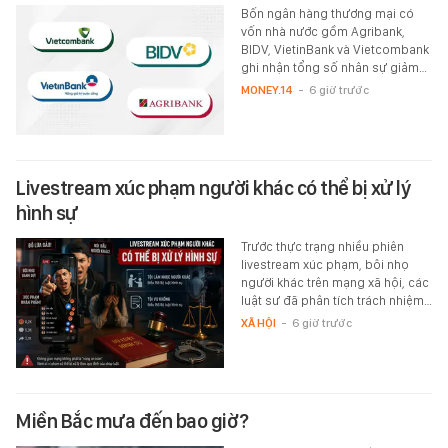
Bốn ngân hàng thương mại có
vốn nhà nước gồm Agribank,
BIDV, VietinBank và Vietcombank
ghi nhận tổng số nhân sự giảm…
MONEY.14
-
6 giờ trước
Livestream xúc phạm người khác có thể bị xử lý
hình sự
Trước thực trạng nhiều phiên
livestream xúc phạm, bôi nhọ
người khác trên mạng xã hội, các
luật sư đã phân tích trách nhiệm…
XÃ HỘI
-
6 giờ trước
Miền Bắc mưa đến bao giờ?