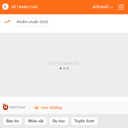
VỀ TRANG CHỦ
MỚI NHẤT
MỚI NHẤT
#Điểm chuẩn 2026
Xem thêm
Học đường
Bản tin
Nhân vật
Du học
Tuyển Sinh