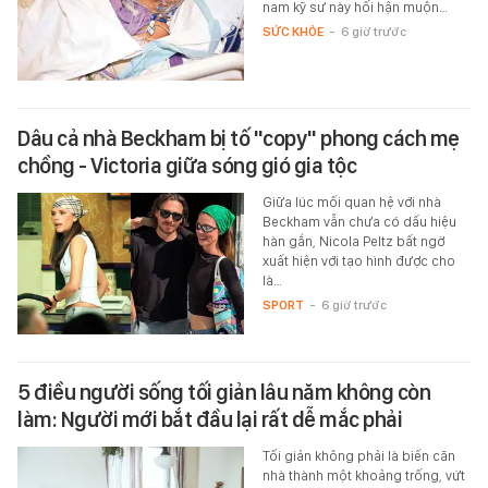
nam kỹ sư này hối hận muộn…
SỨC KHỎE
-
6 giờ trước
Dâu cả nhà Beckham bị tố "copy" phong cách mẹ
chồng - Victoria giữa sóng gió gia tộc
Giữa lúc mối quan hệ với nhà
Beckham vẫn chưa có dấu hiệu
hàn gắn, Nicola Peltz bất ngờ
xuất hiện với tạo hình được cho
là…
SPORT
-
6 giờ trước
5 điều người sống tối giản lâu năm không còn
làm: Người mới bắt đầu lại rất dễ mắc phải
Tối giản không phải là biến căn
nhà thành một khoảng trống, vứt