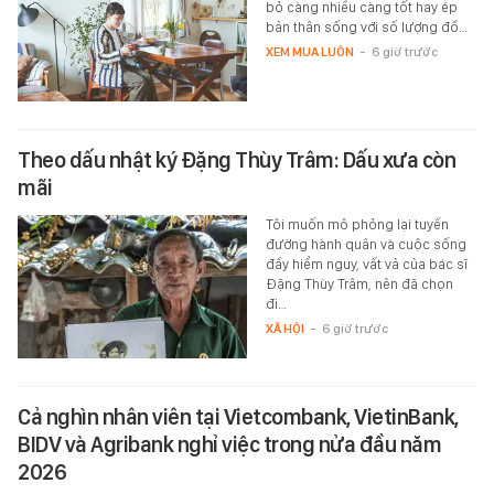
bỏ càng nhiều càng tốt hay ép
bản thân sống với số lượng đồ…
XEM MUA LUÔN
-
6 giờ trước
Theo dấu nhật ký Đặng Thùy Trâm: Dấu xưa còn
mãi
Tôi muốn mô phỏng lại tuyến
đường hành quân và cuộc sống
đầy hiểm nguy, vất vả của bác sĩ
Đặng Thùy Trâm, nên đã chọn
đi…
XÃ HỘI
-
6 giờ trước
Cả nghìn nhân viên tại Vietcombank, VietinBank,
BIDV và Agribank nghỉ việc trong nửa đầu năm
2026