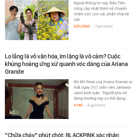
Ngoài thông tin này, Kiều Tiên
cũng cập nhật thêm về chuyện
chăm sóc con cái, phân chia tài
sản.
ĐỜI SỐNG
-
7 giờ trước
Lo lắng là vô văn hóa, im lặng là vô cảm? Cuộc
khủng hoảng ứng xử quanh vóc dáng của Ariana
Grande
Khi MV Petal của Ariana Grande ra
mắt ngày 31/7, diễn viên Jameela
Jamil bình luận: “Người phụ nữ
đáng thương này có thể đang…
STAR
-
6 giờ trước
"Chữa cháy" phút chót: BLACKPINK xác nhận