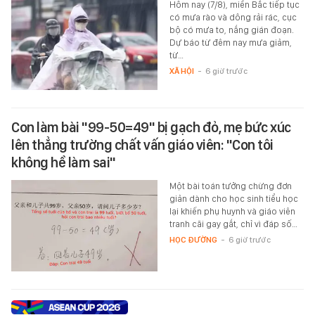
Hôm nay (7/8), miền Bắc tiếp tục
có mưa rào và dông rải rác, cục
bộ có mưa to, nắng gián đoạn.
Dự báo từ đêm nay mưa giảm,
từ…
XÃ HỘI
-
6 giờ trước
Con làm bài "99-50=49" bị gạch đỏ, mẹ bức xúc
lên thẳng trường chất vấn giáo viên: "Con tôi
không hề làm sai"
Một bài toán tưởng chừng đơn
giản dành cho học sinh tiểu học
lại khiến phụ huynh và giáo viên
tranh cãi gay gắt, chỉ vì đáp số…
HỌC ĐƯỜNG
-
6 giờ trước