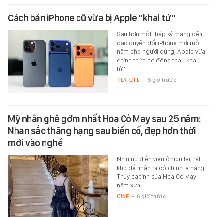
Cách bán iPhone cũ vừa bị Apple "khai tử"
Sau hơn một thập kỷ mang đến
đặc quyền đổi iPhone mới mỗi
năm cho người dùng, Apple vừa
chính thức có động thái "khai
tử"…
TEK-LIFE
-
6 giờ trước
Mỹ nhân ghê gớm nhất Hoa Cỏ May sau 25 năm:
Nhan sắc thăng hạng sau biến cố, đẹp hơn thời
mới vào nghề
Nhìn nữ diễn viên ở hiện tại, rất
khó để nhận ra cô chính là nàng
Thủy cá tính của Hoa Cỏ May
năm xưa.
CINE
-
6 giờ trước