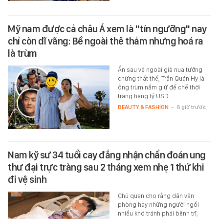
Mỹ nam được cả châu Á xem là "tín ngưỡng" nay
chỉ còn dĩ vãng: Bề ngoài thê thảm nhưng hoá ra
là trùm
Ẩn sau vẻ ngoài già nua tưởng
chừng thất thế, Trần Quán Hy là
ông trùm nắm giữ đế chế thời
trang hàng tỷ USD.
BEAUTY & FASHION
-
6 giờ trước
Nam kỹ sư 34 tuổi cay đắng nhận chẩn đoán ung
thư đại trực tràng sau 2 tháng xem nhẹ 1 thứ khi
đi vệ sinh
Chủ quan cho rằng dân văn
phòng hay những người ngồi
nhiều khó tránh phải bệnh trĩ,