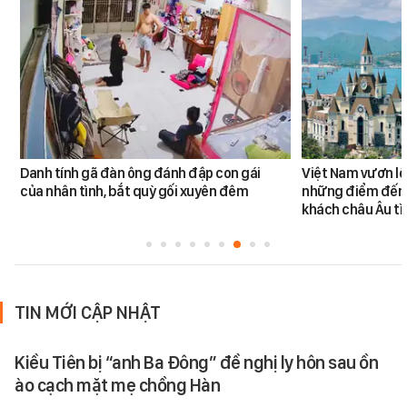
Danh tính gã đàn ông đánh đập con gái
Việt Nam vươn lê
của nhân tình, bắt quỳ gối xuyên đêm
những điểm đến
khách châu Âu tì
TIN MỚI CẬP NHẬT
Kiều Tiên bị “anh Ba Đông” đề nghị ly hôn sau ồn
ào cạch mặt mẹ chồng Hàn