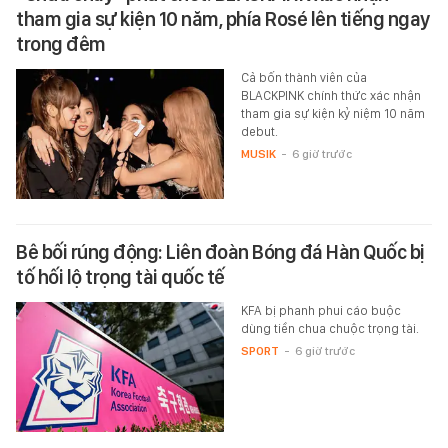
tham gia sự kiện 10 năm, phía Rosé lên tiếng ngay
trong đêm
Cả bốn thành viên của
BLACKPINK chính thức xác nhận
tham gia sự kiện kỷ niệm 10 năm
debut.
MUSIK
-
6 giờ trước
Bê bối rúng động: Liên đoàn Bóng đá Hàn Quốc bị
tố hối lộ trọng tài quốc tế
KFA bị phanh phui cáo buộc
dùng tiền chua chuộc trọng tài.
SPORT
-
6 giờ trước