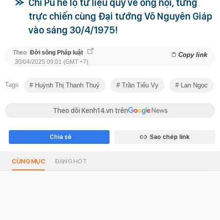
Chi Pu hé lộ tư liệu quý về ông nội, từng
trực chiến cùng Đại tướng Võ Nguyên Giáp
vào sáng 30/4/1975!
Theo
Đời sống Pháp luật
Copy link
30/04/2025 09:01 (GMT +7)
Tags
Huỳnh Thị Thanh Thuỷ
Trần Tiểu Vy
Lan Ngọc
Theo dõi Kenh14.vn trên
Chia sẻ
Sao chép link
CÙNG MỤC
ĐANG HOT