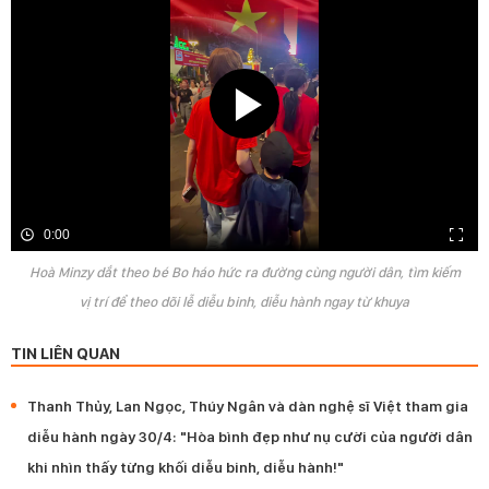
0:00
Hoà Minzy dắt theo bé Bo háo hức ra đường cùng người dân, tìm kiếm
vị trí để theo dõi lễ diễu binh, diễu hành ngay từ khuya
TIN LIÊN QUAN
Thanh Thủy, Lan Ngọc, Thúy Ngân và dàn nghệ sĩ Việt tham gia
diễu hành ngày 30/4: "Hòa bình đẹp như nụ cười của người dân
khi nhìn thấy từng khối diễu binh, diễu hành!"