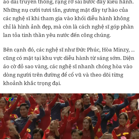
áo dài truyền thống, rạng rỡ sải bước đầy kiêu hãnh.
Những nụ cười tươi tắn, gương mặt đầy tự hào của
các nghệ sĩ khi tham gia vào khối diễu hành không
chỉ là hình ảnh đẹp, mà còn là cách nghệ sĩ góp phần
lan tỏa tinh thần yêu nước đến công chúng.
Bên cạnh đó, các nghệ sĩ như Đức Phúc, Hòa Minzy, ...
cũng có mặt tại khu vực diễu hành từ sáng sớm. Diện
áo cờ đỏ sao vàng, các nghệ sĩ nhanh chóng hòa vào
dòng người trên đường để cổ vũ và theo dõi từng
khoảnh khắc trọng đại.