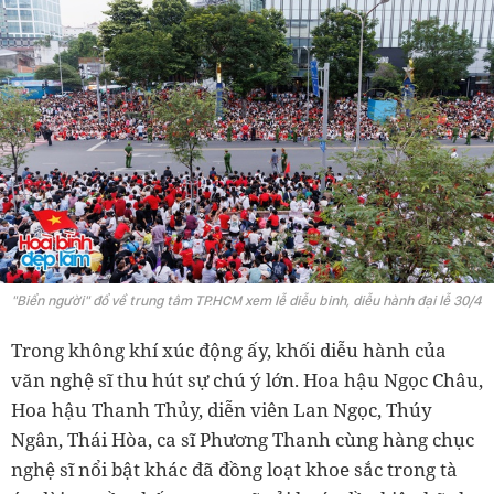
"Biển người" đổ về trung tâm TP.HCM xem lễ diễu binh, diễu hành đại lễ 30/4
Trong không khí xúc động ấy, khối diễu hành của
văn nghệ sĩ thu hút sự chú ý lớn. Hoa hậu Ngọc Châu,
Hoa hậu Thanh Thủy, diễn viên Lan Ngọc, Thúy
Ngân, Thái Hòa, ca sĩ Phương Thanh cùng hàng chục
nghệ sĩ nổi bật khác đã đồng loạt khoe sắc trong tà