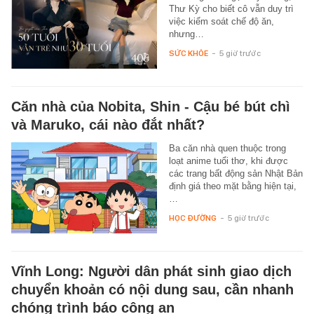
Thư Kỳ cho biết cô vẫn duy trì
việc kiểm soát chế độ ăn,
nhưng…
SỨC KHỎE
-
5 giờ trước
Căn nhà của Nobita, Shin - Cậu bé bút chì
và Maruko, cái nào đắt nhất?
Ba căn nhà quen thuộc trong
loạt anime tuổi thơ, khi được
các trang bất động sản Nhật Bản
định giá theo mặt bằng hiện tại,
…
HỌC ĐƯỜNG
-
5 giờ trước
Vĩnh Long: Người dân phát sinh giao dịch
chuyển khoản có nội dung sau, cần nhanh
chóng trình báo công an