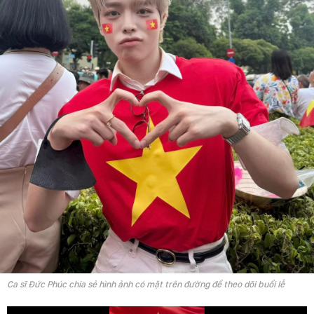
Ca sĩ Đức Phúc chia sẻ hình ảnh có mặt trên đường để theo dõi buổi lễ