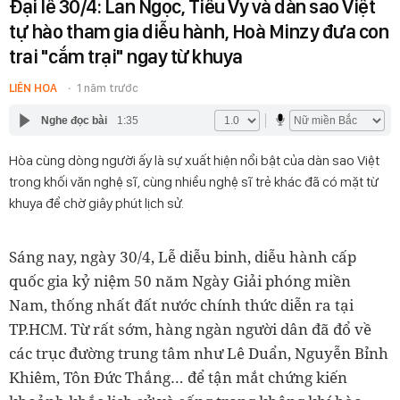
Đại lễ 30/4: Lan Ngọc, Tiểu Vy và dàn sao Việt
tự hào tham gia diễu hành, Hoà Minzy đưa con
trai "cắm trại" ngay từ khuya
LIÊN HOA
1 năm trước
Nghe đọc bài
1:35
Hòa cùng dòng người ấy là sự xuất hiện nổi bật của dàn sao Việt
trong khối văn nghệ sĩ, cùng nhiều nghệ sĩ trẻ khác đã có mặt từ
khuya để chờ giây phút lịch sử.
Sáng nay, ngày 30/4, Lễ diễu binh, diễu hành cấp
quốc gia kỷ niệm 50 năm Ngày Giải phóng miền
Nam, thống nhất đất nước chính thức diễn ra tại
TP.HCM. Từ rất sớm, hàng ngàn người dân đã đổ về
các trục đường trung tâm như Lê Duẩn, Nguyễn Bỉnh
Khiêm, Tôn Đức Thắng… để tận mắt chứng kiến