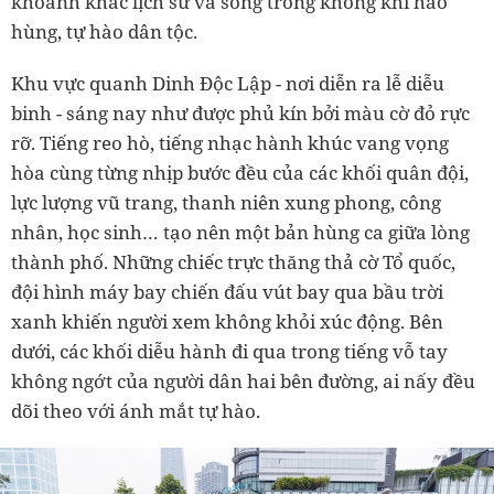
khoảnh khắc lịch sử và sống trong không khí hào
hùng, tự hào dân tộc.
Khu vực quanh Dinh Độc Lập - nơi diễn ra lễ diễu
binh - sáng nay như được phủ kín bởi màu cờ đỏ rực
rỡ. Tiếng reo hò, tiếng nhạc hành khúc vang vọng
hòa cùng từng nhịp bước đều của các khối quân đội,
lực lượng vũ trang, thanh niên xung phong, công
nhân, học sinh… tạo nên một bản hùng ca giữa lòng
thành phố. Những chiếc trực thăng thả cờ Tổ quốc,
đội hình máy bay chiến đấu vút bay qua bầu trời
xanh khiến người xem không khỏi xúc động. Bên
dưới, các khối diễu hành đi qua trong tiếng vỗ tay
không ngớt của người dân hai bên đường, ai nấy đều
dõi theo với ánh mắt tự hào.