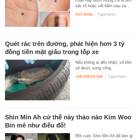
chân hay dưới móng chỉ là bớt
sắc tố hoặc vết bầm sau va…
SỨC KHỎE
-
7 giờ trước
Quét rác trên đường, phát hiện hơn 3 tỷ
đồng tiền mặt giấu trong lốp xe
Nếu không ai đến nhận, số tiền
sẽ được sung công.
THẾ GIỚI ĐÓ ĐÂY
-
7 giờ trước
Shin Min Ah cứ thế này thảo nào Kim Woo
Bin mê như điếu đổ!
Rốt cuộc Shin Min Ah đã làm gì