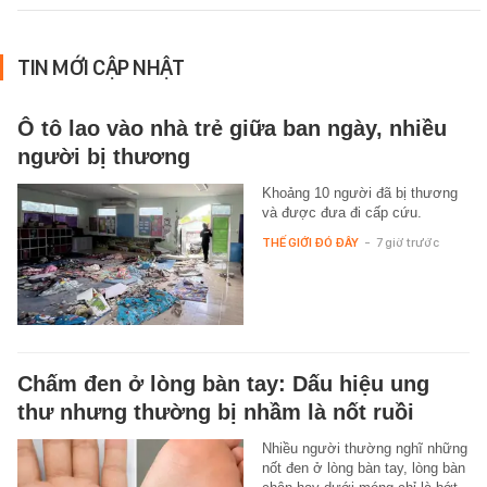
TIN MỚI CẬP NHẬT
Ô tô lao vào nhà trẻ giữa ban ngày, nhiều
người bị thương
Khoảng 10 người đã bị thương
và được đưa đi cấp cứu.
THẾ GIỚI ĐÓ ĐÂY
-
7 giờ trước
Chấm đen ở lòng bàn tay: Dấu hiệu ung
thư nhưng thường bị nhầm là nốt ruồi
Nhiều người thường nghĩ những
nốt đen ở lòng bàn tay, lòng bàn