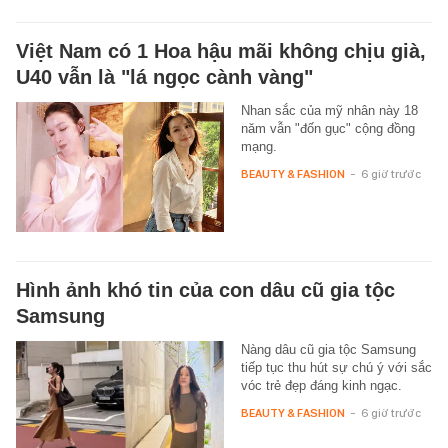
Việt Nam có 1 Hoa hậu mãi không chịu già,
U40 vẫn là "lá ngọc cành vàng"
Nhan sắc của mỹ nhân này 18
năm vẫn "đốn gục" cộng đồng
mạng.
BEAUTY & FASHION
-
6 giờ trước
Hình ảnh khó tin của con dâu cũ gia tộc
Samsung
Nàng dâu cũ gia tộc Samsung
tiếp tục thu hút sự chú ý với sắc
vóc trẻ đẹp đáng kinh ngạc.
BEAUTY & FASHION
-
6 giờ trước