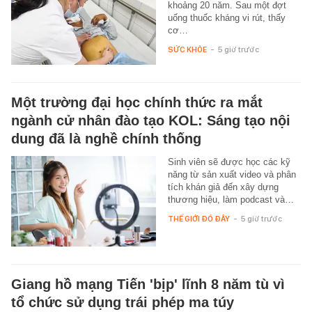
khoảng 20 năm. Sau một đợt
uống thuốc kháng vi rút, thấy
cơ…
SỨC KHỎE
-
5 giờ trước
Một trường đại học chính thức ra mắt
ngành cử nhân đào tạo KOL: Sáng tạo nội
dung đã là nghề chính thống
Sinh viên sẽ được học các kỹ
năng từ sản xuất video và phân
tích khán giả đến xây dựng
thương hiệu, làm podcast và…
THẾ GIỚI ĐÓ ĐÂY
-
5 giờ trước
Giang hồ mạng Tiến 'bịp' lĩnh 8 năm tù vì
tổ chức sử dụng trái phép ma túy