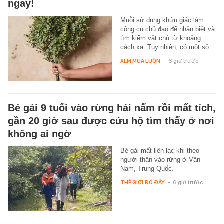
ngay!
Muỗi sử dụng khứu giác làm
công cụ chủ đạo để nhận biết và
tìm kiếm vật chủ từ khoảng
cách xa. Tuy nhiên, có một số…
XEM MUA LUÔN
-
6 giờ trước
Bé gái 9 tuổi vào rừng hái nấm rồi mất tích,
gần 20 giờ sau được cứu hộ tìm thấy ở nơi
không ai ngờ
Bé gái mất liên lạc khi theo
người thân vào rừng ở Vân
Nam, Trung Quốc.
THẾ GIỚI ĐÓ ĐÂY
-
6 giờ trước