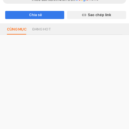
Chia sẻ
Sao chép link
CÙNG MỤC
ĐANG HOT