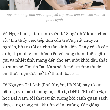
Quy trình nhập học nhanh gọn, hỗ trợ tối đa cho tân sinh viên và
phụ huynh.
Vũ Ngọc Long – tân sinh viên K18 ngành Y khoa chia
sẻ: "Em thấy việc tiếp đón của trường rất chuyên
nghiệp, hỗ trợ tối đa cho tân sinh viên. Thầy cô và các
anh, chị sinh viên khóa trên vô cùng thân thiện, gần
gũi và nhiệt tình mang đến cho em một khởi đầu thật
sự suôn sẻ. Em tin Đại Nam sẽ là môi trường tốt để
em thực hiện ước mở trở thành bác sĩ..."
Cô Nguyễn Thị Anh (Phú Xuyên, Hà Nội) bày tỏ sự
bất ngờ với môi trường học tập tại DNU: "Khi đến Đại
học Đại Nam, tôi thật sự ấn tượng bởi cảnh quan sạch
đẹp, sang trọng của khuôn viên trường. Các giảng