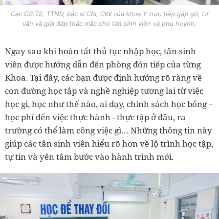
Các GS.TS, TTND, bác sĩ CKI, CKII của khoa Y trực tiếp gặp gỡ, tư
vấn và giải đáp thắc mắc cho tân sinh viên và phụ huynh.
Ngay sau khi hoàn tất thủ tục nhập học, tân sinh
viên được hướng dẫn đến phòng đón tiếp của từng
Khoa. Tại đây, các bạn được định hướng rõ ràng về
con đường học tập và nghề nghiệp tương lai từ việc
học gì, học như thế nào, ai dạy, chính sách học bổng –
học phí đến việc thực hành - thực tập ở đâu, ra
trường có thể làm công việc gì… Những thông tin này
giúp các tân sinh viên hiểu rõ hơn về lộ trình học tập,
tự tin và yên tâm bước vào hành trình mới.