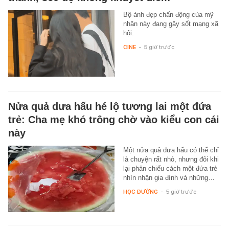
Bộ ảnh đẹp chấn động của mỹ
nhân này đang gây sốt mạng xã
hội.
CINE
-
5 giờ trước
Nửa quả dưa hấu hé lộ tương lai một đứa
trẻ: Cha mẹ khó trông chờ vào kiểu con cái
này
Một nửa quả dưa hấu có thể chỉ
là chuyện rất nhỏ, nhưng đôi khi
lại phản chiếu cách một đứa trẻ
nhìn nhận gia đình và những…
HỌC ĐƯỜNG
-
5 giờ trước