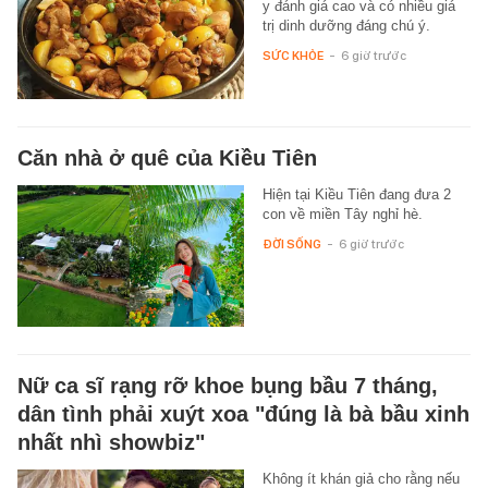
y đánh giá cao và có nhiều giá
trị dinh dưỡng đáng chú ý.
SỨC KHỎE
-
6 giờ trước
Căn nhà ở quê của Kiều Tiên
Hiện tại Kiều Tiên đang đưa 2
con về miền Tây nghỉ hè.
ĐỜI SỐNG
-
6 giờ trước
Nữ ca sĩ rạng rỡ khoe bụng bầu 7 tháng,
dân tình phải xuýt xoa "đúng là bà bầu xinh
nhất nhì showbiz"
Không ít khán giả cho rằng nếu