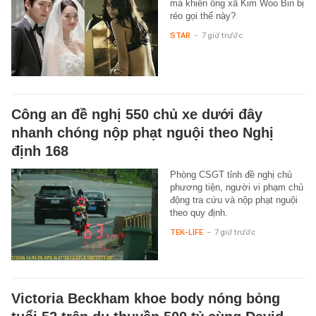
mà khiến ông xã Kim Woo Bin bị
réo gọi thế này?
STAR
-
7 giờ trước
Công an đề nghị 550 chủ xe dưới đây
nhanh chóng nộp phạt nguội theo Nghị
định 168
Phòng CSGT tỉnh đề nghị chủ
phương tiện, người vi phạm chủ
động tra cứu và nộp phạt nguội
theo quy định.
TEK-LIFE
-
7 giờ trước
Victoria Beckham khoe body nóng bỏng