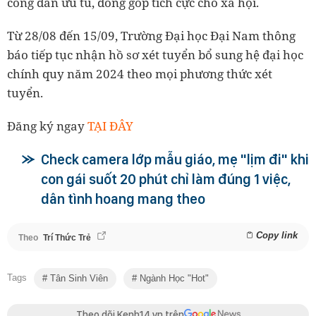
công dân ưu tú, đóng góp tích cực cho xã hội.
Từ 28/08 đến 15/09, Trường Đại học Đại Nam thông
báo tiếp tục nhận hồ sơ xét tuyển bổ sung hệ đại học
chính quy năm 2024 theo mọi phương thức xét
tuyển.
Đăng ký ngay
TẠI ĐÂY
Check camera lớp mẫu giáo, mẹ "lịm đi" khi
con gái suốt 20 phút chỉ làm đúng 1 việc,
dân tình hoang mang theo
Copy link
Theo
Trí Thức Trẻ
Tags
Tân Sinh Viên
Ngành Học "hot"
Theo dõi Kenh14.vn trên