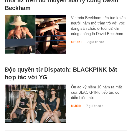
tuổi 52 trên du thuyền 500 tỷ cùng David
Beckham
Victoria Beckham tiếp tục khiến
người hâm mộ trầm trồ với vóc
dáng săn chắc ở tuổi 52 khi
cùng chồng là David Beckham…
SPORT
-
7 giờ trước
Độc quyền từ Dispatch: BLACKPINK bất
hợp tác với YG
Ồn ào kỷ niệm 10 năm ra mắt
của BLACKPINK tiếp tục có
diễn biến mới.
MUSIK
-
7 giờ trước