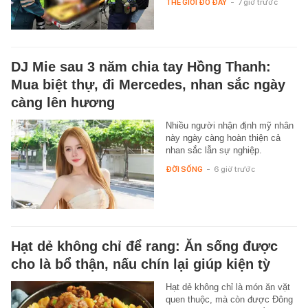
THẾ GIỚI ĐÓ ĐÂY
-
7 giờ trước
DJ Mie sau 3 năm chia tay Hồng Thanh:
Mua biệt thự, đi Mercedes, nhan sắc ngày
càng lên hương
Nhiều người nhận định mỹ nhân
này ngày càng hoàn thiện cả
nhan sắc lẫn sự nghiệp.
ĐỜI SỐNG
-
6 giờ trước
Hạt dẻ không chỉ để rang: Ăn sống được
cho là bổ thận, nấu chín lại giúp kiện tỳ
Hạt dẻ không chỉ là món ăn vặt
quen thuộc, mà còn được Đông