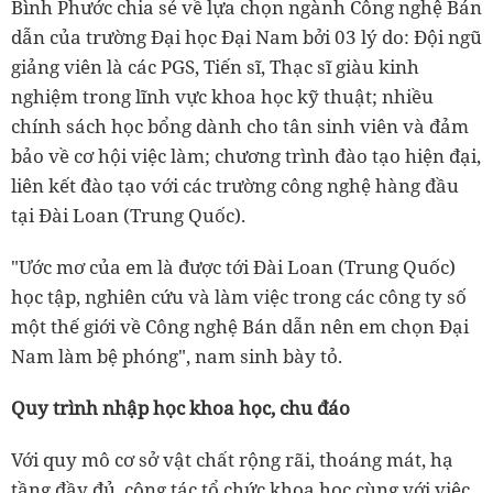
Bình Phước chia sẻ về lựa chọn ngành Công nghệ Bán
dẫn của trường Đại học Đại Nam bởi 03 lý do: Đội ngũ
giảng viên là các PGS, Tiến sĩ, Thạc sĩ giàu kinh
nghiệm trong lĩnh vực khoa học kỹ thuật; nhiều
chính sách học bổng dành cho tân sinh viên và đảm
bảo về cơ hội việc làm; chương trình đào tạo hiện đại,
liên kết đào tạo với các trường công nghệ hàng đầu
tại Đài Loan (Trung Quốc).
"Ước mơ của em là được tới Đài Loan (Trung Quốc)
học tập, nghiên cứu và làm việc trong các công ty số
một thế giới về Công nghệ Bán dẫn nên em chọn Đại
Nam làm bệ phóng", nam sinh bày tỏ.
Quy trình nhập học khoa học, chu đáo
Với quy mô cơ sở vật chất rộng rãi, thoáng mát, hạ
tầng đầy đủ, công tác tổ chức khoa học cùng với việc