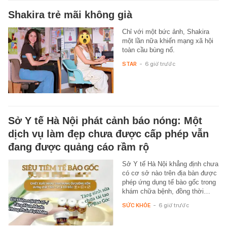
Shakira trẻ mãi không già
Chỉ với một bức ảnh, Shakira
một lần nữa khiến mạng xã hội
toàn cầu bùng nổ.
STAR
-
6 giờ trước
Sở Y tế Hà Nội phát cảnh báo nóng: Một
dịch vụ làm đẹp chưa được cấp phép vẫn
đang được quảng cáo rầm rộ
Sở Y tế Hà Nội khẳng định chưa
có cơ sở nào trên địa bàn được
phép ứng dụng tế bào gốc trong
khám chữa bệnh, đồng thời…
SỨC KHỎE
-
6 giờ trước