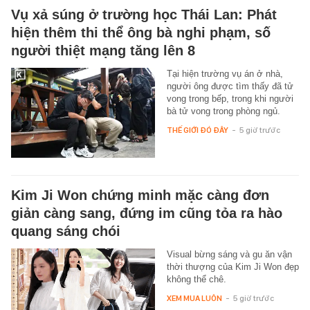
Vụ xả súng ở trường học Thái Lan: Phát
hiện thêm thi thể ông bà nghi phạm, số
người thiệt mạng tăng lên 8
Tại hiện trường vụ án ở nhà,
người ông được tìm thấy đã tử
vong trong bếp, trong khi người
bà tử vong trong phòng ngủ.
THẾ GIỚI ĐÓ ĐÂY
-
5 giờ trước
Kim Ji Won chứng minh mặc càng đơn
giản càng sang, đứng im cũng tỏa ra hào
quang sáng chói
Visual bừng sáng và gu ăn vận
thời thượng của Kim Ji Won đẹp
không thể chê.
XEM MUA LUÔN
-
5 giờ trước