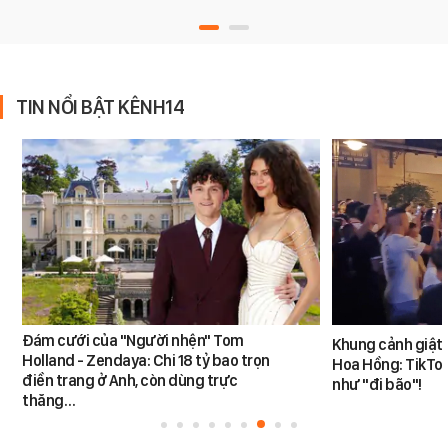
TIN NỔI BẬT KÊNH14
Đám cưới của "Người nhện" Tom
Khung cảnh giật
Holland - Zendaya: Chi 18 tỷ bao trọn
Hoa Hồng: TikTok
điền trang ở Anh, còn dùng trực
như "đi bão"!
thăng…