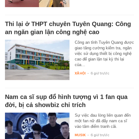
Thi lại ở THPT chuyên Tuyên Quang: Công
an ngăn gian lận công nghệ cao
Công an tỉnh Tuyên Quang được
giao tăng cường kiểm tra, ngăn
việc sử dụng thiết bị công nghệ
cao để gian lận tại kỳ thi lại
của…
XÃ HỘI
-
6 giờ trước
Nam ca sĩ sụp đổ hình tượng vì 1 fan qua
đời, bị cả showbiz chỉ trích
Sự việc đau lòng liên quan đến
một fan nữ đã đẩy nam ca sĩ
vào tâm điểm tranh cãi.
MUSIK
-
6 giờ trước