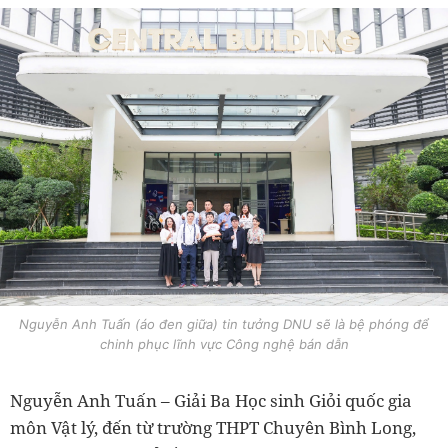
Nguyễn Anh Tuấn (áo đen giữa) tin tưởng DNU sẽ là bệ phóng để
chinh phục lĩnh vực Công nghệ bán dẫn
Nguyễn Anh Tuấn – Giải Ba Học sinh Giỏi quốc gia
môn Vật lý, đến từ trường THPT Chuyên Bình Long,