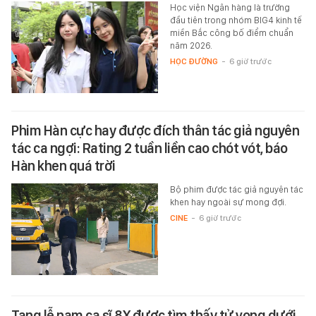
Học viện Ngân hàng là trường
đầu tiên trong nhóm BIG4 kinh tế
miền Bắc công bố điểm chuẩn
năm 2026.
HỌC ĐƯỜNG
-
6 giờ trước
Phim Hàn cực hay được đích thân tác giả nguyên
tác ca ngợi: Rating 2 tuần liền cao chót vót, báo
Hàn khen quá trời
Bộ phim được tác giả nguyên tác
khen hay ngoài sự mong đợi.
CINE
-
6 giờ trước
Tang lễ nam ca sĩ 8X được tìm thấy tử vong dưới