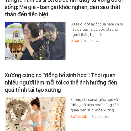
sống: Mẹ già - bạn gái khóc nghẹn, dàn sao thất
thần đến tiễn biệt
Sự ra đi đột ngột của nam ca sĩ
này đã gây ra cú sốc lớn cho
người thân, bạn bè.
STAR
-
6 giờ trước
Xương cũng có “đồng hồ sinh học”: Thói quen
nhiều người làm mỗi tối có thể ảnh hưởng đến
quá trình tái tạo xương
Không chỉ canxi, giấc ngủ và
“đồng hồ sinh học” cũng liên
quan đến sức khỏe xương.
SỨC KHỎE
-
6 giờ trước