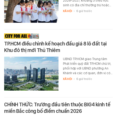
2026–2027, khoảng 3 triệu học
sinh có địa chỉ thường trú hoặc…
XÃ HỘI
-
6 giờ trước
TP.HCM điều chỉnh kế hoạch đấu giá 8 lô đất tại
Khu đô thị mới Thủ Thiêm
UBND TP.HCM giao Trung tâm
Phát triển quỹ đất TP.HCM chủ trì,
phối hợp với UBND phường An
Khánh và các cơ quan, đơn vị có…
XÃ HỘI
-
6 giờ trước
CHÍNH THỨC: Trường đầu tiên thuộc BIG4 kinh tế
miền Bắc công bố điểm chuẩn 2026