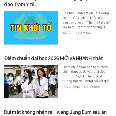
đạo Trạm Y tế...
Cơ quan Cảnh sát điều tra Công
an tỉnh Đắk Lắk đã khởi tố 7 bị
can trong vụ án “Tham ô tài sản”
xảy ra tại Trạm Y tế phường 8,…
XÃ HỘI
-
7 giờ trước
Điểm chuẩn đại học 2026 MỚI và NHANH nhất
Điểm chuẩn đại học năm 2026
chính thức bước vào giai đoạn
"nóng" từ 9/8 khi hàng loạt
trường bắt đầu công bố kết quả…
HỌC ĐƯỜNG
-
6 giờ trước
Dụi mắt không nhận ra Hwang Jung Eum sau án