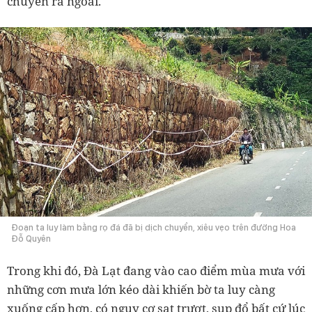
chuyển ra ngoài.
Đoạn ta luy làm bằng rọ đá đã bị dịch chuyển, xiêu vẹo trên đường Hoa
Đỗ Quyên
Trong khi đó, Đà Lạt đang vào cao điểm mùa mưa với
những cơn mưa lớn kéo dài khiến bờ ta luy càng
xuống cấp hơn, có nguy cơ sạt trượt, sụp đổ bất cứ lúc