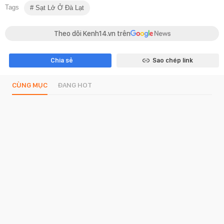
Tags
Sạt Lở Ở Đà Lạt
Theo dõi Kenh14.vn trên
Chia sẻ
Sao chép link
CÙNG MỤC
ĐANG HOT