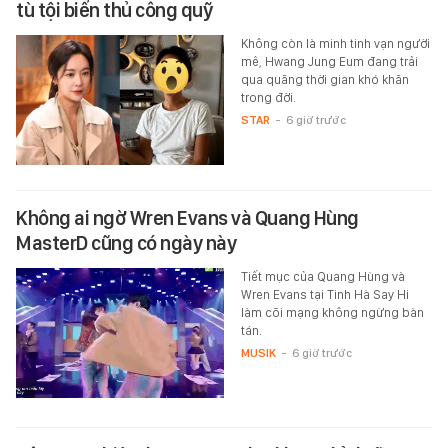
tù tội biển thủ công quỹ
Không còn là minh tinh vạn người
mê, Hwang Jung Eum đang trải
qua quãng thời gian khó khăn
trong đời.
STAR
-
6 giờ trước
Không ai ngờ Wren Evans và Quang Hùng
MasterD cũng có ngày này
Tiết mục của Quang Hùng và
Wren Evans tại Tinh Hà Say Hi
làm cõi mạng không ngừng bàn
tán.
MUSIK
-
6 giờ trước