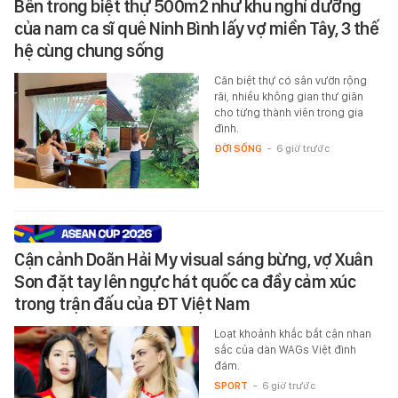
Bên trong biệt thự 500m2 như khu nghỉ dưỡng
của nam ca sĩ quê Ninh Bình lấy vợ miền Tây, 3 thế
hệ cùng chung sống
Căn biệt thự có sân vườn rộng
rãi, nhiều không gian thư giãn
cho từng thành viên trong gia
đình.
ĐỜI SỐNG
-
6 giờ trước
Cận cảnh Doãn Hải My visual sáng bừng, vợ Xuân
Son đặt tay lên ngực hát quốc ca đầy cảm xúc
trong trận đấu của ĐT Việt Nam
Loạt khoảnh khắc bắt cận nhan
sắc của dàn WAGs Việt đình
đám.
SPORT
-
6 giờ trước