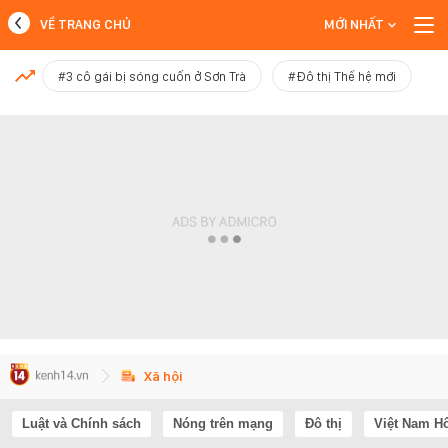
VỀ TRANG CHỦ
MỚI NHẤT
MỚI NHẤT
#3 cô gái bị sóng cuốn ở Sơn Trà
#Đô thị Thế hệ mới
Xem thêm
Xã hội
Luật và Chính sách
Nóng trên mạng
Đô thị
Việt Nam H