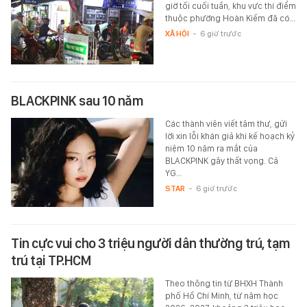
giờ tối cuối tuần, khu vực thí điểm
thuộc phường Hoàn Kiếm đã có…
XÃ HỘI
-
6 giờ trước
BLACKPINK sau 10 năm
Các thành viên viết tâm thư, gửi
lời xin lỗi khán giả khi kế hoạch kỷ
niệm 10 năm ra mắt của
BLACKPINK gây thất vọng. Cả
YG…
STAR
-
6 giờ trước
Tin cực vui cho 3 triệu người dân thường trú, tạm
trú tại TP.HCM
Theo thông tin từ BHXH Thành
phố Hồ Chí Minh, từ năm học