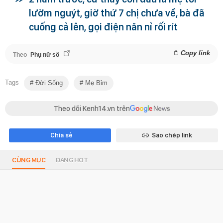
lườm nguýt, giờ thứ 7 chị chưa về, bà đã
cuống cả lên, gọi điện năn nỉ rối rít
Copy link
Theo
Phụ nữ số
Tags
Đời Sống
Mẹ Bỉm
Theo dõi Kenh14.vn trên
Chia sẻ
Sao chép link
CÙNG MỤC
ĐANG HOT