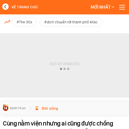
MỚI NHẤT
VỀ TRANG CHỦ
MỚI NHẤT
#The 30s
#dịch chuyển tới thành phố khác
Xem thêm
Đời sống
Cùng nằm viện nhưng ai cũng được chồng