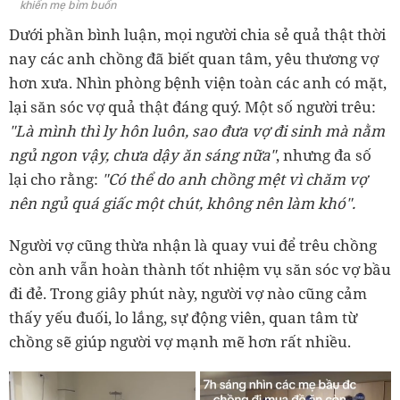
khiến mẹ bỉm buồn
Dưới phần bình luận, mọi người chia sẻ quả thật thời
nay các anh chồng đã biết quan tâm, yêu thương vợ
hơn xưa. Nhìn phòng bệnh viện toàn các anh có mặt,
lại săn sóc vợ quả thật đáng quý. Một số người trêu:
"Là mình thì ly hôn luôn, sao đưa vợ đi sinh mà nằm
ngủ ngon vậy, chưa dậy ăn sáng nữa"
, nhưng đa số
lại cho rằng:
"Có thể do anh chồng mệt vì chăm vợ
nên ngủ quá giấc một chút, không nên làm khó".
Người vợ cũng thừa nhận là quay vui để trêu chồng
còn anh vẫn hoàn thành tốt nhiệm vụ săn sóc vợ bầu
đi đẻ. Trong giây phút này, người vợ nào cũng cảm
thấy yếu đuối, lo lắng, sự động viên, quan tâm từ
chồng sẽ giúp người vợ mạnh mẽ hơn rất nhiều.