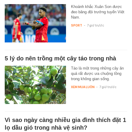
Khoảnh khắc Xuân Son được
đeo băng đội trưởng tuyển Việt
Nam.
SPORT
-
7 giờ trước
5 lý do nên trồng một cây táo trong nhà
Táo là một trong những cây ăn
quả rất được ưa chuộng tồng
trong không gian sống.
XEM MUA LUÔN
-
7 giờ trước
Vì sao ngày càng nhiều gia đình thích đặt 1
lọ dầu gió trong nhà vệ sinh?