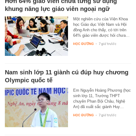
Hơn 64% giáo viên chưa từng sử dụng
khung năng lực giáo viên ngoại ngữ
Một nghiên cứu của Viện Khoa
học Giáo dục Việt Nam và Hội
đồng Anh cho thấy, có tới trên
64% giáo viên được hỏi chưa…
HỌC ĐƯỜNG
-
7 giờ trước
Nam sinh lớp 11 giành cú đúp huy chương
Olympic quốc tế
Em Nguyễn Hoàng Phương (học
sinh lớp 11, Trường THPT
chuyên Phan Bội Châu, Nghệ
An) đã xuất sắc giành Huy…
HỌC ĐƯỜNG
-
7 giờ trước