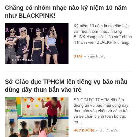
Chẳng có nhóm nhạc nào kỷ niệm 10 năm
như BLACKPINK!
Kỷ niệm 10 năm là dịp đặc biệt
với mọi nhóm nhạc, nhưng
BLINK đang phải "cầu xin" chính
4 thành viên BLACKPINK rằng:
…
STAR
-
7 giờ trước
Sở Giáo dục TPHCM lên tiếng vụ bảo mẫu
dùng dây thun bắn vào trẻ
Sở GD&ĐT TPHCM đã nắm
thông tin vụ bảo mẫu dùng dây
thun bắn vào chân và đánh trẻ
và sẽ chấn chỉnh toàn bộ các
cơ…
HỌC ĐƯỜNG
-
6 giờ trước