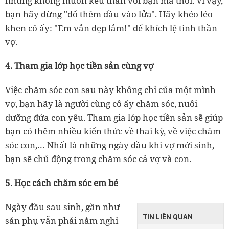
nhưng không muốn kêu than với bạn mà thôi. Vì vậy,
bạn hãy đừng "đổ thêm dầu vào lửa". Hãy khéo léo
khen cô ấy: "Em vẫn đẹp lắm!" để khích lệ tinh thần
vợ.
4. Tham gia lớp học tiền sản cùng vợ
Việc chăm sóc con sau này không chỉ của một mình
vợ, bạn hãy là người cùng cô ấy chăm sóc, nuôi
dưỡng đứa con yêu. Tham gia lớp học tiền sản sẽ giúp
bạn có thêm nhiều kiến thức về thai kỳ, về việc chăm
sóc con,… Nhất là những ngày đầu khi vợ mới sinh,
bạn sẽ chủ động trong chăm sóc cả vợ và con.
5. Học cách chăm sóc em bé
Ngày đầu sau sinh, gần như
TIN LIÊN QUAN
sản phụ vẫn phải nằm nghỉ