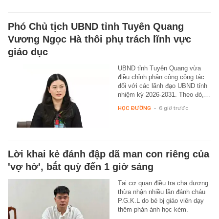
Phó Chủ tịch UBND tỉnh Tuyên Quang
Vương Ngọc Hà thôi phụ trách lĩnh vực
giáo dục
UBND tỉnh Tuyên Quang vừa
điều chỉnh phân công công tác
đối với các lãnh đạo UBND tỉnh
nhiệm kỳ 2026-2031. Theo đó,…
HỌC ĐƯỜNG
-
6 giờ trước
Lời khai kẻ đánh đập dã man con riêng của
'vợ hờ', bắt quỳ đến 1 giờ sáng
Tại cơ quan điều tra cha dượng
thừa nhận nhiều lần đánh cháu
P.G.K.L do bé bị giáo viên dạy
thêm phản ánh học kém.