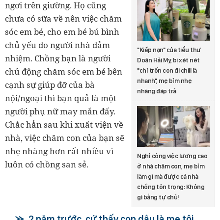
ngơi trên giường. Họ cũng
chưa có sữa về nên việc chăm
sóc em bé, cho em bé bú bình
chủ yếu do người nhà đảm
"Kiếp nạn" của tiểu thư
nhiệm. Chồng bạn là người
Doãn Hải My, bị xét nét
chủ động chăm sóc em bé bên
"chỉ trốn con đi chill là
nhanh", mẹ bỉm nhẹ
cạnh sự giúp đỡ của bà
nhàng đáp trả
nội/ngoại thì bạn quả là một
người phụ nữ may mắn đấy.
Chắc hẳn sau khi xuất viện về
nhà, việc chăm con của bạn sẽ
nhẹ nhàng hơn rất nhiều vì
Nghỉ công việc lương cao
luôn có chồng san sẻ.
ở nhà chăm con, mẹ bỉm
làm gì mà được cả nhà
chồng tôn trọng: Không
gì bằng tự chủ!
2 năm trước, cứ thấy con dâu là mẹ tôi