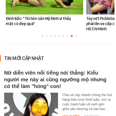
Đình Bắc: "Tôi hôn sân Mỹ Đình vì thấy
Tay vợt Pickleba
mặt cỏ đẹp quá"
phải lên xe cấp c
Hồ Chí Minh
TIN MỚI CẬP NHẬT
Nữ diễn viên nổi tiếng nói thẳng: Kiểu
người mẹ này ai cũng ngưỡng mộ nhưng
có thể làm "hỏng" con!
Chia sẻ này nhanh chóng thu hút
hàng triệu lượt bình luận, mở ra
cuộc tranh luận về ranh giới
giữa yêu thương và bao bọc…
HỌC ĐƯỜNG
-
7 giờ trước