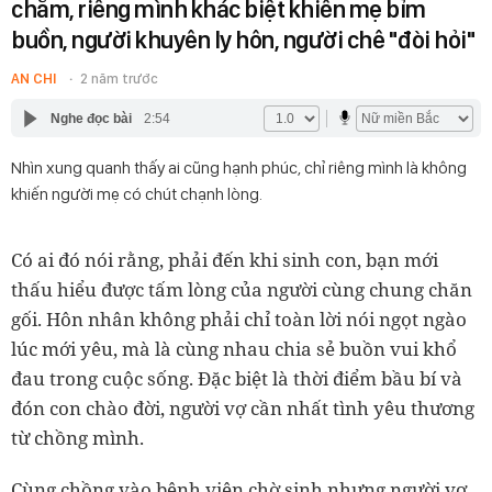
chăm, riêng mình khác biệt khiến mẹ bỉm
buồn, người khuyên ly hôn, người chê "đòi hỏi"
AN CHI
2 năm trước
Nghe đọc bài
2:54
Nhìn xung quanh thấy ai cũng hạnh phúc, chỉ riêng mình là không
khiến người mẹ có chút chạnh lòng.
Có ai đó nói rằng, phải đến khi sinh con, bạn mới
thấu hiểu được tấm lòng của người cùng chung chăn
gối. Hôn nhân không phải chỉ toàn lời nói ngọt ngào
lúc mới yêu, mà là cùng nhau chia sẻ buồn vui khổ
đau trong cuộc sống. Đặc biệt là thời điểm bầu bí và
đón con chào đời, người vợ cần nhất tình yêu thương
từ chồng mình.
Cùng chồng vào bệnh viện chờ sinh nhưng người vợ