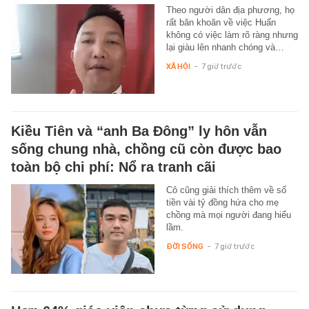
Theo người dân địa phương, họ
rất băn khoăn về việc Huấn
không có việc làm rõ ràng nhưng
lại giàu lên nhanh chóng và…
XÃ HỘI
-
7 giờ trước
Kiều Tiên và “anh Ba Đông” ly hôn vẫn
sống chung nhà, chồng cũ còn được bao
toàn bộ chi phí: Nổ ra tranh cãi
Cô cũng giải thích thêm về số
tiền vài tỷ đồng hứa cho mẹ
chồng mà mọi người đang hiểu
lầm.
ĐỜI SỐNG
-
7 giờ trước