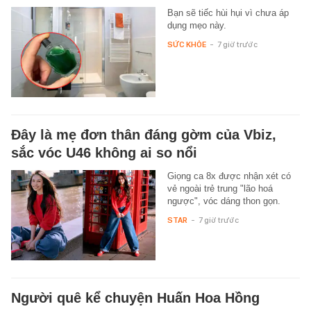
Bạn sẽ tiếc hùi hụi vì chưa áp
dụng mẹo này.
SỨC KHỎE
-
7 giờ trước
Đây là mẹ đơn thân đáng gờm của Vbiz,
sắc vóc U46 không ai so nổi
Giọng ca 8x được nhận xét có
vẻ ngoài trẻ trung "lão hoá
ngược", vóc dáng thon gọn.
STAR
-
7 giờ trước
Người quê kể chuyện Huấn Hoa Hồng