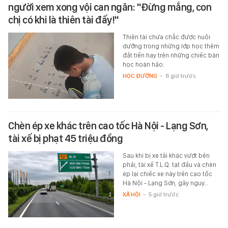
người xem xong vội can ngăn: "Đừng mắng, con
chị có khi là thiên tài đấy!"
Thiên tài chưa chắc được nuôi
dưỡng trong những lớp học thêm
đắt tiền hay trên những chiếc bàn
học hoàn hảo.
HỌC ĐƯỜNG
-
6 giờ trước
Chèn ép xe khác trên cao tốc Hà Nội - Lạng Sơn,
tài xế bị phạt 45 triệu đồng
Sau khi bị xe tải khác vượt bên
phải, tài xế T.L.Q. tạt đầu và chèn
ép lại chiếc xe này trên cao tốc
Hà Nội - Lạng Sơn, gây nguy…
XÃ HỘI
-
5 giờ trước