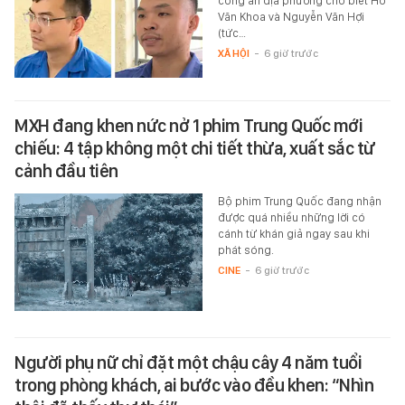
công an địa phương cho biết Hồ
Văn Khoa và Nguyễn Văn Hợi
(tức…
XÃ HỘI
-
6 giờ trước
MXH đang khen nức nở 1 phim Trung Quốc mới
chiếu: 4 tập không một chi tiết thừa, xuất sắc từ
cảnh đầu tiên
Bộ phim Trung Quốc đang nhận
được quá nhiều những lời có
cánh từ khán giả ngay sau khi
phát sóng.
CINE
-
6 giờ trước
Người phụ nữ chỉ đặt một chậu cây 4 năm tuổi
trong phòng khách, ai bước vào đều khen: “Nhìn