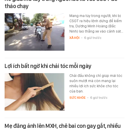
tháo chạy
Mang ma túy trong người, khi bị
CSGT ra hiệu lệnh dừng để kiểm
tra, Dương Minh Hoàng (Bắc
Ninh) lao thẳng xe vào cảnh sát…
XÃ HỘI
-
6 giờ trước
Lợi ích bất ngờ khi chải tóc mỗi ngày
Chải đầu không chỉ giúp mái tóc
suôn mượt mà còn mang lại
nhiều lợi ích sức khỏe cho tóc
của bạn.
SỨC KHỎE
-
6 giờ trước
Mẹ đăng ảnh lên MXH, chê bai con gay gắt, nhiều