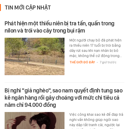
TIN MỚI CẬP NHẬT
Phát hiện một thiếu niên bị tra tấn, quấn trong
nilon và trói vào cây trong bụi rậm
Một người chạy bộ đã phát hiện
ra thiếu niên 17 tuổi bị trói bằng
dây rút sau khi nạn nhân bị bỏ
mặc, không thể cử động trong…
THẾ GIỚI ĐÓ ĐÂY
-
7 giờ trước
Bị nghi "giả nghèo", sao nam quyết định tung sao
kê ngân hàng rồi gây choáng với mức chi tiêu cả
năm chỉ 94.000 đồng
Việc công khai sao kê để đáp trả
nghi vấn không giúp ngôi sao
này dập tắt tranh cãi, ngược lại