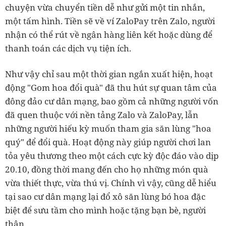
chuyện vừa chuyển tiền dễ như gửi một tin nhắn,
một tấm hình. Tiền sẽ về ví ZaloPay trên Zalo, người
nhận có thể rút về ngân hàng liên kết hoặc dùng để
thanh toán các dịch vụ tiện ích.
Như vậy chỉ sau một thời gian ngắn xuất hiện, hoạt
động "Gom hoa đổi quà" đã thu hút sự quan tâm của
đông đảo cư dân mạng, bao gồm cả những người vốn
đã quen thuộc với nền tảng Zalo và ZaloPay, lẫn
những người hiếu kỳ muốn tham gia săn lùng "hoa
quý" để đổi quà. Hoạt động này giúp người chơi lan
tỏa yêu thương theo một cách cực kỳ độc đáo vào dịp
20.10, đồng thời mang đến cho họ những món quà
vừa thiết thực, vừa thú vị. Chính vì vậy, cũng dễ hiểu
tại sao cư dân mạng lại đổ xô săn lùng bó hoa đặc
biệt để sưu tầm cho mình hoặc tặng bạn bè, người
thân.