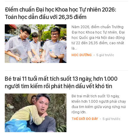
Điểm chuẩn Đại học Khoa học Tự nhiên 2026:
Toán học dẫn đầu với 26,35 điểm
Năm 2026, điểm chuẩn Trường
Đại học Khoa học Tự nhiên, Đại
học Quốc gia Hà Nội dao động
từ 22 đến 26,35 điểm, cao nhất
là…
HỌC ĐƯỜNG
-
5 giờ trước
Bé trai 11 tuổi mất tích suốt 13 ngày, hơn 1.000
người tìm kiếm rồi phát hiện dấu vết khó tin
Bé trai mất tích suốt 13 ngày,
khiến hơn 1.000 người phải chạy
đua tìm kiếm giữa vùng rừng núi
rộng lớn.
THẾ GIỚI ĐÓ ĐÂY
-
5 giờ trước