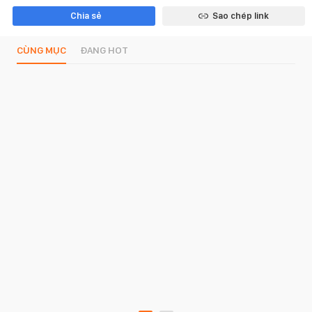
Chia sẻ
Sao chép link
CÙNG MỤC
ĐANG HOT