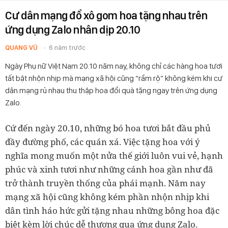
Cư dân mạng đổ xô gom hoa tặng nhau trên
ứng dụng Zalo nhân dịp 20.10
QUANG VŨ
6 năm trước
Ngày Phụ nữ Việt Nam 20.10 năm nay, không chỉ các hàng hoa tươi
tất bật nhộn nhịp mà mạng xã hội cũng “rầm rộ” không kém khi cư
dân mạng rủ nhau thu thập hoa đổi quà tặng ngay trên ứng dụng
Zalo.
Cứ đến ngày 20.10, những bó hoa tươi bắt đầu phủ
đầy đường phố, các quán xá. Việc tặng hoa với ý
nghĩa mong muốn một nửa thế giới luôn vui vẻ, hạnh
phúc và xinh tươi như những cánh hoa gần như đã
trở thành truyền thống của phái mạnh. Năm nay
mạng xã hội cũng không kém phần nhộn nhịp khi
dân tình háo hức gửi tặng nhau những bông hoa đặc
biệt kèm lời chúc dễ thương qua ứng dụng Zalo.