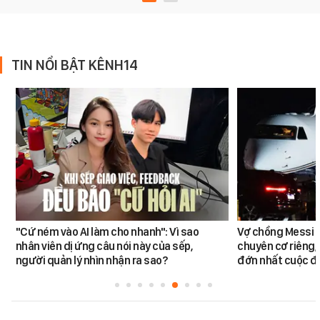
TIN NỔI BẬT KÊNH14
"Cứ ném vào AI làm cho nhanh": Vì sao
Vợ chồng Messi đ
nhân viên dị ứng câu nói này của sếp,
chuyên cơ riêng,
người quản lý nhìn nhận ra sao?
đớn nhất cuộc đờ