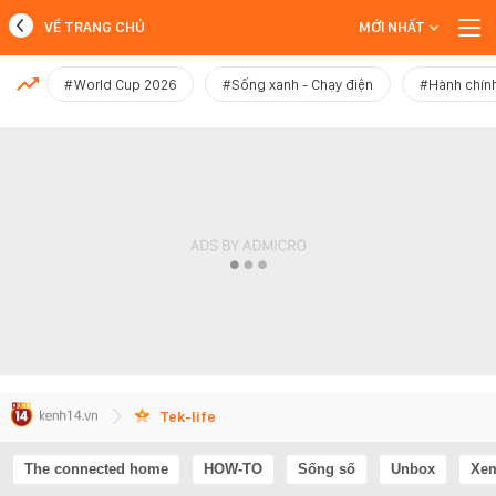
VỀ TRANG CHỦ
MỚI NHẤT
MỚI NHẤT
#World Cup 2026
#Sống xanh - Chạy điện
#Hành chính
Xem thêm
Tek-life
The connected home
HOW-TO
Sống số
Unbox
Xem