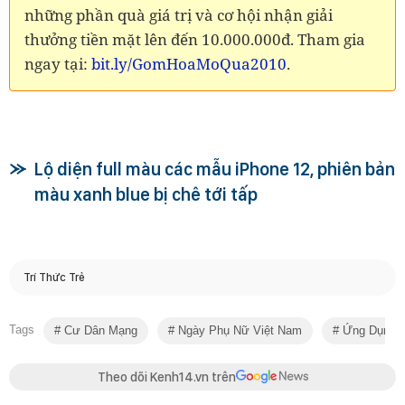
những phần quà giá trị và cơ hội nhận giải
thưởng tiền mặt lên đến 10.000.000đ. Tham gia
ngay tại:
bit.ly/GomHoaMoQua2010
.
Lộ diện full màu các mẫu iPhone 12, phiên bản
màu xanh blue bị chê tới tấp
Trí Thức Trẻ
Tags
Cư Dân Mạng
Ngày Phụ Nữ Việt Nam
Ứng Dụng Z
Theo dõi Kenh14.vn trên