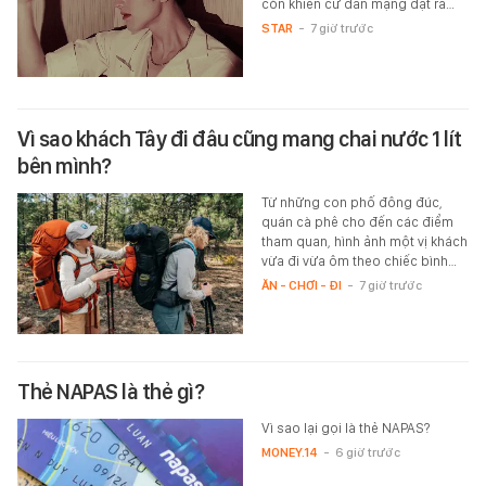
còn khiến cư dân mạng đặt ra…
STAR
-
7 giờ trước
Vì sao khách Tây đi đâu cũng mang chai nước 1 lít
bên mình?
Từ những con phố đông đúc,
quán cà phê cho đến các điểm
tham quan, hình ảnh một vị khách
vừa đi vừa ôm theo chiếc bình…
ĂN - CHƠI - ĐI
-
7 giờ trước
Thẻ NAPAS là thẻ gì?
Vì sao lại gọi là thẻ NAPAS?
MONEY.14
-
6 giờ trước