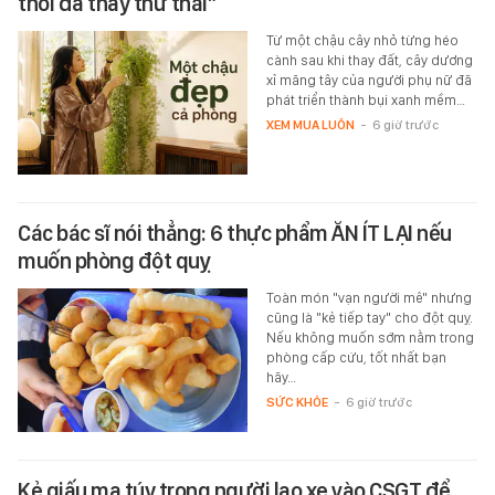
thôi đã thấy thư thái”
Từ một chậu cây nhỏ từng héo
cành sau khi thay đất, cây dương
xỉ măng tây của người phụ nữ đã
phát triển thành bụi xanh mềm…
XEM MUA LUÔN
-
6 giờ trước
Các bác sĩ nói thẳng: 6 thực phẩm ĂN ÍT LẠI nếu
muốn phòng đột quỵ
Toàn món "vạn người mê" nhưng
cũng là "kẻ tiếp tay" cho đột quỵ.
Nếu không muốn sớm nằm trong
phòng cấp cứu, tốt nhất bạn
hãy…
SỨC KHỎE
-
6 giờ trước
Kẻ giấu ma túy trong người lao xe vào CSGT để