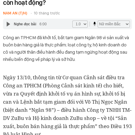
còn hoạt động?
NAM AN (T/H)
10 tháng trước
Nghe đọc bài
6:00
Công an TP.HCM đã khởi tố, bắt tạm giam Ngân 98 vì sản xuất và
buôn bán hàng giả là thực phẩm; loạt công ty, hộ kinh doanh do
cô và người thân điều hành đều đang tạm ngừng hoạt động sau
nhiều biến động về pháp lý và sở hữu.
Ngày 13/10, thông tin từ Cơ quan Cảnh sát điều tra
Công an TPHCM (Phòng Cảnh sát kinh tế) cho biết,
vừa ra Quyết định khởi tố vụ án hình sự, khởi tố bị
can và Lệnh bắt tạm giam đối với Võ Thị Ngọc Ngân
(biệt danh “Ngân 98”) – điều hành Công ty TNHH TM-
DV ZuBu và Hộ kinh doanh ZuBu shop – về tội “Sản
xuất, buôn bán hàng giả là thực phẩm” theo Điều 193
Bộ luật Hình sự.