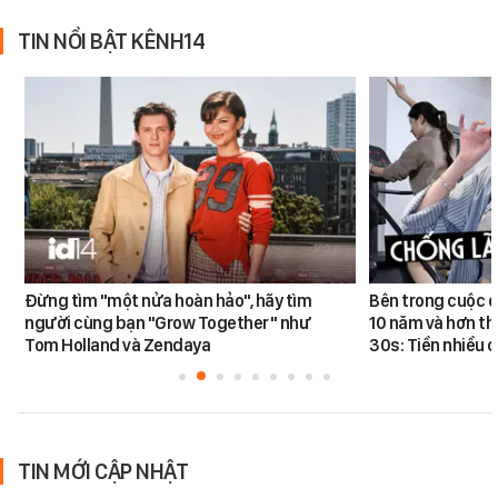
TIN NỔI BẬT KÊNH14
Đừng tìm "một nửa hoàn hảo", hãy tìm
Bên trong cuộc đ
người cùng bạn "Grow Together" như
10 năm và hơn th
Tom Holland và Zendaya
30s: Tiền nhiều c
TIN MỚI CẬP NHẬT