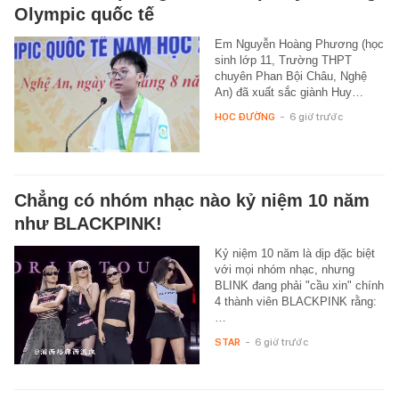
Olympic quốc tế
Em Nguyễn Hoàng Phương (học
sinh lớp 11, Trường THPT
chuyên Phan Bội Châu, Nghệ
An) đã xuất sắc giành Huy…
HỌC ĐƯỜNG
-
6 giờ trước
Chẳng có nhóm nhạc nào kỷ niệm 10 năm
như BLACKPINK!
Kỷ niệm 10 năm là dịp đặc biệt
với mọi nhóm nhạc, nhưng
BLINK đang phải "cầu xin" chính
4 thành viên BLACKPINK rằng:
…
STAR
-
6 giờ trước