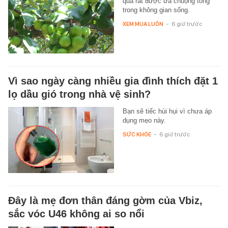
quả rất được ưa chuộng tồng
trong không gian sống.
XEM MUA LUÔN
-
6 giờ trước
Vì sao ngày càng nhiều gia đình thích đặt 1
lọ dầu gió trong nhà vệ sinh?
Bạn sẽ tiếc hùi hụi vì chưa áp
dụng mẹo này.
SỨC KHỎE
-
6 giờ trước
Đây là mẹ đơn thân đáng gờm của Vbiz,
sắc vóc U46 không ai so nổi