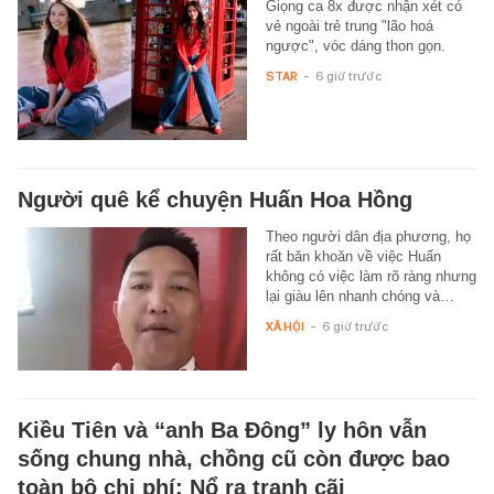
Giọng ca 8x được nhận xét có
vẻ ngoài trẻ trung "lão hoá
ngược", vóc dáng thon gọn.
STAR
-
6 giờ trước
Người quê kể chuyện Huấn Hoa Hồng
Theo người dân địa phương, họ
rất băn khoăn về việc Huấn
không có việc làm rõ ràng nhưng
lại giàu lên nhanh chóng và…
XÃ HỘI
-
6 giờ trước
Kiều Tiên và “anh Ba Đông” ly hôn vẫn
sống chung nhà, chồng cũ còn được bao
toàn bộ chi phí: Nổ ra tranh cãi