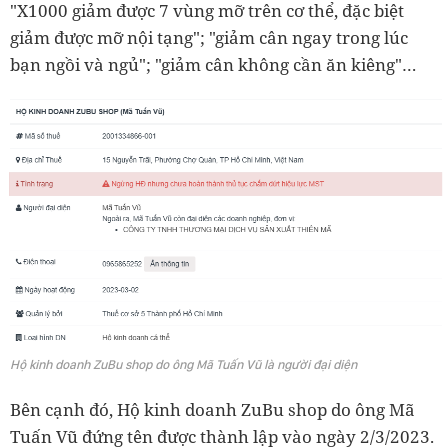
"X1000 giảm được 7 vùng mỡ trên cơ thể, đặc biệt
giảm được mỡ nội tạng"; "giảm cân ngay trong lúc
bạn ngồi và ngủ"; "giảm cân không cần ăn kiêng"…
Hộ kinh doanh ZuBu shop do ông Mã Tuấn Vũ là người đại diện
Bên cạnh đó, Hộ kinh doanh ZuBu shop do ông Mã
Tuấn Vũ đứng tên được thành lập vào ngày 2/3/2023.