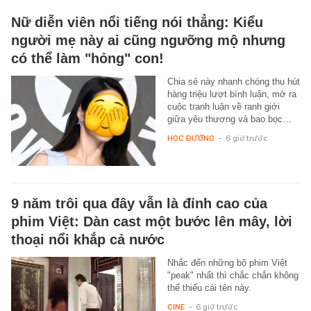
Nữ diễn viên nổi tiếng nói thẳng: Kiểu
người mẹ này ai cũng ngưỡng mộ nhưng
có thể làm "hỏng" con!
Chia sẻ này nhanh chóng thu hút
hàng triệu lượt bình luận, mở ra
cuộc tranh luận về ranh giới
giữa yêu thương và bao bọc…
HỌC ĐƯỜNG
-
6 giờ trước
9 năm trôi qua đây vẫn là đỉnh cao của
phim Việt: Dàn cast một bước lên mây, lời
thoại nổi khắp cả nước
Nhắc đến những bộ phim Việt
"peak" nhất thì chắc chắn không
thể thiếu cái tên này.
CINE
-
6 giờ trước