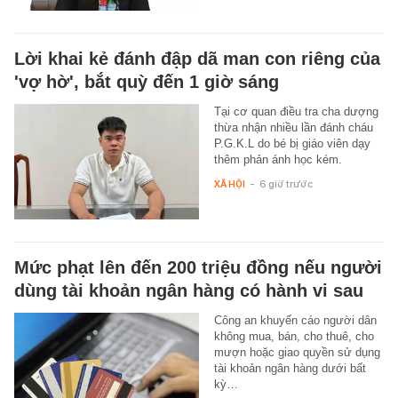
Lời khai kẻ đánh đập dã man con riêng của
'vợ hờ', bắt quỳ đến 1 giờ sáng
Tại cơ quan điều tra cha dượng
thừa nhận nhiều lần đánh cháu
P.G.K.L do bé bị giáo viên dạy
thêm phản ánh học kém.
XÃ HỘI
-
6 giờ trước
Mức phạt lên đến 200 triệu đồng nếu người
dùng tài khoản ngân hàng có hành vi sau
Công an khuyến cáo người dân
không mua, bán, cho thuê, cho
mượn hoặc giao quyền sử dụng
tài khoản ngân hàng dưới bất
kỳ…