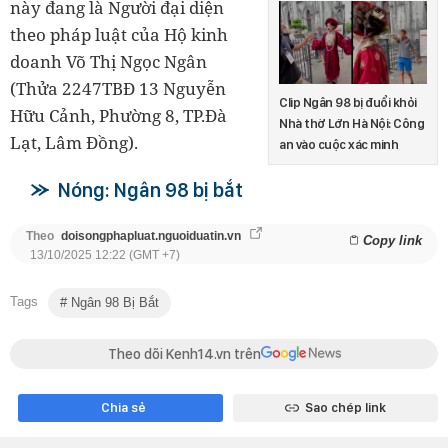
này đang là Người đại diện
theo pháp luật của Hộ kinh
doanh Võ Thị Ngọc Ngân
(Thửa 2247TBĐ 13 Nguyễn
Clip Ngân 98 bị đuổi khỏi
Hữu Cảnh, Phường 8, TP.Đà
Nhà thờ Lớn Hà Nội: Công
Lạt, Lâm Đồng).
an vào cuộc xác minh
Nóng: Ngân 98 bị bắt
Theo
doisongphapluat.nguoiduatin.vn
Copy link
13/10/2025 12:22 (GMT +7)
Tags
Ngân 98 Bị Bắt
Theo dõi Kenh14.vn trên
Chia sẻ
Sao chép link