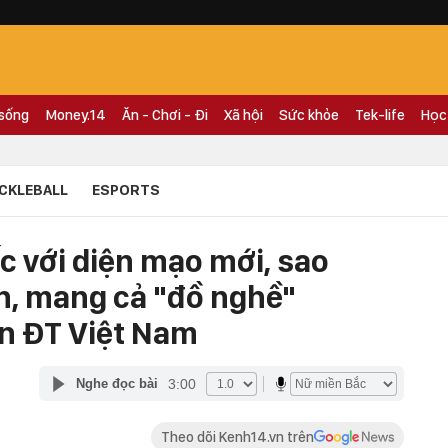
 sống
Money.14
Ăn - Chơi - Đi
Xã hội
Sức khỏe
Tek-life
Học
ICKLEBALL
ESPORTS
 với diện mạo mới, sao
ịn, mang cả "đồ nghề"
n ĐT Việt Nam
3:00
Nghe đọc bài
Theo dõi Kenh14.vn trên