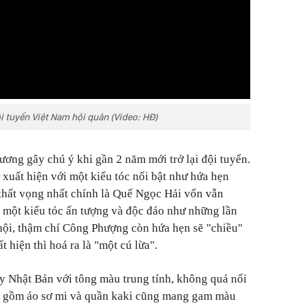
i tuyển Việt Nam hội quân (Video: HĐ)
ơng gây chú ý khi gần 2 năm mới trở lại đội tuyển.
xuất hiện với một kiểu tóc nổi bật như hứa hẹn
thất vọng nhất chính là Quế Ngọc Hải vốn vẫn
 một kiểu tóc ấn tượng và độc đáo như những lần
hội, thậm chí Công Phượng còn hứa hẹn sẽ "chiều"
 hiện thì hoá ra là "một cú lừa".
y Nhật Bản với tông màu trung tính, không quá nổi
ục gồm áo sơ mi và quần kaki cũng mang gam màu