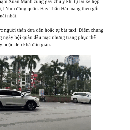
ạm Xuân Mạnh cũng gây chú ý khi tự lái xế hộp
iệt Nam đóng quân. Hay Tuấn Hải mang theo gối
mái nhất.
c người thân đưa đến hoặc tự bắt taxi. Điểm chung
ng ngày hội quân đều mặc những trang phục thể
iày hoặc dép khá đơn giản.