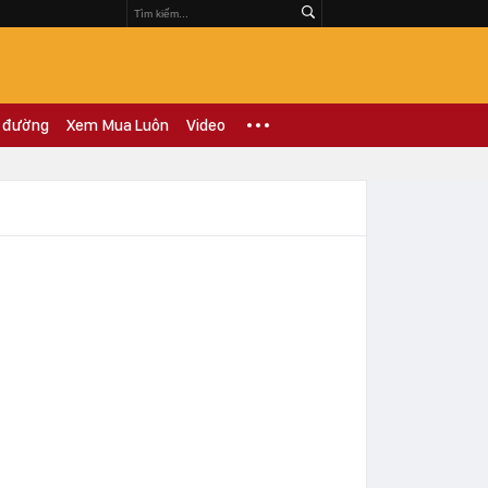
 đường
Xem Mua Luôn
Video