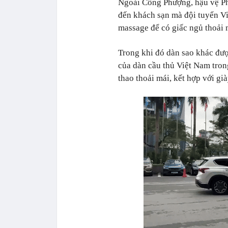
Ngoài Công Phượng, hậu vệ Ph
đến khách sạn mà đội tuyển V
massage để có giấc ngủ thoải 
Trong khi đó dàn sao khác đượ
của dàn cầu thủ Việt Nam tro
thao thoải mái, kết hợp với g