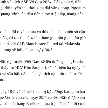
 hình vô địch ASEAN Cup 2024. Đáng chú ý, tiền
i đội tuyển sau thời gian dài vắng bóng. Ngoài ra,
Quang Vinh lần đầu tiên được triệu tập, mang đến
 quân, đội tuyển chưa có đủ quân số do một số cầu
. Ngoài ra còn có 4 cầu tham gia trận giao hữu giữa
Nam Á với CLB Manchester United tại Malaysia
 lượng sẽ hội đủ sau ngày 30/5.
 Nội, đội tuyển Việt Nam sẽ lên đường sang Kuala
 thầy trò HLV Kim Sang-sik sẽ có thêm ba ngày để
t và sân bãi, đảm bảo sự thích nghi tốt nhất trước
ức.
ngày 18/5 và có sự chuẩn bị kỹ lưỡng, bao gồm hai
ape Verde vào các ngày 29/5 và 3/6. Đây được xem
vị trí nhất bảng F, nên kết quả trận đấu sắp tới có ý