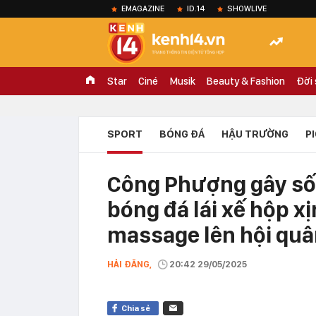
EMAGAZINE
ID.14
SHOWLIVE
Star
Ciné
Musik
Beauty & Fashion
Đời
SPORT
BÓNG ĐÁ
HẬU TRƯỜNG
P
Công Phượng gây sốc
bóng đá lái xế hộp x
massage lên hội quâ
HẢI ĐĂNG,
20:42 29/05/2025
Chia sẻ