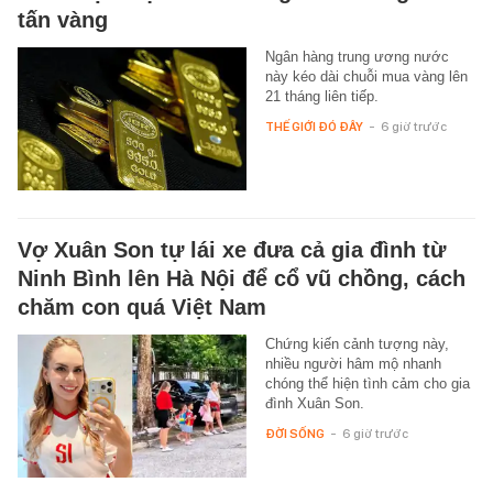
tấn vàng
Ngân hàng trung ương nước
này kéo dài chuỗi mua vàng lên
21 tháng liên tiếp.
THẾ GIỚI ĐÓ ĐÂY
-
6 giờ trước
Vợ Xuân Son tự lái xe đưa cả gia đình từ
Ninh Bình lên Hà Nội để cổ vũ chồng, cách
chăm con quá Việt Nam
Chứng kiến cảnh tượng này,
nhiều người hâm mộ nhanh
chóng thể hiện tình cảm cho gia
đình Xuân Son.
ĐỜI SỐNG
-
6 giờ trước