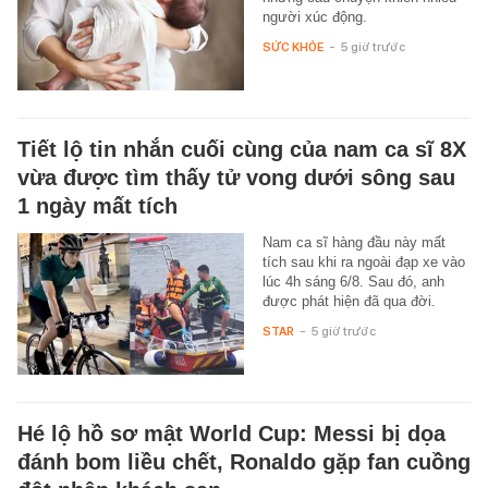
người xúc động.
SỨC KHỎE
-
5 giờ trước
Tiết lộ tin nhắn cuối cùng của nam ca sĩ 8X
vừa được tìm thấy tử vong dưới sông sau
1 ngày mất tích
Nam ca sĩ hàng đầu này mất
tích sau khi ra ngoài đạp xe vào
lúc 4h sáng 6/8. Sau đó, anh
được phát hiện đã qua đời.
STAR
-
5 giờ trước
Hé lộ hồ sơ mật World Cup: Messi bị dọa
đánh bom liều chết, Ronaldo gặp fan cuồng