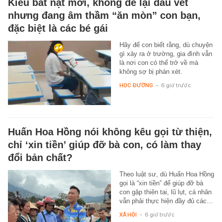
Kiểu bắt nạt mới, không để lại dấu vết
nhưng đang âm thầm “ăn mòn” con bạn,
đặc biệt là các bé gái
Hãy để con biết rằng, dù chuyện
gì xảy ra ở trường, gia đình vẫn
là nơi con có thể trở về mà
không sợ bị phán xét.
HỌC ĐƯỜNG
-
6 giờ trước
Huấn Hoa Hồng nói không kêu gọi từ thiện,
chỉ ‘xin tiền’ giúp đỡ bà con, có làm thay
đổi bản chất?
Theo luật sư, dù Huấn Hoa Hồng
gọi là “xin tiền” để giúp đỡ bà
con gặp thiên tai, lũ lụt, cá nhân
vẫn phải thực hiện đầy đủ các…
XÃ HỘI
-
6 giờ trước