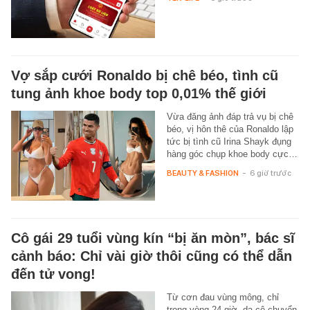
Vợ sắp cưới Ronaldo bị chê béo, tình cũ
tung ảnh khoe body top 0,01% thế giới
Vừa đăng ảnh đáp trả vụ bị chê
béo, vị hôn thê của Ronaldo lập
tức bị tình cũ Irina Shayk đụng
hàng góc chụp khoe body cực…
BEAUTY & FASHION
-
6 giờ trước
Cô gái 29 tuổi vùng kín “bị ăn mòn”, bác sĩ
cảnh báo: Chỉ vài giờ thôi cũng có thể dẫn
đến tử vong!
Từ cơn đau vùng mông, chỉ
trong vòng 24 giờ, da cô chuyển