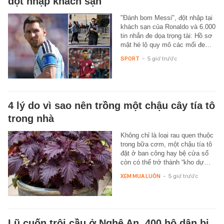
đột nhập khách sạn
"Đánh bom Messi", đột nhập tại
khách sạn của Ronaldo và 6.000
tin nhắn đe dọa trọng tài: Hồ sơ
mật hé lộ quy mô các mối đe…
SPORT
-
5 giờ trước
4 lý do vì sao nên trồng một chậu cây tía tô
trong nhà
Không chỉ là loại rau quen thuộc
trong bữa cơm, một chậu tía tô
đặt ở ban công hay bệ cửa sổ
còn có thể trở thành “kho dự…
XEM MUA LUÔN
-
5 giờ trước
Lũ cuốn trôi cầu ở Nghệ An, 400 hộ dân bị