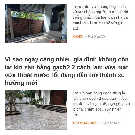
Trước đó, vợ chồng ông Tuấn
và vợ chồng người mua nhà đã
thống nhất mua bán căn nhà và
mảnh đất hơn 300m2 với giá
2,2…
XÃ HỘI
-
5 giờ trước
Vì sao ngày càng nhiều gia đình không còn
lát kín sân bằng gạch? 2 cách làm vừa mát
vừa thoát nước tốt đang dần trở thành xu
hướng mới
Lát kín sân bằng gạch từng là
lựa chọn quen thuộc của nhiều
gia đình vì sạch sẽ, gọn gàng và
ít phải chăm sóc. Tuy nhiên,
khi…
XEM MUA LUÔN
-
5 giờ trước