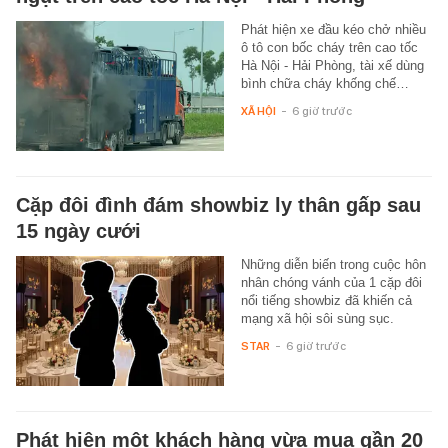
Phát hiện xe đầu kéo chở nhiều
ô tô con bốc cháy trên cao tốc
Hà Nội - Hải Phòng, tài xế dùng
bình chữa cháy khống chế…
XÃ HỘI
-
6 giờ trước
Cặp đôi đình đám showbiz ly thân gấp sau
15 ngày cưới
Những diễn biến trong cuộc hôn
nhân chóng vánh của 1 cặp đôi
nổi tiếng showbiz đã khiến cả
mạng xã hội sôi sùng sục.
STAR
-
6 giờ trước
Phát hiện một khách hàng vừa mua gần 20