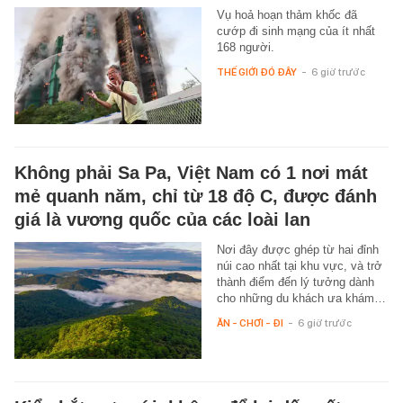
Vụ hoả hoạn thảm khốc đã
cướp đi sinh mạng của ít nhất
168 người.
THẾ GIỚI ĐÓ ĐÂY
-
6 giờ trước
Không phải Sa Pa, Việt Nam có 1 nơi mát
mẻ quanh năm, chỉ từ 18 độ C, được đánh
giá là vương quốc của các loài lan
Nơi đây được ghép từ hai đỉnh
núi cao nhất tại khu vực, và trở
thành điểm đến lý tưởng dành
cho những du khách ưa khám…
ĂN - CHƠI - ĐI
-
6 giờ trước