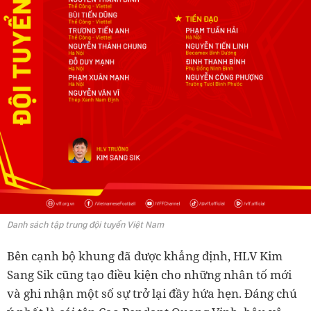
Danh sách tập trung đội tuyển Việt Nam
Bên cạnh bộ khung đã được khẳng định, HLV Kim
Sang Sik cũng tạo điều kiện cho những nhân tố mới
và ghi nhận một số sự trở lại đầy hứa hẹn. Đáng chú