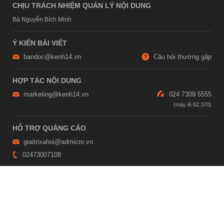
CHỊU TRÁCH NHIỆM QUẢN LÝ NỘI DUNG
Bà Nguyễn Bích Minh
Ý KIẾN BÀI VIẾT
bandoc@kenh14.vn
Câu hỏi thường gặp
HỢP TÁC NỘI DUNG
marketing@kenh14.vn
024 7309 5555
HỖ TRỢ QUẢNG CÁO
giaitrixahoi@admicro.vn
02473007108
TRỤ SỞ HÀ NỘI
Tầng 21, Tòa nhà Center Building, Hapulico Complex, Số 01, phố
Nguyễn Huy Tưởng, phường Thanh Xuân, thành phố Hà Nội
TRỤ SỞ TP.HỒ CHÍ MINH