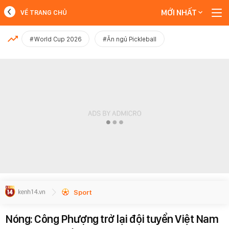
MỚI NHẤT
VỀ TRANG CHỦ
MỚI NHẤT
#World Cup 2026
#Ăn ngủ Pickleball
Xem thêm
Sport
Nóng: Công Phượng trở lại đội tuyển Việt Nam