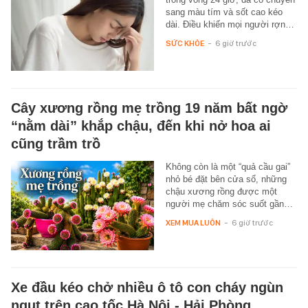
sang màu tím và sốt cao kéo
dài. Điều khiến mọi người rợn…
SỨC KHỎE
-
6 giờ trước
Cây xương rồng mẹ trồng 19 năm bất ngờ
“nằm dài” khắp chậu, đến khi nở hoa ai
cũng trầm trồ
Không còn là một “quả cầu gai”
nhỏ bé đặt bên cửa sổ, những
chậu xương rồng được một
người mẹ chăm sóc suốt gần…
XEM MUA LUÔN
-
6 giờ trước
Xe đầu kéo chở nhiều ô tô con cháy ngùn
ngụt trên cao tốc Hà Nội - Hải Phòng