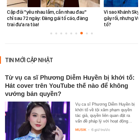
Cặp đôi "yêu nhau lắm, cắn nhau đau"
Vì sao Khánh Sky
chỉ sau 72 ngày: Đàng gái tố cáo, đàng
gây rối, nhưng V
trai đưa ra tòa!
tố?
TIN MỚI CẬP NHẬT
Từ vụ ca sĩ Phương Diễm Huyền bị khởi tố:
Hát cover trên YouTube thế nào để không
vướng bản quyền?
Vụ ca sĩ Phương Diễm Huyền bị
khởi tố về tội xâm phạm quyền
tác giả, quyền liên quan đặt ra
vấn đề pháp lý với hoạt động…
MUSIK
-
6 giờ trước