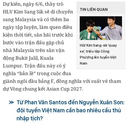
Dự kiến, ngày 6/6, thầy trò
TIN LIÊN QUAN
HLV Kim Sang Sik sẽ di chuyển
sang Malaysia và có thêm ba
ngày tập luyện, làm quen điều
kiện thời tiết, sân bãi trước khi
bước vào trận đấu gặp chủ
HLV Kim Sang-sik 'quay
nhà Malaysia trên sân vận
xe', triệu tập Công
động Bukit Jalil, Kuala
Phượng lên tuyển Việt
Nam
Lumpur. Trận đấu này có ý
nghĩa “bản lề” trong cuộc đua
giành ngôi đầu bảng F, đồng nghĩa với suất vé tham
dự Vòng chung kết Asian Cup 2027.
Từ Phan Văn Santos đến Nguyễn Xuân Son:
đội tuyển Việt Nam cần bao nhiêu cầu thủ
nhập tịch?