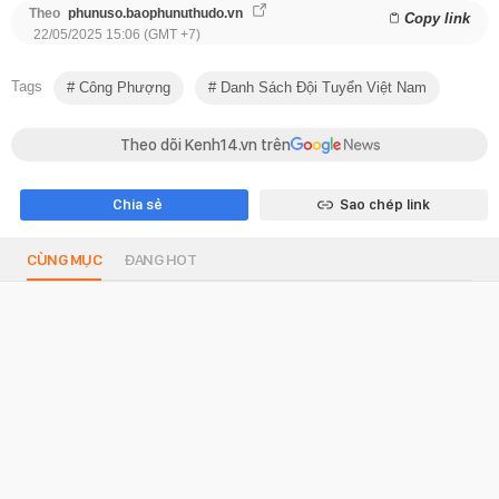
Theo
phunuso.baophunuthudo.vn
Copy link
22/05/2025 15:06 (GMT +7)
Tags
Công Phượng
Danh Sách Đội Tuyển Việt Nam
Theo dõi Kenh14.vn trên
Chia sẻ
Sao chép link
CÙNG MỤC
ĐANG HOT