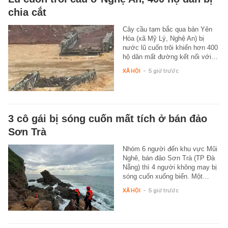
chia cắt
Cây cầu tạm bắc qua bản Yên
Hòa (xã Mỹ Lý, Nghệ An) bị
nước lũ cuốn trôi khiến hơn 400
hộ dân mất đường kết nối với…
XÃ HỘI
-
5 giờ trước
3 cô gái bị sóng cuốn mất tích ở bán đảo
Sơn Trà
Nhóm 6 người đến khu vực Mũi
Nghê, bán đảo Sơn Trà (TP Đà
Nẵng) thì 4 người không may bị
sóng cuốn xuống biển. Một…
XÃ HỘI
-
5 giờ trước