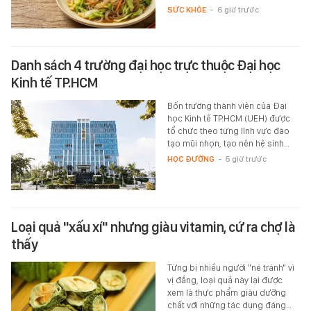
SỨC KHỎE
-
6 giờ trước
Danh sách 4 trường đại học trực thuộc Đại học
Kinh tế TP.HCM
Bốn trường thành viên của Đại
học Kinh tế TP.HCM (UEH) được
tổ chức theo từng lĩnh vực đào
tạo mũi nhọn, tạo nên hệ sinh…
HỌC ĐƯỜNG
-
5 giờ trước
Loại quả "xấu xí" nhưng giàu vitamin, cứ ra chợ là
thấy
Từng bị nhiều người "né tránh" vì
vị đắng, loại quả này lại được
xem là thực phẩm giàu dưỡng
chất với những tác dụng đáng…