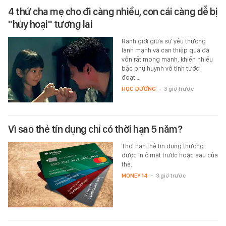
4 thứ cha mẹ cho đi càng nhiều, con cái càng dễ bị
"hủy hoại" tương lai
Ranh giới giữa sự yêu thương
lành mạnh và can thiệp quá đà
vốn rất mong manh, khiến nhiều
bậc phụ huynh vô tình tước
đoạt…
HỌC ĐƯỜNG
-
3 giờ trước
Vì sao thẻ tín dụng chỉ có thời hạn 5 năm?
Thời hạn thẻ tín dụng thường
được in ở mặt trước hoặc sau của
thẻ.
MONEY.14
-
3 giờ trước