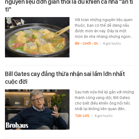
nguyên liệu đơn giản thôi là đủ khiến cả nhà "ăn tì
tì"
Với toàn những nguyên liệu quen
thuộc, bạn có thể dễ dàng nấu
được món ăn này. Đây là một
món ăn nhẹ nhàng nhưng ngon…
ĂN - CHƠI - ĐI
-
4 giờ trước
Bill Gates cay đắng thừa nhận sai lầm lớn nhất
cuộc đời
Sau hơn nửa thế kỷ gắn với những
thành công vang dội, Bill Gates
cho biết điều khiến ông hối tiếc
nhất lại không liên quan đến…
TEK-LIFE
-
4 giờ trước