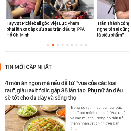
Tay vợt Pickleball gốc Việt Lực Phạm
Trấn Thành công 
phải lên xe cấp cứu sau trận đấu tại PPA
nghe tên ai cũng
Hồ Chí Minh
là siêu phẩm”
TIN MỚI CẬP NHẬT
4 món ăn ngon mà nấu dễ từ "vua của các loại
rau", giàu axit folic gấp 38 lần táo: Phụ nữ ăn đều
sẽ tốt cho dạ dày và sống thọ
Trong số rất nhiều loại rau, bắp
cải được mệnh danh là "Vua rau",
và vào mùa thu đông nó dần trở
thành nhân vật chính trên bàn
ăn…