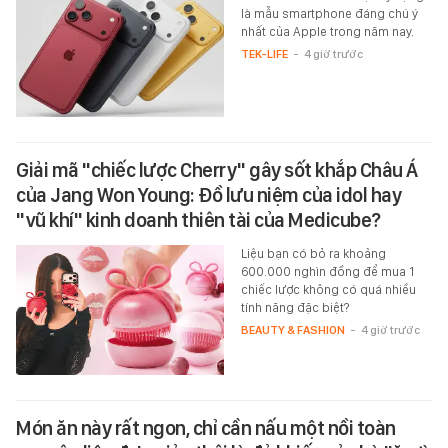
là mẫu smartphone đáng chú ý
nhất của Apple trong năm nay.
TEK-LIFE
-
4 giờ trước
Giải mã "chiếc lược Cherry" gây sốt khắp Châu Á
của Jang Won Young: Đồ lưu niệm của idol hay
"vũ khí" kinh doanh thiên tài của Medicube?
Liệu bạn có bỏ ra khoảng
600.000 nghìn đồng để mua 1
chiếc lược không có quá nhiều
tính năng đặc biệt?
BEAUTY & FASHION
-
4 giờ trước
Món ăn này rất ngon, chỉ cần nấu một nồi toàn