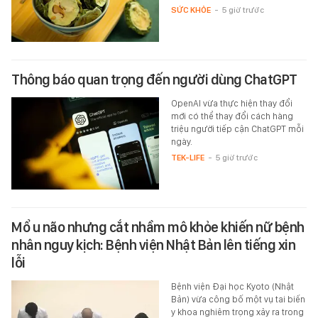
SỨC KHỎE
-
5 giờ trước
Thông báo quan trọng đến người dùng ChatGPT
OpenAI vừa thực hiện thay đổi
mới có thể thay đổi cách hàng
triệu người tiếp cận ChatGPT mỗi
ngày.
TEK-LIFE
-
5 giờ trước
Mổ u não nhưng cắt nhầm mô khỏe khiến nữ bệnh
nhân nguy kịch: Bệnh viện Nhật Bản lên tiếng xin
lỗi
Bệnh viện Đại học Kyoto (Nhật
Bản) vừa công bố một vụ tai biến
y khoa nghiêm trọng xảy ra trong