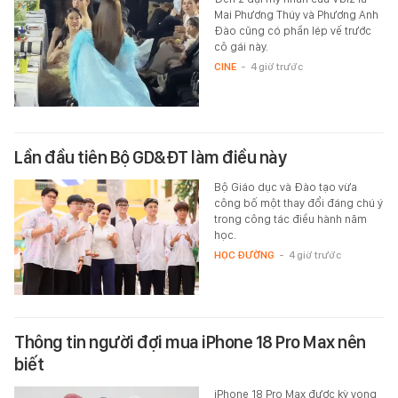
Mai Phương Thúy và Phương Anh
Đào cũng có phần lép vế trước
cô gái này.
CINE
-
4 giờ trước
Lần đầu tiên Bộ GD&ĐT làm điều này
Bộ Giáo dục và Đào tạo vừa
công bố một thay đổi đáng chú ý
trong công tác điều hành năm
học.
HỌC ĐƯỜNG
-
4 giờ trước
Thông tin người đợi mua iPhone 18 Pro Max nên
biết
iPhone 18 Pro Max được kỳ vọng