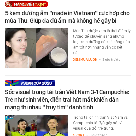
5 kem dưỡng ẩm "made in Vietnam" cực hợp cho
mùa Thu: Giúp da đủ ẩm mà không hề gây bí
Mùa Thu được xem là thời điểm lý
tưởng để chuyển sang những
loại kem dưỡng có khả năng cấp
ẩm tốt hơn nhưng vẫn có kết
cấu…
XEM MUA LUÔN
-
3 giờ trước
Sốc visual trọng tài trận Việt Nam 3-1 Campuchia:
Trẻ như sinh viên, điển trai hút mắt khiến dân
mạng thi nhau "truy tìm" danh tính
Trọng tài chính trận Việt Nam vs
Campuchia tối 7/8 gây sốt vì
visual quá đỗi trẻ trung.
SPORT
-
3 giờ trước