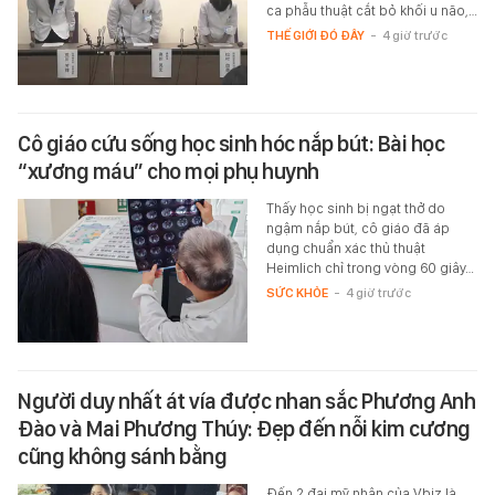
ca phẫu thuật cắt bỏ khối u não,…
THẾ GIỚI ĐÓ ĐÂY
-
4 giờ trước
Cô giáo cứu sống học sinh hóc nắp bút: Bài học
“xương máu” cho mọi phụ huynh
Thấy học sinh bị ngạt thở do
ngậm nắp bút, cô giáo đã áp
dụng chuẩn xác thủ thuật
Heimlich chỉ trong vòng 60 giây…
SỨC KHỎE
-
4 giờ trước
Người duy nhất át vía được nhan sắc Phương Anh
Đào và Mai Phương Thúy: Đẹp đến nỗi kim cương
cũng không sánh bằng
Đến 2 đại mỹ nhân của Vbiz là