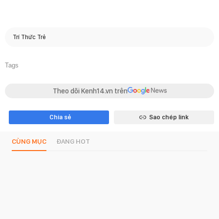
Trí Thức Trẻ
Tags
Theo dõi Kenh14.vn trên
Chia sẻ
Sao chép link
CÙNG MỤC
ĐANG HOT