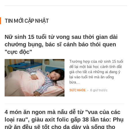
TIN MỚI CẬP NHẬT
Nữ sinh 15 tuổi tử vong sau thời gian dài
chướng bụng, bác sĩ cảnh báo thói quen
"cực độc"
Trường hợp của nữ sinh 15 tuổi
để lại một bài học cảnh tỉnh đắt
giá cho tất cả những ai đang ỷ
lại vào tuổi trẻ mà ăn uống
bừa…
SỨC KHỎE
-
6 giờ trước
4 món ăn ngon mà nấu dễ từ "vua của các
loại rau", giàu axit folic gấp 38 lần táo: Phụ
nữ ăn đều sẽ tốt cho dạ dày và sống thọ