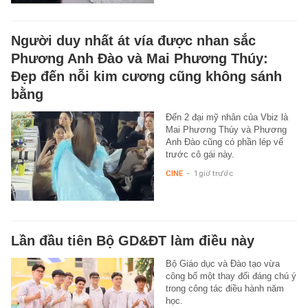
Người duy nhất át vía được nhan sắc
Phương Anh Đào và Mai Phương Thúy:
Đẹp đến nỗi kim cương cũng không sánh
bằng
Đến 2 đại mỹ nhân của Vbiz là
Mai Phương Thúy và Phương
Anh Đào cũng có phần lép vế
trước cô gái này.
CINE
-
1 giờ trước
Lần đầu tiên Bộ GD&ĐT làm điều này
Bộ Giáo dục và Đào tạo vừa
công bố một thay đổi đáng chú ý
trong công tác điều hành năm
học.