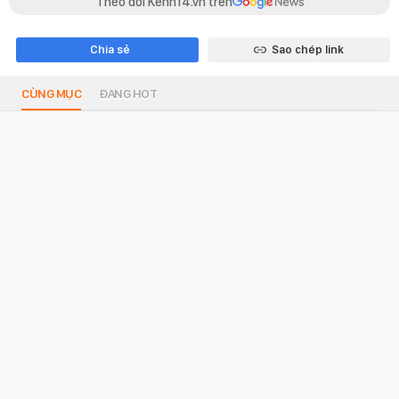
Theo dõi Kenh14.vn trên
Chia sẻ
Sao chép link
CÙNG MỤC
ĐANG HOT