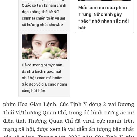
Quốc có tận 12 nam chính
Mốc son mới của phim
đẹp không thể tả: Nữ
Trung: Nữ chính gây
chính là chiến thần visual,
“bão” nhờ nhan sắc nổi
số hưởng nhất showbiz
bật
Cả cõi mạng bị mỹ nhân
da như bạch ngọc, mắt
như hột xoàn mê hoặc:
Sắc đẹp vô giá, càng ngắm
càng hút hồn
phim Hoa Gian Lệnh, Cúc Tịnh Y đóng 2 vai Dương
Thái Vi/Thượng Quan Chỉ, trong đó hình tượng ác nữ
điên tình Thượng Quan Chỉ đã viral cực mạnh trên
mạng xã hội, được xem là vai diễn ấn tượng bậc nhất