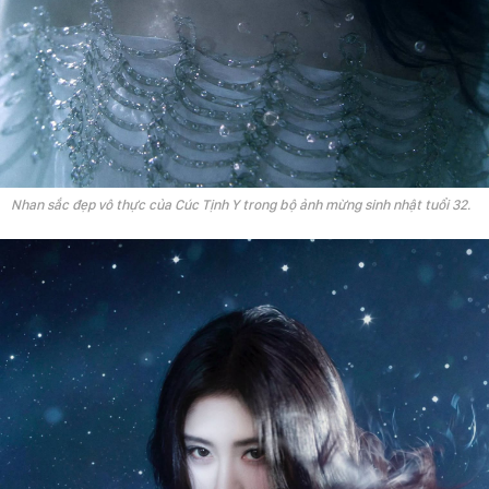
Nhan sắc đẹp vô thực của Cúc Tịnh Y trong bộ ảnh mừng sinh nhật tuổi 32.