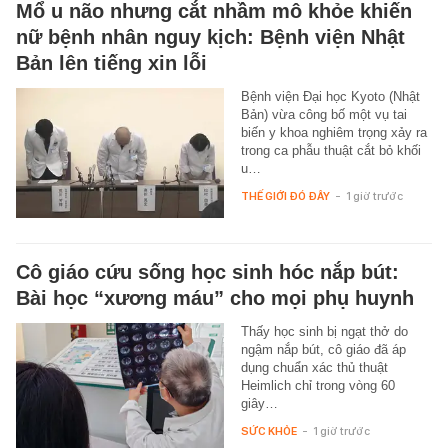
Mổ u não nhưng cắt nhầm mô khỏe khiến
nữ bệnh nhân nguy kịch: Bệnh viện Nhật
Bản lên tiếng xin lỗi
Bệnh viện Đại học Kyoto (Nhật
Bản) vừa công bố một vụ tai
biến y khoa nghiêm trọng xảy ra
trong ca phẫu thuật cắt bỏ khối
u…
THẾ GIỚI ĐÓ ĐÂY
-
1 giờ trước
Cô giáo cứu sống học sinh hóc nắp bút:
Bài học “xương máu” cho mọi phụ huynh
Thấy học sinh bị ngạt thở do
ngậm nắp bút, cô giáo đã áp
dụng chuẩn xác thủ thuật
Heimlich chỉ trong vòng 60
giây…
SỨC KHỎE
-
1 giờ trước