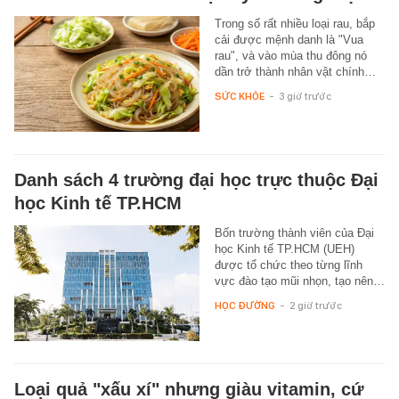
Trong số rất nhiều loại rau, bắp
cải được mệnh danh là "Vua
rau", và vào mùa thu đông nó
dần trở thành nhân vật chính…
SỨC KHỎE
-
3 giờ trước
Danh sách 4 trường đại học trực thuộc Đại
học Kinh tế TP.HCM
Bốn trường thành viên của Đại
học Kinh tế TP.HCM (UEH)
được tổ chức theo từng lĩnh
vực đào tạo mũi nhọn, tạo nên…
HỌC ĐƯỜNG
-
2 giờ trước
Loại quả "xấu xí" nhưng giàu vitamin, cứ