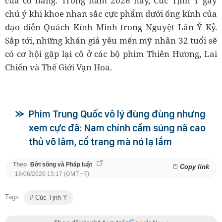
của cô nàng. Trong năm 2026 này, Cúc Tịnh Y gây
chú ý khi khoe nhan sắc cực phẩm dưới ống kính của
đạo diễn Quách Kính Minh trong Nguyệt Lân Ỷ Kỷ.
Sắp tới, những khán giả yêu mến mỹ nhân 32 tuổi sẽ
có cơ hội gặp lại cô ở các bộ phim Thiên Hương, Lai
Chiến và Thế Giới Vạn Hoa.
Phim Trung Quốc vô lý đùng đùng nhưng
xem cực đã: Nam chính cầm súng nã cao
thủ võ lâm, cổ trang mà nó lạ lắm
Theo
Đời sống và Pháp luật
Copy link
18/06/2026 15:17 (GMT +7)
Tags
Cúc Tịnh Y