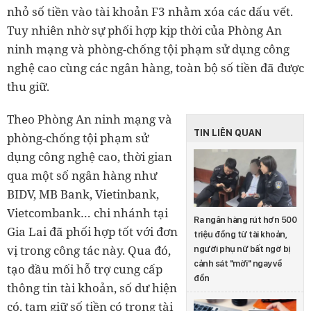
nhỏ số tiền vào tài khoản F3 nhằm xóa các dấu vết.
Tuy nhiên nhờ sự phối hợp kịp thời của Phòng An
ninh mạng và phòng-chống tội phạm sử dụng công
nghệ cao cùng các ngân hàng, toàn bộ số tiền đã được
thu giữ.
Theo Phòng An ninh mạng và
TIN LIÊN QUAN
phòng-chống tội phạm sử
dụng công nghệ cao, thời gian
qua một số ngân hàng như
BIDV, MB Bank, Vietinbank,
Vietcombank… chi nhánh tại
Ra ngân hàng rút hơn 500
Gia Lai đã phối hợp tốt với đơn
triệu đồng từ tài khoản,
vị trong công tác này. Qua đó,
người phụ nữ bất ngờ bị
cảnh sát "mời" ngay về
tạo đầu mối hỗ trợ cung cấp
đồn
thông tin tài khoản, số dư hiện
có, tạm giữ số tiền có trong tài