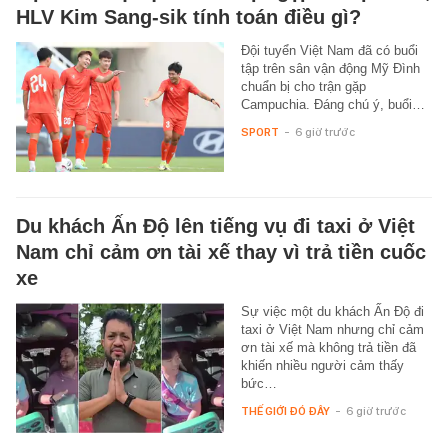
HLV Kim Sang-sik tính toán điều gì?
Đội tuyển Việt Nam đã có buổi
tập trên sân vận động Mỹ Đình
chuẩn bị cho trận gặp
Campuchia. Đáng chú ý, buổi…
SPORT
-
6 giờ trước
Du khách Ấn Độ lên tiếng vụ đi taxi ở Việt
Nam chỉ cảm ơn tài xế thay vì trả tiền cuốc
xe
Sự việc một du khách Ấn Độ đi
taxi ở Việt Nam nhưng chỉ cảm
ơn tài xế mà không trả tiền đã
khiến nhiều người cảm thấy
bức…
THẾ GIỚI ĐÓ ĐÂY
-
6 giờ trước