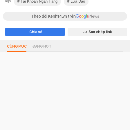
Tags
Tài Khoản Ngân Hàng
Lừa Đảo
Theo dõi Kenh14.vn trên
Chia sẻ
Sao chép link
CÙNG MỤC
ĐANG HOT