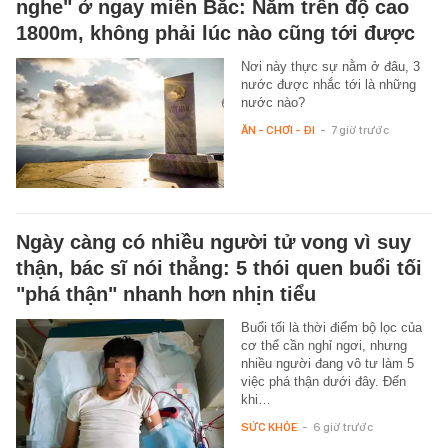
nghe" ở ngay miền Bắc: Nằm trên độ cao
1800m, không phải lúc nào cũng tới được
Nơi này thực sự nằm ở đâu, 3
nước được nhắc tới là những
nước nào?
ĂN - CHƠI - ĐI
-
7 giờ trước
Ngày càng có nhiều người tử vong vì suy
thận, bác sĩ nói thẳng: 5 thói quen buổi tối
"phá thận" nhanh hơn nhịn tiểu
Buổi tối là thời điểm bộ lọc của
cơ thể cần nghỉ ngơi, nhưng
nhiều người đang vô tư làm 5
việc phá thận dưới đây. Đến
khi…
SỨC KHỎE
-
6 giờ trước