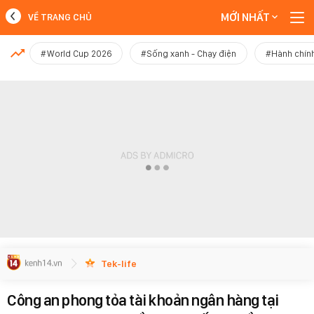
MỚI NHẤT
VỀ TRANG CHỦ
MỚI NHẤT
#World Cup 2026
#Sống xanh - Chạy điện
#Hành chính
Xem thêm
Tek-life
Công an phong tỏa tài khoản ngân hàng tại