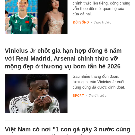
chính thức lên tiếng, công chúng
vẫn theo dõi mối quan hệ của
của cả hai.
ĐỜI SỐNG
-
7 giờ trước
Vinicius Jr chốt gia hạn hợp đồng 6 năm
với Real Madrid, Arsenal chính thức vỡ
mộng đẹp ở thương vụ bom tấn hè 2026
Sau nhiều tháng đồn đoán,
tương lai của Vinicius Jr cuối
cùng cũng đã được định đoạt.
SPORT
-
7 giờ trước
Việt Nam có nơi "1 con gà gáy 3 nước cùng