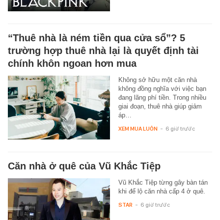
“Thuê nhà là ném tiền qua cửa sổ”? 5
trường hợp thuê nhà lại là quyết định tài
chính khôn ngoan hơn mua
Không sở hữu một căn nhà
không đồng nghĩa với việc bạn
đang lãng phí tiền. Trong nhiều
giai đoạn, thuê nhà giúp giảm
áp…
XEM MUA LUÔN
-
6 giờ trước
Căn nhà ở quê của Vũ Khắc Tiệp
Vũ Khắc Tiệp từng gây bàn tán
khi để lộ căn nhà cấp 4 ở quê.
STAR
-
6 giờ trước