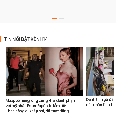
TIN NỔI BẬT KÊNH14
Danh tính gã đàn
Mbappé nóng lòng công khai danh phận
của nhân tình, b
với mỹ nhân Ester Expósito lắm rồi:
Theo nàng đi khắp nơi, "lỡ tay" đăng…