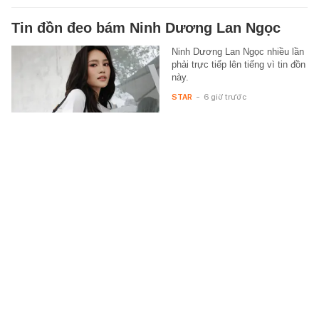
Tin đồn đeo bám Ninh Dương Lan Ngọc
Ninh Dương Lan Ngọc nhiều lần
phải trực tiếp lên tiếng vì tin đồn
này.
STAR
-
6 giờ trước
Phát hiện bất thường từ nhóm cư dân,
công an đồng loạt ập vào khám xét nhiều
căn hộ tại một khu đô thị ở Gia Lâm: Bóc
trần đường dây rửa tiền hơn 30.000 tỷ
Hàng trăm cán bộ, chiến sĩ đồng
loạt triển khai các mũi công tác
khám xét nhiều căn hộ tại Gia
Lâm (Hà Nội).
XÃ HỘI
-
6 giờ trước