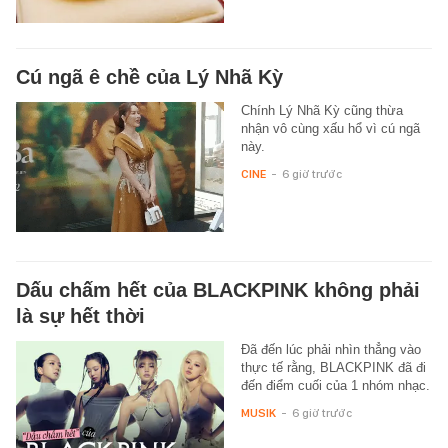
Cú ngã ê chề của Lý Nhã Kỳ
Chính Lý Nhã Kỳ cũng thừa
nhận vô cùng xấu hổ vì cú ngã
này.
CINE
-
6 giờ trước
Dấu chấm hết của BLACKPINK không phải
là sự hết thời
Đã đến lúc phải nhìn thẳng vào
thực tế rằng, BLACKPINK đã đi
đến điểm cuối của 1 nhóm nhạc.
MUSIK
-
6 giờ trước