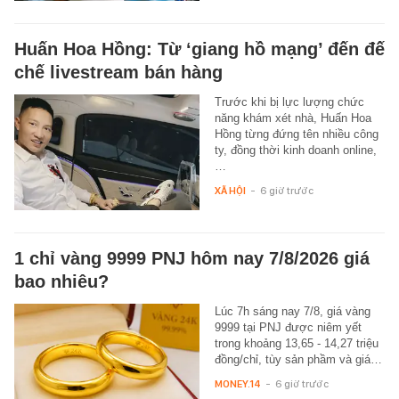
Huấn Hoa Hồng: Từ ‘giang hồ mạng’ đến đế
chế livestream bán hàng
Trước khi bị lực lượng chức
năng khám xét nhà, Huấn Hoa
Hồng từng đứng tên nhiều công
ty, đồng thời kinh doanh online,
…
XÃ HỘI
-
6 giờ trước
1 chỉ vàng 9999 PNJ hôm nay 7/8/2026 giá
bao nhiêu?
Lúc 7h sáng nay 7/8, giá vàng
9999 tại PNJ được niêm yết
trong khoảng 13,65 - 14,27 triệu
đồng/chỉ, tùy sản phầm và giá…
MONEY.14
-
6 giờ trước