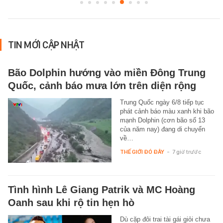
TIN MỚI CẬP NHẬT
Bão Dolphin hướng vào miền Đông Trung
Quốc, cảnh báo mưa lớn trên diện rộng
Trung Quốc ngày 6/8 tiếp tục
phát cảnh báo màu xanh khi bão
mạnh Dolphin (cơn bão số 13
của năm nay) đang di chuyển
về…
THẾ GIỚI ĐÓ ĐÂY
-
7 giờ trước
Tình hình Lê Giang Patrik và MC Hoàng
Oanh sau khi rộ tin hẹn hò
Dù cặp đôi trai tài gái giỏi chưa