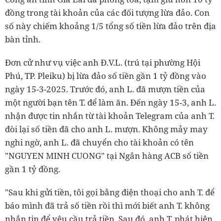
đồng trong tài khoản của các đối tượng lừa đảo. Con
số này chiếm khoảng 1/5 tổng số tiền lừa đảo trên địa
bàn tỉnh.
Đơn cử như vụ việc anh Đ.V.L. (trú tại phường Hội
Phú, TP. Pleiku) bị lừa đảo số tiền gần 1 tỷ đồng vào
ngày 15-3-2025. Trước đó, anh L. đã mượn tiền của
một người bạn tên T. để làm ăn. Đến ngày 15-3, anh L.
nhận được tin nhắn từ tài khoản Telegram của anh T.
đòi lại số tiền đã cho anh L. mượn. Không mảy may
nghi ngờ, anh L. đã chuyển cho tài khoản có tên
"NGUYEN MINH CUONG" tại Ngân hàng ACB số tiền
gần 1 tỷ đồng.
"Sau khi gửi tiền, tôi gọi bằng điện thoại cho anh T. để
báo mình đã trả số tiền rồi thì mới biết anh T. không
nhắn tin để yêu cầu trả tiền. Sau đó, anh T. phát hiện