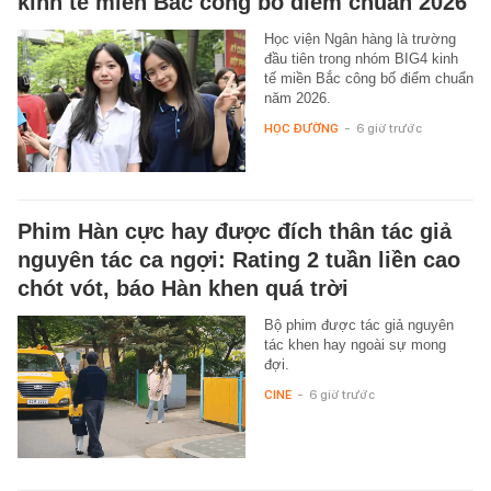
kinh tế miền Bắc công bố điểm chuẩn 2026
Học viện Ngân hàng là trường
đầu tiên trong nhóm BIG4 kinh
tế miền Bắc công bố điểm chuẩn
năm 2026.
HỌC ĐƯỜNG
-
6 giờ trước
Phim Hàn cực hay được đích thân tác giả
nguyên tác ca ngợi: Rating 2 tuần liền cao
chót vót, báo Hàn khen quá trời
Bộ phim được tác giả nguyên
tác khen hay ngoài sự mong
đợi.
CINE
-
6 giờ trước