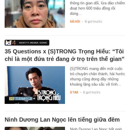
thông tin gian dối, lừa đảo chiếm
đoạt hơn 600 triệu đồng rồi
dùng…
XÃ HỘI
-
6 giờ trước
35 Questions x (S)TRONG Trọng Hiếu: “Tôi
chỉ là một đứa trẻ đang ở trọ trên thế gian”
(S)TRONG mang đến một cuộc
trò chuyện chân thành, hài hước
nhưng cũng đong đầy những
khoảng lặng sâu sắc về tình…
STAR
-
6 giờ trước
Ninh Dương Lan Ngọc lên tiếng giữa đêm
Ninh Dương Lan Ngọc bất ngờ