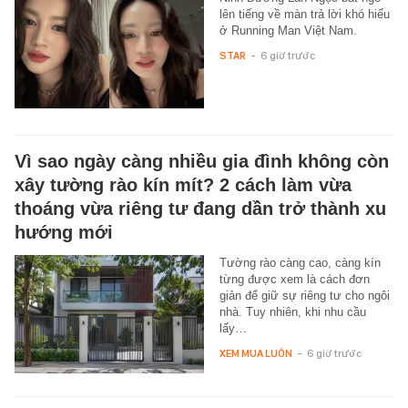
lên tiếng về màn trả lời khó hiểu
ở Running Man Việt Nam.
STAR
-
6 giờ trước
Vì sao ngày càng nhiều gia đình không còn
xây tường rào kín mít? 2 cách làm vừa
thoáng vừa riêng tư đang dần trở thành xu
hướng mới
Tường rào càng cao, càng kín
từng được xem là cách đơn
giản để giữ sự riêng tư cho ngôi
nhà. Tuy nhiên, khi nhu cầu
lấy…
XEM MUA LUÔN
-
6 giờ trước