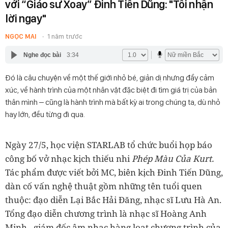
với “Giáo sư Xoay” Đinh Tiến Dũng: "Tôi nhận
lời ngay"
NGỌC MAI
1 năm trước
Nghe đọc bài
3:34
Đó là câu chuyện về một thế giới nhỏ bé, giản dị nhưng đầy cảm
xúc, về hành trình của một nhân vật đặc biệt đi tìm giá trị của bản
thân mình – cũng là hành trình mà bất kỳ ai trong chúng ta, dù nhỏ
hay lớn, đều từng đi qua.
Ngày 27/5, học viện STARLAB tổ chức buổi họp báo
công bố vở nhạc kịch thiếu nhi
Phép Màu Của Kurt.
Tác phẩm được viết bởi MC, biên kịch Đinh Tiến Dũng,
dàn cố vấn nghệ thuật gồm những tên tuổi quen
thuộc: đạo diễn Lại Bắc Hải Đăng, nhạc sĩ Lưu Hà An.
Tổng đạo diễn chương trình là nhạc sĩ Hoàng Anh
Minh - giám đốc âm nhạc hàng loạt chương trình của