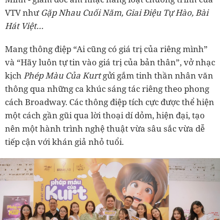
VTV như
Gặp Nhau Cuối Năm, Giai Điệu Tự Hào, Bài
Hát Việt…
Mang thông điệp “Ai cũng có giá trị của riêng mình”
và “Hãy luôn tự tin vào giá trị của bản thân”, vở nhạc
kịch
Phép Màu Của Kurt
gửi gắm tinh thần nhân văn
thông qua những ca khúc sáng tác riêng theo phong
cách Broadway. Các thông điệp tích cực được thể hiện
một cách gần gũi qua lời thoại dí dỏm, hiện đại, tạo
nên một hành trình nghệ thuật vừa sâu sắc vừa dễ
tiếp cận với khán giả nhỏ tuổi.