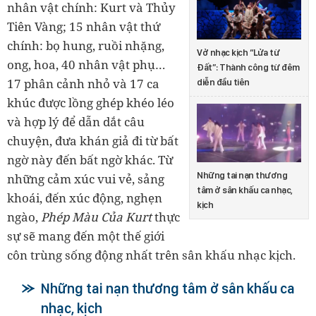
nhân vật chính: Kurt và Thủy
Tiên Vàng; 15 nhân vật thứ
chính: bọ hung, ruồi nhặng,
Vở nhạc kịch “Lửa từ
ong, hoa, 40 nhân vật phụ…
Đất”: Thành công từ đêm
17 phân cảnh nhỏ và 17 ca
diễn đầu tiên
khúc được lồng ghép khéo léo
và hợp lý để dẫn dắt câu
chuyện, đưa khán giả đi từ bất
ngờ này đến bất ngờ khác. Từ
Những tai nạn thương
những cảm xúc vui vẻ, sảng
tâm ở sân khấu ca nhạc,
khoái, đến xúc động, nghẹn
kịch
ngào,
Phép Màu Của Kurt
thực
sự sẽ mang đến một thế giới
côn trùng sống động nhất trên sân khấu nhạc kịch.
Những tai nạn thương tâm ở sân khấu ca
nhạc, kịch