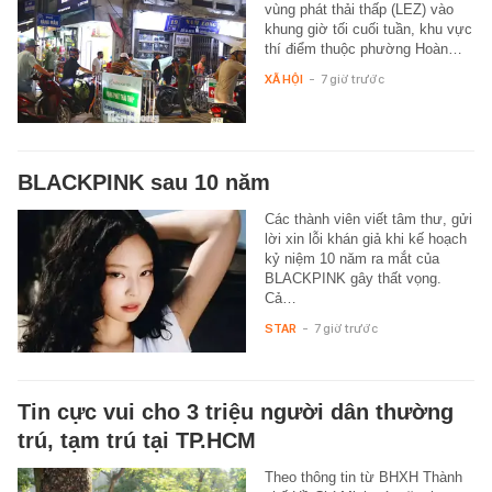
vùng phát thải thấp (LEZ) vào
khung giờ tối cuối tuần, khu vực
thí điểm thuộc phường Hoàn…
XÃ HỘI
-
7 giờ trước
BLACKPINK sau 10 năm
Các thành viên viết tâm thư, gửi
lời xin lỗi khán giả khi kế hoạch
kỷ niệm 10 năm ra mắt của
BLACKPINK gây thất vọng.
Cả…
STAR
-
7 giờ trước
Tin cực vui cho 3 triệu người dân thường
trú, tạm trú tại TP.HCM
Theo thông tin từ BHXH Thành