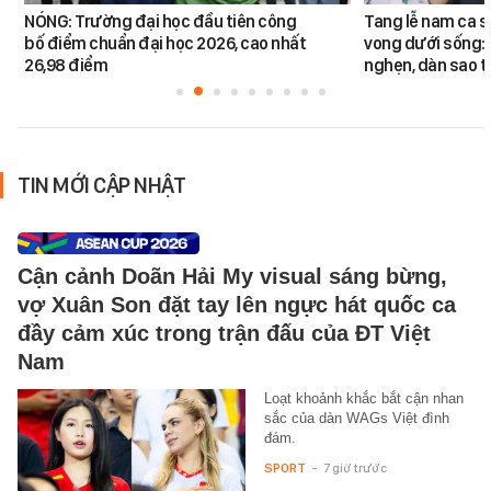
NÓNG: Trường đại học đầu tiên công
Tang lễ nam ca s
bố điểm chuẩn đại học 2026, cao nhất
vong dưới sống: 
26,98 điểm
nghẹn, dàn sao t
TIN MỚI CẬP NHẬT
Cận cảnh Doãn Hải My visual sáng bừng,
vợ Xuân Son đặt tay lên ngực hát quốc ca
đầy cảm xúc trong trận đấu của ĐT Việt
Nam
Loạt khoảnh khắc bắt cận nhan
sắc của dàn WAGs Việt đình
đám.
SPORT
-
7 giờ trước