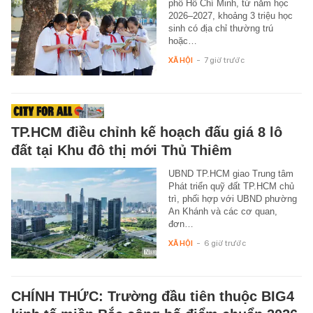
phố Hồ Chí Minh, từ năm học
2026–2027, khoảng 3 triệu học
sinh có địa chỉ thường trú
hoặc…
XÃ HỘI
-
7 giờ trước
TP.HCM điều chỉnh kế hoạch đấu giá 8 lô
đất tại Khu đô thị mới Thủ Thiêm
UBND TP.HCM giao Trung tâm
Phát triển quỹ đất TP.HCM chủ
trì, phối hợp với UBND phường
An Khánh và các cơ quan,
đơn…
XÃ HỘI
-
6 giờ trước
CHÍNH THỨC: Trường đầu tiên thuộc BIG4