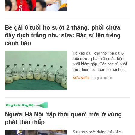
Bé gái 6 tuổi ho suốt 2 tháng, phổi chứa
đầy dịch trắng như sữa: Bác sĩ lên tiếng
cảnh báo
Ho kéo dài, khó thở, bé gái 6
tuổi được phát hiện mắc bệnh
phổi hiếm gặp. Các bác sĩ phải
thực hiện rửa toàn bộ hai bên…
SỨC KHỎE
-
7 giờ trước
Người Hà Nội 'tập thói quen' mới ở vùng
phát thải thấp
Sau hơn một tháng thí điểm