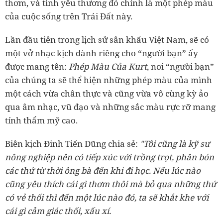
thơm, và tình yêu thương đó chính là một phép màu
của cuộc sống trên Trái Đất này.
Lần đầu tiên trong lịch sử sân khấu Việt Nam, sẽ có
một vở nhạc kịch dành riêng cho “người bạn” ấy
được mang tên:
Phép Màu Của Kurt
, nơi “người bạn”
của chúng ta sẽ thể hiện những phép màu của mình
một cách vừa chân thực và cũng vừa vô cùng kỳ ảo
qua âm nhạc, vũ đạo và những sắc màu rực rỡ mang
tính thẩm mỹ cao.
Biên kịch Đinh Tiến Dũng chia sẻ:
"Tôi cũng là kỹ sư
nông nghiệp nên có tiếp xúc với trồng trọt, phân bón
các thứ từ thời ông bà đến khi đi học. Nếu lúc nào
cũng yêu thích cái gì thơm thôi mà bỏ qua những thứ
có vẻ thối thì đến một lúc nào đó, ta sẽ khắt khe với
cái gì cảm giác thối, xấu xí.