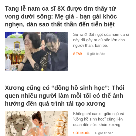
Tang lễ nam ca sĩ 8X được tìm thấy tử
vong dưới sống: Mẹ già - bạn gái khóc
nghẹn, dàn sao thất thần đến tiễn biệt
Sự ra đi đột ngột của nam ca sĩ
này đã gây ra cú sốc lớn cho
người thân, bạn bè.
STAR
-
6 giờ trước
Xương cũng có “đồng hồ sinh học”: Thói
quen nhiều người làm mỗi tối có thể ảnh
hưởng đến quá trình tái tạo xương
Không chỉ canxi, giấc ngủ và
“đồng hồ sinh học” cũng liên
quan đến sức khỏe xương.
SỨC KHỎE
-
6 giờ trước