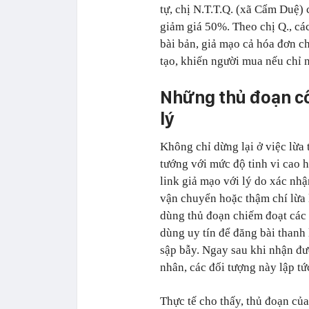
tự, chị N.T.T.Q. (xã Cẩm Duệ)
giảm giá 50%. Theo chị Q., cá
bài bản, giả mạo cả hóa đơn ch
tạo, khiến người mua nếu chỉ nh
Những thủ đoạn c
lý
Không chỉ dừng lại ở việc lừa 
tướng với mức độ tinh vi cao 
link giả mạo với lý do xác nh
vận chuyển hoặc thậm chí lừa
dùng thủ đoạn chiếm đoạt các 
dùng uy tín để đăng bài thanh
sập bẫy. Ngay sau khi nhận đư
nhân, các đối tượng này lập tứ
Thực tế cho thấy, thủ đoạn củ