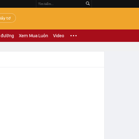
iấy tờ
 đường
Xem Mua Luôn
Video