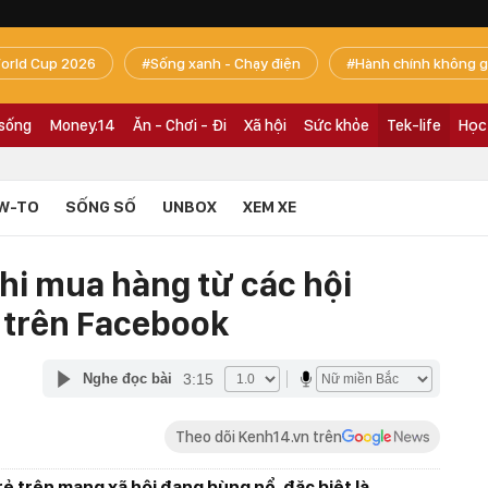
orld Cup 2026
Sống xanh - Chạy điện
Hành chính không g
 sống
Money.14
Ăn - Chơi - Đi
Xã hội
Sức khỏe
Tek-life
Học
W-TO
SỐNG SỐ
UNBOX
XEM XE
hi mua hàng từ các hội
 trên Facebook
3:15
Nghe đọc bài
Theo dõi Kenh14.vn trên
rẻ trên mạng xã hội đang bùng nổ, đặc biệt là