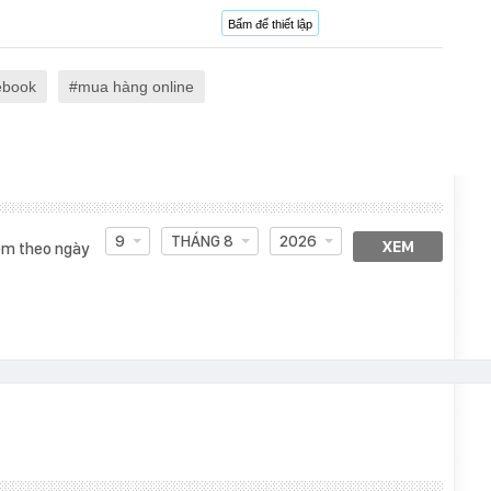
Bấm để thiết lập
ebook
mua hàng online
9
THÁNG 8
2026
XEM
m theo ngày