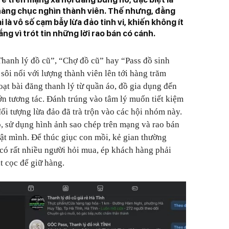
hàng chục nghìn thành viên. Thế nhưng, đằng
 là vô số cạm bẫy lừa đảo tinh vi, khiến không ít
ng vì trót tin những lời rao bán có cánh.
hanh lý đồ cũ”, “Chợ đồ cũ” hay “Pass đồ sinh
sôi nổi với lượng thành viên lên tới hàng trăm
oạt bài đăng thanh lý từ quần áo, đồ gia dụng đến
 lớn tương tác. Đánh trúng vào tâm lý muốn tiết kiệm
ối tượng lừa đảo đã trà trộn vào các hội nhóm này.
, sử dụng hình ảnh sao chép trên mạng và rao bán
iật mình. Để thúc giục con mồi, kẻ gian thường
ó rất nhiều người hỏi mua, ép khách hàng phải
 cọc để giữ hàng.