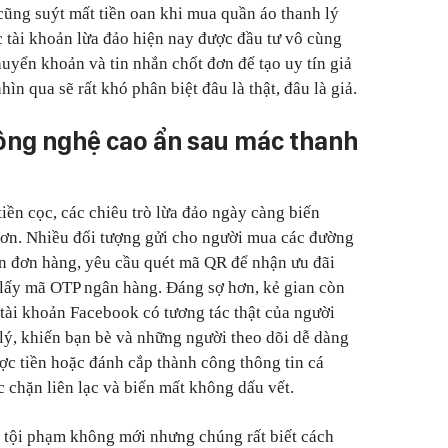
 cũng suýt mất tiền oan khi mua quần áo thanh lý
c tài khoản lừa đảo hiện nay được đầu tư vô cùng
uyển khoản và tin nhắn chốt đơn để tạo uy tín giả
ìn qua sẽ rất khó phân biệt đâu là thật, đâu là giả.
ông nghệ cao ẩn sau mác thanh
tiền cọc, các chiêu trò lừa đảo ngày càng biến
hơn. Nhiều đối tượng gửi cho người mua các đường
ận đơn hàng, yêu cầu quét mã QR để nhận ưu đãi
 lấy mã OTP ngân hàng. Đáng sợ hơn, kẻ gian còn
tài khoản Facebook có tương tác thật của người
 lý, khiến bạn bè và những người theo dõi dễ dàng
ợc tiền hoặc đánh cắp thành công thông tin cá
c chặn liên lạc và biến mất không dấu vết.
a tội phạm không mới nhưng chúng rất biết cách