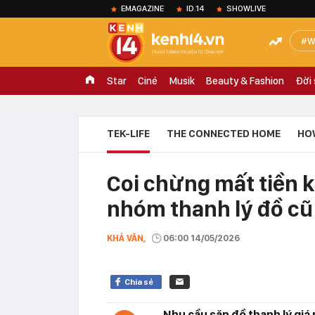
EMAGAZINE
ID.14
SHOWLIVE
W
Star
Ciné
Musik
Beauty & Fashion
Đời
TEK-LIFE
THE CONNECTED HOME
HO
Coi chừng mất tiền k
nhóm thanh lý đồ cũ
KHẢ VĂN,
06:00 14/05/2026
Chia sẻ
Nhu cầu săn đồ thanh lý giá 