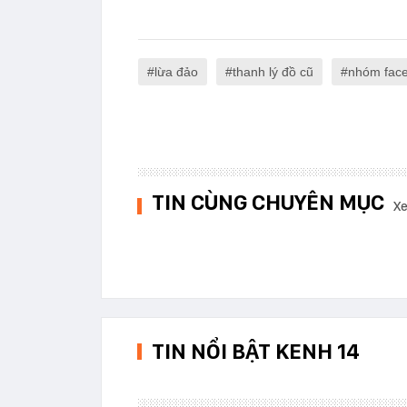
lừa đảo
thanh lý đồ cũ
nhóm fac
TIN CÙNG CHUYÊN MỤC
Xe
TIN NỔI BẬT KENH 14