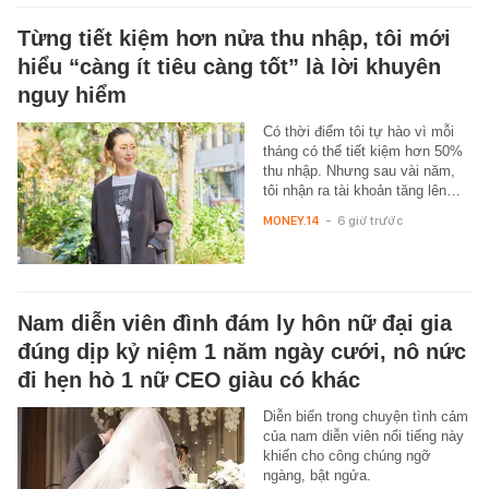
Từng tiết kiệm hơn nửa thu nhập, tôi mới
hiểu “càng ít tiêu càng tốt” là lời khuyên
nguy hiểm
Có thời điểm tôi tự hào vì mỗi
tháng có thể tiết kiệm hơn 50%
thu nhập. Nhưng sau vài năm,
tôi nhận ra tài khoản tăng lên…
MONEY.14
-
6 giờ trước
Nam diễn viên đình đám ly hôn nữ đại gia
đúng dịp kỷ niệm 1 năm ngày cưới, nô nức
đi hẹn hò 1 nữ CEO giàu có khác
Diễn biến trong chuyện tình cảm
của nam diễn viên nổi tiếng này
khiến cho công chúng ngỡ
ngàng, bật ngửa.