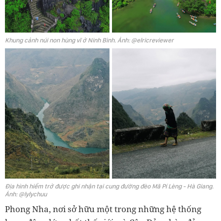
Khung cảnh núi non hùng vĩ ở Ninh Bình. Ảnh: @elricreviewer
Địa hình hiểm trở được ghi nhận tại cung đường đèo Mã Pí Lèng - Hà Giang.
Ảnh: @lylychuu
Phong Nha, nơi sở hữu một trong những hệ thống