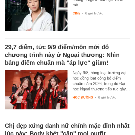
mò.
CINE
-
6 giờ trước
29,7 điểm, tức 9/9 điểm/môn mới đỗ
chương trình này ở Ngoại thương: Nhìn
bảng điểm chuẩn mà "áp lực" giùm!
Ngày 9/8, hàng loạt trường đại
học đồng loạt công bố điểm
chuẩn năm 2026, trong đó Đại
học Ngoại thương tiếp tục gây…
HỌC ĐƯỜNG
-
6 giờ trước
Chị đẹp xứng danh nữ chính mặc đỉnh nhất
lúc này: Body khét "cân" mọi outfit