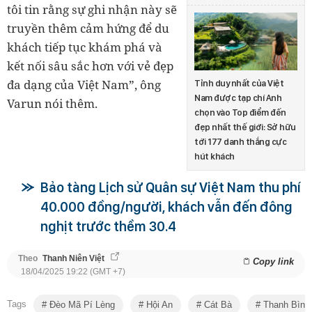
tôi tin rằng sự ghi nhận này sẽ
truyền thêm cảm hứng để du
khách tiếp tục khám phá và
kết nối sâu sắc hơn với vẻ đẹp
đa dạng của Việt Nam”, ông
Tỉnh duy nhất của Việt
Nam được tạp chí Anh
Varun nói thêm.
chọn vào Top điểm đến
đẹp nhất thế giới: Sở hữu
tới 177 danh thắng cực
hút khách
Bảo tàng Lịch sử Quân sự Việt Nam thu phí
40.000 đồng/người, khách vẫn đến đông
nghịt trước thềm 30.4
Theo
Thanh Niên Việt
Copy link
18/04/2025 19:22 (GMT +7)
Tags
Đèo Mã Pí Lèng
Hội An
Cát Bà
Thanh Bình