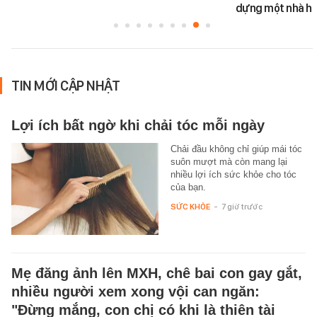
dựng một nhà há
TIN MỚI CẬP NHẬT
Lợi ích bất ngờ khi chải tóc mỗi ngày
Chải đầu không chỉ giúp mái tóc
suôn mượt mà còn mang lại
nhiều lợi ích sức khỏe cho tóc
của bạn.
SỨC KHỎE
-
7 giờ trước
Mẹ đăng ảnh lên MXH, chê bai con gay gắt,
nhiều người xem xong vội can ngăn:
"Đừng mắng, con chị có khi là thiên tài