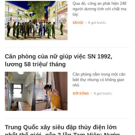
Qua đó, công an phát hiện 248
người dương tính với chất ma
túy.
XÃ HỘI
-
6 giờ trước
Căn phòng của nữ giúp việc SN 1992,
lương 58 triệu/ tháng
Căn phòng nằm trong một căn
biệt thự nhưng có không gian
nhỏ.
ĐỜI SỐNG
-
6 giờ trước
Trung Quốc xây siêu đập thủy điện lớn