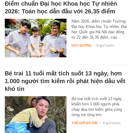
Điểm chuẩn Đại học Khoa học Tự nhiên
2026: Toán học dẫn đầu với 26,35 điểm
Năm 2026, điểm chuẩn Trường
Đại học Khoa học Tự nhiên, Đại
học Quốc gia Hà Nội dao động
từ 22 đến 26,35 điểm, cao…
HỌC ĐƯỜNG
-
6 giờ trước
Bé trai 11 tuổi mất tích suốt 13 ngày, hơn
1.000 người tìm kiếm rồi phát hiện dấu vết
khó tin
Bé trai mất tích suốt 13 ngày,
khiến hơn 1.000 người phải
chạy đua tìm kiếm giữa vùng
rừng núi rộng lớn.
THẾ GIỚI ĐÓ ĐÂY
-
6 giờ trước