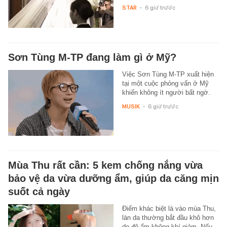
STAR
-
6 giờ trước
Sơn Tùng M-TP đang làm gì ở Mỹ?
Việc Sơn Tùng M-TP xuất hiện
tại một cuộc phỏng vấn ở Mỹ
khiến không ít người bất ngờ.
MUSIK
-
6 giờ trước
Mùa Thu rất cần: 5 kem chống nắng vừa
bảo vệ da vừa dưỡng ẩm, giúp da căng mịn
suốt cả ngày
Điểm khác biệt là vào mùa Thu,
làn da thường bắt đầu khô hơn
do độ ẩm không khí giảm. Nếu