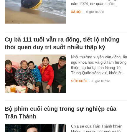
năm 2024, cơ quan chức…
XÃ HỘI
-
6 giờ trước
Cụ bà 111 tuổi vẫn ra đồng, tiết lộ những
thói quen duy trì suốt nhiều thập kỷ
Nhờ thường xuyên vận động, ăn
ngủ khoa học và giữ tâm hướng
thiện, cụ bà tại tỉnh Giang Tô,
Trung Quốc sống vui, khỏe ở…
SỨC KHỎE
-
6 giờ trước
Bộ phim cuối cùng trong sự nghiệp của
Trấn Thành
Chia sẻ của Trấn Thành khiến
không ít người bất ngờ và tò