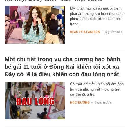
Mỹ nhân này khiến người xem
phải ấn tượng khi biến mọi cảnh
phim thành buổi trình diễn thời
trang.
BEAUTY & FASHION
-
6 giờ trước
Một chi tiết trong vụ cha dượng bạo hành
bé gái 11 tuổi ở Đồng Nai khiến tôi xót xa:
Đây có lẽ là điều khiến con đau lòng nhất
Có một chi tiết khiến tôi ám ảnh
hơn cả những vết thương trên
cơ thể đứa trẻ.
HỌC ĐƯỜNG
-
6 giờ trước