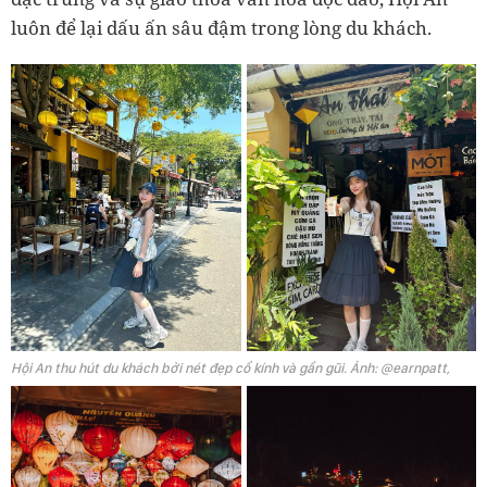
luôn để lại dấu ấn sâu đậm trong lòng du khách.
Hội An thu hút du khách bởi nét đẹp cổ kính và gần gũi. Ảnh: @earnpatt,