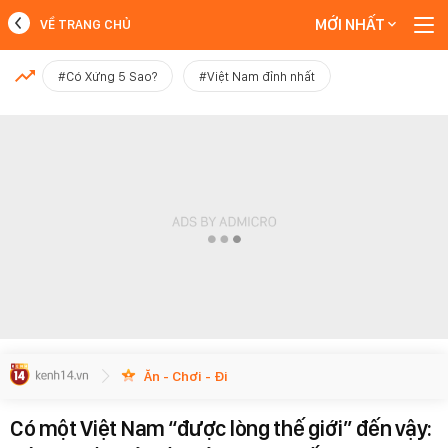
MỚI NHẤT
VỀ TRANG CHỦ
MỚI NHẤT
#Có Xứng 5 Sao?
#Việt Nam đỉnh nhất
Xem thêm
Ăn - Chơi - Đi
Có một Việt Nam “được lòng thế giới” đến vậy: