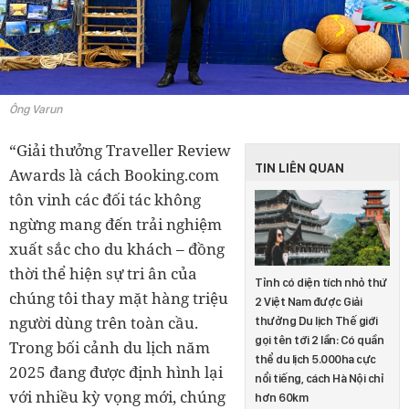
Ông Varun
“Giải thưởng Traveller Review
TIN LIÊN QUAN
Awards là cách Booking.com
tôn vinh các đối tác không
ngừng mang đến trải nghiệm
xuất sắc cho du khách – đồng
thời thể hiện sự tri ân của
Tỉnh có diện tích nhỏ thứ
chúng tôi thay mặt hàng triệu
2 Việt Nam được Giải
người dùng trên toàn cầu.
thưởng Du lịch Thế giới
gọi tên tới 2 lần: Có quần
Trong bối cảnh du lịch năm
thể du lịch 5.000ha cực
2025 đang được định hình lại
nổi tiếng, cách Hà Nội chỉ
với nhiều kỳ vọng mới, chúng
hơn 60km