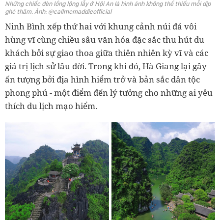
Những chiếc đèn lồng lộng lẫy ở Hội An là hình ảnh không thể thiếu mỗi dịp
ghé thăm. Ảnh: @callmemaddieofficial
Ninh Bình xếp thứ hai với khung cảnh núi đá vôi
hùng vĩ cùng chiều sâu văn hóa đặc sắc thu hút du
khách bởi sự giao thoa giữa thiên nhiên kỳ vĩ và các
giá trị lịch sử lâu đời. Trong khi đó, Hà Giang lại gây
ấn tượng bởi địa hình hiểm trở và bản sắc dân tộc
phong phú - một điểm đến lý tưởng cho những ai yêu
thích du lịch mạo hiểm.