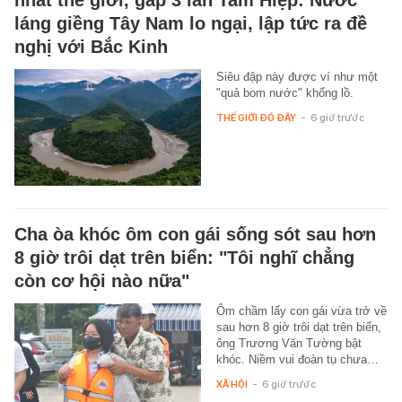
nhất thế giới, gấp 3 lần Tam Hiệp: Nước
láng giềng Tây Nam lo ngại, lập tức ra đề
nghị với Bắc Kinh
Siêu đập này được ví như một
"quả bom nước" khổng lồ.
THẾ GIỚI ĐÓ ĐÂY
-
6 giờ trước
Cha òa khóc ôm con gái sống sót sau hơn
8 giờ trôi dạt trên biển: "Tôi nghĩ chẳng
còn cơ hội nào nữa"
Ôm chầm lấy con gái vừa trở về
sau hơn 8 giờ trôi dạt trên biển,
ông Trương Văn Tường bật
khóc. Niềm vui đoàn tụ chưa…
XÃ HỘI
-
6 giờ trước