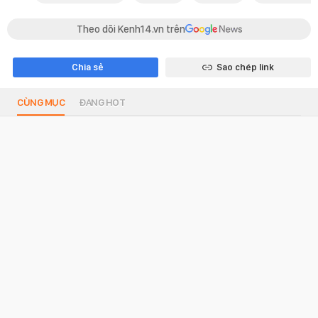
Theo dõi Kenh14.vn trên
Chia sẻ
Sao chép link
CÙNG MỤC
ĐANG HOT