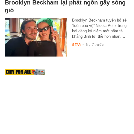
Brooklyn Beckham lại phát ngôn gây sóng
gió
Brooklyn Beckham tuyên bố sẽ
“luôn bảo vệ” Nicola Peltz trong
bài đăng kỷ niệm một năm tái
khẳng định lời thề hôn nhân.…
STAR
-
6 giờ trước
Hình ảnh mới nhất của rạch Đá Đỏ cạnh
Metro số 1 sau gần một năm thi công: Diện
mạo khác hẳn trước đây
Sau gần một năm cải tạo, rạch
Đá Đỏ cạnh Metro số 1 không
còn ô nhiễm, tăng thoát nước,
chỉnh trang đô thị, sẽ hoàn
thành…