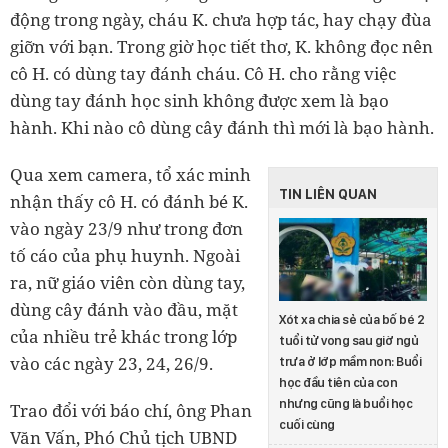
động trong ngày, cháu K. chưa hợp tác, hay chạy đùa
giỡn với bạn. Trong giờ học tiết thơ, K. không đọc nên
cô H. có dùng tay đánh cháu. Cô H. cho rằng việc
dùng tay đánh học sinh không được xem là bạo
hành. Khi nào cô dùng cây đánh thì mới là bạo hành.
Qua xem camera, tổ xác minh
TIN LIÊN QUAN
nhận thấy cô H. có đánh bé K.
vào ngày 23/9 như trong đơn
tố cáo của phụ huynh. Ngoài
ra, nữ giáo viên còn dùng tay,
dùng cây đánh vào đầu, mặt
Xót xa chia sẻ của bố bé 2
của nhiều trẻ khác trong lớp
tuổi tử vong sau giờ ngủ
vào các ngày 23, 24, 26/9.
trưa ở lớp mầm non: Buổi
học đầu tiên của con
nhưng cũng là buổi học
Trao đổi với báo chí, ông Phan
cuối cùng
Văn Vấn, Phó Chủ tịch UBND