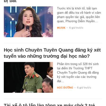
bị bắt
Trước khi bị khởi tố, bắt tạm
giam để điều tra về hành vi xâm
phạm quyền tác giả, quyền liên
quan, Phương Diễm Huyền…
MUSIK
-
6 giờ trước
Học sinh Chuyên Tuyên Quang đăng ký xét
tuyển vào những trường đại học nào?
Phần lớn trong số 328 thí sinh
tại điểm thi Trường THPT
Chuyên Tuyên Quang đã đăng
ký xét tuyển vào các trường
đại…
HỌC ĐƯỜNG
-
6 giờ trước
Tài xế ô tô lấn làn tông xe máy chở 2 trẻ