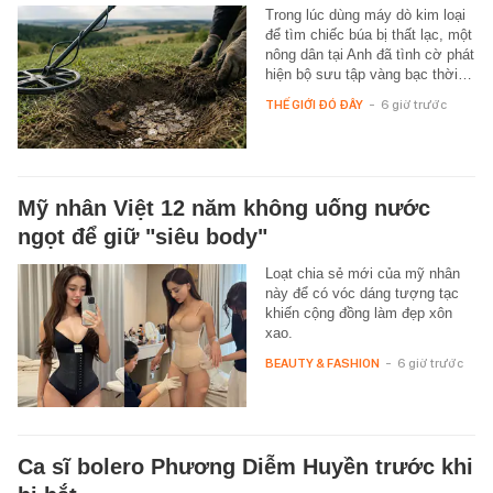
Trong lúc dùng máy dò kim loại
để tìm chiếc búa bị thất lạc, một
nông dân tại Anh đã tình cờ phát
hiện bộ sưu tập vàng bạc thời…
THẾ GIỚI ĐÓ ĐÂY
-
6 giờ trước
Mỹ nhân Việt 12 năm không uống nước
ngọt để giữ "siêu body"
Loạt chia sẻ mới của mỹ nhân
này để có vóc dáng tượng tạc
khiến cộng đồng làm đẹp xôn
xao.
BEAUTY & FASHION
-
6 giờ trước
Ca sĩ bolero Phương Diễm Huyền trước khi