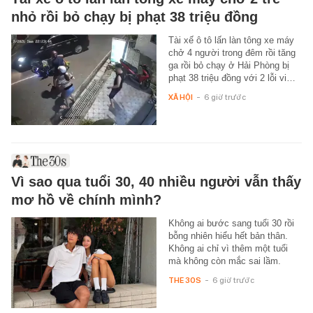
nhỏ rồi bỏ chạy bị phạt 38 triệu đồng
Tài xế ô tô lấn làn tông xe máy
chở 4 người trong đêm rồi tăng
ga rồi bỏ chạy ở Hải Phòng bị
phạt 38 triệu đồng với 2 lỗi vi…
XÃ HỘI
-
6 giờ trước
Vì sao qua tuổi 30, 40 nhiều người vẫn thấy
mơ hồ về chính mình?
Không ai bước sang tuổi 30 rồi
bỗng nhiên hiểu hết bản thân.
Không ai chỉ vì thêm một tuổi
mà không còn mắc sai lầm.
THE 30S
-
6 giờ trước