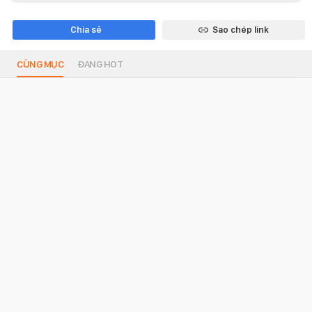
Chia sẻ
Sao chép link
CÙNG MỤC
ĐANG HOT