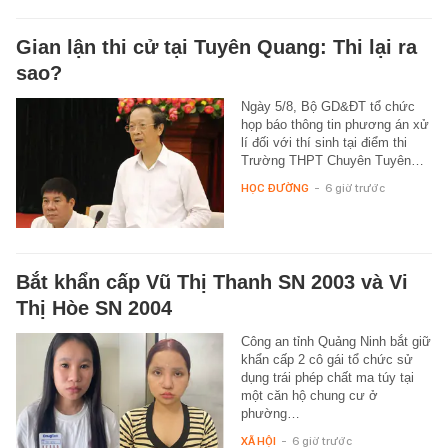
Gian lận thi cử tại Tuyên Quang: Thi lại ra
sao?
Ngày 5/8, Bộ GD&ĐT tổ chức
họp báo thông tin phương án xử
lí đối với thí sinh tại điểm thi
Trường THPT Chuyên Tuyên…
HỌC ĐƯỜNG
-
6 giờ trước
Bắt khẩn cấp Vũ Thị Thanh SN 2003 và Vi
Thị Hòe SN 2004
Công an tỉnh Quảng Ninh bắt giữ
khẩn cấp 2 cô gái tổ chức sử
dụng trái phép chất ma túy tại
một căn hộ chung cư ở
phường…
XÃ HỘI
-
6 giờ trước