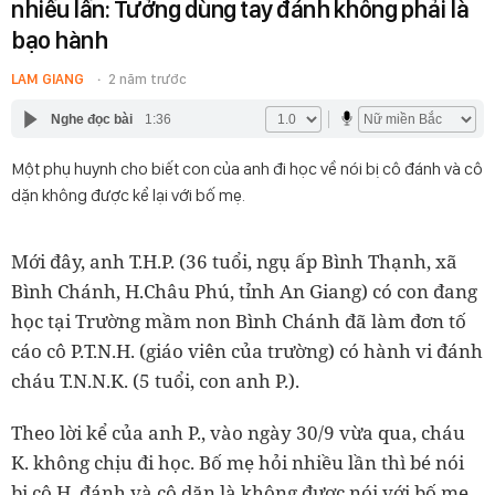
nhiều lần: Tưởng dùng tay đánh không phải là
bạo hành
LAM GIANG
2 năm trước
Nghe đọc bài
1:36
Một phụ huynh cho biết con của anh đi học về nói bị cô đánh và cô
dặn không được kể lại với bố mẹ.
Mới đây, anh T.H.P. (36 tuổi, ngụ ấp Bình Thạnh, xã
Bình Chánh, H.Châu Phú, tỉnh An Giang) có con đang
học tại Trường mầm non Bình Chánh đã làm đơn tố
cáo cô P.T.N.H. (giáo viên của trường) có hành vi đánh
cháu T.N.N.K. (5 tuổi, con anh P.).
Theo lời kể của anh P., vào ngày 30/9 vừa qua, cháu
K. không chịu đi học. Bố mẹ hỏi nhiều lần thì bé nói
bị cô H. đánh và cô dặn là không được nói với bố mẹ.