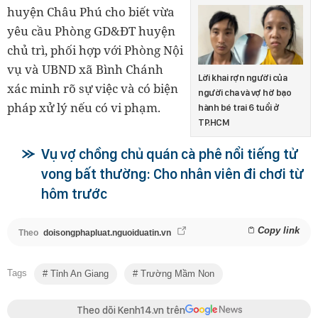
huyện Châu Phú cho biết vừa
yêu cầu Phòng GD&ĐT huyện
chủ trì, phối hợp với Phòng Nội
vụ và UBND xã Bình Chánh
Lời khai rợn người của
xác minh rõ sự việc và có biện
người cha và vợ hờ bạo
pháp xử lý nếu có vi phạm.
hành bé trai 6 tuổi ở
TP.HCM
Vụ vợ chồng chủ quán cà phê nổi tiếng tử
vong bất thường: Cho nhân viên đi chơi từ
hôm trước
Copy link
Theo
doisongphapluat.nguoiduatin.vn
Tags
Tỉnh An Giang
Trường Mầm Non
Theo dõi Kenh14.vn trên