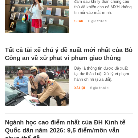
đám sau khi ly thân chồng cầu
thủ đã khiến cho cả MXH không
tin nổi vào mắt mình.
STAR
-
6 giờ trước
Tất cả tài xế chú ý đề xuất mới nhất của Bộ
Công an về xử phạt vi phạm giao thông
Đây là thông tin được đề xuất
tại dự thảo Luật Xử lý vi phạm
hành chính (sửa đổi).
XÃ HỘI
-
6 giờ trước
Ngành học cao điểm nhất của ĐH Kinh tế
Quốc dân năm 2026: 9,5 điểm/môn vẫn