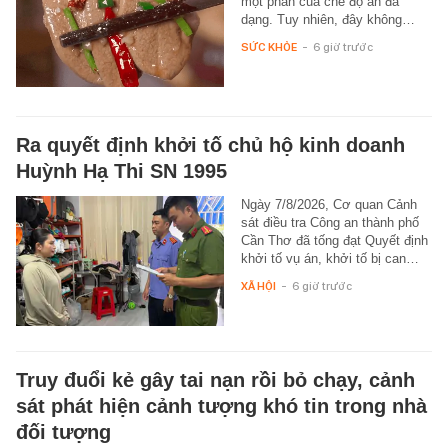
một phần của chế độ ăn đa
dạng. Tuy nhiên, đây không…
SỨC KHỎE
-
6 giờ trước
Ra quyết định khởi tố chủ hộ kinh doanh
Huỳnh Hạ Thi SN 1995
Ngày 7/8/2026, Cơ quan Cảnh
sát điều tra Công an thành phố
Cần Thơ đã tống đạt Quyết định
khởi tố vụ án, khởi tố bị can…
XÃ HỘI
-
6 giờ trước
Truy đuổi kẻ gây tai nạn rồi bỏ chạy, cảnh
sát phát hiện cảnh tượng khó tin trong nhà
đối tượng