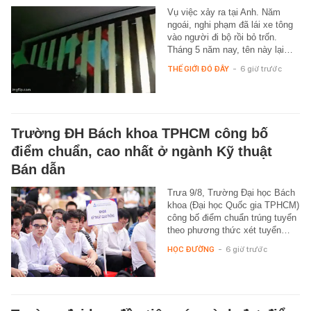
Vụ việc xảy ra tại Anh. Năm
ngoái, nghi phạm đã lái xe tông
vào người đi bộ rồi bỏ trốn.
Tháng 5 năm nay, tên này lại…
THẾ GIỚI ĐÓ ĐÂY
-
6 giờ trước
Trường ĐH Bách khoa TPHCM công bố
điểm chuẩn, cao nhất ở ngành Kỹ thuật
Bán dẫn
Trưa 9/8, Trường Đại học Bách
khoa (Đại học Quốc gia TPHCM)
công bố điểm chuẩn trúng tuyển
theo phương thức xét tuyển…
HỌC ĐƯỜNG
-
6 giờ trước