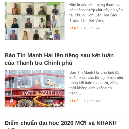
Đây là các đối tượng tham gia
dàn cảnh cướp giật dây chuyền
tại Khu du lịch Liên Hoa Bảo
Tháp, Tân Huê Viên.
XÃ HỘI
-
5 giờ trước
Bảo Tín Mạnh Hải lên tiếng sau kết luận
của Thanh tra Chính phủ
Bảo Tín Mạnh Hải cho biết đã
khắc phục các tồn tại được nêu
trong kết luận thanh tra, đồng
thời khẳng định không có
hành…
XÃ HỘI
-
5 giờ trước
Điểm chuẩn đại học 2026 MỚI và NHANH