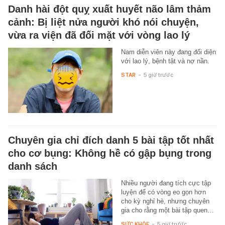
Danh hài đột quỵ xuất huyết não lâm thảm
cảnh: Bị liệt nửa người khó nói chuyện,
vừa ra viện đã đối mặt với vòng lao lý
Nam diễn viên này đang đối diện
với lao lý, bệnh tật và nợ nần.
STAR
-
5 giờ trước
Chuyên gia chỉ đích danh 5 bài tập tốt nhất
cho cơ bụng: Không hề có gập bụng trong
danh sách
Nhiều người đang tích cực tập
luyện để có vòng eo gọn hơn
cho kỳ nghỉ hè, nhưng chuyên
gia cho rằng một bài tập quen…
SỨC KHỎE
-
5 giờ trước