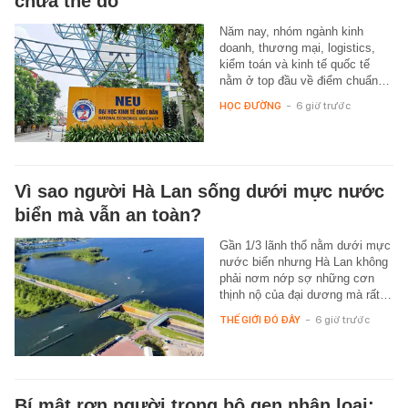
chưa thể đỗ
Năm nay, nhóm ngành kinh
doanh, thương mại, logistics,
kiểm toán và kinh tế quốc tế
nằm ở top đầu về điểm chuẩn…
HỌC ĐƯỜNG
-
6 giờ trước
Vì sao người Hà Lan sống dưới mực nước
biển mà vẫn an toàn?
Gần 1/3 lãnh thổ nằm dưới mực
nước biển nhưng Hà Lan không
phải nơm nớp sợ những cơn
thịnh nộ của đại dương mà rất…
THẾ GIỚI ĐÓ ĐÂY
-
6 giờ trước
Bí mật rợn người trong bộ gen nhân loại: