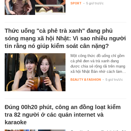
SPORT
-
5 giờ trước
Thức uống "cà phê trà xanh" đang phủ
sóng mạng xã hội Nhật: Vì sao nhiều người
tin rằng nó giúp kiểm soát cân nặng?
Một công thức đồ uống chỉ gồm
cà phê đen và trà xanh đang
được chia sẻ rộng rãi trên mạng
xã hội Nhật Bản nhờ cách làm…
BEAUTY & FASHION
-
5 giờ trước
Đúng 00h20 phút, công an đồng loạt kiểm
tra 82 người ở các quán internet và
karaoke