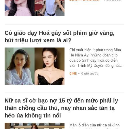
Cô giáo dạy Hoá gây sốt phim giờ vàng,
hút triệu lượt xem là ai?
Chỉ xuất hiện ít phút trong Mùa
Hè Năm Ấy, những đoạn clip
của cô Sinh dạy Hoá do diễn
viên Trình Mỹ Duyên đóng hút…
CINE
-
6 giờ trước
Nữ ca sĩ cờ bạc nợ 15 tỷ đến mức phải ly
thân chồng cầu thủ, nay nhan sắc tàn tạ
héo úa không tin nổi
Màn lộ diện của nữ ca sĩ đình