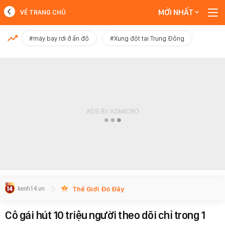
MỚI NHẤT
VỀ TRANG CHỦ
MỚI NHẤT
#máy bay rơi ở ấn độ
#Xung đột tại Trung Đông
Xem thêm
Thế Giới Đó Đây
Cô gái hút 10 triệu người theo dõi chỉ trong 1