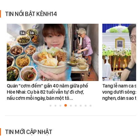
TIN NỔI BẬT KÊNH14
Quán “cơm đếm” gần 40 năm giữa phố
Tang lễ nam ca s
Hòe Nhai: Cụ bà 82 tuổi vẫn tự đi chợ,
vong dưới sông: 
nấu cơm mỗi ngày, bán một tô…
nghẹn, dàn sao t
TIN MỚI CẬP NHẬT