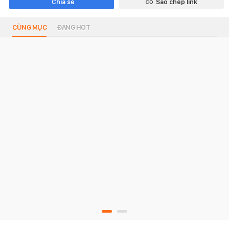
Chia sẻ
Sao chép link
CÙNG MỤC
ĐANG HOT