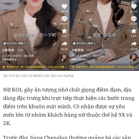
Sự trở lại của cô khiến các fan vui mừng
Nữ KOL gây ấn tượng nhờ chất giọng điềm đạm, dịu
dàng đặc trưng khi trực tiếp thực hiện các bước trang
điểm trên khuôn mặt mình. Cô nhận được sự yêu
mến lớn từ nhóm khách hàng nữ thuộc thế hệ 9X và
2K.
Trước đây, Jiang Chenglan thường quảng bá các sản