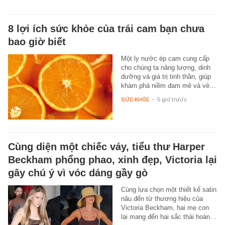
8 lợi ích sức khỏe của trái cam bạn chưa
bao giờ biết
Một ly nước ép cam cung cấp
cho chúng ta năng lượng, dinh
dưỡng và giá trị tinh thần, giúp
khám phá niềm đam mê và vẻ…
SỨC KHỎE
-
5 giờ trước
Cùng diện một chiếc váy, tiểu thư Harper
Beckham phổng phao, xinh đẹp, Victoria lại
gây chú ý vì vóc dáng gầy gò
Cùng lựa chọn một thiết kế satin
nâu đến từ thương hiệu của
Victoria Beckham, hai mẹ con
lại mang đến hai sắc thái hoàn…