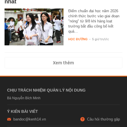
nhất
Điểm chuẩn đại học năm 2026
chính thức bước vào giai đoạn
"nóng" từ 9/8 khi hàng loạt
trường bắt đầu công bố kết
quả…
HỌC ĐƯỜNG
-
5 giờ trước
Xem thêm
CHỊU TRÁCH NHIỆM QUẢN LÝ NỘI DUNG
Bà Nguyễn Bích Minh
Ý KIẾN BÀI VIẾT
bandoc@kenh14.vn
Câu hỏi thường gặp