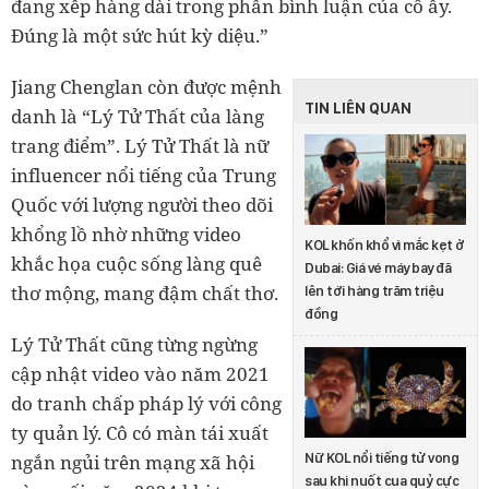
đang xếp hàng dài trong phần bình luận của cô ấy.
Đúng là một sức hút kỳ diệu.”
Jiang Chenglan còn được mệnh
TIN LIÊN QUAN
danh là “Lý Tử Thất của làng
trang điểm”. Lý Tử Thất là nữ
influencer nổi tiếng của Trung
Quốc với lượng người theo dõi
khổng lồ nhờ những video
KOL khốn khổ vì mắc kẹt ở
khắc họa cuộc sống làng quê
Dubai: Giá vé máy bay đã
thơ mộng, mang đậm chất thơ.
lên tới hàng trăm triệu
đồng
Lý Tử Thất cũng từng ngừng
cập nhật video vào năm 2021
do tranh chấp pháp lý với công
ty quản lý. Cô có màn tái xuất
ngắn ngủi trên mạng xã hội
Nữ KOL nổi tiếng tử vong
sau khi nuốt cua quỷ cực