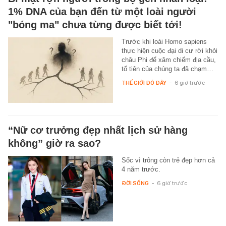
1% DNA của bạn đến từ một loài người
"bóng ma" chưa từng được biết tới!
Trước khi loài Homo sapiens
thực hiện cuộc đại di cư rời khỏi
châu Phi để xâm chiếm địa cầu,
tổ tiên của chúng ta đã chạm…
THẾ GIỚI ĐÓ ĐÂY
-
6 giờ trước
“Nữ cơ trưởng đẹp nhất lịch sử hàng
không” giờ ra sao?
Sốc vì trông còn trẻ đẹp hơn cả
4 năm trước.
ĐỜI SỐNG
-
6 giờ trước