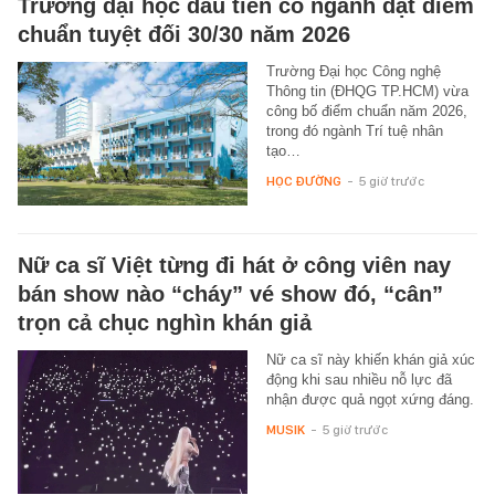
Trường đại học đầu tiên có ngành đạt điểm
chuẩn tuyệt đối 30/30 năm 2026
Trường Đại học Công nghệ
Thông tin (ĐHQG TP.HCM) vừa
công bố điểm chuẩn năm 2026,
trong đó ngành Trí tuệ nhân
tạo…
HỌC ĐƯỜNG
-
5 giờ trước
Nữ ca sĩ Việt từng đi hát ở công viên nay
bán show nào “cháy” vé show đó, “cân”
trọn cả chục nghìn khán giả
Nữ ca sĩ này khiến khán giả xúc
động khi sau nhiều nỗ lực đã
nhận được quả ngọt xứng đáng.
MUSIK
-
5 giờ trước