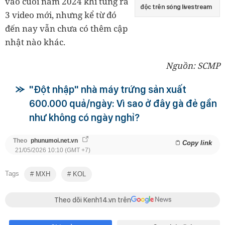
vào cuối năm 2024 khi tung ra
độc trên sóng livestream
3 video mới, nhưng kể từ đó
đến nay vẫn chưa có thêm cập
nhật nào khác.
Nguồn: SCMP
"Đột nhập" nhà máy trứng sản xuất
600.000 quả/ngày: Vì sao ở đây gà đẻ gần
như không có ngày nghỉ?
Theo
phunumoi.net.vn
Copy link
21/05/2026 10:10 (GMT +7)
Tags
MXH
KOL
Theo dõi Kenh14.vn trên