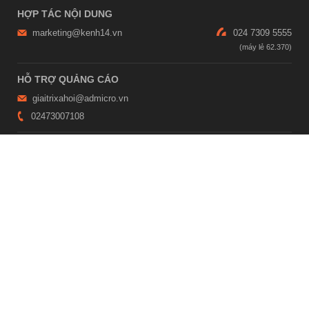
HỢP TÁC NỘI DUNG
marketing@kenh14.vn
024 7309 5555
HỖ TRỢ QUẢNG CÁO
giaitrixahoi@admicro.vn
02473007108
TRỤ SỞ HÀ NỘI
Tầng 21, Tòa nhà Center Building, Hapulico Complex, Số 01, phố
Nguyễn Huy Tưởng, phường Thanh Xuân, thành phố Hà Nội
TRỤ SỞ TP.HỒ CHÍ MINH
Tầng 4, Tòa nhà 123, số 127 Võ Văn Tần, Phường Xuân Hòa, TPHCM
Giấy phép thiết lập trang thông tin điện tử tổng hợp trên mạng số
2215/GP-TTĐT do Sở Thông tin và Truyền thông Hà Nội cấp ngày 10
tháng 4 năm 2019