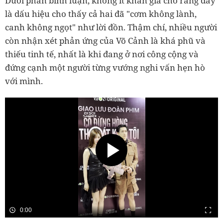
Dưới phần bình luận, không ít khán giả cho rằng đây
là dấu hiệu cho thấy cả hai đã "cơm không lành,
canh không ngọt" như lời đồn. Thậm chí, nhiều người
còn nhận xét phản ứng của Võ Cảnh là khá phũ và
thiếu tinh tế, nhất là khi đang ở nơi công cộng và
đứng cạnh một người từng vướng nghi vấn hẹn hò
với mình.
0:00