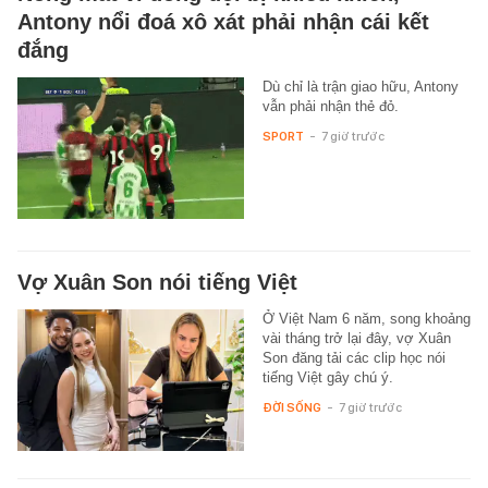
Antony nổi đoá xô xát phải nhận cái kết
đắng
Dù chỉ là trận giao hữu, Antony
vẫn phải nhận thẻ đỏ.
SPORT
-
7 giờ trước
Vợ Xuân Son nói tiếng Việt
Ở Việt Nam 6 năm, song khoảng
vài tháng trở lại đây, vợ Xuân
Son đăng tải các clip học nói
tiếng Việt gây chú ý.
ĐỜI SỐNG
-
7 giờ trước