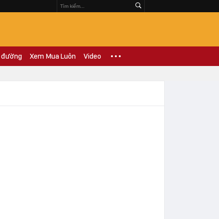
 đường
Xem Mua Luôn
Video