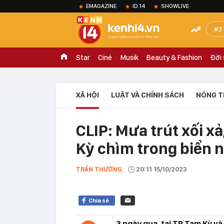
EMAGAZINE
ID.14
SHOWLIVE
3
Star
Ciné
Musik
Beauty & Fashion
Đời
XÃ HỘI
LUẬT VÀ CHÍNH SÁCH
NÓNG T
CLIP: Mưa trút xối x
Kỳ chìm trong biển 
TRẦN THƯỜNG,
20:11 15/10/2023
Chia sẻ
3 ngày qua, tại TP Tam Kỳ v