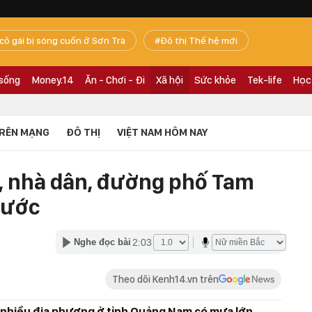
 cô gái bị sóng cuốn ở Sơn Trà
Đô thị Thế hệ mới
 sống
Money.14
Ăn - Chơi - Đi
Xã hội
Sức khỏe
Tek-life
Học
RÊN MẠNG
ĐÔ THỊ
VIỆT NAM HÔM NAY
ả, nhà dân, đường phố Tam
nước
2:03
Nghe đọc bài
Theo dõi Kenh14.vn trên
à nhiều địa phương ở tỉnh Quảng Nam có mưa lớn