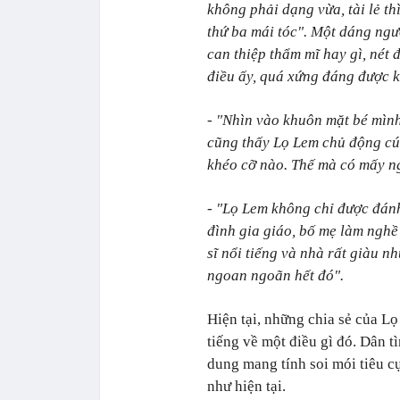
không phải dạng vừa, tài lẻ th
thứ ba mái tóc". Một dáng ngư
can thiệp thẩm mĩ hay gì, nét đ
điều ấy, quá xứng đáng được k
- "Nhìn vào khuôn mặt bé mình
cũng thấy Lọ Lem chủ động cúi
khéo cỡ nào. Thế mà có mấy ngư
- "Lọ Lem không chỉ được đánh
đình gia giáo, bố mẹ làm nghề 
sĩ nổi tiếng và nhà rất giàu 
ngoan ngoãn hết đó".
Hiện tại, những chia sẻ của L
tiếng về một điều gì đó. Dân 
dung mang tính soi mói tiêu 
như hiện tại.