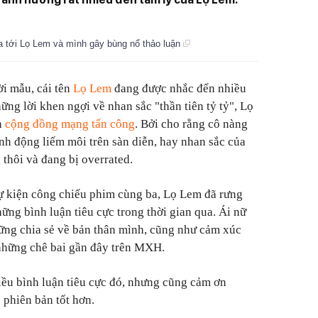
a tới Lọ Lem và mình gây bùng nổ thảo luận
ời mẫu, cái tên
Lọ Lem
đang được nhắc đến nhiều
ng lời khen ngợi về nhan sắc "thần tiên tỷ tỷ", Lọ
n
cộng đồng mạng tấn công
. Bởi cho rằng cô nàng
nh động liếm môi trên sàn diễn, hay nhan sắc của
thôi và đang bị overrated.
sự kiện công chiếu phim cùng ba, Lọ Lem đã rưng
ững bình luận tiêu cực trong thời gian qua. Ái nữ
ững chia sẻ về bản thân mình, cũng như cảm xúc
 những chê bai gần đây trên MXH.
hiều bình luận tiêu cực đó, nhưng cũng cảm ơn
 phiên bản tốt hơn.