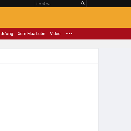
 đường
Xem Mua Luôn
Video