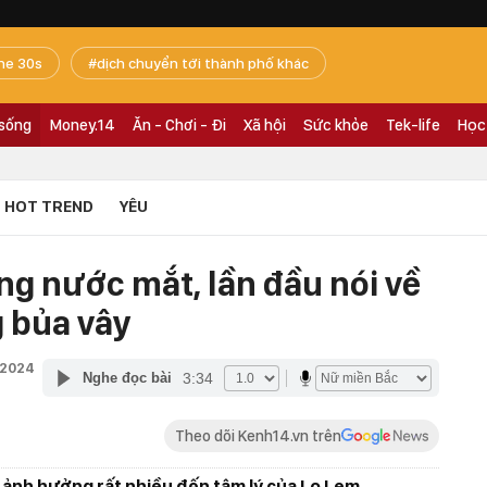
he 30s
dịch chuyển tới thành phố khác
 sống
Money.14
Ăn - Chơi - Đi
Xã hội
Sức khỏe
Tek-life
Học
HOT TREND
YÊU
ng nước mắt, lần đầu nói về
 bủa vây
/2024
3:34
Nghe đọc bài
Theo dõi Kenh14.vn trên
 ảnh hưởng rất nhiều đến tâm lý của Lọ Lem.