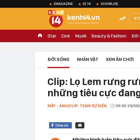
EMAGAZINE
ID.14
SHOWLIVE
T
Star
Ciné
Musik
Beauty & Fashion
Đời
ĐỜI SỐNG
NHÂN VẬT
XEM ĂN CHƠI
Clip: Lọ Lem rưng rư
những tiêu cực đang
MÂY - ẢNH/CLIP: TEAM SỰ KIỆN,
06:05 29/08
Chia sẻ
Những bình luận tiêu cực đã