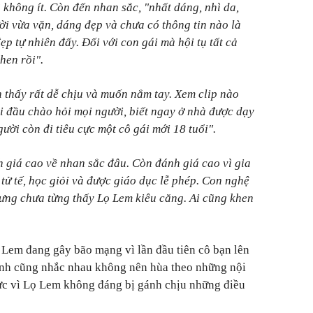
ì không ít. Còn đến nhan sắc, "nhất dáng, nhì da,
ời vừa vặn, dáng đẹp và chưa có thông tin nào là
ẹp tự nhiên đấy. Đối với con gái mà hội tụ tất cả
hen rồi".
 thấy rất dễ chịu và muốn nắm tay. Xem clip nào
 đầu chào hỏi mọi người, biết ngay ở nhà được dạy
ời còn đi tiêu cực một cô gái mới 18 tuổi".
 giá cao về nhan sắc đâu. Còn đánh giá cao vì gia
tử tế, học giỏi và được giáo dục lễ phép. Con nghệ
nhưng chưa từng thấy Lọ Lem kiêu căng. Ai cũng khen
ọ Lem đang gây bão mạng vì lần đầu tiên cô bạn lên
tình cũng nhắc nhau không nên hùa theo những nội
cực vì Lọ Lem không đáng bị gánh chịu những điều