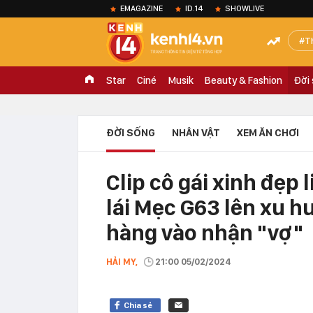
EMAGAZINE
ID.14
SHOWLIVE
T
Star
Ciné
Musik
Beauty & Fashion
Đời
ĐỜI SỐNG
NHÂN VẬT
XEM ĂN CHƠI
Clip cô gái xinh đẹp 
lái Mẹc G63 lên xu h
hàng vào nhận "vợ"
HẢI MY,
21:00 05/02/2024
Chia sẻ