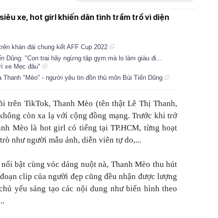
iêu xe, hot girl khiến dân tình trầm trồ vì diện
 trên khán đài chung kết AFF Cup 2022
n Dũng: "Con trai hãy ngừng tập gym mà lo làm giàu đi...
 vì xe Mẹc đâu"
 của Thanh "Mèo" - người yêu tin đồn thủ môn Bùi Tiến Dũng
õi trên TikTok, Thanh Mèo (tên thật Lê Thị Thanh,
không còn xa lạ với cộng đồng mạng. Trước khi trở
nh Mèo là hot girl có tiếng tại TP.HCM, từng hoạt
trò như người mẫu ảnh, diễn viên tự do,...
 nổi bật cùng vóc dáng nuột nà, Thanh Mèo thu hút
đoạn clip của người đẹp cũng đều nhận được lượng
chủ yếu sáng tạo các nội dung như biến hình theo
..