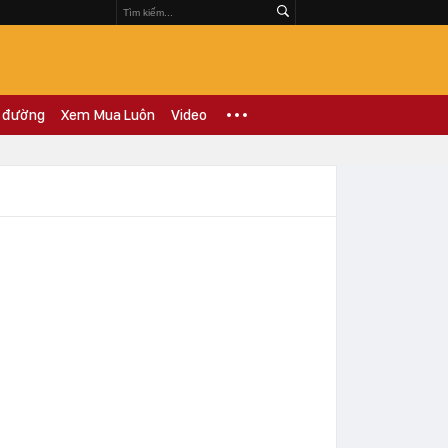
 đường
Xem Mua Luôn
Video