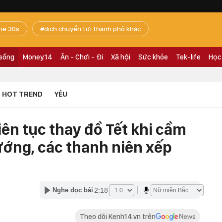
he 30s
dịch chuyển tới thành phố khác
 sống
Money.14
Ăn - Chơi - Đi
Xã hội
Sức khỏe
Tek-life
Học
HOT TREND
YÊU
liên tục thay đồ Tết khi cầm
ướng, các thanh niên xếp
2:18
Nghe đọc bài
Theo dõi Kenh14.vn trên