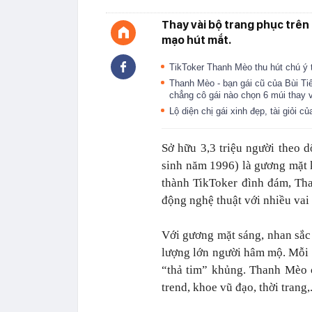
Thay vài bộ trang phục trên s
mạo hút mắt.
TikToker Thanh Mèo thu hút chú ý
Thanh Mèo - bạn gái cũ của Bùi Tiế
chẳng cô gái nào chọn 6 múi thay
Lộ diện chị gái xinh đẹp, tài giỏi
Sở hữu 3,3 triệu người theo d
sinh năm 1996) là gương mặt 
thành TikToker đình đám, Tha
động nghệ thuật với nhiều vai 
Với gương mặt sáng, nhan sắc
lượng lớn người hâm mộ. Mỗi 
“thả tim” khủng. Thanh Mèo 
trend, khoe vũ đạo, thời trang,.