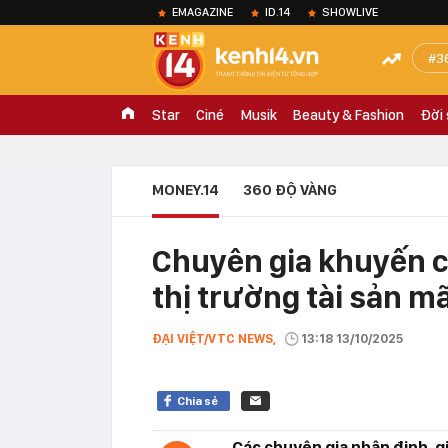
EMAGAZINE
ID.14
SHOWLIVE
3
Star
Ciné
Musik
Beauty & Fashion
Đời
MONEY.14
360 ĐỘ VÀNG
Chuyên gia khuyến c
thị trường tài sản m
ĐẠI VIỆT/VTC NEWS,
13:18 13/10/2025
Chia sẻ
Các chuyên gia nhận định, g