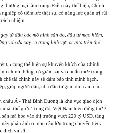
 thương mại tầm trung. Điều này thể hiện, Chính
hiệp có tiềm lực thật sự, có năng lực quản trị rủi
trách nhiệm.
y từ đầu các mô hình sàn ảo, đầu tư mạo hiểm,
ờng vốn đã xảy ra trong lĩnh vực crypto trên thế
t 05 cũng thể hiện sự khuyến khích của Chính
chính chính thống, có giám sát và chuẩn mực trong
nh chế tài chính này sẽ đảm bảo tính minh bạch,
ệp, giúp người dân, nhà đầu tư giao dịch an toàn.
y, châu Á - Thái Bình Dương là khu vực giao dịch
hanh nhất thế giới. Trong đó, Việt Nam hiện đứng thứ 3
i sản mã hóa vào thị trường vượt 220 tỷ USD, tăng
 này phản ánh rõ nhu cầu lớn trong chuyển tiền,
c dịch vụ số.