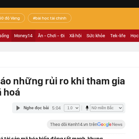
60 độ Vàng
bài học tài chính
 sống
Money.14
Ăn - Chơi - Đi
Xã hội
Sức khỏe
Tek-life
Học
áo những rủi ro khi tham gia
ã hoá
5:04
Nghe đọc bài
Theo dõi Kenh14.vn trên
iá tài sản mã hóa biến động rất mạnh, khung