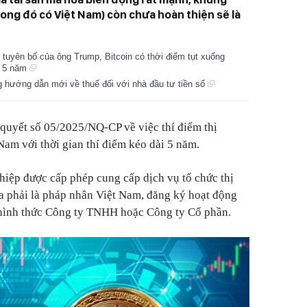
trong đó có Việt Nam) còn chưa hoàn thiện sẽ là
 tuyên bố của ông Trump, Bitcoin có thời điểm tụt xuống
t 5 năm
g hướng dẫn mới về thuế đối với nhà đầu tư tiền số
quyết số 05/2025/NQ-CP về việc thí điểm thị
 Nam với thời gian thí điểm kéo dài 5 năm.
iệp được cấp phép cung cấp dịch vụ tổ chức thị
óa phải là pháp nhân Việt Nam, đăng ký hoạt động
hình thức Công ty TNHH hoặc Công ty Cổ phần.