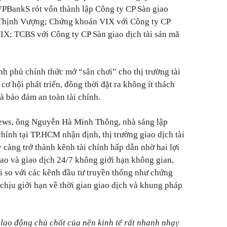
 VPBankS rót vốn thành lập Công ty CP Sàn giao
am Thịnh Vượng; Chứng khoán VIX với Công ty CP
 VIX; TCBS với Công ty CP Sàn giao dịch tài sản mã
nh phủ chính thức mở “sân chơi” cho thị trường tài
ơ hội phát triển, đồng thời đặt ra không ít thách
à bảo đảm an toàn tài chính.
 News, ông Nguyễn Hà Minh Thông, nhà sáng lập
hính tại TP.HCM nhận định, thị trường giao dịch tài
 càng trở thành kênh tài chính hấp dẫn nhờ hai lợi
cao và giao dịch 24/7 không giới hạn không gian,
ội so với các kênh đầu tư truyền thống như chứng
chịu giới hạn về thời gian giao dịch và khung pháp
g lao động chủ chốt của nền kinh tế rất nhanh nhạy