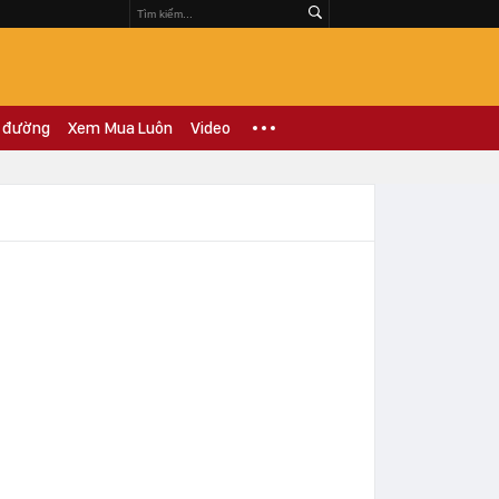
 đường
Xem Mua Luôn
Video