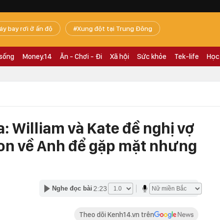
áy bay rơi ở ấn độ
Xung đột tại Trung Đông
 sống
Money.14
Ăn - Chơi - Đi
Xã hội
Sức khỏe
Tek-life
Học
: William và Kate đề nghị vợ
on về Anh để gặp mặt nhưng
2:23
Nghe đọc bài
Theo dõi Kenh14.vn trên