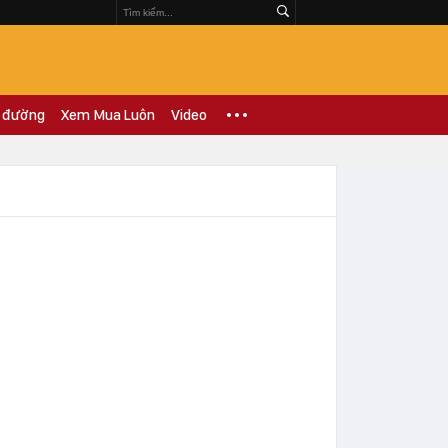
 đường
Xem Mua Luôn
Video