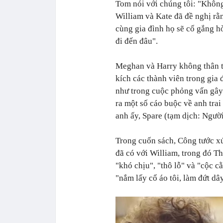
Tom nói với chúng tôi: "Khôn
William và Kate đã đề nghị rằ
cùng gia đình họ sẽ cố gắng h
đi đến đâu".
Meghan và Harry không thân th
kích các thành viên trong gia đ
như trong cuộc phỏng vấn gây
ra một số cáo buộc về anh trai
anh ấy, Spare (tạm dịch: Người
Trong cuốn sách, Công tước xứ
đã có với William, trong đó T
"khó chịu", "thô lỗ" và "cộc c
"nắm lấy cổ áo tôi, làm đứt dâ