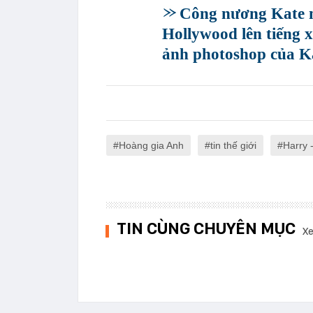
Công nương Kate m
Hollywood lên tiếng x
ảnh photoshop của K
Hoàng gia Anh
tin thế giới
Harry 
TIN CÙNG CHUYÊN MỤC
Xe