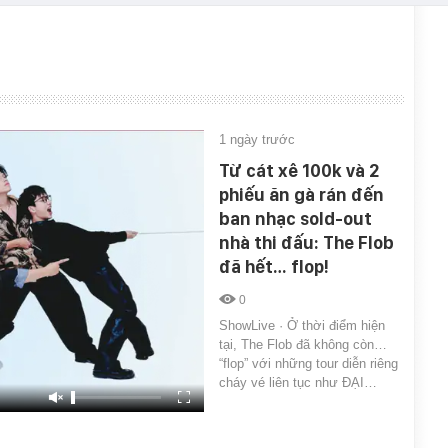
1 ngày trước
Từ cát xê 100k và 2
phiếu ăn gà rán đến
ban nhạc sold-out
nhà thi đấu: The Flob
đã hết… flop!
0
ShowLive · Ở thời điểm hiện
tại, The Flob đã không còn…
“flop” với những tour diễn riêng
cháy vé liên tục như ĐẠI…