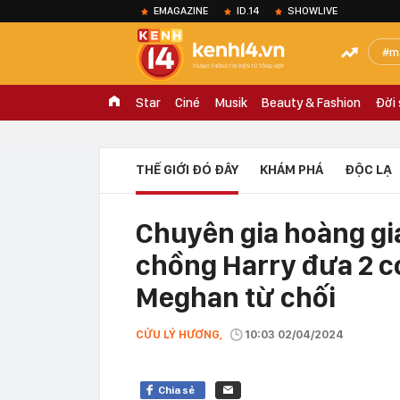
EMAGAZINE
ID.14
SHOWLIVE
m
Star
Ciné
Musik
Beauty & Fashion
Đời
THẾ GIỚI ĐÓ ĐÂY
KHÁM PHÁ
ĐỘC LẠ
Chuyên gia hoàng gia
chồng Harry đưa 2 c
Meghan từ chối
CỬU LÝ HƯƠNG,
10:03 02/04/2024
Chia sẻ