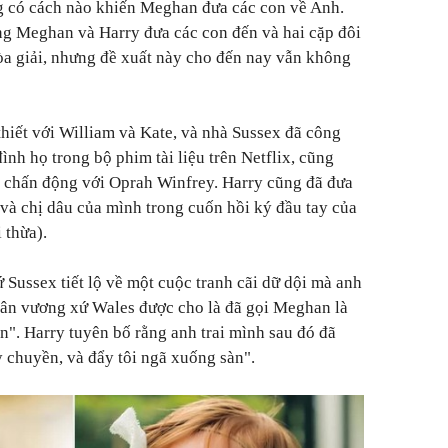
g có cách nào khiến Meghan đưa các con về Anh.
ng Meghan và Harry đưa các con đến và hai cặp đôi
òa giải, nhưng đề xuất này cho đến nay vẫn không
iết với William và Kate, và nhà Sussex đã công
ình họ trong bộ phim tài liệu trên Netflix, cũng
 chấn động với Oprah Winfrey. Harry cũng đã đưa
 và chị dâu của mình trong cuốn hồi ký đầu tay của
 thừa).
 Sussex tiết lộ về một cuộc tranh cãi dữ dội mà anh
hân vương xứ Wales được cho là đã gọi Meghan là
ằn". Harry tuyên bố rằng anh trai mình sau đó đã
y chuyền, và đẩy tôi ngã xuống sàn".