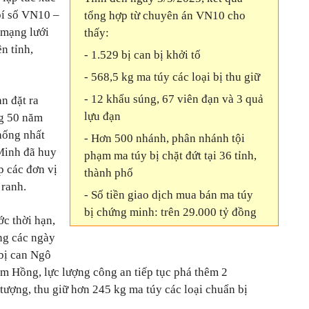
bí số VN10 –
tổng hợp từ chuyên án VN10 cho
 mạng lưới
thấy:
n tỉnh,
- 1.529 bị can bị khởi tố
- 568,5 kg ma túy các loại bị thu giữ
- 12 khẩu súng, 67 viên đạn và 3 quả
an đặt ra
lựu đạn
ng 50 năm
hống nhất
- Hơn 500 nhánh, phân nhánh tội
Minh đã huy
phạm ma túy bị chặt đứt tại 36 tỉnh,
p các đơn vị
thành phố
 ranh.
- Số tiền giao dịch mua bán ma túy
bị chứng minh: trên 29.000 tỷ đồng
c thời hạn,
ong các ngày
 bị can Ngô
Hồng, lực lượng công an tiếp tục phá thêm 2
tượng, thu giữ hơn 245 kg ma túy các loại chuẩn bị