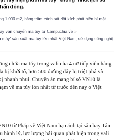
chấn động.
ng 1.000 m2, hàng trăm cảnh sát đột kích phát hiện bí mật
dây vận chuyển ma tuý từ Campuchia về
hà máy' sản xuất ma túy lớn nhất Việt Nam, sử dụng công nghệ
ăng chứa ma túy trong vali của 4 nữ tiếp viên hàng
ã bị khởi tố, hơn 500 đường dây bị triệt phá và
 bị phanh phui. Chuyên án mang bí số VN10 là
hạm về ma túy lớn nhất từ trước đến nay ở Việt
N10 từ Pháp về Việt Nam hạ cánh tại sân bay Tân
u hành lý, lực lượng hải quan phát hiện trong vali