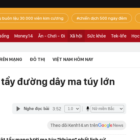
ụ buôn lậu 30.000 viên kim cương
chiến dịch 500 ngày đêm
 sống
Money.14
Ăn - Chơi - Đi
Xã hội
Sức khỏe
Tek-life
Học
RÊN MẠNG
ĐÔ THỊ
VIỆT NAM HÔM NAY
 tẩy đường dây ma túy lớn
3:52
Nghe đọc bài
Theo dõi Kenh14.vn trên
ật tẩy mạng lưới ma túy "khủng" nhất lịch sử