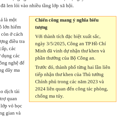
đã len lỏi vào nhiều tầng lớp xã hội.
á là một
Chiến công mang ý nghĩa biểu
ô lớn hiếm
tượng
 còn ở cách
Với thành tích đặc biệt xuất sắc,
ượng điều tra
ngày 3/5/2025, Công an TP Hồ Chí
cấp, các
Minh đã vinh dự nhận thư khen và
ử dụng các
phần thưởng của Bộ Công an.
công nghệ để
Trước đó, thành phố từng hai lần liên
ờng dây ma
tiếp nhận thư khen của Thủ tướng
Chính phủ trong các năm 2023 và
2024 liên quan đến công tác phòng,
o dịch tài
chống ma túy.
 trợ quan
 lớp vỏ bọc
ng gian và