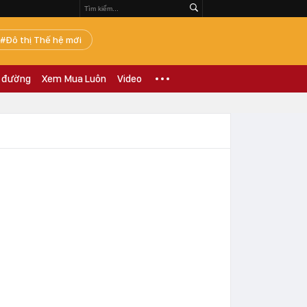
Đô thị Thế hệ mới
 đường
Xem Mua Luôn
Video