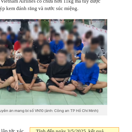
 Vietnam Airlines có chứa hơn 11kg ma túy được
tuýp kem đánh răng và nước súc miệng.
uyên án mang bí số VN10 (ảnh: Công an TP Hồ Chí Minh)
lập tức xác
Tính đến ngày 3/5/2025, kết quả