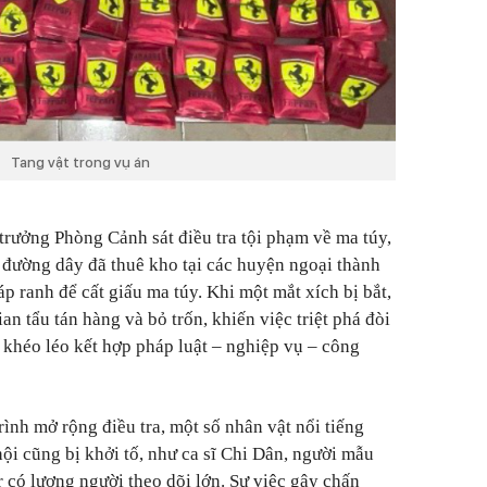
Tang vật trong vụ án
trưởng Phòng Cảnh sát điều tra tội phạm về ma túy,
g đường dây đã thuê kho tại các huyện ngoại thành
p ranh để cất giấu ma túy. Khi một mắt xích bị bắt,
ian tẩu tán hàng và bỏ trốn, khiến việc triệt phá đòi
và khéo léo kết hợp pháp luật – nghiệp vụ – công
rình mở rộng điều tra, một số nhân vật nổi tiếng
 hội cũng bị khởi tố, như ca sĩ Chi Dân, người mẫu
 có lượng người theo dõi lớn. Sự việc gây chấn