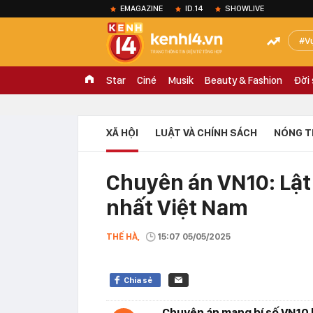
EMAGAZINE
ID.14
SHOWLIVE
V
Star
Ciné
Musik
Beauty & Fashion
Đời
XÃ HỘI
LUẬT VÀ CHÍNH SÁCH
NÓNG T
Chuyên án VN10: Lật
nhất Việt Nam
THẾ HÀ,
15:07 05/05/2025
Chia sẻ
Chuyên án mang bí số VN10 l