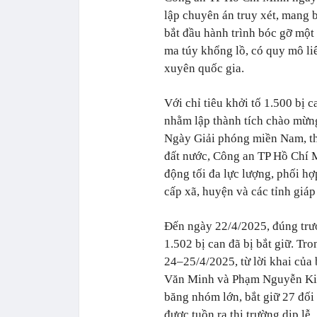
lập chuyên án truy xét, mang 
bắt đầu hành trình bóc gỡ một
ma túy khổng lồ, có quy mô liê
xuyên quốc gia.
Với chỉ tiêu khởi tố 1.500 bị c
nhằm lập thành tích chào mừ
Ngày Giải phóng miền Nam, t
đất nước, Công an TP Hồ Chí 
động tối đa lực lượng, phối hợ
cấp xã, huyện và các tỉnh giáp
Đến ngày 22/4/2025, đúng trướ
1.502 bị can đã bị bắt giữ. Tr
24–25/4/2025, từ lời khai của
Văn Minh và Phạm Nguyễn Kim 
băng nhóm lớn, bắt giữ 27 đối 
được tuồn ra thị trường dịp lễ.