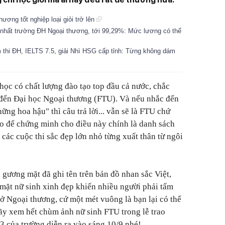
ương tốt nghiệp loại giỏi trở lên
o nhất trường ĐH Ngoại thương, tới 99,29%: Mức lương có thể
 thi ĐH, IELTS 7.5, giải Nhì HSG cấp tỉnh: Từng không dám
học có chất lượng đào tạo top đầu cả nước, chắc
 đến Đại học Ngoại thương (FTU). Và nếu nhắc đến
ng hoa hậu" thì câu trả lời... vẫn sẽ là FTU chứ
o để chứng minh cho điều này chính là danh sách
các cuộc thi sắc đẹp lớn nhỏ từng xuất thân từ ngôi
 gương mặt đã ghi tên trên bản đồ nhan sắc Việt,
mặt nữ sinh xinh đẹp khiến nhiều người phải tấm
 ở Ngoại thương, cứ một mét vuông là bạn lại có thể
ãy xem hết chùm ảnh nữ sinh FTU trong lễ trao
3 của trường diễn ra vào sáng 10/9 nhé!