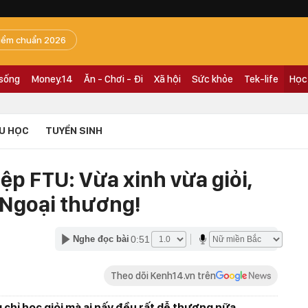
iểm chuẩn 2026
 sống
Money.14
Ăn - Chơi - Đi
Xã hội
Sức khỏe
Tek-life
Học
U HỌC
TUYỂN SINH
ệp FTU: Vừa xinh vừa giỏi,
h Ngoại thương!
0:51
Nghe đọc bài
Theo dõi Kenh14.vn trên
chỉ học giỏi mà ai nấy đều rất dễ thương nữa.