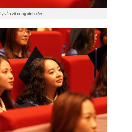
ày vẫn vô cùng xinh xắn