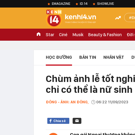
EMAGAZINE
ID.14
SHOWLIVE
Đ
Star
Ciné
Musik
Beauty & Fashion
Đời
HỌC ĐƯỜNG
BẢN TIN
NHÂN VẬT
D
Chùm ảnh lễ tốt nghi
chỉ có thể là nữ sin
ĐÔNG - ẢNH: AN ĐÔNG,
06:22 11/09/2023
Chia sẻ
Con gái Ngoại thương không 