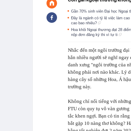
Gần 70% sinh viên Đại học Ngoại th
Đây là ngành có tỷ lệ việc làm ca
cao bao nhiêu?
Hoa khôi Ngoại thương đạt 28 điểm
nộp đơn đăng ký thi vì tự ti
Nhắc đến một ngôi trường đại 
hẳn nhiều người sẽ nghĩ ngay
danh xưng "ngôi trường của nhữ
không phải nơi nào khác. Lý d
hàng cây số những Hoa, Á hậu 
trường này.
Không chỉ nổi tiếng với những
FTU còn quy tụ vô vàn gương 
tắc khen ngợi. Bạn có tin rằng
bắt gặp 10 nàng thơ không? H
bằng tốt nghiệp đợt 2 năm 202