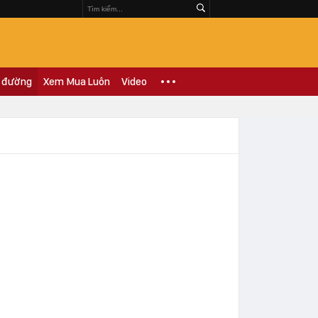
 đường
Xem Mua Luôn
Video