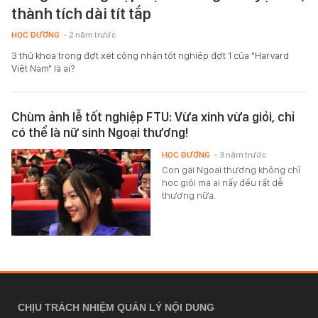
thành tích dài tít tắp
HỌC ĐƯỜNG
- 2 năm trước
3 thủ khoa trong đợt xét công nhận tốt nghiệp đợt 1 của "Harvard
Việt Nam" là ai?
Chùm ảnh lễ tốt nghiệp FTU: Vừa xinh vừa giỏi, chỉ
có thể là nữ sinh Ngoại thương!
HỌC ĐƯỜNG
- 3 năm trước
Con gái Ngoại thương không chỉ
học giỏi mà ai nấy đều rất dễ
thương nữa.
CHỊU TRÁCH NHIỆM QUẢN LÝ NỘI DUNG