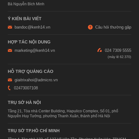
Bà Nguyễn Bích Minh
Ý KIẾN BÀI VIẾT
bandoc@kenh14.vn
Câu hỏi thường gặp
HỢP TÁC NỘI DUNG
marketing@kenh14.vn
024 7309 5555
HỖ TRỢ QUẢNG CÁO
giaitrixahoi@admicro.vn
02473007108
TRỤ SỞ HÀ NỘI
Tầng 21, Tòa nhà Center Building, Hapulico Complex, Số 01, phố
Nguyễn Huy Tưởng, phường Thanh Xuân, thành phố Hà Nội
TRỤ SỞ TP.HỒ CHÍ MINH