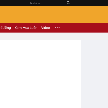
 đường
Xem Mua Luôn
Video