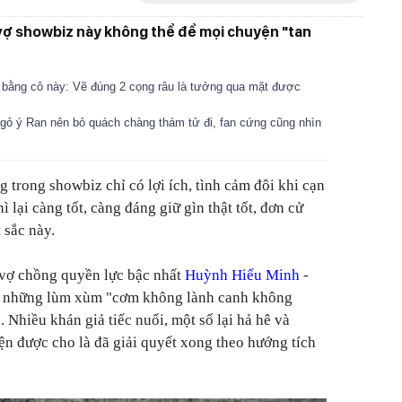
vợ showbiz này không thể để mọi chuyện "tan
ại bằng cô này: Vẽ đúng 2 cọng râu là tưởng qua mặt được
ngỏ ý Ran nên bỏ quách chàng thám tử đi, fan cứng cũng nhìn
 trong showbiz chỉ có lợi ích, tình cảm đôi khi cạn
hì lại càng tốt, càng đáng giữ gìn thật tốt, đơn cử
 sắc này.
p vợ chồng quyền lực bậc nhất
Huỳnh Hiểu Minh
-
ào những lùm xùm "cơm không lành canh không
. Nhiều khán giả tiếc nuối, một số lại hả hê và
n được cho là đã giải quyết xong theo hướng tích