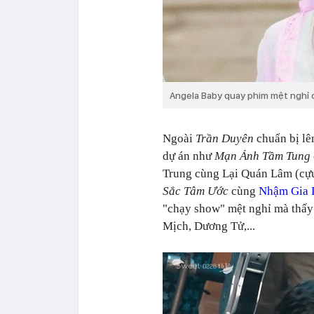
Angela Baby quay phim mệt nghỉ c
Ngoài
Trần Duyên
chuẩn bị lê
dự án như
Mạn Ảnh Tầm Tung
Trung cùng Lại Quán Lâm (cựu
Sắc Tâm Ước
cùng
Nhậm Gia 
"chạy show" mệt nghỉ mà thấy
Mịch, Dương Tử,...