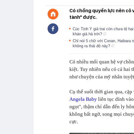
Có chồng quyền lực nên cô 
tành" được.
Cúc Tịnh Y giả trai còn chưa tệ h
khán giả hả trời?
Chỉ nói 5 chữ với Conan, Haibara 
không ra thái độ này?
Có nhiều mối quan hệ vợ chồng
kiệt. Tuy nhiên nếu có cả hai t
như chuyện của mỹ nhân tuyệt
Cụ thể suốt thời gian qua, cặ
Angela Baby
liên tục dính v
ngọt", thậm chí dẫn đến ly hôn
không bất ngờ, song mọi chuyệ
cực.