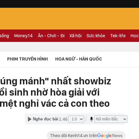
 sống
Money.14
Ăn - Chơi - Đi
Xã hội
Sức khỏe
Tek-life
Học
PHIM TRUYỀN HÌNH
HOA NGỮ - HÀN QUỐC
rúng mánh" nhất showbiz
ồi sinh nhờ hòa giải với
mệt nghỉ vác cả con theo
1:46
Nghe đọc bài
Theo dõi Kenh14.vn trên