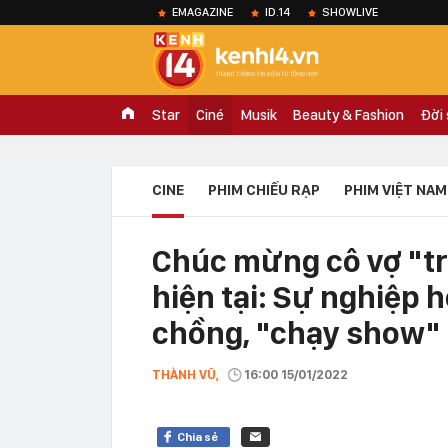
EMAGAZINE
ID.14
SHOWLIVE
Star
Ciné
Musik
Beauty & Fashion
Đời
CINE
PHIM CHIẾU RẠP
PHIM VIỆT NAM
Chúc mừng cô vợ "t
hiện tại: Sự nghiệp h
chồng, "chạy show" 
THÀNH VŨ,
16:00 15/01/2022
Chia sẻ