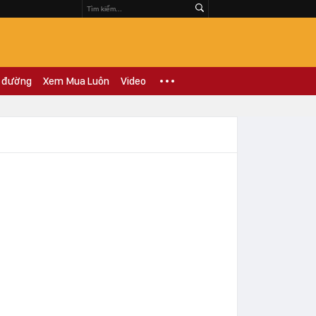
 đường
Xem Mua Luôn
Video