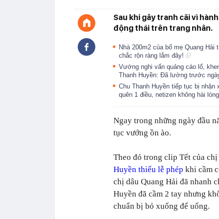
Sau khi gây tranh cãi vì hà
động thái trên trang nhân.
Nhà 200m2 của bố mẹ Quang Hải tr
chắc rộn ràng lắm đây!
Vướng nghi vấn quảng cáo lố, khe
Thanh Huyền: Đã lường trước ngà
Chu Thanh Huyền tiếp tục bị nhận x
quên 1 điều, netizen không hài lòn
Ngay trong những ngày đầu n
tục vướng ồn ào.
Theo đó trong clip Tết của ch
Huyền thiếu lễ phép
khi cầm c
chị dâu Quang Hải đã nhanh ch
Huyền đã cầm 2 tay nhưng khôn
chuẩn bị bỏ xuống để uống.