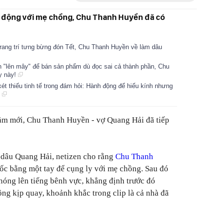
nh động với mẹ chồng, Chu Thanh Huyền đã có
ang trí tưng bừng đón Tết, Chu Thanh Huyền về làm dâu
n "lên mây" để bán sản phẩm dù đọc sai cả thành phần, Chu
y này!
ét thiếu tinh tế trong đám hỏi: Hành động để hiếu kính nhưng
g
ăm mới, Chu Thanh Huyền - vợ Quang Hải đã tiếp
ị dâu Quang Hải, netizen cho rằng
Chu Thanh
ốc bằng một tay để cụng ly với mẹ chồng. Sau đó
óng lên tiếng bênh vực, khẳng định trước đó
g kịp quay, khoảnh khắc trong clip là cả nhà đã