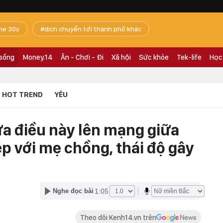
he 30s
dịch chuyển tới thành phố khác
 sống
Money.14
Ăn - Chơi - Đi
Xã hội
Sức khỏe
Tek-life
Học
HOT TREND
YÊU
a điều này lên mạng giữa
p với mẹ chồng, thái độ gây
1:05
Nghe đọc bài
Theo dõi Kenh14.vn trên