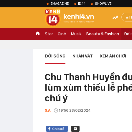
EMAGAZINE
ID.14
SHOWLIVE
T
Star
Ciné
Musik
Beauty & Fashion
Đời
ĐỜI SỐNG
NHÂN VẬT
XEM ĂN CHƠI
Chu Thanh Huyền đư
lùm xùm thiếu lễ phé
chú ý
S.A,
19:56 23/02/2024
Chia sẻ