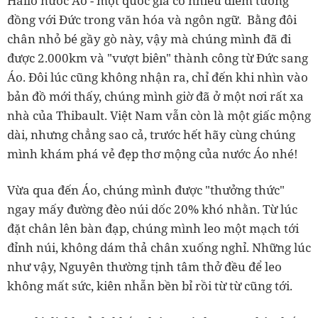
Hallo nước Áo - một quốc gia có nhiều điểm tương
đồng với Đức trong văn hóa và ngôn ngữ. Bằng đôi
chân nhỏ bé gầy gò này, vậy mà chúng mình đã đi
được 2.000km và "vượt biên" thành công từ Đức sang
Áo. Đôi lúc cũng không nhận ra, chỉ đến khi nhìn vào
bản đồ mới thấy, chúng mình giờ đã ở một nơi rất xa
nhà của Thibault. Việt Nam vẫn còn là một giấc mộng
dài, nhưng chẳng sao cả, trước hết hãy cùng chúng
mình khám phá vẻ đẹp thơ mộng của nước Áo nhé!
Vừa qua đến Áo, chúng mình được "thưởng thức"
ngay mấy đường đèo núi dốc 20% khó nhằn. Từ lúc
đặt chân lên bàn đạp, chúng mình leo một mạch tới
đỉnh núi, không dám thả chân xuống nghỉ. Những lúc
như vậy, Nguyên thường tịnh tâm thở đều để leo
không mất sức, kiên nhẫn bền bỉ rồi từ từ cũng tới.