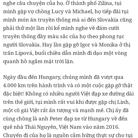
nghe câu chuyện của họ. Ở thành phố Zilina, tụi
mình gặp vợ chồng Lucy và Michael, họ tiếp đãi tụi
mình món ăn truyền thống mà ai đến Slovakia cũng
phải thử một lần rồi kể mình nghe về đám cưới
truyền thống đầy màu sắc của họ theo phong tục
người Slovakia. Hay lần gặp gỡ Igor và Monika ở thị
trấn Lipová, buổi chiều dẫn mình đi dạo một vòng
quanh hồ ngắm mặt trời lặn.
Ngày đầu đến Hungary, chúng mình đã vượt qua
4.000 km trên hành trình và có một cuộc gặp gỡ thật
đặc biệt! Không có nhiều người Việt đạp xe đường dài
trên thế giới, tụi mình rất vui khi được gặp chị Linh,
một cô gái Việt rất ấn tượng và mạnh mẽ. Chị ấy đã
cùng chồng là anh Peter đạp xe từ Hungary về đến
quê nhà Thái Nguyên, Việt Nam vào năm 2016.
Chuyến đi của họ là nguồn cảm hứng thực sự cho tụi