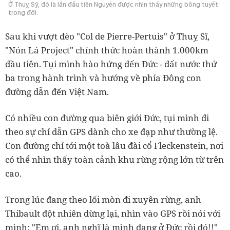
Ở Thuỵ Sỹ, đó là lần đầu tiên Nguyên được nhìn thấy những bông tuyết
trong đời.
Sau khi vượt đèo "Col de Pierre-Pertuis" ở Thuỵ Sĩ,
"Nón Lá Project" chính thức hoàn thành 1.000km
đầu tiên. Tụi mình hào hứng đến Đức - đất nước thứ
ba trong hành trình và hướng về phía Đông con
đường dẫn đến Việt Nam.
Có nhiều con đường qua biên giới Đức, tụi mình đi
theo sự chỉ dẫn GPS dành cho xe đạp như thường lệ.
Con đường chỉ tới một toà lâu đài cổ Fleckenstein, nơi
có thể nhìn thấy toàn cảnh khu rừng rộng lớn từ trên
cao.
Trong lúc đang theo lối mòn đi xuyên rừng, anh
Thibault đột nhiên dừng lại, nhìn vào GPS rồi nói với
mình: "Em ơi, anh nghĩ là mình đang ở Đức rồi đó!!"