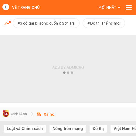
VỀ TRANG CHỦ
MỚI NHẤT
MỚI NHẤT
#3 cô gái bị sóng cuốn ở Sơn Trà
#Đô thị Thế hệ mới
Xem thêm
Xã hội
Luật và Chính sách
Nóng trên mạng
Đô thị
Việt Nam H