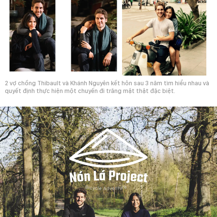
2 vợ chồng Thibault và Khánh Nguyên kết hôn sau 3 năm tìm hiểu nhau và
quyết định thực hiện một chuyến đi trăng mật thật đặc biệt.