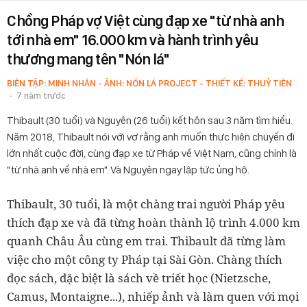
Chồng Pháp vợ Việt cùng đạp xe "từ nhà anh
tới nhà em" 16.000 km và hành trình yêu
thương mang tên "Nón lá"
BIÊN TẬP: MINH NHÂN - ẢNH: NÓN LÁ PROJECT - THIẾT KẾ: THUỶ TIÊN
7 năm trước
Thibault (30 tuổi) và Nguyên (26 tuổi) kết hôn sau 3 năm tìm hiểu.
Năm 2018, Thibault nói với vợ rằng anh muốn thực hiện chuyến đi
lớn nhất cuộc đời, cùng đạp xe từ Pháp về Việt Nam, cũng chính là
"từ nhà anh về nhà em". Và Nguyên ngay lập tức ủng hộ.
Thibault, 30 tuổi, là một chàng trai người Pháp yêu
thích đạp xe và đã từng hoàn thành lộ trình 4.000 km
quanh Châu Âu cùng em trai. Thibault đã từng làm
việc cho một công ty Pháp tại Sài Gòn. Chàng thích
đọc sách, đặc biệt là sách về triết học (Nietzsche,
Camus, Montaigne...), nhiếp ảnh và làm quen với mọi