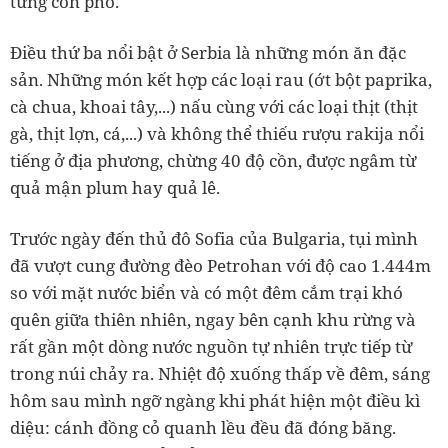
từng con phố.
Điều thứ ba nổi bật ở Serbia là những món ăn đặc
sản. Những món kết hợp các loại rau (ớt bột paprika,
cà chua, khoai tây,...) nấu cùng với các loại thịt (thịt
gà, thịt lợn, cá,...) và không thể thiếu rượu rakija nổi
tiếng ở địa phương, chừng 40 độ cồn, được ngâm từ
quả mận plum hay quả lê.
Trước ngày đến thủ đô Sofia của Bulgaria, tụi mình
đã vượt cung đường đèo Petrohan với độ cao 1.444m
so với mặt nước biển và có một đêm cắm trại khó
quên giữa thiên nhiên, ngay bên cạnh khu rừng và
rất gần một dòng nước nguồn tự nhiên trực tiếp từ
trong núi chảy ra. Nhiệt độ xuống thấp về đêm, sáng
hôm sau mình ngỡ ngàng khi phát hiện một điều kì
diệu: cánh đồng cỏ quanh lều đều đã đóng băng.