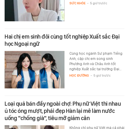
SỨC KHỎE
-
5 giờ trước
Hai chị em sinh đôi cùng tốt nghiệp Xuất sắc Đại
học Ngoại ngữ
Cùng học ngành Sư phạm Tiếng
Anh, cặp chị em song sinh
Phương Anh và Châu Anh tốt
nghiệp Xuất sắc tại trường Đại…
HỌC ĐƯỜNG
-
5 giờ trước
Loại quả bán đầy ngoài chợ: Phụ nữ Việt thi nhau
ủ tóc óng mượt, phái đẹp Hàn lại mê làm nước
uống "chống già", tiêu mỡ giảm cân
Không chỉ phụ nữ Việt mà cả phái