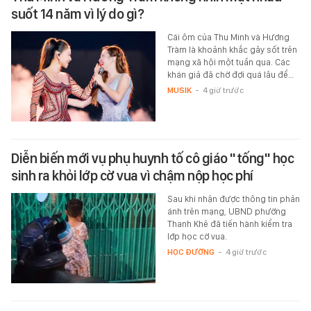
suốt 14 năm vì lý do gì?
Cái ôm của Thu Minh và Hương
Tràm là khoảnh khắc gây sốt trên
mạng xã hội một tuần qua. Các
khán giả đã chờ đợi quá lâu để…
MUSIK
-
4 giờ trước
Diễn biến mới vụ phụ huynh tố cô giáo "tống" học
sinh ra khỏi lớp cờ vua vì chậm nộp học phí
Sau khi nhận được thông tin phản
ánh trên mạng, UBND phường
Thanh Khê đã tiến hành kiểm tra
lớp học cờ vua.
HỌC ĐƯỜNG
-
4 giờ trước