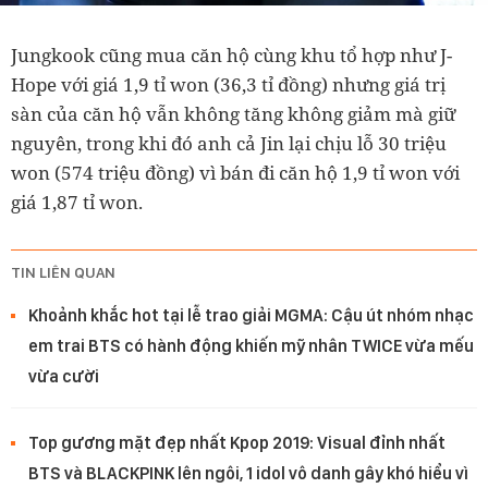
Jungkook cũng mua căn hộ cùng khu tổ hợp như J-
Hope với giá 1,9 tỉ won (36,3 tỉ đồng) nhưng giá trị
sàn của căn hộ vẫn không tăng không giảm mà giữ
nguyên, trong khi đó anh cả Jin lại chịu lỗ 30 triệu
won (574 triệu đồng) vì bán đi căn hộ 1,9 tỉ won với
giá 1,87 tỉ won.
TIN LIÊN QUAN
Khoảnh khắc hot tại lễ trao giải MGMA: Cậu út nhóm nhạc
em trai BTS có hành động khiến mỹ nhân TWICE vừa mếu
vừa cười
Top gương mặt đẹp nhất Kpop 2019: Visual đỉnh nhất
BTS và BLACKPINK lên ngôi, 1 idol vô danh gây khó hiểu vì