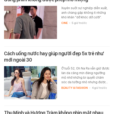
Xuyên suốt sự nghiệp diễn xuất,
anh chàng gặp không ít những
khó khăn "dở khóc dở cười".
CINE
-
5 giờ trước
Cách uống nước hay giúp người đẹp 5x trẻ như
mới ngoài 30
Ở tuổi 52, Oh Na Ra vẫn giữ được
làn da căng mịn đáng ngưỡng
mộ nhờ những bí quyết chăm
sóc da tưởng nhỏ nhưng được…
BEAUTY & FASHION
-
4 giờ trước
Thu Minh và Hương Tràm không nhìn mặt nhau