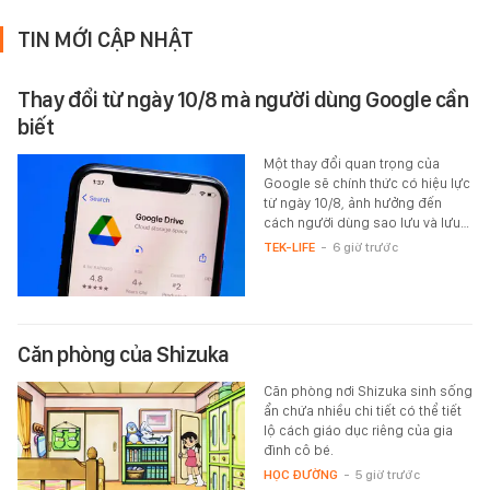
TIN MỚI CẬP NHẬT
Thay đổi từ ngày 10/8 mà người dùng Google cần
biết
Một thay đổi quan trọng của
Google sẽ chính thức có hiệu lực
từ ngày 10/8, ảnh hưởng đến
cách người dùng sao lưu và lưu…
TEK-LIFE
-
6 giờ trước
Căn phòng của Shizuka
Căn phòng nơi Shizuka sinh sống
ẩn chứa nhiều chi tiết có thể tiết
lộ cách giáo dục riêng của gia
đình cô bé.
HỌC ĐƯỜNG
-
5 giờ trước