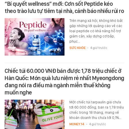
“Bí quyết wellness” mới: Cơn sốt Peptide kéo
theo trào lưu tự tiêm tại nhà, cảnh báo nhiều rủi ro
Trên mạng xã hội, không khó bắt
gặp những lời quảng cáo về các
loại peptide có khả năng hỗ trợ
giảm cân, xây dựng cơ bắp,
phục…
SỨC KHỎE
-
4 giờ trước
Chiếc túi 60.000 VNĐ bán được 1,78 triệu chiếc ở
Hàn Quốc: Món quà lưu niệm rẻ nhất Myeongdong
đang nói ra điều mà ngành miễn thuế không
muốn nghe
Một chiếc túi tarpaulin giá chưa
tới 60.000 đồng, bán ra 1,78 triệu
chiếc trong 18 tháng, mang về
khoản doanh thu chưa tới 0,1%…
MONEY.14
-
4 giờ trước