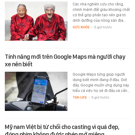
Các nhà nghiên cứu cho rằng,
chính mảnh đất giàu khoáng chất
có thể góp phần tạo nên giá trị
dinh dưỡng của nông sản địa…
SỨC KHỎE
-
5 giờ trước
Tính năng mới trên Google Maps mà người chạy
xe nên biết
Google Maps từng giúp người
dùng biết mình đang ở đâu. Giờ
đây, Google muốn ứng dụng này
hiểu cả việc họ sẽ đi đâu và cần…
TEK-LIFE
-
5 giờ trước
Mỹ nam Việt bị từ chối cho casting vì quá đẹp,
đóng phim không được phép mở miệng