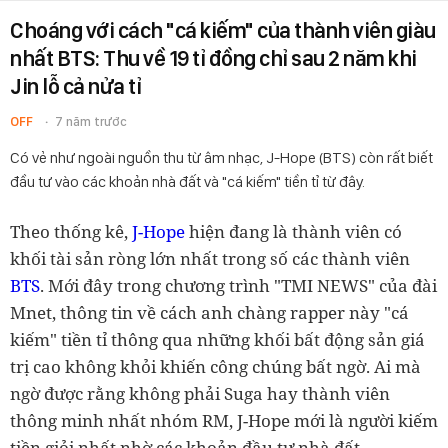
Choáng với cách "cá kiếm" của thành viên giàu
nhất BTS: Thu về 19 tỉ đồng chỉ sau 2 năm khi
Jin lỗ cả nửa tỉ
OFF
7 năm trước
Có vẻ như ngoài nguồn thu từ âm nhạc, J-Hope (BTS) còn rất biết
đầu tư vào các khoản nhà đất và "cá kiếm" tiền tỉ từ đây.
J-Hope
Theo thống kê,
hiện đang là thành viên có
khối tài sản ròng lớn nhất trong số các thành viên
BTS
. Mới đây trong chương trình "TMI NEWS" của đài
Mnet, thông tin về cách anh chàng rapper này "cá
kiếm" tiền tỉ thông qua những khối bất động sản giá
trị cao không khỏi khiến công chúng bất ngờ. Ai mà
ngờ được rằng không phải Suga hay thành viên
thông minh nhất nhóm RM, J-Hope mới là người kiếm
tiền giỏi nhất nhờ các khoản đầu tư nhà đất.