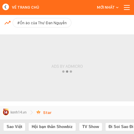
VỀ TRANG CHỦ
MỚI NHẤT
MỚI NHẤT
#Ồn ào của Thư Đan Nguyễn
Xem thêm
Star
Sao Việt
Hội bạn thân Showbiz
TV Show
Đi Soi Sao Đi