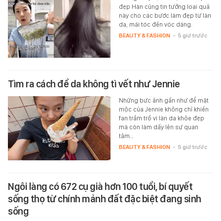
đẹp Hàn cũng tin tưởng loại quả
này cho các bước làm đẹp từ làn
da, mái tóc đến vóc dáng.
BEAUTY & FASHION
-
5 giờ trước
Tìm ra cách để da không tì vết như Jennie
Những bức ảnh gần như để mặt
mộc của Jennie không chỉ khiến
fan trầm trồ vì làn da khỏe đẹp
mà còn làm dấy lên sự quan
tâm…
BEAUTY & FASHION
-
5 giờ trước
Ngôi làng có 672 cụ già hơn 100 tuổi, bí quyết
sống thọ từ chính mảnh đất đặc biệt đang sinh
sống