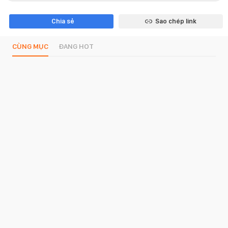
Chia sẻ
Sao chép link
CÙNG MỤC
ĐANG HOT