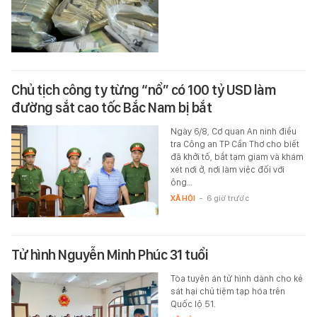
Chủ tịch công ty từng “nổ” có 100 tỷ USD làm
đường sắt cao tốc Bắc Nam bị bắt
Ngày 6/8, Cơ quan An ninh điều
tra Công an TP Cần Thơ cho biết
đã khởi tố, bắt tạm giam và khám
xét nơi ở, nơi làm việc đối với
ông…
XÃ HỘI
-
6 giờ trước
Tử hình Nguyễn Minh Phúc 31 tuổi
Tòa tuyên án tử hình dành cho kẻ
sát hại chủ tiệm tạp hóa trên
Quốc lộ 51.