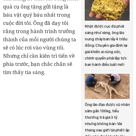
quà cụ ông tặng gửi tặng là
báu vật quý báu nhất trong
cuộc đời tôi. Ông đã dạy tôi
Nhặt được cục đá phát
rằng trong hành trình trưởng
sáng như vàng, ông lão
thành của mỗi người chúng ta
nung chảy bán lấy 4 triệu
đồng: Chuyên gia định lại
sẽ có lúc rơi vào vùng tối.
giá khiến ai cũng sốc,
Nhưng chỉ cần kiên trì tiến về
chính quyền phải lập tức
phía trước, bạn chắc chắn sẽ
ban hành điều luật mới
tìm thấy tia sáng.
Ông lão đào được củ nhân
sâm gần 100kg, tiểu
thương trả giá 3 tỷ
nhưng không bán: Vài
tháng sau giới tài phiệt ập