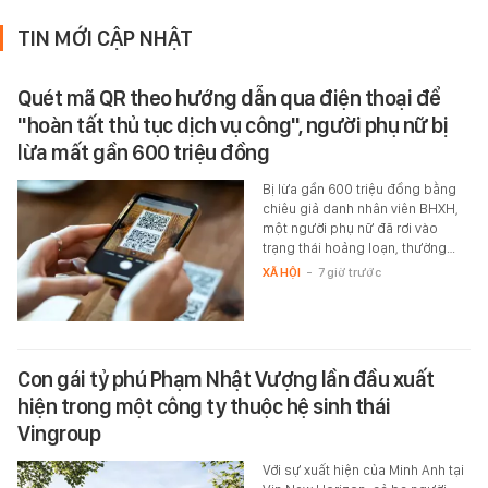
TIN MỚI CẬP NHẬT
Quét mã QR theo hướng dẫn qua điện thoại để
"hoàn tất thủ tục dịch vụ công", người phụ nữ bị
lừa mất gần 600 triệu đồng
Bị lừa gần 600 triệu đồng bằng
chiêu giả danh nhân viên BHXH,
một người phụ nữ đã rơi vào
trạng thái hoảng loạn, thường…
XÃ HỘI
-
7 giờ trước
Con gái tỷ phú Phạm Nhật Vượng lần đầu xuất
hiện trong một công ty thuộc hệ sinh thái
Vingroup
Với sự xuất hiện của Minh Anh tại