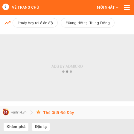
VỀ TRANG CHỦ
MỚI NHẤT
MỚI NHẤT
#máy bay rơi ở ấn độ
#Xung đột tại Trung Đông
Xem thêm
Thế Giới Đó Đây
Khám phá
Độc lạ