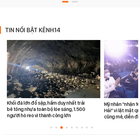
TIN NỔI BẬT KÊNH14
Khối đá lớn đổ sập, hầm duy nhất trải
Mỹ nhân “nhận 10
bê tông nhựa toàn bộ lóe sáng, 1.500
Hải” vì lật mặt q
người hò reo vì thành công lớn
cũng mê, diễn đỉ