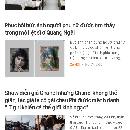
Phục hồi bức ảnh người phụ nữ được tìm thấy
trong mộ liệt sĩ ở Quảng Ngãi
Bức ảnh chân dung người phụ nữ
đã bị mờ được phát hiện trong
phần mộ liệt sĩ tại Nghĩa trang
Liệt sĩ Nghĩa Lâm, xã Trà Giang,…
XÃ HỘI
-
6 giờ trước
Show diễn giả Chanel nhưng Chanel không thể
giận, tác giả là cô gái châu Phi được mệnh danh
"IT girl khiến cả thế giới kinh ngạc"
Sở hữu gu thời trang cá tính, thần
thái cuốn hút cùng những video
được đầu tư, fashion creator 22