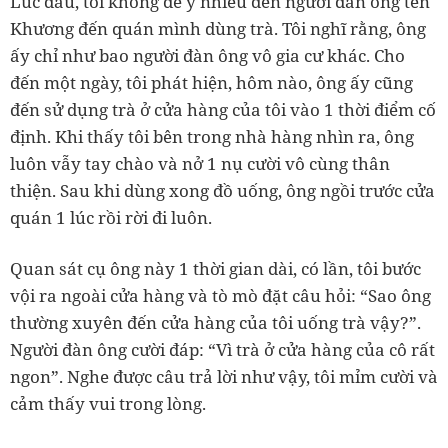
Lúc đầu, tôi không để ý nhiều đến người đàn ông tên
Khương đến quán mình dùng trà. Tôi nghĩ rằng, ông
ấy chỉ như bao người đàn ông vô gia cư khác. Cho
đến một ngày, tôi phát hiện, hôm nào, ông ấy cũng
đến sử dụng trà ở cửa hàng của tôi vào 1 thời điểm cố
định. Khi thấy tôi bên trong nhà hàng nhìn ra, ông
luôn vẫy tay chào và nở 1 nụ cười vô cùng thân
thiện. Sau khi dùng xong đồ uống, ông ngồi trước cửa
quán 1 lúc rồi rời đi luôn.
Quan sát cụ ông này 1 thời gian dài, có lần, tôi bước
vội ra ngoài cửa hàng và tò mò đặt câu hỏi: “Sao ông
thường xuyên đến cửa hàng của tôi uống trà vậy?”.
Người đàn ông cười đáp: “Vì trà ở cửa hàng của cô rất
ngon”. Nghe được câu trả lời như vậy, tôi mỉm cười và
cảm thấy vui trong lòng.