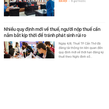
XÃ HỘI
-
6 giờ trước
Nhiều quy định mới về thuế, người nộp thuế cần
nắm bắt kịp thời để tránh phát sinh rủi ro
Ngày 4/8, Thuế TP. Cần Thơ đã
đăng tải thông tin liên quan đến
quy định mới về thời hạn đăng ký
thuế theo Nghị định số…
MONEY.14
-
6 giờ trước
Liên tiếp triệt phá 2 điểm chứa mại dâm trong
cùng một ngày, tạm giữ 2 quản lý
Chỉ trong một ngày, Công an xã
An Phước (Tp.Đồng Nai) liên tiếp
kiểm tra, phát hiện 2 cơ sở có dấu