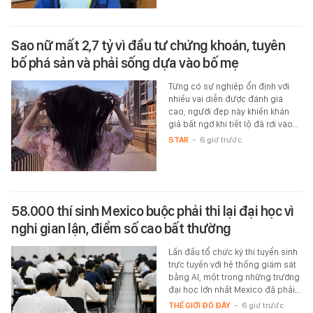
Sao nữ mất 2,7 tỷ vì đầu tư chứng khoán, tuyên
bố phá sản và phải sống dựa vào bố mẹ
Từng có sự nghiệp ổn định với
nhiều vai diễn được đánh giá
cao, người đẹp này khiến khán
giả bất ngờ khi tiết lộ đã rơi vào…
STAR
-
6 giờ trước
58.000 thí sinh Mexico buộc phải thi lại đại học vì
nghi gian lận, điểm số cao bất thường
Lần đầu tổ chức kỳ thi tuyển sinh
trực tuyến với hệ thống giám sát
bằng AI, một trong những trường
đại học lớn nhất Mexico đã phải…
THẾ GIỚI ĐÓ ĐÂY
-
6 giờ trước