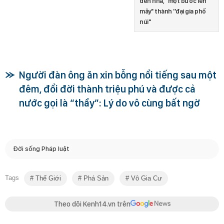
đến nhà, ''một bước lên
mây'' thành ''đại gia phố
núi''
Người đàn ông ăn xin bỗng nổi tiếng sau một
đêm, đổi đời thành triệu phú và được cả
nước gọi là “thầy”: Lý do vô cùng bất ngờ
Đời sống Pháp luật
Tags
Thế Giới
Phá Sản
Vô Gia Cư
Theo dõi Kenh14.vn trên