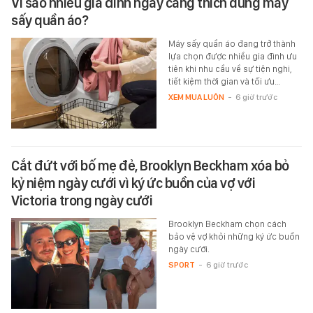
Vì sao nhiều gia đình ngày càng thích dùng máy
sấy quần áo?
Máy sấy quần áo đang trở thành
lựa chọn được nhiều gia đình ưu
tiên khi nhu cầu về sự tiện nghi,
tiết kiệm thời gian và tối ưu…
XEM MUA LUÔN
-
6 giờ trước
Cắt đứt với bố mẹ đẻ, Brooklyn Beckham xóa bỏ
kỷ niệm ngày cưới vì ký ức buồn của vợ với
Victoria trong ngày cưới
Brooklyn Beckham chọn cách
bảo vệ vợ khỏi những ký ức buồn
ngày cưới.
SPORT
-
6 giờ trước