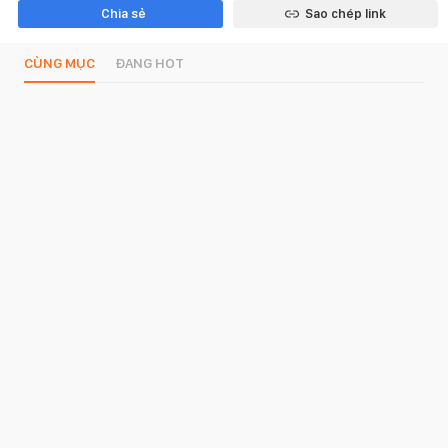
Chia sẻ
Sao chép link
CÙNG MỤC
ĐANG HOT