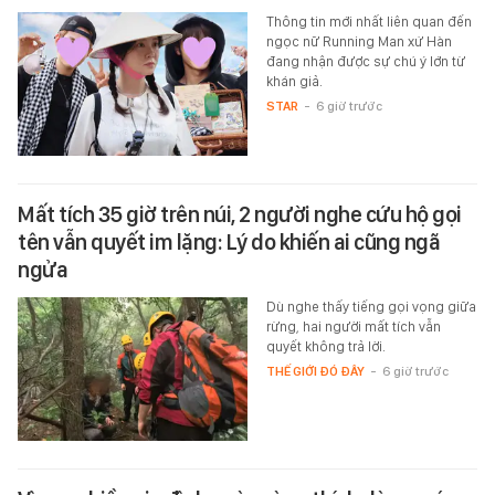
Thông tin mới nhất liên quan đến
ngọc nữ Running Man xứ Hàn
đang nhận được sự chú ý lớn từ
khán giả.
STAR
-
6 giờ trước
Mất tích 35 giờ trên núi, 2 người nghe cứu hộ gọi
tên vẫn quyết im lặng: Lý do khiến ai cũng ngã
ngửa
Dù nghe thấy tiếng gọi vọng giữa
rừng, hai người mất tích vẫn
quyết không trả lời.
THẾ GIỚI ĐÓ ĐÂY
-
6 giờ trước