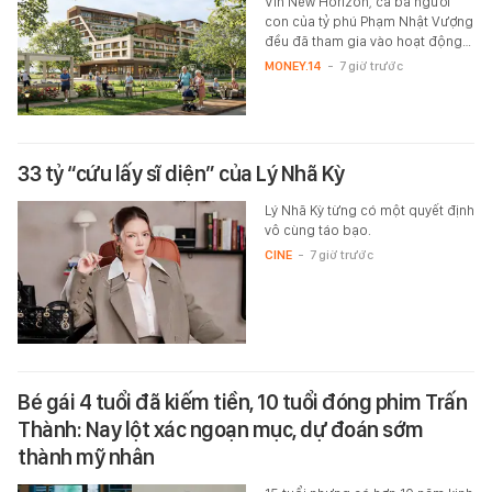
Vin New Horizon, cả ba người
con của tỷ phú Phạm Nhật Vượng
đều đã tham gia vào hoạt động…
MONEY.14
-
7 giờ trước
33 tỷ “cứu lấy sĩ diện” của Lý Nhã Kỳ
Lý Nhã Kỳ từng có một quyết định
vô cùng táo bạo.
CINE
-
7 giờ trước
Bé gái 4 tuổi đã kiếm tiền, 10 tuổi đóng phim Trấn
Thành: Nay lột xác ngoạn mục, dự đoán sớm
thành mỹ nhân