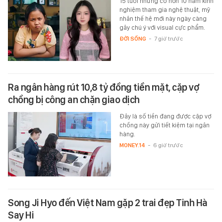
15 tuổi nhưng có hơn 10 năm kinh
nghiệm tham gia nghệ thuật, mỹ
nhân thế hệ mới này ngày càng
gây chú ý với visual cực phẩm.
ĐỜI SỐNG
-
7 giờ trước
Ra ngân hàng rút 10,8 tỷ đồng tiền mặt, cặp vợ
chồng bị công an chặn giao dịch
Đây là số tiền đang được cặp vợ
chồng này gửi tiết kiệm tại ngân
hàng.
MONEY.14
-
6 giờ trước
Song Ji Hyo đến Việt Nam gặp 2 trai đẹp Tinh Hà
Say Hi