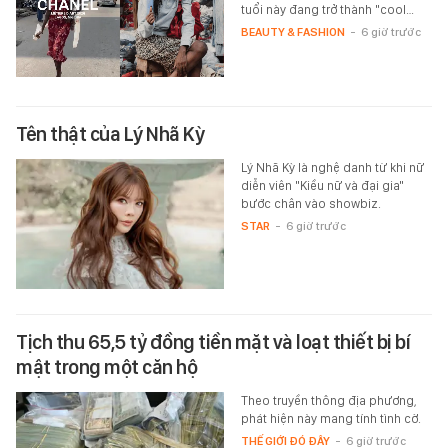
tuổi này đang trở thành "cool…
BEAUTY & FASHION
-
6 giờ trước
Tên thật của Lý Nhã Kỳ
Lý Nhã Kỳ là nghệ danh từ khi nữ
diễn viên "Kiều nữ và đại gia"
bước chân vào showbiz.
STAR
-
6 giờ trước
Tịch thu 65,5 tỷ đồng tiền mặt và loạt thiết bị bí
mật trong một căn hộ
Theo truyền thông địa phương,
phát hiện này mang tính tình cờ.
THẾ GIỚI ĐÓ ĐÂY
-
6 giờ trước