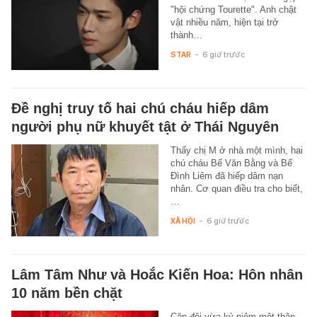
"hội chứng Tourette". Anh chật
vật nhiều năm, hiện tại trở
thành…
STAR
-
6 giờ trước
Đề nghị truy tố hai chú cháu hiếp dâm
người phụ nữ khuyết tật ở Thái Nguyên
Thấy chị M ở nhà một mình, hai
chú cháu Bế Văn Bằng và Bế
Đình Liêm đã hiếp dâm nạn
nhân. Cơ quan điều tra cho biết,
…
XÃ HỘI
-
6 giờ trước
Lâm Tâm Như và Hoắc Kiến Hoa: Hôn nhân
10 năm bền chặt
Cặp đôi vừa kỷ niệm một thập