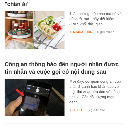
"chân ái"
Toàn những món nhỏ mà có võ,
dùng rồi mới thấy tiết kiệm
được khối thời gian.
XEM MUA LUÔN
-
6 giờ trước
Công an thông báo đến người nhận được
tin nhắn và cuộc gọi có nội dung sau
Mới đây, cơ quan công an vừa
phát đi cảnh báo khẩn cấp về
một thủ đoạn lừa đảo vô cùng
tinh vi. Các đối tượng mạo
danh…
TEK-LIFE
-
6 giờ trước