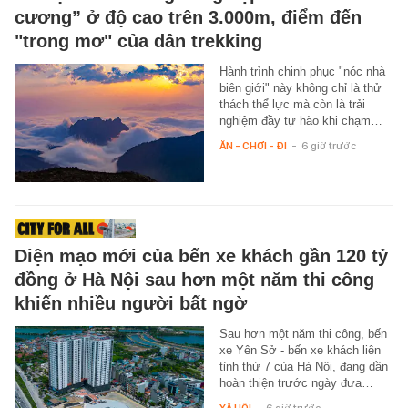
cương” ở độ cao trên 3.000m, điểm đến
"trong mơ" của dân trekking
Hành trình chinh phục "nóc nhà
biên giới" này không chỉ là thử
thách thể lực mà còn là trải
nghiệm đầy tự hào khi chạm…
ĂN - CHƠI - ĐI
-
6 giờ trước
Diện mạo mới của bến xe khách gần 120 tỷ
đồng ở Hà Nội sau hơn một năm thi công
khiến nhiều người bất ngờ
Sau hơn một năm thi công, bến
xe Yên Sở - bến xe khách liên
tỉnh thứ 7 của Hà Nội, đang dần
hoàn thiện trước ngày đưa…
XÃ HỘI
-
6 giờ trước