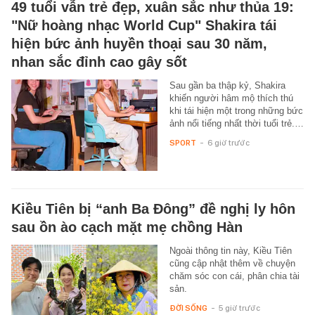
49 tuổi vẫn trẻ đẹp, xuân sắc như thủa 19:
"Nữ hoàng nhạc World Cup" Shakira tái
hiện bức ảnh huyền thoại sau 30 năm,
nhan sắc đỉnh cao gây sốt
Sau gần ba thập kỷ, Shakira
khiến người hâm mộ thích thú
khi tái hiện một trong những bức
ảnh nổi tiếng nhất thời tuổi trẻ.…
SPORT
-
6 giờ trước
Kiều Tiên bị “anh Ba Đông” đề nghị ly hôn
sau ồn ào cạch mặt mẹ chồng Hàn
Ngoài thông tin này, Kiều Tiên
cũng cập nhật thêm về chuyện
chăm sóc con cái, phân chia tài
sản.
ĐỜI SỐNG
-
5 giờ trước