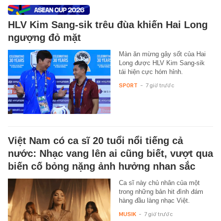
HLV Kim Sang-sik trêu đùa khiến Hai Long
ngượng đỏ mặt
Màn ăn mừng gây sốt của Hai
Long được HLV Kim Sang-sik
tái hiện cực hóm hỉnh.
SPORT
-
7 giờ trước
Việt Nam có ca sĩ 20 tuổi nổi tiếng cả
nước: Nhạc vang lên ai cũng biết, vượt qua
biến cố bỏng nặng ảnh hưởng nhan sắc
Ca sĩ này chủ nhân của một
trong những bản hit đình đám
hàng đầu làng nhạc Việt.
MUSIK
-
7 giờ trước