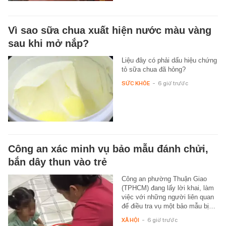
Vì sao sữa chua xuất hiện nước màu vàng
sau khi mở nắp?
Liệu đây có phải dấu hiệu chứng
tỏ sữa chua đã hỏng?
SỨC KHỎE
-
6 giờ trước
Công an xác minh vụ bảo mẫu đánh chửi,
bắn dây thun vào trẻ
Công an phường Thuận Giao
(TPHCM) đang lấy lời khai, làm
việc với những người liên quan
để điều tra vụ một bảo mẫu bị…
XÃ HỘI
-
6 giờ trước