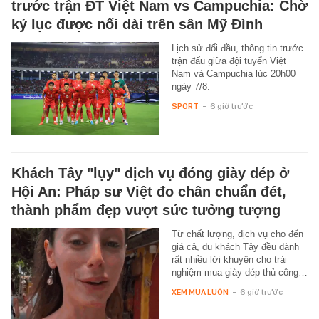
trước trận ĐT Việt Nam vs Campuchia: Chờ
kỷ lục được nối dài trên sân Mỹ Đình
Lịch sử đối đầu, thông tin trước
trận đấu giữa đội tuyển Việt
Nam và Campuchia lúc 20h00
ngày 7/8.
SPORT
-
6 giờ trước
Khách Tây "lụy" dịch vụ đóng giày dép ở
Hội An: Pháp sư Việt đo chân chuẩn đét,
thành phẩm đẹp vượt sức tưởng tượng
Từ chất lượng, dịch vụ cho đến
giá cả, du khách Tây đều dành
rất nhiều lời khuyên cho trải
nghiệm mua giày dép thủ công…
XEM MUA LUÔN
-
6 giờ trước