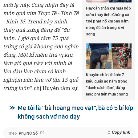
mới lạ này. Công nhận đây là
Hãy cẩn thận khi mua hộp
món quà vừa Thực Tế - Tinh Tế
cơm thủy tinh: Chúng có
- Kinh Tế. Trend này mình
thể phát nổ khi bạn hâm
nóng đồ ăn trong lò vi
thấy quá xứng đáng để "đu"
sóng
luôn. 1 giỏ quà tầm 75 quả
trứng có giá khoảng 500 nghìn
đồng. Một kỉ niệm thú vị khi
làm giỏ quà này với mình là
lần đầu làm chưa có kinh
Khuyên chân thành: 7
nghiệm nên làm vỡ tận 15 quả
kiểu quần áo nằm trong
trứng luôn"
, chị Huyền tâm sự.
"danh sách đen", đừng
lãng phí tiền mua chúng
Mẹ tôi là "bà hoàng mẹo vặt", bà có 5 bí kíp
không sách vở nào dạy
Copy link
Theo
Phụ Nữ Số