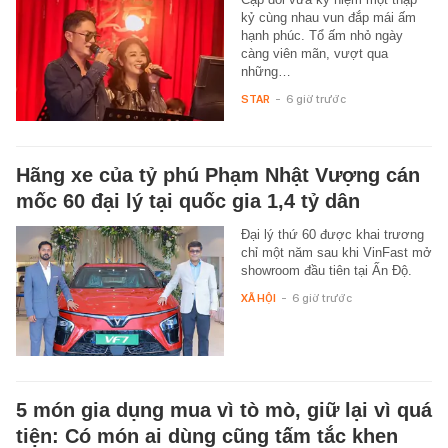
kỷ cùng nhau vun đắp mái ấm
hạnh phúc. Tổ ấm nhỏ ngày
càng viên mãn, vượt qua
những…
STAR
-
6 giờ trước
Hãng xe của tỷ phú Phạm Nhật Vượng cán
mốc 60 đại lý tại quốc gia 1,4 tỷ dân
Đại lý thứ 60 được khai trương
chỉ một năm sau khi VinFast mở
showroom đầu tiên tại Ấn Độ.
XÃ HỘI
-
6 giờ trước
5 món gia dụng mua vì tò mò, giữ lại vì quá
tiện: Có món ai dùng cũng tấm tắc khen