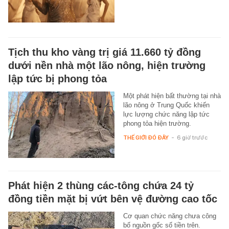
Tịch thu kho vàng trị giá 11.660 tỷ đồng
dưới nền nhà một lão nông, hiện trường
lập tức bị phong tỏa
Một phát hiện bất thường tại nhà
lão nông ở Trung Quốc khiến
lực lượng chức năng lập tức
phong tỏa hiện trường.
THẾ GIỚI ĐÓ ĐÂY
-
6 giờ trước
Phát hiện 2 thùng các-tông chứa 24 tỷ
đồng tiền mặt bị vứt bên vệ đường cao tốc
Cơ quan chức năng chưa công
bố nguồn gốc số tiền trên.