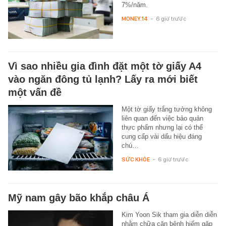
7%/năm.
MONEY.14
-
6 giờ trước
Vì sao nhiều gia đình đặt một tờ giấy A4
vào ngăn đông tủ lạnh? Lấy ra mới biết
một vấn đề
Một tờ giấy trắng tưởng không
liên quan đến việc bảo quản
thực phẩm nhưng lại có thể
cung cấp vài dấu hiệu đáng
chú…
SỨC KHỎE
-
6 giờ trước
Mỹ nam gây bão khắp châu Á
Kim Yoon Sik tham gia diễn diễn
nhằm chữa căn bệnh hiếm gặp