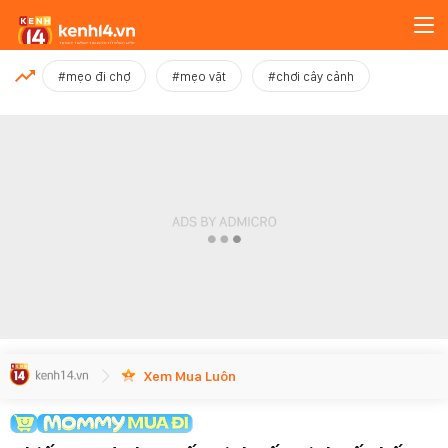
MỚI NHẤT
#mẹo đi chợ
#mẹo vặt
#chơi cây cảnh
Xem thêm
Xem Mua Luôn