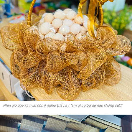
Nhìn giỏ quà xinh lại còn ý nghĩa thế này, làm gì có bà đẻ nào không cười