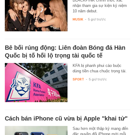
BLACKPINK chính thức xác
nhận tham gia sự kiện kỷ niệm
10 năm debut.
MUSIK
-
5 giờ trước
Bê bối rúng động: Liên đoàn Bóng đá Hàn
Quốc bị tố hối lộ trọng tài quốc tế
KFA bị phanh phui cáo buộc
dùng tiền chua chuộc trọng tài.
SPORT
-
5 giờ trước
Cách bán iPhone cũ vừa bị Apple "khai tử"
Sau hơn một thập kỷ mang đến
đặc quyền đổi iPhone mới mỗi