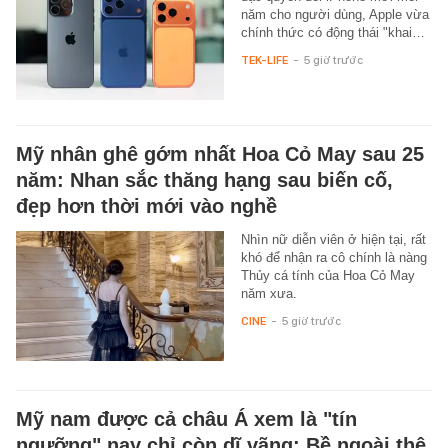
năm cho người dùng, Apple vừa
chính thức có động thái "khai…
TEK-LIFE
-
5 giờ trước
Mỹ nhân ghê gớm nhất Hoa Cỏ May sau 25
năm: Nhan sắc thăng hạng sau biến cố,
đẹp hơn thời mới vào nghề
Nhìn nữ diễn viên ở hiện tại, rất
khó để nhận ra cô chính là nàng
Thủy cá tính của Hoa Cỏ May
năm xưa.
CINE
-
5 giờ trước
Mỹ nam được cả châu Á xem là "tín
ngưỡng" nay chỉ còn dĩ vãng: Bề ngoài thê