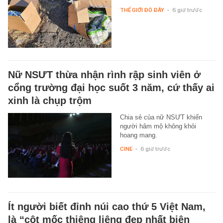
THẾ GIỚI ĐÓ ĐÂY
-
6 giờ trước
Nữ NSƯT thừa nhận rình rập sinh viên ở
cổng trường đại học suốt 3 năm, cứ thấy ai
xinh là chụp trộm
Chia sẻ của nữ NSƯT khiến
người hâm mộ không khỏi
hoang mang.
CINE
-
6 giờ trước
Ít người biết đỉnh núi cao thứ 5 Việt Nam,
là “cột mốc thiêng liêng đẹp nhất biên