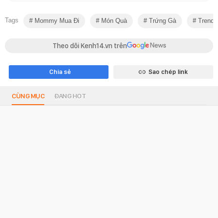
Tags
Mommy Mua Đi
Món Quà
Trứng Gà
Trend
Theo dõi Kenh14.vn trên
Chia sẻ
Sao chép link
CÙNG MỤC
ĐANG HOT