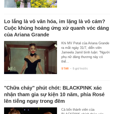
Lo lắng là vô văn hóa, im lặng là vô cảm?
Cuộc khủng hoảng ứng xử quanh vóc dáng
của Ariana Grande
Khi MV Petal của Ariana Grande
ra mắt ngày 31/7, diễn viên
Jameela Jamil bình luận: “Người
phụ nữ đáng thương này có
thể…
STAR
-
5 giờ trước
"Chữa cháy" phút chót: BLACKPINK xác
nhận tham gia sự kiện 10 năm, phía Rosé
lên tiếng ngay trong đêm
Cả bốn thành viên của