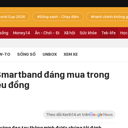
orld Cup 2026
Sống xanh - Chạy điện
Hành chính không g
 sống
Money.14
Ăn - Chơi - Đi
Xã hội
Sức khỏe
Tek-life
Học
W-TO
SỐNG SỐ
UNBOX
XEM XE
: Smartband đáng mua trong
ệu đồng
Theo dõi Kenh14.vn trên
m vòng đeo tay thông minh được chúng tôi đánh