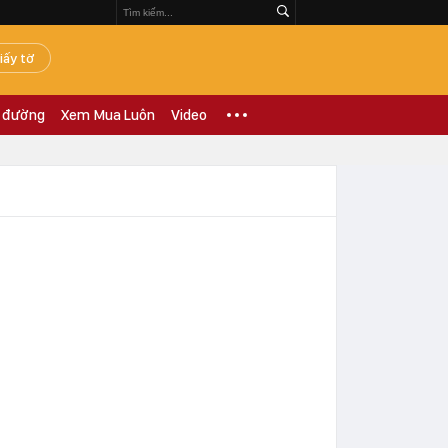
iấy tờ
 đường
Xem Mua Luôn
Video