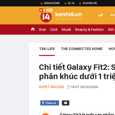
EMAGAZINE
ID.14
SHOWLIVE
W
Star
Ciné
Musik
Beauty & Fashion
Đời
TEK-LIFE
THE CONNECTED HOME
HO
Chi tiết Galaxy Fit2
phân khúc dưới 1 tri
DUYET NGUYEN,
19:57 30/12/2020
Chia sẻ
Galaxy Fit2 là một sản phẩ