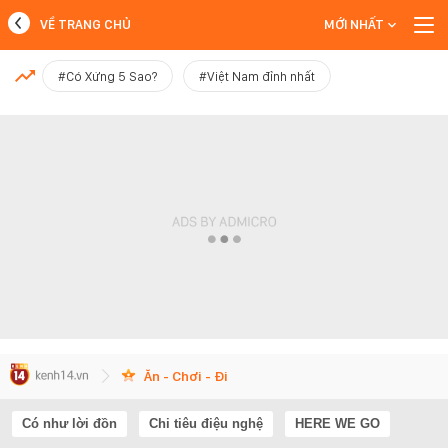
VỀ TRANG CHỦ
MỚI NHẤT
MỚI NHẤT
#Có Xứng 5 Sao?
#Việt Nam đỉnh nhất
Xem thêm
Ăn - Chơi - Đi
Có như lời đồn
Chi tiêu điệu nghệ
HERE WE GO