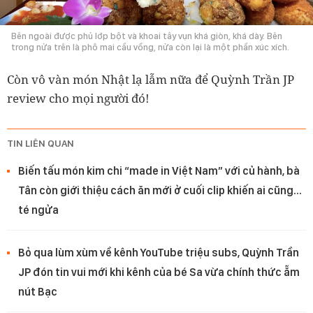
Bên ngoài được phủ lớp bột và khoai tây vụn khá giòn, khá dày. Bên
trong nửa trên là phô mai cầu vồng, nửa còn lại là một phần xúc xích.
Còn vô vàn món Nhật lạ lẫm nữa để Quỳnh Trần JP
review cho mọi người đó!
TIN LIÊN QUAN
Biến tấu món kim chi “made in Việt Nam” với củ hành, bà
Tân còn giới thiệu cách ăn mới ở cuối clip khiến ai cũng…
té ngửa
Bỏ qua lùm xùm về kênh YouTube triệu subs, Quỳnh Trần
JP đón tin vui mới khi kênh của bé Sa vừa chính thức ẵm
nút Bạc