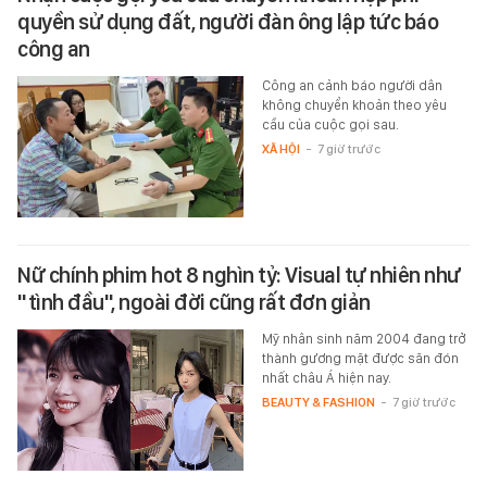
quyền sử dụng đất, người đàn ông lập tức báo
công an
Công an cảnh báo người dân
không chuyển khoản theo yêu
cầu của cuộc gọi sau.
XÃ HỘI
-
7 giờ trước
Nữ chính phim hot 8 nghìn tỷ: Visual tự nhiên như
"tình đầu", ngoài đời cũng rất đơn giản
Mỹ nhân sinh năm 2004 đang trở
thành gương mặt được săn đón
nhất châu Á hiện nay.
BEAUTY & FASHION
-
7 giờ trước