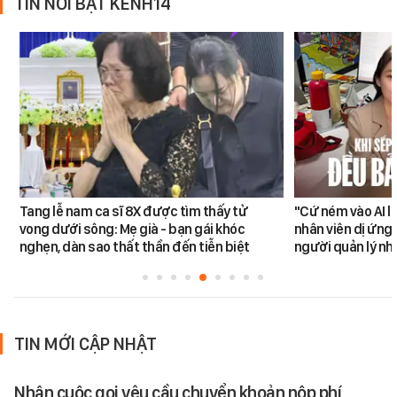
TIN NỔI BẬT KÊNH14
Tang lễ nam ca sĩ 8X được tìm thấy tử
"Cứ ném vào AI l
vong dưới sông: Mẹ già - bạn gái khóc
nhân viên dị ứng 
nghẹn, dàn sao thất thần đến tiễn biệt
người quản lý nh
TIN MỚI CẬP NHẬT
Nhận cuộc gọi yêu cầu chuyển khoản nộp phí