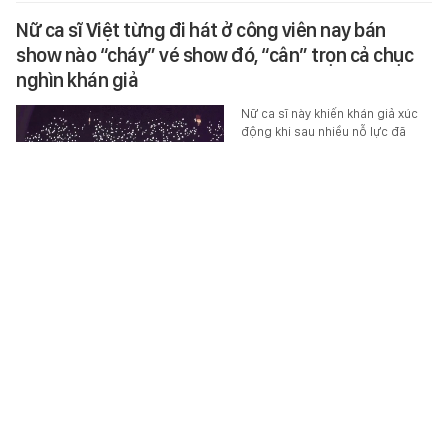
Nữ ca sĩ Việt từng đi hát ở công viên nay bán
show nào “cháy” vé show đó, “cân” trọn cả chục
nghìn khán giả
Nữ ca sĩ này khiến khán giả xúc
động khi sau nhiều nỗ lực đã
nhận được quả ngọt xứng đáng.
MUSIK
-
5 giờ trước
8 lợi ích sức khỏe của trái cam bạn chưa bao giờ
biết
Một ly nước ép cam cung cấp
cho chúng ta năng lượng, dinh
dưỡng và giá trị tinh thần, giúp
khám phá niềm đam mê và vẻ…
SỨC KHỎE
-
5 giờ trước