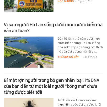
HỌC ĐƯỜNG
-
6 giờ trước
Vì sao người Hà Lan sống dưới mực nước biển mà
vẫn an toàn?
Gần 1/3 lãnh thổ nằm dưới mực
nước biển nhưng Hà Lan không
phải nơm nớp sợ những cơn thịnh
nộ của đại dương mà rất an…
THẾ GIỚI ĐÓ ĐÂY
-
6 giờ trước
Bí mật rợn người trong bộ gen nhân loại: 1% DNA
của bạn đến từ một loài người "bóng ma" chưa
từng được biết tới!
Trước khi loài Homo sapiens
thực hiện cuộc đại di cư rời khỏi