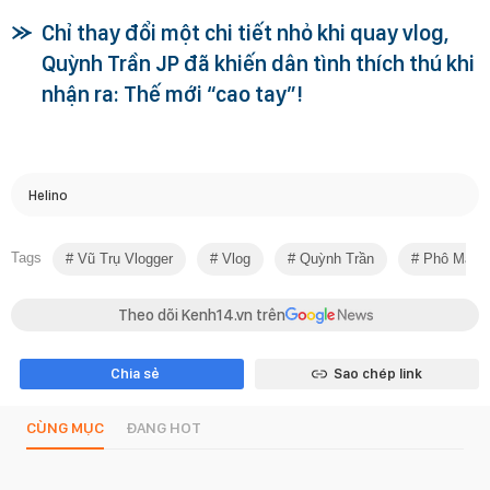
Chỉ thay đổi một chi tiết nhỏ khi quay vlog,
Quỳnh Trần JP đã khiến dân tình thích thú khi
nhận ra: Thế mới “cao tay”!
Helino
Tags
Vũ Trụ Vlogger
Vlog
Quỳnh Trần
Phô Mai 
Theo dõi Kenh14.vn trên
Chia sẻ
Sao chép link
CÙNG MỤC
ĐANG HOT