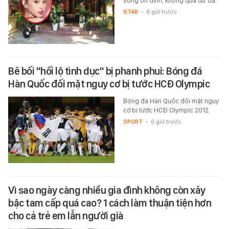
sống ổn định, không quá dư dả.
STAR
-
6 giờ trước
Bê bối "hối lộ tình dục" bị phanh phui: Bóng đá
Hàn Quốc đối mặt nguy cơ bị tước HCĐ Olympic
Bóng đá Hàn Quốc đối mặt nguy
cơ bị tước HCĐ Olympic 2012.
SPORT
-
6 giờ trước
Vì sao ngày càng nhiều gia đình không còn xây
bậc tam cấp quá cao? 1 cách làm thuận tiện hơn
cho cả trẻ em lẫn người già