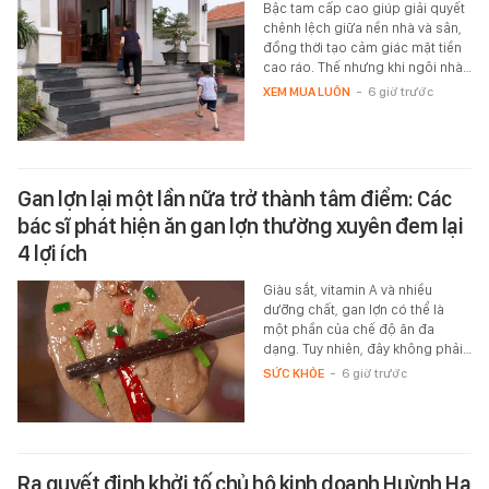
Bậc tam cấp cao giúp giải quyết
chênh lệch giữa nền nhà và sân,
đồng thời tạo cảm giác mặt tiền
cao ráo. Thế nhưng khi ngôi nhà…
XEM MUA LUÔN
-
6 giờ trước
Gan lợn lại một lần nữa trở thành tâm điểm: Các
bác sĩ phát hiện ăn gan lợn thường xuyên đem lại
4 lợi ích
Giàu sắt, vitamin A và nhiều
dưỡng chất, gan lợn có thể là
một phần của chế độ ăn đa
dạng. Tuy nhiên, đây không phải…
SỨC KHỎE
-
6 giờ trước
Ra quyết định khởi tố chủ hộ kinh doanh Huỳnh Hạ