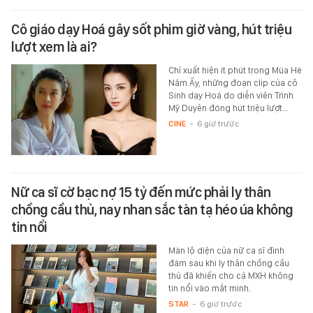
Cô giáo dạy Hoá gây sốt phim giờ vàng, hút triệu
lượt xem là ai?
Chỉ xuất hiện ít phút trong Mùa Hè
Năm Ấy, những đoạn clip của cô
Sinh dạy Hoá do diễn viên Trình
Mỹ Duyên đóng hút triệu lượt…
CINE
-
6 giờ trước
Nữ ca sĩ cờ bạc nợ 15 tỷ đến mức phải ly thân
chồng cầu thủ, nay nhan sắc tàn tạ héo úa không
tin nổi
Màn lộ diện của nữ ca sĩ đình
đám sau khi ly thân chồng cầu
thủ đã khiến cho cả MXH không
tin nổi vào mắt mình.
STAR
-
6 giờ trước