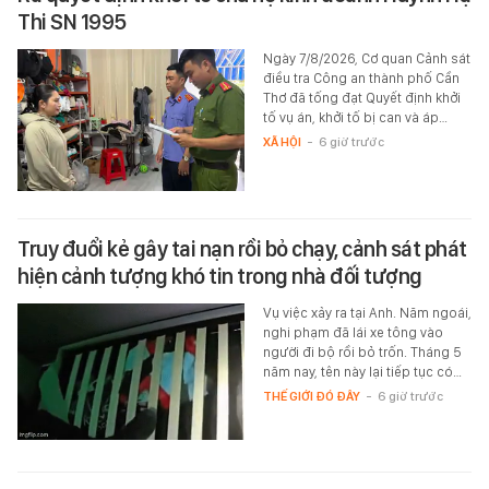
Thi SN 1995
Ngày 7/8/2026, Cơ quan Cảnh sát
điều tra Công an thành phố Cần
Thơ đã tống đạt Quyết định khởi
tố vụ án, khởi tố bị can và áp…
XÃ HỘI
-
6 giờ trước
Truy đuổi kẻ gây tai nạn rồi bỏ chạy, cảnh sát phát
hiện cảnh tượng khó tin trong nhà đối tượng
Vụ việc xảy ra tại Anh. Năm ngoái,
nghi phạm đã lái xe tông vào
người đi bộ rồi bỏ trốn. Tháng 5
năm nay, tên này lại tiếp tục có…
THẾ GIỚI ĐÓ ĐÂY
-
6 giờ trước