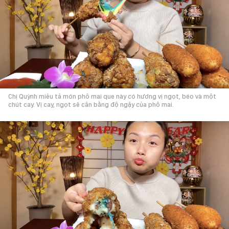
Chị Quỳnh miêu tả món phô mai que này có hương vị ngọt, béo và một
chút cay. Vị cay, ngọt sẽ cân bằng độ ngậy của phô mai.