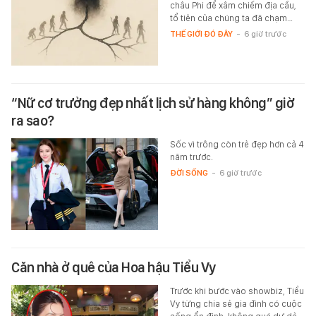
châu Phi để xâm chiếm địa cầu,
tổ tiên của chúng ta đã chạm…
THẾ GIỚI ĐÓ ĐÂY
-
6 giờ trước
“Nữ cơ trưởng đẹp nhất lịch sử hàng không” giờ
ra sao?
Sốc vì trông còn trẻ đẹp hơn cả 4
năm trước.
ĐỜI SỐNG
-
6 giờ trước
Căn nhà ở quê của Hoa hậu Tiểu Vy
Trước khi bước vào showbiz, Tiểu
Vy từng chia sẻ gia đình có cuộc