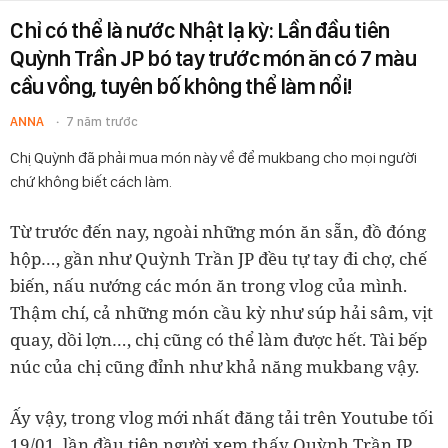
Chỉ có thể là nước Nhật lạ kỳ: Lần đầu tiên
Quỳnh Trần JP bó tay trước món ăn có 7 màu
cầu vồng, tuyên bố không thể làm nổi!
ANNA
7 năm trước
Chị Quỳnh đã phải mua món này về để mukbang cho mọi người
chứ không biết cách làm.
Từ trước đến nay, ngoài những món ăn sẵn, đồ đóng
hộp…, gần như Quỳnh Trần JP đều tự tay đi chợ, chế
biến, nấu nướng các món ăn trong vlog của mình.
Thậm chí, cả những món cầu kỳ như súp hải sâm, vịt
quay, dồi lợn…, chị cũng có thể làm được hết. Tài bếp
núc của chị cũng đỉnh như khả năng mukbang vậy.
Ấy vậy, trong vlog mới nhất đăng tải trên Youtube tối
19/01, lần đầu tiên người xem thấy Quỳnh Trần JP