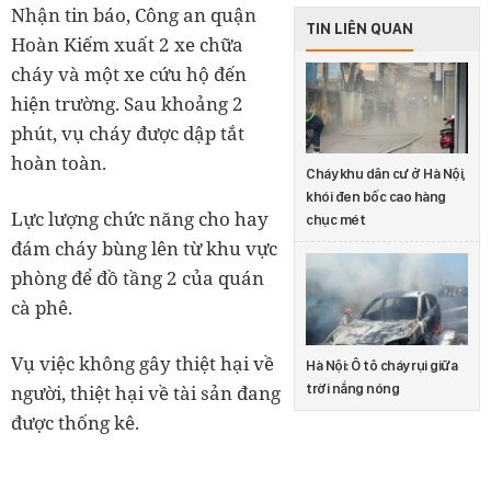
Nhận tin báo, Công an quận
TIN LIÊN QUAN
Hoàn Kiếm xuất 2 xe chữa
cháy và một xe cứu hộ đến
hiện trường. Sau khoảng 2
phút, vụ cháy được dập tắt
hoàn toàn.
Cháy khu dân cư ở Hà Nội,
khói đen bốc cao hàng
Lực lượng chức năng cho hay
chục mét
đám cháy bùng lên từ khu vực
phòng để đồ tầng 2 của quán
cà phê.
Vụ việc không gây thiệt hại về
Hà Nội: Ô tô cháy rụi giữa
trời nắng nóng
người, thiệt hại về tài sản đang
được thống kê.