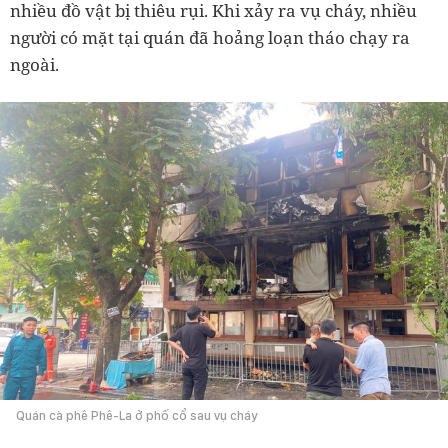
nhiều đồ vật bị thiêu rụi. Khi xảy ra vụ cháy, nhiều
người có mặt tại quán đã hoảng loạn tháo chạy ra
ngoài.
Quán cà phê Phê-La ở phố cổ sau vụ cháy