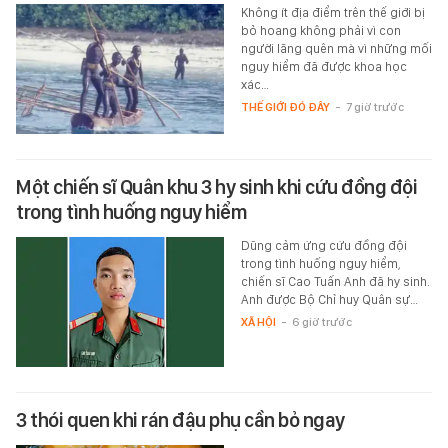
Không ít địa điểm trên thế giới bị
bỏ hoang không phải vì con
người lãng quên mà vì những mối
nguy hiểm đã được khoa học
xác…
THẾ GIỚI ĐÓ ĐÂY
-
7 giờ trước
Một chiến sĩ Quân khu 3 hy sinh khi cứu đồng đội
trong tình huống nguy hiểm
Dũng cảm ứng cứu đồng đội
trong tình huống nguy hiểm,
chiến sĩ Cao Tuấn Anh đã hy sinh.
Anh được Bộ Chỉ huy Quân sự…
XÃ HỘI
-
6 giờ trước
3 thói quen khi rán đậu phụ cần bỏ ngay