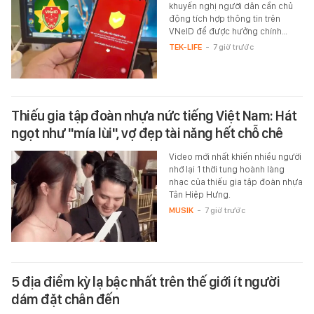
khuyến nghị người dân cần chủ
động tích hợp thông tin trên
VNeID để được hưởng chính…
TEK-LIFE
-
7 giờ trước
Thiếu gia tập đoàn nhựa nức tiếng Việt Nam: Hát
ngọt như "mía lùi", vợ đẹp tài năng hết chỗ chê
Video mới nhất khiến nhiều người
nhớ lại 1 thời tung hoành làng
nhạc của thiếu gia tập đoàn nhựa
Tân Hiệp Hưng.
MUSIK
-
7 giờ trước
5 địa điểm kỳ lạ bậc nhất trên thế giới ít người
dám đặt chân đến