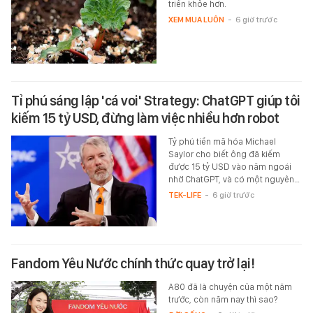
triển khỏe hơn.
XEM MUA LUÔN
-
6 giờ trước
Tỉ phú sáng lập 'cá voi' Strategy: ChatGPT giúp tôi
kiếm 15 tỷ USD, đừng làm việc nhiều hơn robot
Tỷ phú tiền mã hóa Michael
Saylor cho biết ông đã kiếm
được 15 tỷ USD vào năm ngoái
nhờ ChatGPT, và có một nguyên…
TEK-LIFE
-
6 giờ trước
Fandom Yêu Nước chính thức quay trở lại!
A80 đã là chuyện của một năm
trước, còn năm nay thì sao?