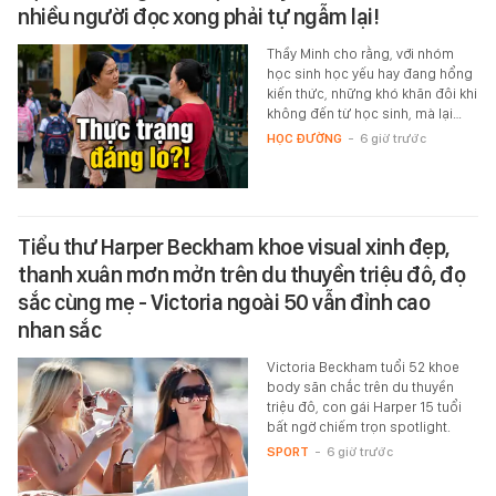
nhiều người đọc xong phải tự ngẫm lại!
Thầy Minh cho rằng, với nhóm
học sinh học yếu hay đang hổng
kiến thức, những khó khăn đôi khi
không đến từ học sinh, mà lại…
HỌC ĐƯỜNG
-
6 giờ trước
Tiểu thư Harper Beckham khoe visual xinh đẹp,
thanh xuân mơn mởn trên du thuyền triệu đô, đọ
sắc cùng mẹ - Victoria ngoài 50 vẫn đỉnh cao
nhan sắc
Victoria Beckham tuổi 52 khoe
body săn chắc trên du thuyền
triệu đô, con gái Harper 15 tuổi
bất ngờ chiếm trọn spotlight.
SPORT
-
6 giờ trước