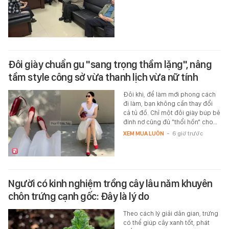
Đôi giày chuẩn gu "sang trọng thầm lặng", nâng
tầm style công sở vừa thanh lịch vừa nữ tính
Đôi khi, để làm mới phong cách
đi làm, bạn không cần thay đổi
cả tủ đồ. Chỉ một đôi giày búp bê
đính nơ cũng đủ "thổi hồn" cho…
XEM MUA LUÔN
-
6 giờ trước
Người có kinh nghiệm trồng cây lâu năm khuyên
chôn trứng cạnh gốc: Đây là lý do
Theo cách lý giải dân gian, trứng
có thể giúp cây xanh tốt, phát