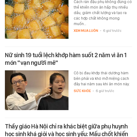
Cách rán đậu phụ không đúng có
thể khiến món ăn hấp thụ nhiều
dầu, giảm chất lượng và tạo ra
các hợp chất không mong
muốn…
XEM MUA LUÔN
-
6 giờ trước
Nữ sinh 19 tuổi lệch khớp hàm suốt 2 năm vì ăn 1
món "vạn người mê"
Cô bị đau khớp thái dương hàm
bên phải và khó mở miệng cách
đây hai năm sau khi ăn món này.
SỨC KHỎE
-
6 giờ trước
Thầy giáo Hà Nội chỉ ra khác biệt giữa phụ huynh
học sinh khá giỏi và học sinh yếu: Mấu chốt khiến