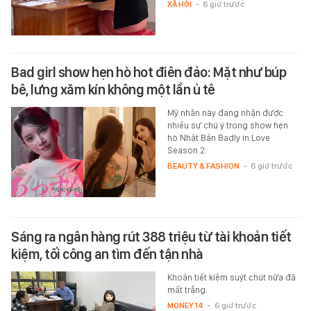
XÃ HỘI
-
6 giờ trước
Bad girl show hẹn hò hot điên đảo: Mặt như búp
bê, lưng xăm kín không một lần ủ tê
Mỹ nhân này đang nhận được
nhiều sự chú ý trong show hẹn
hò Nhật Bản Badly in Love
Season 2.
BEAUTY & FASHION
-
6 giờ trước
Sáng ra ngân hàng rút 388 triệu từ tài khoản tiết
kiệm, tối công an tìm đến tận nhà
Khoản tiết kiệm suýt chút nữa đã
mất trắng.
MONEY.14
-
6 giờ trước