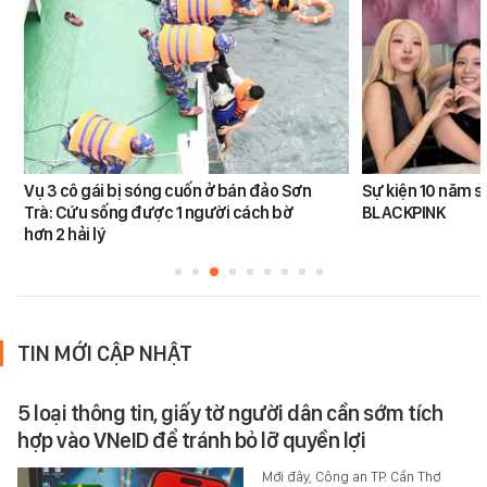
Vụ 3 cô gái bị sóng cuốn ở bán đảo Sơn
Sự kiện 10 năm s
Trà: Cứu sống được 1 người cách bờ
BLACKPINK
hơn 2 hải lý
TIN MỚI CẬP NHẬT
5 loại thông tin, giấy tờ người dân cần sớm tích
hợp vào VNeID để tránh bỏ lỡ quyền lợi
Mới đây, Công an TP. Cần Thơ