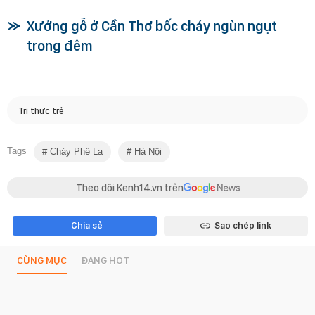
Xưởng gỗ ở Cần Thơ bốc cháy ngùn ngụt
trong đêm
Trí thức trẻ
Tags
Cháy Phê La
Hà Nội
Theo dõi Kenh14.vn trên
Chia sẻ
Sao chép link
CÙNG MỤC
ĐANG HOT