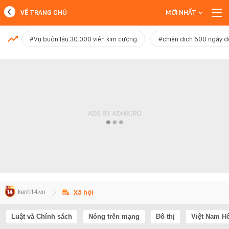
VỀ TRANG CHỦ
MỚI NHẤT
MỚI NHẤT
#Vụ buôn lậu 30.000 viên kim cương
#chiến dịch 500 ngày 
Xem thêm
Xã hội
Luật và Chính sách
Nóng trên mạng
Đô thị
Việt Nam H