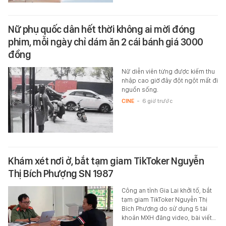
Nữ phụ quốc dân hết thời không ai mời đóng
phim, mỗi ngày chỉ dám ăn 2 cái bánh giá 3000
đồng
Nữ diễn viên từng được kiếm thu
nhập cao giờ đây đột ngột mất đi
nguồn sống.
CINE
-
6 giờ trước
Khám xét nơi ở, bắt tạm giam TikToker Nguyễn
Thị Bích Phượng SN 1987
Công an tỉnh Gia Lai khởi tố, bắt
tạm giam TikToker Nguyễn Thị
Bích Phượng do sử dụng 5 tài
khoản MXH đăng video, bài viết…