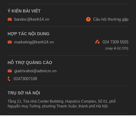
Ý KIẾN BÀI VIẾT
bandoc@kenh14.vn
Câu hỏi thường gặp
HỢP TÁC NỘI DUNG
marketing@kenh14.vn
024 7309 5555
HỖ TRỢ QUẢNG CÁO
giaitrixahoi@admicro.vn
02473007108
TRỤ SỞ HÀ NỘI
Tầng 21, Tòa nhà Center Building, Hapulico Complex, Số 01, phố
Nguyễn Huy Tưởng, phường Thanh Xuân, thành phố Hà Nội
TRỤ SỞ TP.HỒ CHÍ MINH
Tầng 4, Tòa nhà 123, số 127 Võ Văn Tần, Phường Xuân Hòa, TPHCM