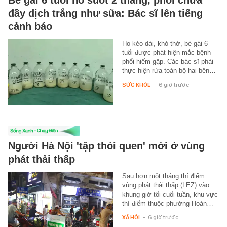
đầy dịch trắng như sữa: Bác sĩ lên tiếng
cảnh báo
Ho kéo dài, khó thở, bé gái 6
tuổi được phát hiện mắc bệnh
phổi hiếm gặp. Các bác sĩ phải
thực hiện rửa toàn bộ hai bên…
SỨC KHỎE
-
6 giờ trước
Người Hà Nội 'tập thói quen' mới ở vùng
phát thải thấp
Sau hơn một tháng thí điểm
vùng phát thải thấp (LEZ) vào
khung giờ tối cuối tuần, khu vực
thí điểm thuộc phường Hoàn…
XÃ HỘI
-
6 giờ trước