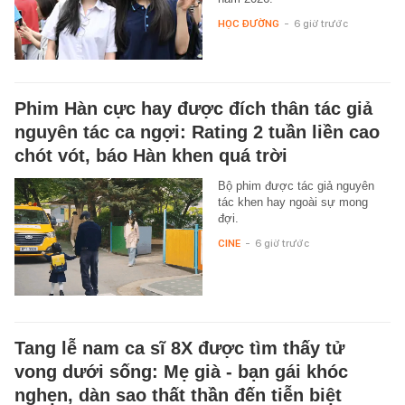
HỌC ĐƯỜNG
-
6 giờ trước
Phim Hàn cực hay được đích thân tác giả
nguyên tác ca ngợi: Rating 2 tuần liền cao
chót vót, báo Hàn khen quá trời
Bộ phim được tác giả nguyên
tác khen hay ngoài sự mong
đợi.
CINE
-
6 giờ trước
Tang lễ nam ca sĩ 8X được tìm thấy tử
vong dưới sống: Mẹ già - bạn gái khóc
nghẹn, dàn sao thất thần đến tiễn biệt