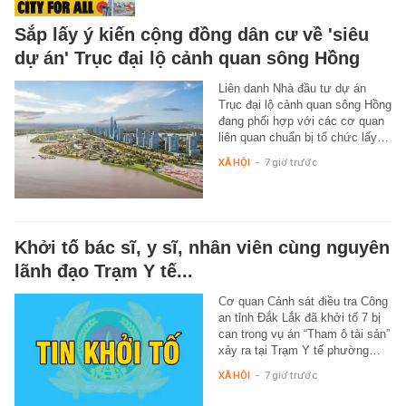
Sắp lấy ý kiến cộng đồng dân cư về 'siêu
dự án' Trục đại lộ cảnh quan sông Hồng
Liên danh Nhà đầu tư dự án
Trục đại lộ cảnh quan sông Hồng
đang phối hợp với các cơ quan
liên quan chuẩn bị tổ chức lấy…
XÃ HỘI
-
7 giờ trước
Khởi tố bác sĩ, y sĩ, nhân viên cùng nguyên
lãnh đạo Trạm Y tế...
Cơ quan Cảnh sát điều tra Công
an tỉnh Đắk Lắk đã khởi tố 7 bị
can trong vụ án “Tham ô tài sản”
xảy ra tại Trạm Y tế phường…
XÃ HỘI
-
7 giờ trước