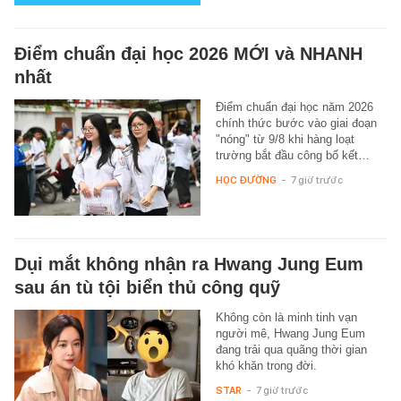
Điểm chuẩn đại học 2026 MỚI và NHANH
nhất
Điểm chuẩn đại học năm 2026
chính thức bước vào giai đoạn
"nóng" từ 9/8 khi hàng loạt
trường bắt đầu công bố kết…
HỌC ĐƯỜNG
-
7 giờ trước
Dụi mắt không nhận ra Hwang Jung Eum
sau án tù tội biển thủ công quỹ
Không còn là minh tinh vạn
người mê, Hwang Jung Eum
đang trải qua quãng thời gian
khó khăn trong đời.
STAR
-
7 giờ trước