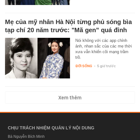
Mẹ của mỹ nhân Hà Nội từng phủ sóng bìa
tạp chí 20 năm trước: "Mã gen” quá đỉnh
Nói không với các app chỉnh
ảnh, nhan sắc của các mẹ thời
xưa vẫn khiến cõi mạng trầm
trồ.
ĐỜI SỐNG
-
5 giờ trước
Xem thêm
CHỊU TRÁCH NHIỆM QUẢN LÝ NỘI DUNG
Bà Nguyễn Bích Minh