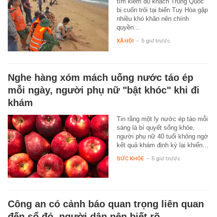
tìm kiếm du khách Trung Quốc
bị cuốn trôi tại biển Tuy Hòa gặp
nhiều khó khăn nên chính
quyền…
XÃ HỘI
-
5 giờ trước
Nghe hàng xóm mách uống nước táo ép
mỗi ngày, người phụ nữ "bật khóc" khi đi
khám
Tin rằng một ly nước ép táo mỗi
sáng là bí quyết sống khỏe,
người phụ nữ 40 tuổi không ngờ
kết quả khám định kỳ lại khiến…
SỨC KHỎE
-
5 giờ trước
Công an có cảnh báo quan trọng liên quan
đến sổ đỏ, người dân nên biết rõ