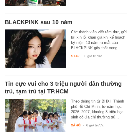
BLACKPINK sau 10 năm
Các thành viên viết tâm thư, gửi
lời xin lỗi khán giả khi kế hoạch
kỷ niệm 10 năm ra mắt của
BLACKPINK gây thất vọng.…
STAR
-
6 giờ trước
Tin cực vui cho 3 triệu người dân thường
trú, tạm trú tại TP.HCM
Theo thông tin từ BHXH Thành
phố Hồ Chí Minh, từ năm học
2026–2027, khoảng 3 triệu học
sinh có địa chỉ thường trú…
XÃ HỘI
-
6 giờ trước