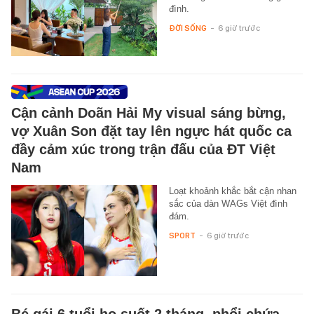
đình.
ĐỜI SỐNG
-
6 giờ trước
Cận cảnh Doãn Hải My visual sáng bừng,
vợ Xuân Son đặt tay lên ngực hát quốc ca
đầy cảm xúc trong trận đấu của ĐT Việt
Nam
Loạt khoảnh khắc bắt cận nhan
sắc của dàn WAGs Việt đình
đám.
SPORT
-
6 giờ trước
Bé gái 6 tuổi ho suốt 2 tháng, phổi chứa