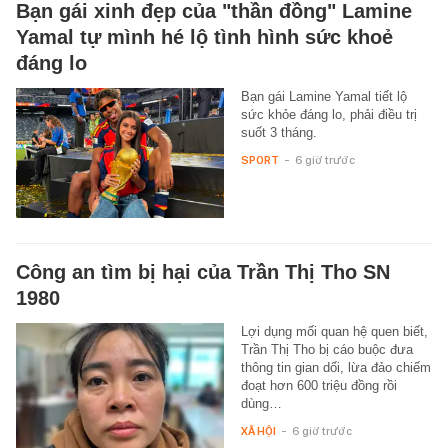
Bạn gái xinh đẹp của "thần đồng" Lamine
Yamal tự mình hé lộ tình hình sức khoẻ
đáng lo
Bạn gái Lamine Yamal tiết lộ
sức khỏe đáng lo, phải điều trị
suốt 3 tháng.
SPORT
-
6 giờ trước
Công an tìm bị hại của Trần Thị Tho SN
1980
Lợi dụng mối quan hệ quen biết,
Trần Thị Tho bị cáo buộc đưa
thông tin gian dối, lừa đảo chiếm
đoạt hơn 600 triệu đồng rồi
dùng…
XÃ HỘI
-
6 giờ trước