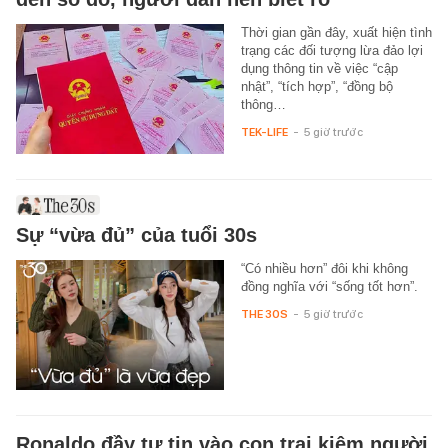
Thời gian gần đây, xuất hiện tình
trạng các đối tượng lừa đảo lợi
dụng thông tin về việc “cập
nhật”, “tích hợp”, “đồng bộ
thông…
TEK-LIFE
-
5 giờ trước
Sự “vừa đủ” của tuổi 30s
“Có nhiều hơn” đôi khi không
đồng nghĩa với “sống tốt hơn”.
THE 30S
-
5 giờ trước
Ronaldo đầy tự tin vào con trai kiêm người