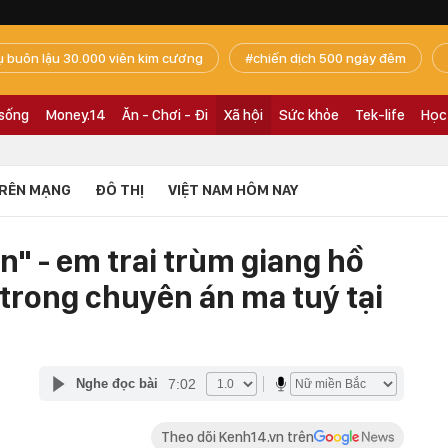
ụ buôn lậu 30.000 viên kim cương
chiến dịch 500 ngày đêm
 sống
Money.14
Ăn - Chơi - Đi
Xã hội
Sức khỏe
Tek-life
Học
RÊN MẠNG
ĐÔ THỊ
VIỆT NAM HÔM NAY
" - em trai trùm giang hồ
t trong chuyên án ma tuý tại
7:02
Nghe đọc bài
Theo dõi Kenh14.vn trên