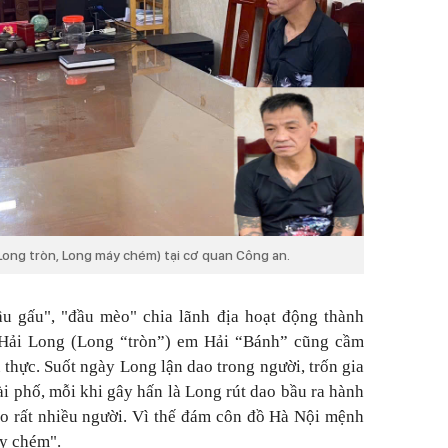
Long tròn, Long máy chém) tại cơ quan Công an.
 gấu", "đầu mèo" chia lãnh địa hoạt động thành
 Hải Long (Long “tròn”) em Hải “Bánh” cũng cầm
thực. Suốt ngày Long lận dao trong người, trốn gia
i phố, mỗi khi gây hấn là Long rút dao bầu ra hành
ho rất nhiều người. Vì thế đám côn đồ Hà Nội mệnh
y chém".