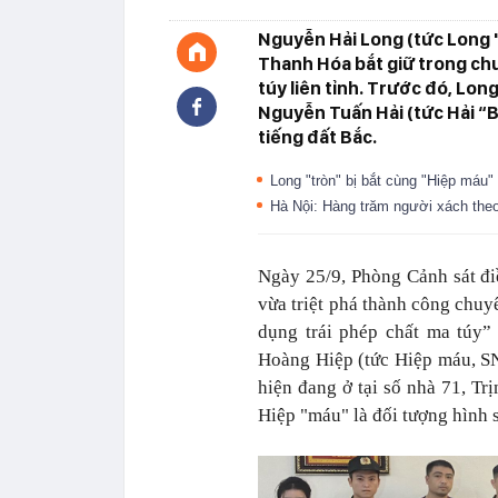
Nguyễn Hải Long (tức Long "
Thanh Hóa bắt giữ trong ch
túy liên tỉnh. Trước đó, Long
Nguyễn Tuấn Hải (tức Hải “B
tiếng đất Bắc.
Long "tròn" bị bắt cùng "Hiệp máu"
Hà Nội: Hàng trăm người xách theo
Ngày 25/9, Phòng Cảnh sát đi
vừa triệt phá thành công chuy
dụng trái phép chất ma túy” 
Hoàng Hiệp (tức Hiệp máu, SN
hiện đang ở tại số nhà 71, T
Hiệp "máu" là đối tượng hình s