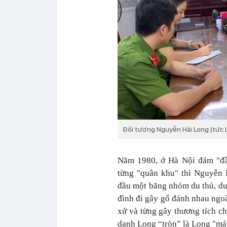
Đối tượng Nguyễn Hải Long (tức 
Năm 1980, ở Hà Nội đám "đầu
từng "quân khu" thì Nguyễn
đầu một băng nhóm du thủ, du 
đình đi gây gổ đánh nhau ngoà
xử và từng gây thương tích c
danh Long “tròn” là Long "má