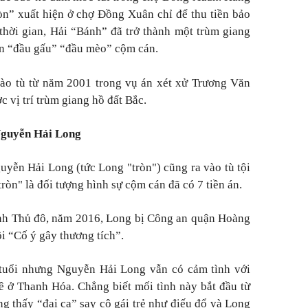
n” xuất hiện ở chợ Đồng Xuân chỉ để thu tiền bảo
thời gian, Hải “Bánh” đã trở thành một trùm giang
ên “đầu gấu” “đầu mèo” cộm cán.
vào tù từ năm 2001 trong vụ án xét xử Trương Văn
vị trí trùm giang hồ đất Bắc.
 Nguyễn Hải Long
uyễn Hải Long (tức Long "tròn") cũng ra vào tù tội
òn" là đối tượng hình sự cộm cán đã có 7 tiền án.
inh Thủ đô, năm 2016, Long bị Công an quận Hoàng
ội “Cố ý gây thương tích”.
6 tuổi nhưng Nguyễn Hải Long vẫn có cảm tình với
ê ở Thanh Hóa. Chẳng biết mối tình này bắt đầu từ
 thấy “đại ca” say cô gái trẻ như điếu đổ và Long