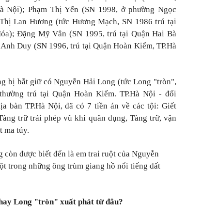
.Hà Nội); Phạm Thị Yến (SN 1998, ở phường Ngọc
Thị Lan Hương (tức Hương Mạch, SN 1986 trú tại
óa); Đặng Mỹ Vân (SN 1995, trú tại Quận Hai Bà
 Anh Duy (SN 1996, trú tại Quận Hoàn Kiếm, TP.Hà
ợng bị bắt giữ có Nguyễn Hải Long (tức Long "tròn",
hường trú tại Quận Hoàn Kiếm. TP.Hà Nội - đối
a bàn TP.Hà Nội, đã có 7 tiền án về các tội: Giết
Tàng trữ trái phép vũ khí quân dụng, Tàng trữ, vận
t ma túy.
 còn được biết đến là em trai ruột của Nguyễn
ột trong những ông trùm giang hồ nổi tiếng đất
ay Long "tròn" xuất phát từ đâu?