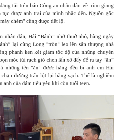
đăng tải trên báo Công an nhân dân về trùm giang
n tục được anh trai của mình nhắc đến. Nguồn gốc
"máy chém" cũng được tiết lộ.
an nhân dân, Hải “Bánh” nhớ thuở nhỏ, hàng ngày
Bánh” lại cùng Long "tròn" leo lên sân thượng nhà
iếng phanh ken két giảm tốc độ của những chuyến
c bọn móc túi rạch giỏ chen lấn xô đẩy để ra tay “ăn”
 cả những tên "ăn" được hàng đều bị anh em Hải
chặn đường trấn lột lại bằng sạch. Thế là nghiễm
n anh của đám tiểu yêu khi còn tuổi teen.