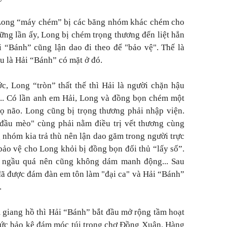
n Long “máy chém” bị các băng nhóm khác chém cho
ng lần ấy, Long bị chém trọng thương đến liệt hẳn
 “Bánh” cũng lận dao đi theo để "bảo vệ". Thế là
u là Hải “Bánh” có mặt ở đó.
c, Long “tròn” thất thế thì Hải là người chặn hậu
... Có lần anh em Hải, Long và đồng bọn chém một
ọ não. Long cũng bị trọng thương phải nhập viện.
đầu mèo" cùng phải nằm điều trị vết thương cùng
nhóm kia trả thù nên lận dao găm trong người trực
bảo vệ cho Long khỏi bị đồng bọn đối thủ “lấy số”.
 ngầu quá nên cũng không dám manh động... Sau
đã được đám đàn em tôn làm "đại ca" và Hải “Bánh”
.
 giang hồ thì Hải “Bánh” bắt đầu mở rộng tầm hoạt
chức bảo kê đám móc túi trong chợ Đồng Xuân. Hàng