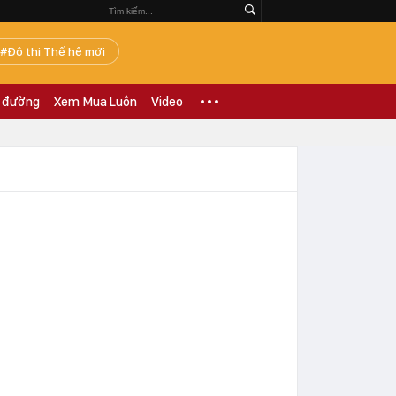
Đô thị Thế hệ mới
 đường
Xem Mua Luôn
Video