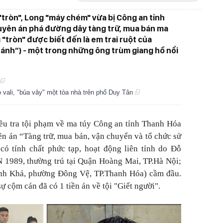
tròn", Long "máy chém" vừa bị Công an tỉnh
uyên án phá đường dây tàng trữ, mua bán ma
 "tròn" được biết đến là em trai ruột của
ánh”) - một trong những ông trùm giang hồ nổi
 vali, "bủa vây" một tòa nhà trên phố Duy Tân
ều tra tội phạm về ma túy Công an tỉnh Thanh Hóa
ên án “Tàng trữ, mua bán, vận chuyển và tổ chức sử
có tính chất phức tạp, hoạt động liên tỉnh do Đỗ
 1989, thường trú tại Quận Hoàng Mai, TP.Hà Nội;
rịnh Khả, phường Đông Vệ, TP.Thanh Hóa) cầm đầu.
ự cộm cán đã có 1 tiền án về tội "Giết người".