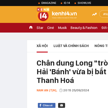
EMAGAZINE
ID.14
SHOWLIVE
V
Star
Ciné
Musik
Beauty & Fashion
Đời
XÃ HỘI
LUẬT VÀ CHÍNH SÁCH
NÓNG T
Chân dung Long "tròn
Hải 'Bánh' vừa bị bắ
Thanh Hoá
NAM AN (T/H),
20:15 25/09/2024
Chia sẻ