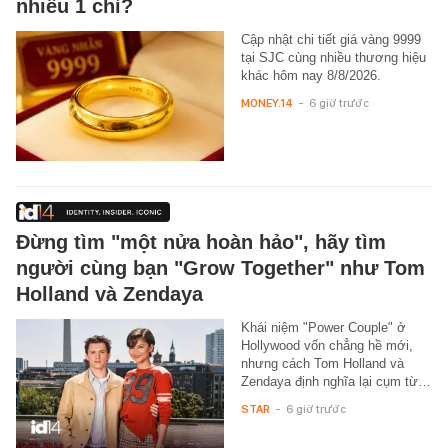
nhiêu 1 chỉ?
Cập nhật chi tiết giá vàng 9999
tại SJC cùng nhiều thương hiệu
khác hôm nay 8/8/2026.
MONEY.14
-
6 giờ trước
Đừng tìm "một nửa hoàn hảo", hãy tìm
người cùng bạn "Grow Together" như Tom
Holland và Zendaya
Khái niệm "Power Couple" ở
Hollywood vốn chẳng hề mới,
nhưng cách Tom Holland và
Zendaya định nghĩa lại cụm từ…
STAR
-
6 giờ trước