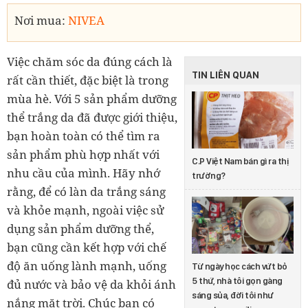
Nơi mua:
NIVEA
Việc chăm sóc da đúng cách là
TIN LIÊN QUAN
rất cần thiết, đặc biệt là trong
mùa hè. Với 5 sản phẩm dưỡng
thể trắng da đã được giới thiệu,
bạn hoàn toàn có thể tìm ra
sản phẩm phù hợp nhất với
C.P Việt Nam bán gì ra thị
nhu cầu của mình. Hãy nhớ
trường?
rằng, để có làn da trắng sáng
và khỏe mạnh, ngoài việc sử
dụng sản phẩm dưỡng thể,
bạn cũng cần kết hợp với chế
độ ăn uống lành mạnh, uống
Từ ngày học cách vứt bỏ
5 thứ, nhà tôi gọn gàng
đủ nước và bảo vệ da khỏi ánh
sáng sủa, đời tôi như
nắng mặt trời. Chúc bạn có