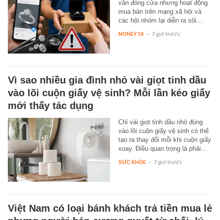
vẫn đóng cửa nhưng hoạt động
mua bán trên mạng xã hội và
các hội nhóm lại diễn ra sôi…
MONEY.14
-
7 giờ trước
Vì sao nhiều gia đình nhỏ vài giọt tinh dầu
vào lõi cuộn giấy vệ sinh? Mỗi lần kéo giấy
mới thấy tác dụng
Chỉ vài giọt tinh dầu nhỏ đúng
vào lõi cuộn giấy vệ sinh có thể
tạo ra thay đổi mỗi khi cuộn giấy
xoay. Điều quan trọng là phải…
SỨC KHỎE
-
7 giờ trước
Việt Nam có loại bánh khách trả tiền mua lẻ