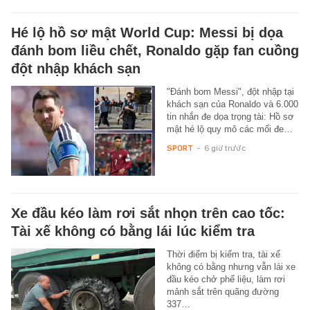
Hé lộ hồ sơ mật World Cup: Messi bị dọa
đánh bom liều chết, Ronaldo gặp fan cuồng
đột nhập khách sạn
"Đánh bom Messi", đột nhập tại
khách sạn của Ronaldo và 6.000
tin nhắn đe dọa trọng tài: Hồ sơ
mật hé lộ quy mô các mối đe…
SPORT
-
6 giờ trước
Xe đầu kéo làm rơi sắt nhọn trên cao tốc:
Tài xế không có bằng lái lúc kiểm tra
Thời điểm bị kiểm tra, tài xế
không có bằng nhưng vẫn lái xe
đầu kéo chở phế liệu, làm rơi
mảnh sắt trên quãng đường
337…