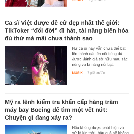
Ca sĩ Việt được đề cử đẹp nhất thế giới:
TikToker “đổi đời” đi hát, tài năng biến hóa
đủ thứ mà mãi chưa thành sao
Nữ ca sĩ này vẫn chưa thể bật
lên thành cái tên nổi tiếng dù
được đánh giá sở hữu màu sắc
riêng và kĩ năng nổi bật.
MUSIK
-
7 giờ trước
Mỹ ra lệnh kiểm tra khẩn cấp hàng trăm
máy bay Boeing để tìm một vết nứt:
Chuyện gì đang xảy ra?
Nếu không được phát hiện và
xử lý kịp thời, hậu quả sẽ không