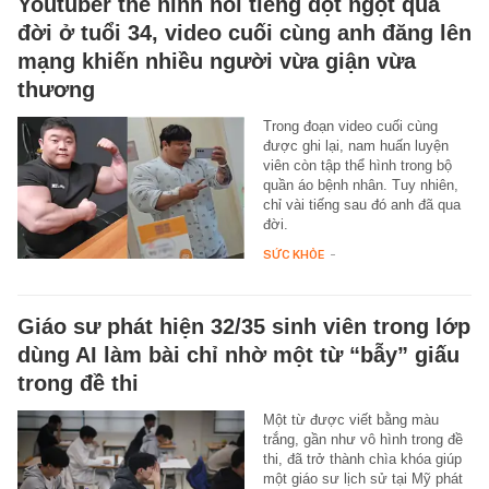
Youtuber thể hình nổi tiếng đột ngột qua
đời ở tuổi 34, video cuối cùng anh đăng lên
mạng khiến nhiều người vừa giận vừa
thương
Trong đoạn video cuối cùng
được ghi lại, nam huấn luyện
viên còn tập thể hình trong bộ
quần áo bệnh nhân. Tuy nhiên,
chỉ vài tiếng sau đó anh đã qua
đời.
SỨC KHỎE
-
Giáo sư phát hiện 32/35 sinh viên trong lớp
dùng AI làm bài chỉ nhờ một từ “bẫy” giấu
trong đề thi
Một từ được viết bằng màu
trắng, gần như vô hình trong đề
thi, đã trở thành chìa khóa giúp
một giáo sư lịch sử tại Mỹ phát