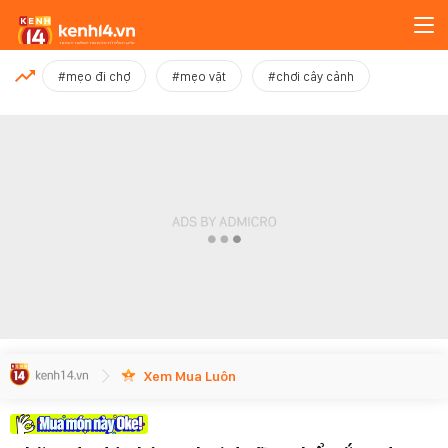
MỚI NHẤT
#mẹo đi chợ
#mẹo vặt
#chơi cây cảnh
Xem thêm
Xem Mua Luôn