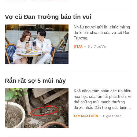
Vợ cũ Đan Trường báo tin vui
Nhiều người gửi lời chúc mừng
dưới bài chia sẻ của vợ cũ Đan
Trường.
STAR
-
6 giờ trước
Rắn rất sợ 5 mùi này
Khả năng cảm nhận các tín hiệu
hóa học của rắn rất phát triển, vì
thế những mùi mạnh thường
được nhắc đến trong các biện…
XEM MUA LUÔN
-
6 giờ trước