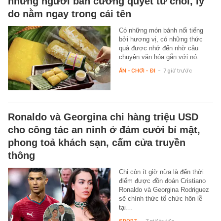
nhưng người bán cương quyết từ chối, lý
do nằm ngay trong cái tên
Có những món bánh nổi tiếng
bởi hương vị, có những thức
quà được nhớ đến nhờ câu
chuyện văn hóa gắn với nó.
ĂN - CHƠI - ĐI
-
7 giờ trước
Ronaldo và Georgina chi hàng triệu USD
cho công tác an ninh ở đám cưới bí mật,
phong toả khách sạn, cấm cửa truyền
thông
Chỉ còn ít giờ nữa là đến thời
điểm được đồn đoán Cristiano
Ronaldo và Georgina Rodriguez
sẽ chính thức tổ chức hôn lễ
tại…
SPORT
-
7 giờ trước