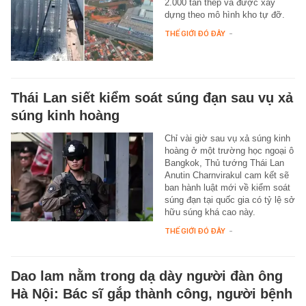
2.000 tấn thép và được xây
dựng theo mô hình kho tự đỡ.
THẾ GIỚI ĐÓ ĐÂY
-
Thái Lan siết kiểm soát súng đạn sau vụ xả
súng kinh hoàng
Chỉ vài giờ sau vụ xả súng kinh
hoàng ở một trường học ngoại ô
Bangkok, Thủ tướng Thái Lan
Anutin Charnvirakul cam kết sẽ
ban hành luật mới về kiểm soát
súng đạn tại quốc gia có tỷ lệ sở
hữu súng khá cao này.
THẾ GIỚI ĐÓ ĐÂY
-
Dao lam nằm trong dạ dày người đàn ông
Hà Nội: Bác sĩ gắp thành công, người bệnh