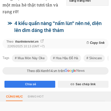
sang trang mới
một mùa hè thật tươi tắn và
rạng rỡ!
4 kiểu quần nàng "nấm lùn" nên né, diện
lên dìm dáng thê thảm
Theo
thanhnienviet.vn
Copy link
22/05/2025 10:13 (GMT +7)
Tags
Mua Món Này Oke
Hoa Hậu Đỗ Hà
Skincare
Theo dõi Kenh14.vn trên
Chia sẻ
Sao chép link
CÙNG MỤC
ĐANG HOT