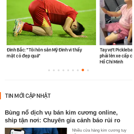
Đình Bắc: "Tôi hôn sân Mỹ Đình vì thấy
Tay vợt Pickleba
mặt cỏ đẹp quá"
phải lên xe cấp c
Hồ Chí Minh
TIN MỚI CẬP NHẬT
Bùng nổ dịch vụ bán kim cương online,
ship tận nơi: Chuyên gia cảnh báo rủi ro
Nhiều cửa hàng kim cương tuy