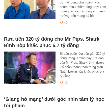
với nội dung phản cảm, xúc
phạm nhau nhằm tăng lượt xem,
tương tác và mở rộng sức ảnh
hưởng trên mạng xã hội.
XÃ HỘI
-
Rửa tiền 320 tỷ đồng cho Mr Pips, Shark
Bình nộp khắc phục 5,7 tỷ đồng
Bị cáo buộc rửa tiền gần 320 tỷ
đồng trong đường dây lừa đảo
của Mr Pips, Shark Bình được
Cổ phần thanh toan trung gian
Ngân lượng nộp khắc phục 5,7
tỷ đồng.
XÃ HỘI
-
‘Giang hồ mạng’ dưới góc nhìn tâm lý học
tội phạm