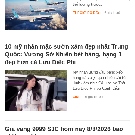
thể lường trước.
THẾ GIỚI ĐÓ ĐÂY
-
6 giờ trước
10 mỹ nhân mặc sườn xám đẹp nhất Trung
Quốc: Vương Sở Nhiên bét bảng, hạng 1
đẹp hơn cả Lưu Diệc Phi
Mỹ nhân đứng đầu bảng xếp
hạng đã vượt qua nhiều cái tên
đình đám như Cổ Lực Na Trát,
Lưu Diệc Phi và Cảnh Điềm.
CINE
-
6 giờ trước
Giá vàng 9999 SJC hôm nay 8/8/2026 bao