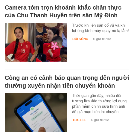
Camera tóm trọn khoảnh khắc chân thực
của Chu Thanh Huyền trên sân Mỹ Đình
Trước khi lên sân cổ vũ và khi
lọt ống kính máy quay nó lạ lắm!
ĐỜI SỐNG
-
6 giờ trước
Công an có cảnh báo quan trọng đến người
thường xuyên nhận tiền chuyển khoản
Thời gian gần đây, nhiều đối
tượng lừa đảo thường lợi dụng
phần mềm chỉnh sửa hình ảnh
để giả mạo biên lai chuyển…
TEK-LIFE
-
6 giờ trước