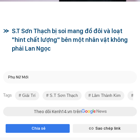
S.T Sơn Thạch bị soi mang đồ đôi và loạt
"hint chất lượng" bên một nhân vật không
phải Lan Ngọc
Phụ Nữ Mới
Tags
Giải Trí
S.T Sơn Thạch
Lâm Thành Kim
Sao
Theo dõi Kenh14.vn trên
Chia sẻ
Sao chép link