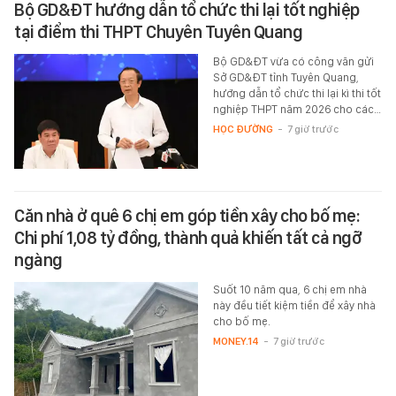
Bộ GD&ĐT hướng dẫn tổ chức thi lại tốt nghiệp
tại điểm thi THPT Chuyên Tuyên Quang
Bộ GD&ĐT vừa có công văn gửi
Sở GD&ĐT tỉnh Tuyên Quang,
hướng dẫn tổ chức thi lại kì thi tốt
nghiệp THPT năm 2026 cho các…
HỌC ĐƯỜNG
-
7 giờ trước
Căn nhà ở quê 6 chị em góp tiền xây cho bố mẹ:
Chi phí 1,08 tỷ đồng, thành quả khiến tất cả ngỡ
ngàng
Suốt 10 năm qua, 6 chị em nhà
này đều tiết kiệm tiền để xây nhà
cho bố mẹ.
MONEY.14
-
7 giờ trước