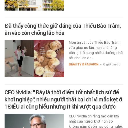
Đã thấy công thức giữ dáng của Thiều Bảo Trâm,
ăn vào còn chống lão hóa
Món ăn vặt của Thiều Bảo Trâm
vừa giúp no lâu, hạn chế tăng
cân lại bổ sung nhiều dưỡng chất
tốt cho làn da.
BEAUTY & FASHION
-
6 giờ trước
CEO Nvidia: "Đây là thời điểm tốt nhất lịch sử để
khởi nghiệp", nhiều người thất bại chỉ vì mắc kẹt ở
1 ĐIỀU ai cũng hiểu nhưng ít khi vượt qua được
CEO Nvidia tin rằng rào cản lớn
nhất của người khởi nghiệp
không nằm ở vốn hay công nghệ,