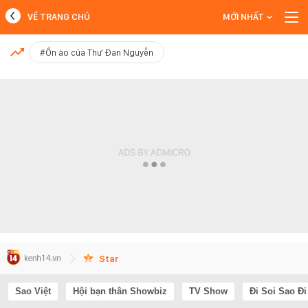
VỀ TRANG CHỦ
MỚI NHẤT
MỚI NHẤT
#Ồn ào của Thư Đan Nguyễn
Xem thêm
Star
Sao Việt
Hội bạn thân Showbiz
TV Show
Đi Soi Sao Đi