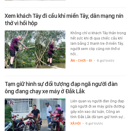
Xem khách Tây đi cầu khỉ miền Tây, dân mạng nín
thở vì hồi hộp
Không chỉ vị khách Tây thận trọng
hết sức khi đi qua chiếc cầu khỉ
làm bằng 2 thanh tre ở miền Tây,
người xem clip cũng nín thở vì
hồi…
ĂN - CHƠI - ĐI
-
6 giờ trước
Tạm giữ hình sự đối tượng đạp ngã người đàn
ông đang chạy xe máy ở Đắk Lắk
Liên quan vụ người đàn ông đạp
ngã người đi xe máy giữa đường
gây xôn xao dư luận, Công an
tỉnh Đắk Lắk đã tạm giữ hình sự…
XÃ HỘI
-
6 giờ trước