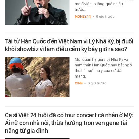
mà ở việc lo lắng quá nhiều
trước…
MONEY.14
-
6 giờ trước
Tài tử Hàn Quốc đến Việt Nam vì Lý Nhã Kỳ, bị đuổi
khỏi showbiz vì làm điều cấm kỵ bây giờ ra sao?
Mối quan hệ giữa Lý Nhã Kỳ và
nam thần Hàn Quốc này bất ngờ
thu hút sự chú ý của cư dân
mạng.
CINE
-
6 giờ trước
Ca sĩ Việt 24 tuổi đã có tour concert cá nhân ở Mỹ:
Ái nữ con nhà nòi, thừa hưởng trọn vẹn gene tài
năng từ gia đình