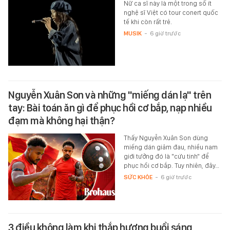
Nữ ca sĩ này là một trong số ít
nghệ sĩ Việt có tour conert quốc
tế khi còn rất trẻ.
MUSIK
-
6 giờ trước
Nguyễn Xuân Son và những "miếng dán lạ" trên
tay: Bài toán ăn gì để phục hồi cơ bắp, nạp nhiều
đạm mà không hại thận?
Thấy Nguyễn Xuân Son dùng
miếng dán giảm đau, nhiều nam
giới tưởng đó là "cứu tinh" để
phục hồi cơ bắp. Tuy nhiên, đây…
SỨC KHỎE
-
6 giờ trước
3 điều không làm khi thắp hương buổi sáng