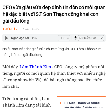
CEO vừa giàu vừa đẹp dính tin đồn có mối quan
hệ đặc biệt với S.T Sơn Thạch công khai con
gái đầu lòng
THẾ HUÂN
2 năm trước
Nghe đọc bài
1:37
Nhiều sao Việt đang nô nức chúc mừng khi CEO Lâm Thành Kim
công bố con gái đầu lòng.
Mới đây,
Lâm Thành Kim
- CEO công ty mỹ phẩm nổi
tiếng, người có mối quan hệ thân thiết với nhiều nghệ
sĩ trong showbiz Việt đã bất ngờ thông báo lên chức
làm cha.
Trên trang cá nhân, Lâm
S.T Sơn Thạch và người
Thành Kim đăng tải hình
yêu tin đồn lộ diện chung