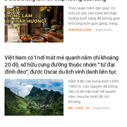
Theo quan niệm dân gian, có
một số việc nên tránh khi thắp
hương buổi sáng để không gian
thờ cúng luôn gọn gàng, trang…
XEM MUA LUÔN
-
6 giờ trước
Việt Nam có 1 nơi mát mẻ quanh năm chỉ khoảng
20 độ, sở hữu cung đường thuộc nhóm "tứ đại
đỉnh đèo", được Oscar du lịch vinh danh liên tục
Nằm ở độ cao trung bình 1.000-
1.600 m, Cao nguyên đá Đồng
Văn có khí hậu mát mẻ quanh
năm, mùa hè nhiệt độ chỉ
khoảng…
ĂN - CHƠI - ĐI
-
5 giờ trước