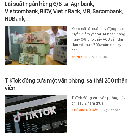
Lãi suất ngân hàng 6/8 tại Agribank,
Vietcombank, BIDV, VietinBank, MB, Sacombank,
HDBank,...
Khảo sát lãi suất huy động trực
tuyến niêm yết tại 34 ngân hàng
ngày 6/8 cho thấy ACB vẫn dẫn
đầu với mức 7,8%/năm cho kỳ
hạn…
MONEY.14
-
5 giờ trước
TikTok đóng cửa một văn phòng, sa thải 250 nhân
viên
TikTok đóng cửa văn phòng này
chỉ sau 2 năm thuê.
THẾ GIỚI ĐÓ ĐÂY
-
5 giờ trước