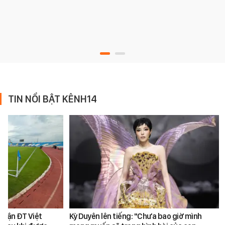
TIN NỔI BẬT KÊNH14
 trận ĐT Việt
Kỳ Duyên lên tiếng: "Chưa bao giờ mình