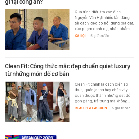
gì tại công an?
Quá trình điều tra xác định
Nguyễn Văn Hợi nhiều lần đăng
tải các video có nội dung bịa đặt,
xúc phạm danh dự, nhân phẩm…
XÃ HỘI
-
5 giờ trước
Clean Fit: Công thức mặc đẹp chuẩn quiet luxury
từ những món đồ cơ bản
Clean Fit chính là cách biến áo
thun, quần jeans hay chân váy
quen thuộc thành những set đồ
gọn gàng, trẻ trung mà không…
BEAUTY & FASHION
-
5 giờ trước