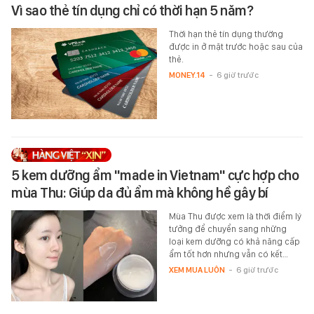
Vì sao thẻ tín dụng chỉ có thời hạn 5 năm?
Thời hạn thẻ tín dụng thường
được in ở mặt trước hoặc sau của
thẻ.
MONEY.14
-
6 giờ trước
5 kem dưỡng ẩm "made in Vietnam" cực hợp cho
mùa Thu: Giúp da đủ ẩm mà không hề gây bí
Mùa Thu được xem là thời điểm lý
tưởng để chuyển sang những
loại kem dưỡng có khả năng cấp
ẩm tốt hơn nhưng vẫn có kết…
XEM MUA LUÔN
-
6 giờ trước