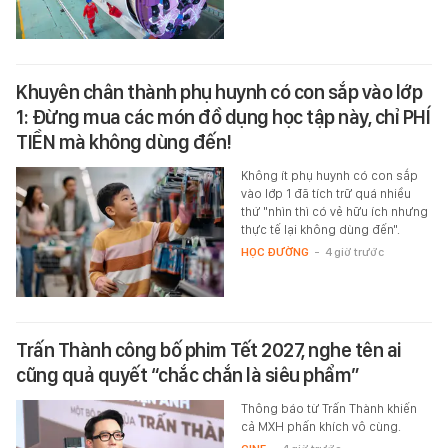
Khuyên chân thành phụ huynh có con sắp vào lớp
1: Đừng mua các món đồ dụng học tập này, chỉ PHÍ
TIỀN mà không dùng đến!
Không ít phụ huynh có con sắp
vào lớp 1 đã tích trữ quá nhiều
thứ "nhìn thì có vẻ hữu ích nhưng
thực tế lại không dùng đến".
HỌC ĐƯỜNG
-
4 giờ trước
Trấn Thành công bố phim Tết 2027, nghe tên ai
cũng quả quyết “chắc chắn là siêu phẩm”
Thông báo từ Trấn Thành khiến
cả MXH phấn khích vô cùng.