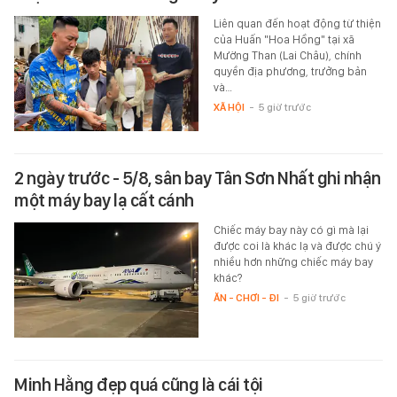
Liên quan đến hoạt động từ thiện
của Huấn "Hoa Hồng" tại xã
Mường Than (Lai Châu), chính
quyền địa phương, trưởng bản
và…
XÃ HỘI
-
5 giờ trước
2 ngày trước - 5/8, sân bay Tân Sơn Nhất ghi nhận
một máy bay lạ cất cánh
Chiếc máy bay này có gì mà lại
được coi là khác lạ và được chú ý
nhiều hơn những chiếc máy bay
khác?
ĂN - CHƠI - ĐI
-
5 giờ trước
Minh Hằng đẹp quá cũng là cái tội