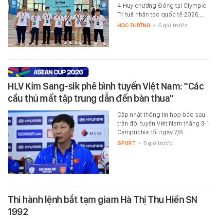
4 Huy chương Đồng tại Olympic
Trí tuệ nhân tạo quốc tế 2026,…
HỌC ĐƯỜNG
-
6 giờ trước
HLV Kim Sang-sik phê bình tuyển Việt Nam: "Các
cầu thủ mất tập trung dẫn đến bàn thua"
Cập nhật thông tin họp báo sau
trận đội tuyển Việt Nam thắng 3-1
Campuchia tối ngày 7/8.
SPORT
-
5 giờ trước
Thi hành lệnh bắt tạm giam Hà Thị Thu Hiền SN
1992