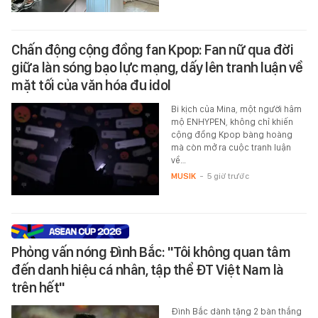
Chấn động cộng đồng fan Kpop: Fan nữ qua đời
giữa làn sóng bạo lực mạng, dấy lên tranh luận về
mặt tối của văn hóa đu idol
Bi kịch của Mina, một người hâm
mộ ENHYPEN, không chỉ khiến
cộng đồng Kpop bàng hoàng
mà còn mở ra cuộc tranh luận
về…
MUSIK
-
5 giờ trước
Phỏng vấn nóng Đình Bắc: "Tôi không quan tâm
đến danh hiệu cá nhân, tập thể ĐT Việt Nam là
trên hết"
Đình Bắc dành tặng 2 bàn thắng