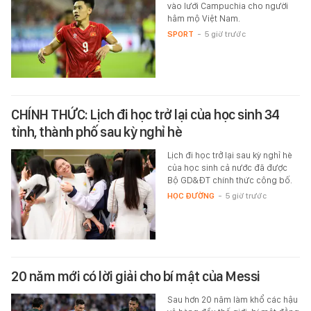
vào lưới Campuchia cho người
hâm mộ Việt Nam.
SPORT
-
5 giờ trước
CHÍNH THỨC: Lịch đi học trở lại của học sinh 34
tỉnh, thành phố sau kỳ nghỉ hè
Lịch đi học trở lại sau kỳ nghỉ hè
của học sinh cả nước đã được
Bộ GD&ĐT chính thức công bố.
HỌC ĐƯỜNG
-
5 giờ trước
20 năm mới có lời giải cho bí mật của Messi
Sau hơn 20 năm làm khổ các hậu