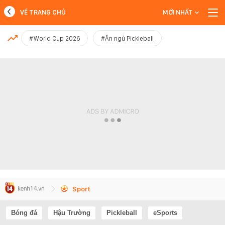
VỀ TRANG CHỦ
MỚI NHẤT
MỚI NHẤT
#World Cup 2026
#Ăn ngủ Pickleball
Xem thêm
Sport
Bóng đá
Hậu Trường
Pickleball
eSports