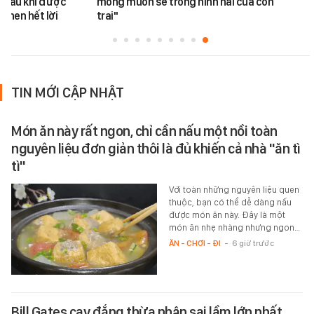
 sau khi được
mong muốn sẽ trong hình hài của con
khen hết lời
trai"
TIN MỚI CẬP NHẬT
Món ăn này rất ngon, chỉ cần nấu một nồi toàn
nguyên liệu đơn giản thôi là đủ khiến cả nhà "ăn tì
tì"
Với toàn những nguyên liệu quen
thuộc, bạn có thể dễ dàng nấu
được món ăn này. Đây là một
món ăn nhẹ nhàng nhưng ngon…
ĂN - CHƠI - ĐI
-
6 giờ trước
Bill Gates cay đắng thừa nhận sai lầm lớn nhất