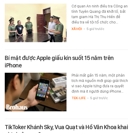
Cơ quan An ninh điều tra Công an
tỉnh Tuyên Quang đã khởi tố, bắt
tạm giam Hà Thị Thu Hiền để
điều tra về tội tổ chức cho…
XÃ HỘI
-
5 giờ trước
Bí mật được Apple giấu kín suốt 15 năm trên
iPhone
Phải mất gần 15 năm, một phân
tích mã nguồn mới giúp giải thích
vì sao Apple từng đưa ra quyết
định mà ít người dùng iPhone…
TEK-LIFE
-
5 giờ trước
TikToker Khánh Sky, Vua Quạt và Hồ Văn Khoa khai