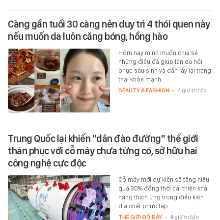
Càng gần tuổi 30 càng nên duy trì 4 thói quen này
nếu muốn da luôn căng bóng, hồng hào
Hôm nay mình muốn chia sẻ
những điều đã giúp làn da hồi
phục sau sinh và dần lấy lại trạng
thái khỏe mạnh.
BEAUTY & FASHION
-
4 giờ trước
Trung Quốc lại khiến "dân đào đường" thế giới
thán phục với cỗ máy chưa từng có, sở hữu hai
công nghệ cực độc
Cỗ máy mới dự kiến sẽ tăng hiệu
quả 30% đồng thời cải thiện khả
năng thích ứng trong điều kiện
địa chất phức tạp.
THẾ GIỚI ĐÓ ĐÂY
-
4 giờ trước