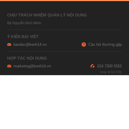
CHỊU TRÁCH NHIỆM QUẢN LÝ NỘI DUNG
Bà Nguyễn Bích Minh
Ý KIẾN BÀI VIẾT
bandoc@kenh14.vn
Câu hỏi thường gặp
HỢP TÁC NỘI DUNG
marketing@kenh14.vn
024 7309 5555
HỖ TRỢ QUẢNG CÁO
giaitrixahoi@admicro.vn
02473007108
TRỤ SỞ HÀ NỘI
Tầng 21, Tòa nhà Center Building, Hapulico Complex, Số 01, phố
Nguyễn Huy Tưởng, phường Thanh Xuân, thành phố Hà Nội