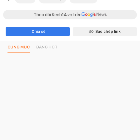
Theo dõi Kenh14.vn trên
Chia sẻ
Sao chép link
CÙNG MỤC
ĐANG HOT