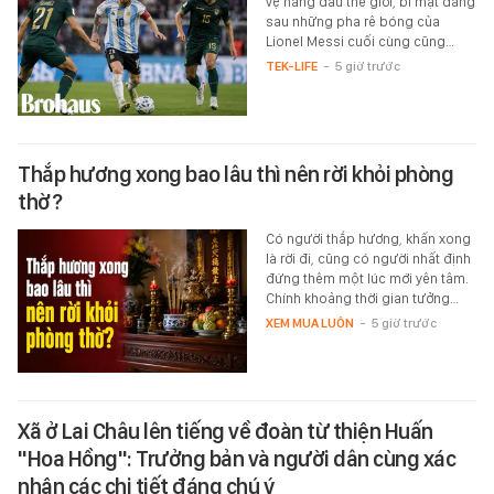
vệ hàng đầu thế giới, bí mật đằng
sau những pha rê bóng của
Lionel Messi cuối cùng cũng…
TEK-LIFE
-
5 giờ trước
Thắp hương xong bao lâu thì nên rời khỏi phòng
thờ?
Có người thắp hương, khấn xong
là rời đi, cũng có người nhất định
đứng thêm một lúc mới yên tâm.
Chính khoảng thời gian tưởng…
XEM MUA LUÔN
-
5 giờ trước
Xã ở Lai Châu lên tiếng về đoàn từ thiện Huấn
"Hoa Hồng": Trưởng bản và người dân cùng xác
nhận các chi tiết đáng chú ý