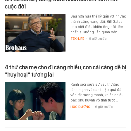
cuộc đời
Sau hơn nửa thế kỷ gắn với những
thành công vang dội, Bill Gates
cho biết điều khiến ông hối tiếc
nhất lại không liên quan đến…
TEK-LIFE
-
6 giờ trước
4 thứ cha mẹ cho đi càng nhiều, con cái càng dễ bị
"hủy hoại" tương lai
Ranh giới giữa sự yêu thương
lành mạnh và can thiệp quá đà
vốn rất mong manh, khiến nhiều
bậc phụ huynh vô tình tước…
HỌC ĐƯỜNG
-
6 giờ trước