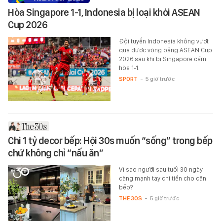
Hòa Singapore 1-1, Indonesia bị loại khỏi ASEAN
Cup 2026
Đội tuyển Indonesia không vượt
qua được vòng bảng ASEAN Cup
2026 sau khi bị Singapore cầm
hòa 1-1.
SPORT
-
5 giờ trước
Chi 1 tỷ decor bếp: Hội 30s muốn “sống” trong bếp
chứ không chỉ “nấu ăn”
Vì sao người sau tuổi 30 ngày
càng mạnh tay chi tiền cho căn
bếp?
THE 30S
-
5 giờ trước