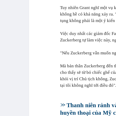
Tuy nhiên Grant nghĩ một vụ ki
không hề có khả năng xảy ra. 
tụng không phải là một ý kiến
Việc duy nhất các giám đốc Fa
Zuckerberg tự làm việc này, ng
"Nếu Zuckerberg vẫn muốn ngồi
Mà bản thân Zuckerberg đến th
cho thấy sẽ từ bỏ chiếc ghế củ
khỏi vị trí Chủ tịch không, Z
tại tôi không nghĩ tới điều đó"
Thanh niên rảnh và
huyền thoại của Mỹ 