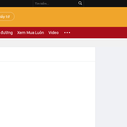
iấy tờ
 đường
Xem Mua Luôn
Video