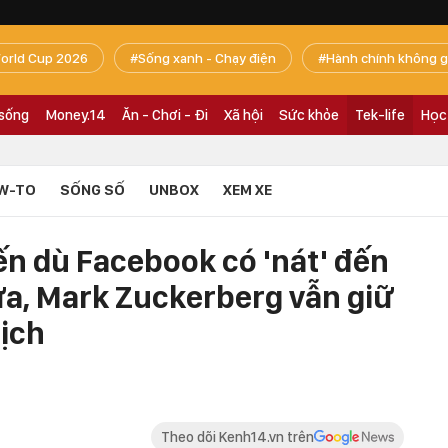
orld Cup 2026
Sống xanh - Chạy điện
Hành chính không g
 sống
Money.14
Ăn - Chơi - Đi
Xã hội
Sức khỏe
Tek-life
Học
W-TO
SỐNG SỐ
UNBOX
XEM XE
ến dù Facebook có 'nát' đến
a, Mark Zuckerberg vẫn giữ
ịch
Theo dõi Kenh14.vn trên