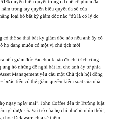
 51% quyền biểu quyết trong cơ chế cổ phiếu đa
 nắm trong tay quyền biểu quyết đa số của
ăng loại bỏ bất kỳ giám đốc nào "dù là có lý do
g có thể sa thải bất kỳ giám đốc nào nếu anh ấy có
 số họ đang muốn có một vị chủ tịch mới.
 ra nếu giám đốc Facebook nào đó chỉ trích công
g ủng hộ những đề nghị bất lợi cho anh ấy từ phía
m Asset Management yêu cầu một Chủ tịch hội đồng
 – bước tiến có thể giảm quyền kiểm soát của nhà
họ ngay ngày mai", John Coffee đến từ Trường luật
m gì được cả. Vai trò của họ chỉ như bù nhìn thôi",
ại học Delaware chia sẻ thêm.