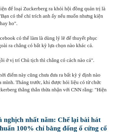
ện để loại Zuckerberg ra khỏi hội đồng quản trị là
"Bạn có thể chỉ trích anh ấy nếu muốn nhưng kiện
 hay ho".
cebook có thể làm là dùng lý lẽ để thuyết phục
oài ra chẳng có bất kỳ lựa chọn nào khác cả.
 ở vị trí Chủ tịch thì chẳng có cách nào cả".
ời điểm này cũng chưa đưa ra bất kỳ ý định nào
a mình. Tháng trước, khi được hỏi liệu có từ chức
uckerberg thẳng thắn thừa nhận với CNN rằng: "Hiện
.
 nghịch nhất năm: Chế lại bài hát
chuẩn 100% chỉ bằng đống ổ cứng cổ