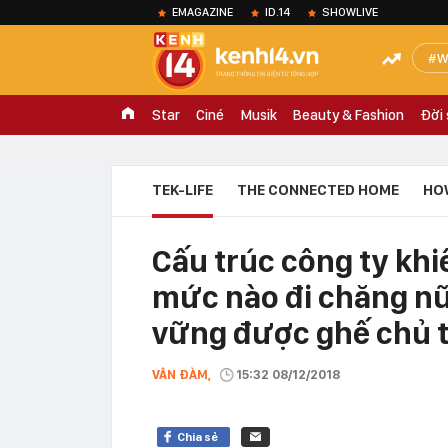
EMAGAZINE
ID.14
SHOWLIVE
W
Star
Ciné
Musik
Beauty & Fashion
Đời
TEK-LIFE
THE CONNECTED HOME
HO
Cấu trúc công ty khi
mức nào đi chăng nữ
vững được ghế chủ t
VÂN ĐÀM,
15:32 08/12/2018
Chia sẻ