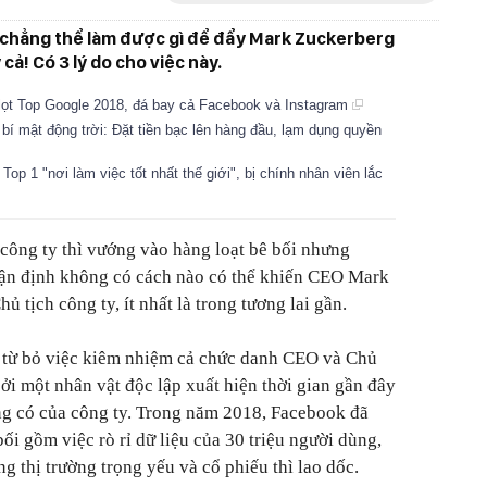
 chẳng thể làm được gì để đẩy Mark Zuckerberg
y cả! Có 3 lý do cho việc này.
 lọt Top Google 2018, đá bay cả Facebook và Instagram
í mật động trời: Đặt tiền bạc lên hàng đầu, lạm dụng quyền
op 1 "nơi làm việc tốt nhất thế giới", bị chính nhân viên lắc
công ty thì vướng vào hàng loạt bê bối nhưng
hận định không có cách nào có thể khiến CEO Mark
 tịch công ty, ít nhất là trong tương lai gần.
 từ bỏ việc kiêm nhiệm cả chức danh CEO và Chủ
bởi một nhân vật độc lập xuất hiện thời gian gần đây
 có của công ty. Trong năm 2018, Facebook đã
ối gồm việc rò rỉ dữ liệu của 30 triệu người dùng,
g thị trường trọng yếu và cổ phiếu thì lao dốc.