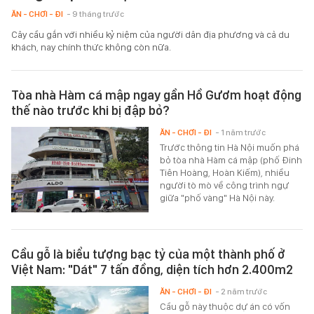
ĂN - CHƠI - ĐI
- 9 tháng trước
Cây cầu gắn với nhiều kỷ niệm của người dân địa phương và cả du
khách, nay chính thức không còn nữa.
Tòa nhà Hàm cá mập ngay gần Hồ Gươm hoạt động
thế nào trước khi bị đập bỏ?
ĂN - CHƠI - ĐI
- 1 năm trước
Trước thông tin Hà Nội muốn phá
bỏ tòa nhà Hàm cá mập (phố Đinh
Tiên Hoàng, Hoàn Kiếm), nhiều
người tò mò về công trình ngự
giữa "phố vàng" Hà Nội này.
Cầu gỗ là biểu tượng bạc tỷ của một thành phố ở
Việt Nam: "Dát" 7 tấn đồng, diện tích hơn 2.400m2
ĂN - CHƠI - ĐI
- 2 năm trước
Cầu gỗ này thuộc dự án có vốn