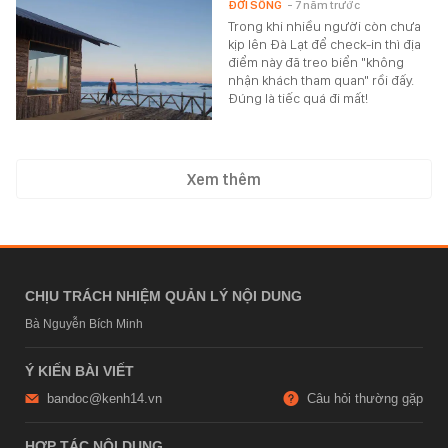
ĐỜI SỐNG
- 7 năm trước
Trong khi nhiều người còn chưa
kịp lên Đà Lạt để check-in thì địa
điểm này đã treo biển "không
nhận khách tham quan" rồi đấy.
Đúng là tiếc quá đi mất!
Xem thêm
CHỊU TRÁCH NHIỆM QUẢN LÝ NỘI DUNG
Bà Nguyễn Bích Minh
Ý KIẾN BÀI VIẾT
bandoc@kenh14.vn
Câu hỏi thường gặp
HỢP TÁC NỘI DUNG