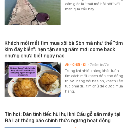
cảm giác là "toát mồ hôi hột" với
màn qua cầu này.
Khách mỏi mắt tìm mua xôi bà Sòn mà như thể "tìm
kim đáy biển": hẹn tận sang năm mới come back
nhưng chưa biết ngày nào
ĂN - CHƠI - ĐI
- 7 năm trước
Trong khi nhiều hàng khác luôn
tìm cách mời khách đến cho đông
thì với hàng xôi bà Sòn, khách liên
tục phải đi... tìm chủ để được mua
hàng.
Tin hot: Dân tình tiếc hùi hụi khi Cầu gỗ săn mây tại
Đà Lạt thông báo chính thức ngừng hoạt động