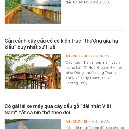
đầu tư lên tới 6 triệu USD.
Cận cảnh cây cầu cổ có kiến trúc “thượng gia, hạ
kiều” duy nhất xứ Huế
ĂN - CHƠI - ĐI
- 2 năm trước
Cầu ngói Thanh Toàn nằm cách
trung tâm TP Huế khoảng 8km về
phía Đông, thuộc làng Thanh
Thủy, xã Thủy Thanh, thị xã
Hương Thủy.
Cô gái lái xe máy qua cây cầu gỗ "dài nhất Việt
Nam", tất cả nín thở theo dõi
ĂN - CHƠI - ĐI
- 4 năm trước
Hầu hết người xem đều có chung