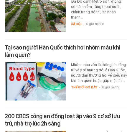
Đá Đỏ cạnh Metro số 1 không
còn ô nhiễm, tăng thoát nước,
chỉnh trang đô thị, sẽ hoàn
thành…
XÃ HỘI
-
6 giờ trước
Tại sao người Hàn Quốc thích hỏi nhóm máu khi
làm quen?
Mhóm máu vốn là thông tin riêng
tư về y tế nhưng đối ở Hàn Quốc,
người dân thường hỏi về điều này
khi làm quen hoặc gặp mặt lần…
THẾ GIỚI ĐÓ ĐÂY
-
6 giờ trước
200 CBCS công an đồng loạt ập vào 9 cơ sở lưu
trú, nhà trọ lúc 2h sáng