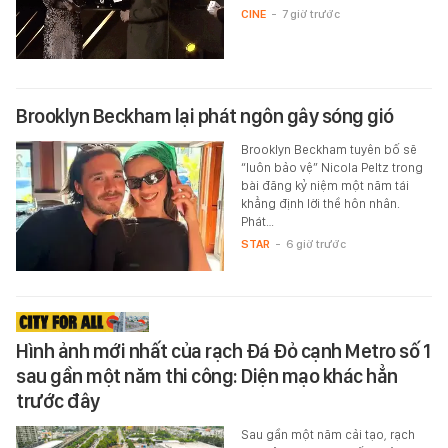
CINE
-
7 giờ trước
Brooklyn Beckham lại phát ngôn gây sóng gió
Brooklyn Beckham tuyên bố sẽ
“luôn bảo vệ” Nicola Peltz trong
bài đăng kỷ niệm một năm tái
khẳng định lời thề hôn nhân.
Phát…
STAR
-
6 giờ trước
Hình ảnh mới nhất của rạch Đá Đỏ cạnh Metro số 1
sau gần một năm thi công: Diện mạo khác hẳn
trước đây
Sau gần một năm cải tạo, rạch