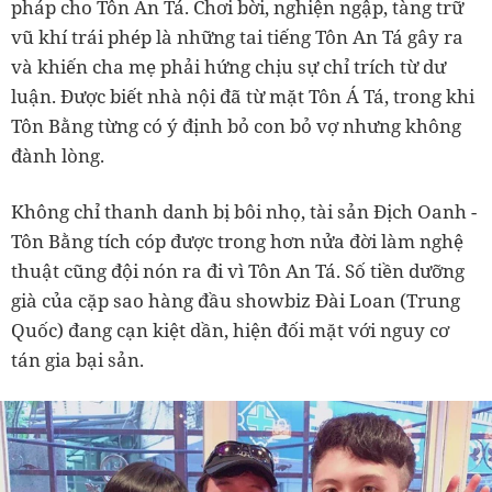
pháp cho Tôn An Tá. Chơi bời, nghiện ngập, tàng trữ
vũ khí trái phép là những tai tiếng Tôn An Tá gây ra
và khiến cha mẹ phải hứng chịu sự chỉ trích từ dư
luận. Được biết nhà nội đã từ mặt Tôn Á Tá, trong khi
Tôn Bằng từng có ý định bỏ con bỏ vợ nhưng không
đành lòng.
Không chỉ thanh danh bị bôi nhọ, tài sản Địch Oanh -
Tôn Bằng tích cóp được trong hơn nửa đời làm nghệ
thuật cũng đội nón ra đi vì Tôn An Tá. Số tiền dưỡng
già của cặp sao hàng đầu showbiz Đài Loan (Trung
Quốc) đang cạn kiệt dần, hiện đối mặt với nguy cơ
tán gia bại sản.