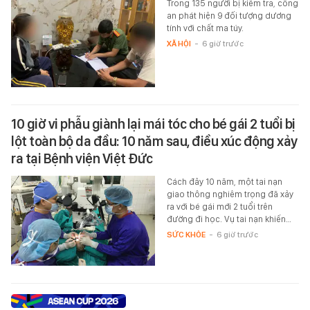
Trong 135 người bị kiểm tra, công
an phát hiện 9 đối tượng dương
tính với chất ma túy.
XÃ HỘI
-
6 giờ trước
10 giờ vi phẫu giành lại mái tóc cho bé gái 2 tuổi bị
lột toàn bộ da đầu: 10 năm sau, điều xúc động xảy
ra tại Bệnh viện Việt Đức
Cách đây 10 năm, một tai nạn
giao thông nghiêm trọng đã xảy
ra với bé gái mới 2 tuổi trên
đường đi học. Vụ tai nạn khiến…
SỨC KHỎE
-
6 giờ trước