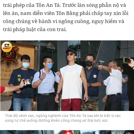
trái phép của Tôn An Tá. Trước làn sóng phẫn nộ và
lên án, nam diễn viên Tôn Bằng phải chấp tay xin lỗi
công chúng về hành vi ngông cuồng, nguy hiểm và
trái pháp luật của con trai.
Thái độ vênh váo, ngông nghênh của Tôn An Tá sau khi bị bắt vì vác
súng tự chế xuống đường khiến công chúng xứ Đài bức xúc