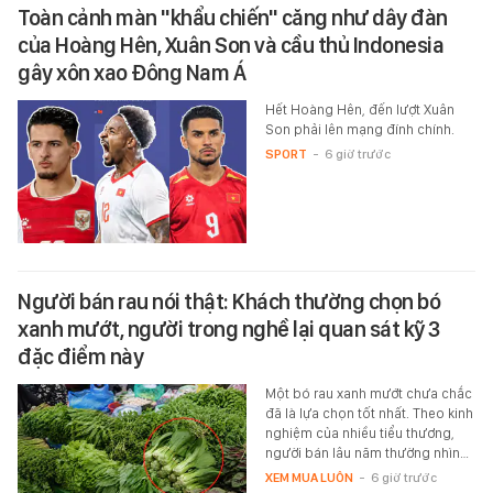
Toàn cảnh màn "khẩu chiến" căng như dây đàn
của Hoàng Hên, Xuân Son và cầu thủ Indonesia
gây xôn xao Đông Nam Á
Hết Hoàng Hên, đến lượt Xuân
Son phải lên mạng đính chính.
SPORT
-
6 giờ trước
Người bán rau nói thật: Khách thường chọn bó
xanh mướt, người trong nghề lại quan sát kỹ 3
đặc điểm này
Một bó rau xanh mướt chưa chắc
đã là lựa chọn tốt nhất. Theo kinh
nghiệm của nhiều tiểu thương,
người bán lâu năm thường nhìn…
XEM MUA LUÔN
-
6 giờ trước