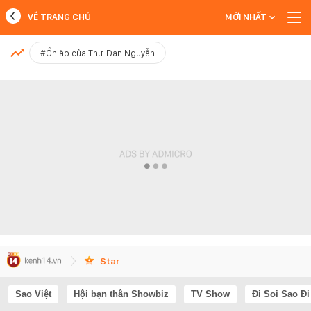
VỀ TRANG CHỦ
MỚI NHẤT
MỚI NHẤT
#Ồn ào của Thư Đan Nguyễn
Xem thêm
Star
Sao Việt
Hội bạn thân Showbiz
TV Show
Đi Soi Sao Đi