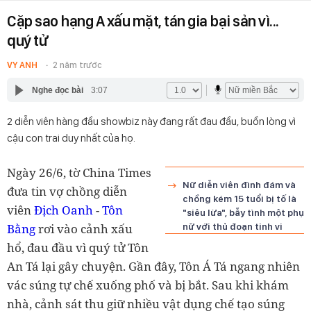
Cặp sao hạng A xấu mặt, tán gia bại sản vì...
quý tử
VY ANH
2 năm trước
Nghe đọc bài
3:07
2 diễn viên hàng đầu showbiz này đang rất đau đầu, buồn lòng vì
cậu con trai duy nhất của họ.
Ngày 26/6, tờ China Times
Nữ diễn viên đình đám và
đưa tin vợ chồng diễn
chồng kém 15 tuổi bị tố là
viên
Địch Oanh
-
Tôn
"siêu lừa", bẫy tình một phụ
Bằng
rơi vào cảnh xấu
nữ với thủ đoạn tinh vi
hổ, đau đầu vì quý tử Tôn
An Tá lại gây chuyện. Gần đây, Tôn Á Tá ngang nhiên
vác súng tự chế xuống phố và bị bắt. Sau khi khám
nhà, cảnh sát thu giữ nhiều vật dụng chế tạo súng