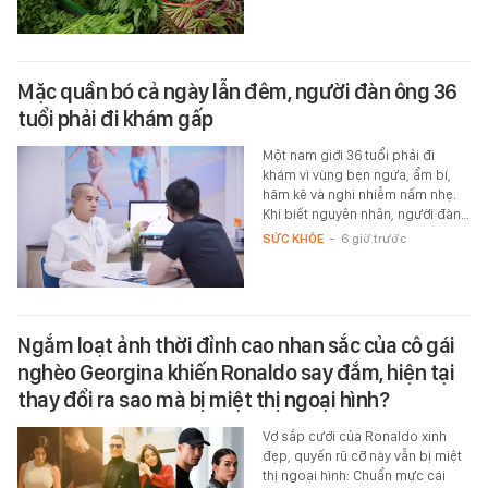
Mặc quần bó cả ngày lẫn đêm, người đàn ông 36
tuổi phải đi khám gấp
Một nam giới 36 tuổi phải đi
khám vì vùng bẹn ngứa, ẩm bí,
hăm kẽ và nghi nhiễm nấm nhẹ.
Khi biết nguyên nhân, người đàn…
SỨC KHỎE
-
6 giờ trước
Ngắm loạt ảnh thời đỉnh cao nhan sắc của cô gái
nghèo Georgina khiến Ronaldo say đắm, hiện tại
thay đổi ra sao mà bị miệt thị ngoại hình?
Vợ sắp cưới của Ronaldo xinh
đẹp, quyến rũ cỡ này vẫn bị miệt
thị ngoại hình: Chuẩn mực cái