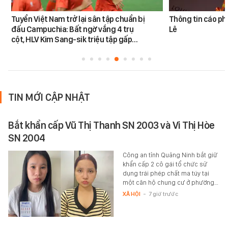
Tuyển Việt Nam trở lại sân tập chuẩn bị
Thông tin cáo ph
đấu Campuchia: Bất ngờ vắng 4 trụ
Lê
cột, HLV Kim Sang-sik triệu tập gấp…
TIN MỚI CẬP NHẬT
Bắt khẩn cấp Vũ Thị Thanh SN 2003 và Vi Thị Hòe
SN 2004
Công an tỉnh Quảng Ninh bắt giữ
khẩn cấp 2 cô gái tổ chức sử
dụng trái phép chất ma túy tại
một căn hộ chung cư ở phường…
XÃ HỘI
-
7 giờ trước