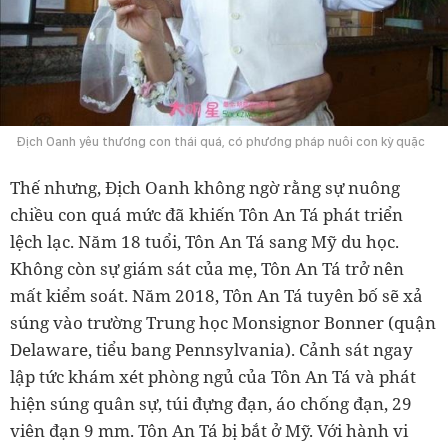
Địch Oanh yêu thương con thái quá, có phương pháp nuôi con kỳ quặc
Thế nhưng, Địch Oanh không ngờ rằng sự nuông
chiều con quá mức đã khiến Tôn An Tá phát triển
lệch lạc. Năm 18 tuổi, Tôn An Tá sang Mỹ du học.
Không còn sự giám sát của mẹ, Tôn An Tá trở nên
mất kiểm soát. Năm 2018, Tôn An Tá tuyên bố sẽ xả
súng vào trường Trung học Monsignor Bonner (quận
Delaware, tiểu bang Pennsylvania). Cảnh sát ngay
lập tức khám xét phòng ngủ của Tôn An Tá và phát
hiện súng quân sự, túi đựng đạn, áo chống đạn, 29
viên đạn 9 mm. Tôn An Tá bị bắt ở Mỹ. Với hành vi