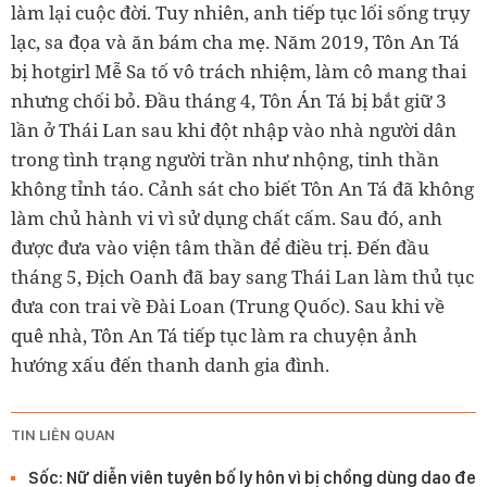
làm lại cuộc đời. Tuy nhiên, anh tiếp tục lối sống trụy
lạc, sa đọa và ăn bám cha mẹ. Năm 2019, Tôn An Tá
bị hotgirl Mễ Sa tố vô trách nhiệm, làm cô mang thai
nhưng chối bỏ. Đầu tháng 4, Tôn Án Tá bị bắt giữ 3
lần ở Thái Lan
sau khi đột nhập vào nhà người dân
trong tình trạng người trần như nhộng, tinh thần
không tỉnh táo. Cảnh sát cho biết Tôn An Tá đã không
làm chủ hành vi vì sử dụng chất cấm. Sau đó, anh
được đưa vào viện tâm thần để điều trị. Đến đầu
tháng 5, Địch Oanh đã bay sang Thái Lan làm thủ tục
đưa con trai về Đài Loan (Trung Quốc). Sau khi về
quê nhà, Tôn An Tá tiếp tục làm ra chuyện ảnh
hướng xấu
đến thanh danh gia đình.
TIN LIÊN QUAN
Sốc: Nữ diễn viên tuyên bố ly hôn vì bị chồng dùng dao đe