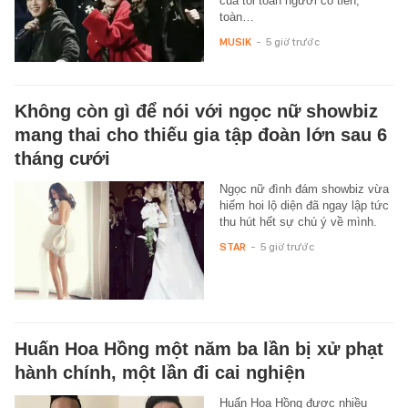
của tôi toàn người có tiền,
toàn…
MUSIK
-
5 giờ trước
Không còn gì để nói với ngọc nữ showbiz
mang thai cho thiếu gia tập đoàn lớn sau 6
tháng cưới
Ngọc nữ đình đám showbiz vừa
hiếm hoi lộ diện đã ngay lập tức
thu hút hết sự chú ý về mình.
STAR
-
5 giờ trước
Huấn Hoa Hồng một năm ba lần bị xử phạt
hành chính, một lần đi cai nghiện
Huấn Hoa Hồng được nhiều