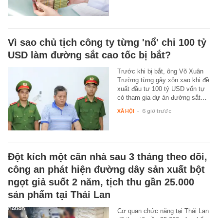
Vì sao chủ tịch công ty từng 'nổ' chi 100 tỷ
USD làm đường sắt cao tốc bị bắt?
Trước khi bị bắt, ông Võ Xuân
Trường từng gây xôn xao khi đề
xuất đầu tư 100 tỷ USD vốn tự
có tham gia dự án đường sắt…
XÃ HỘI
-
6 giờ trước
Đột kích một căn nhà sau 3 tháng theo dõi,
công an phát hiện đường dây sản xuất bột
ngọt giả suốt 2 năm, tịch thu gần 25.000
sản phẩm tại Thái Lan
Cơ quan chức năng tại Thái Lan