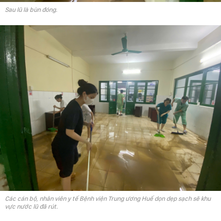
Sau lũ là bùn đóng.
Các cán bộ, nhân viên y tế Bệnh viện Trung ương Huế dọn dẹp sạch sẽ khu
vực nước lũ đã rút.