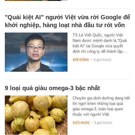
"Quái kiệt AI" người Việt vừa rời Google để
khởi nghiệp, hàng loạt nhà đầu tư rót vốn
TS Lê Viết Quốc, người Việt
Nam được mệnh danh là “Quái
kiệt AI” tại Google vừa quyết
định rời công ty để thành lập…
ĐỜI SỐNG
-
5 giờ trước
9 loại quả giàu omega-3 bậc nhất
Chuyên gia dinh dưỡng đang hết
lời ngợi khen những loại quả
giàu omega-3, toàn loại quen
thuộc với người Việt.
SỨC KHỎE
-
5 giờ trước