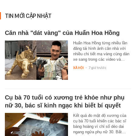
TIN MỚI CẬP NHẬT
Căn nhà "dát vàng" của Huấn Hoa Hồng
Huấn Hoa Hồng từng nhiều lần
đăng tải hình ảnh căn nhà với
nhiều chi tiết mạ vàng cùng dàn
xe sang trong các video và…
XÃ HỘI
-
7 giờ trước
Cụ bà 70 tuổi có xương trẻ khỏe như phụ
nữ 30, bác sĩ kinh ngạc khi biết bí quyết
Kết quả đo mật độ xương của
cụ bà 70 tuổi khiến các bác sĩ
bàng hoàng vì chỉ số dẻo dai
ngang ngửa phụ nữ 30. Bất…