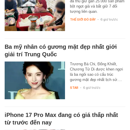
đã thu giữ gần 25.000 sản phẩm
bột ngọt giả và bắt giữ 7 đối
tượng liên quan.
THẾ GIỚI ĐÓ ĐÂY
-
6 giờ trước
Ba mỹ nhân có gương mặt đẹp nhất giới
giải trí Trung Quốc
Trương Bá Chi, Đổng Khiết,
Chương Tử Di được khen ngợi
là ba ngôi sao có cấu trúc
gương mặt đẹp nhất lịch sử.…
STAR
-
6 giờ trước
iPhone 17 Pro Max đang có giá thấp nhất
từ trước đến nay