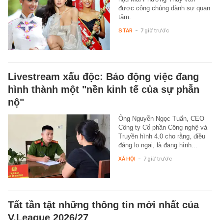
được công chúng dành sự quan
tâm.
STAR
-
7 giờ trước
Livestream xấu độc: Báo động việc đang
hình thành một "nền kinh tế của sự phẫn
nộ"
Ông Nguyễn Ngọc Tuấn, CEO
Công ty Cổ phần Công nghệ và
Truyền hình 4.0 cho rằng, điều
đáng lo ngại, là đang hình…
XÃ HỘI
-
7 giờ trước
Tất tần tật những thông tin mới nhất của
V.League 2026/27