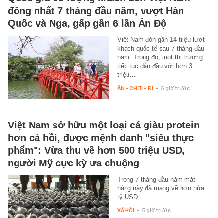
đông nhất 7 tháng đầu năm, vượt Hàn
Quốc và Nga, gấp gần 6 lần Ấn Độ
Việt Nam đón gần 14 triệu lượt
khách quốc tế sau 7 tháng đầu
năm. Trong đó, một thị trường
tiếp tục dẫn đầu với hơn 3
triệu…
ĂN - CHƠI - ĐI
-
5 giờ trước
Việt Nam sở hữu một loại cá giàu protein
hơn cá hồi, được mệnh danh "siêu thực
phẩm": Vừa thu về hơn 500 triệu USD,
người Mỹ cực kỳ ưa chuộng
Trong 7 tháng đầu năm mặt
hàng này đã mang về hơn nửa
tỷ USD.
XÃ HỘI
-
5 giờ trước