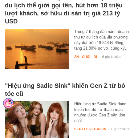
du lịch thế giới gọi tên, hút hơn 18 triệu
lượt khách, sở hữu di sản trị giá 213 tỷ
USD
Trong 7 tháng đầu năm, doanh
thu từ du lịch của địa phương
này đạt trên 19.348 tỷ đồng,
tăng 21,80% so với cùng kỳ…
ĂN - CHƠI - ĐI
-
6 giờ trước
"Hiệu ứng Sadie Sink" khiến Gen Z từ bỏ
tóc cũ
Hiệu ứng từ Sadie Sink đang
khiến tóc đỏ trở thành màu
nhuộm được Gen Z săn đón
nhất.
BEAUTY & FASHION
-
6 giờ trước