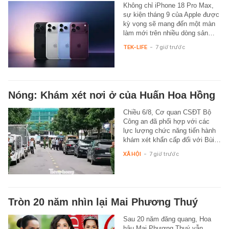
Không chỉ iPhone 18 Pro Max,
sự kiện tháng 9 của Apple được
kỳ vọng sẽ mang đến một màn
làm mới trên nhiều dòng sản…
TEK-LIFE
-
7 giờ trước
Nóng: Khám xét nơi ở của Huấn Hoa Hồng
Chiều 6/8, Cơ quan CSĐT Bộ
Công an đã phối hợp với các
lực lượng chức năng tiến hành
khám xét khẩn cấp đối với Bùi…
XÃ HỘI
-
7 giờ trước
Tròn 20 năm nhìn lại Mai Phương Thuý
Sau 20 năm đăng quang, Hoa
hậu Mai Phương Thuý vẫn