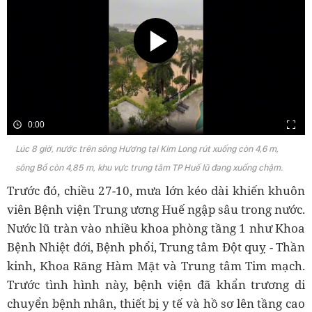
0:00
Lúc 8 giờ, nước trên sông Hương tại Kim Long rút xuống còn 4,6 m,
sông Bồ còn 4,85 m, khu vực trung tâm TP Huế lũ đang xuống chậm.
Trước đó, chiều 27-10, mưa lớn kéo dài khiến khuôn
viên Bệnh viện Trung ương Huế ngập sâu trong nước.
Nước lũ tràn vào nhiều khoa phòng tầng 1 như Khoa
Bệnh Nhiệt đới, Bệnh phổi, Trung tâm Đột quỵ - Thần
kinh, Khoa Răng Hàm Mặt và Trung tâm Tim mạch.
Trước tình hình này, bệnh viện đã khẩn trương di
chuyển bệnh nhân, thiết bị y tế và hồ sơ lên tầng cao