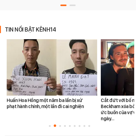
TIN NỔI BẬT KÊNH14
Huấn Hoa Hồng một năm ba lần bị xử
Cắt đứt với bố m
phạt hành chính, một lần đi cai nghiện
Beckham xóa bỏ k
ức buồn của vợ v
ngày…