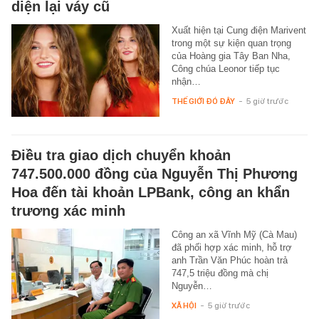
diện lại váy cũ
Xuất hiện tại Cung điện Marivent
trong một sự kiện quan trọng
của Hoàng gia Tây Ban Nha,
Công chúa Leonor tiếp tục
nhận…
THẾ GIỚI ĐÓ ĐÂY
-
5 giờ trước
Điều tra giao dịch chuyển khoản
747.500.000 đồng của Nguyễn Thị Phương
Hoa đến tài khoản LPBank, công an khẩn
trương xác minh
Công an xã Vĩnh Mỹ (Cà Mau)
đã phối hợp xác minh, hỗ trợ
anh Trần Văn Phúc hoàn trả
747,5 triệu đồng mà chị
Nguyễn…
XÃ HỘI
-
5 giờ trước