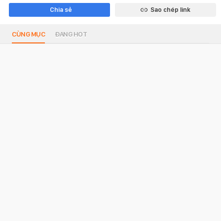
Chia sẻ
Sao chép link
CÙNG MỤC
ĐANG HOT