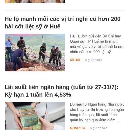
Hé lộ manh mối các vị trí nghi có hơn 200
hài cốt liệt sỹ ở Huế
Hai lá đơn gửi đến Bộ Chỉ huy
Quân sự TP Huế hé lộ manh
mối vô giá về vị trí có thể là nơi
chôn cất hơn 200 liệt sỹ.
XÃ HỘI
-
6 giờ trước
Lãi suất liên ngân hàng (tuần từ 27-31/7):
Kỳ hạn 1 tuần lên 4,53%
Dữ liệu từ Ngân hàng Nhà nước
cho thấy tại thị trường liên ngân
hàng tuần qua, lãi suất bình
quân kỳ hạn qua đêm giảm…
MONEY.14
-
6 giờ trước