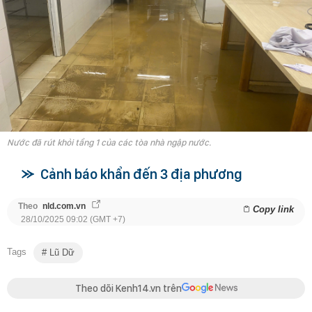
Nước đã rút khỏi tầng 1 của các tòa nhà ngập nước.
Cảnh báo khẩn đến 3 địa phương
Theo
nld.com.vn
Copy link
28/10/2025 09:02 (GMT +7)
Tags
Lũ Dữ
Theo dõi Kenh14.vn trên