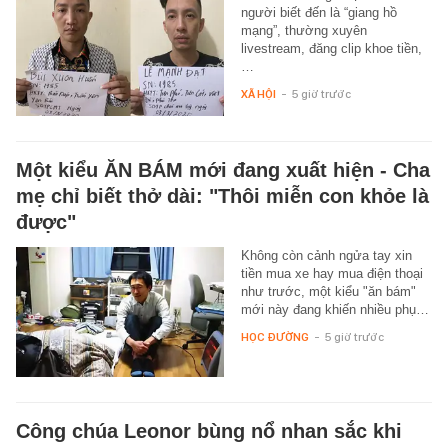
người biết đến là “giang hồ
mạng”, thường xuyên
livestream, đăng clip khoe tiền,
…
XÃ HỘI
-
5 giờ trước
Một kiểu ĂN BÁM mới đang xuất hiện - Cha
mẹ chỉ biết thở dài: "Thôi miễn con khỏe là
được"
Không còn cảnh ngửa tay xin
tiền mua xe hay mua điện thoại
như trước, một kiểu "ăn bám"
mới này đang khiến nhiều phụ…
HỌC ĐƯỜNG
-
5 giờ trước
Công chúa Leonor bùng nổ nhan sắc khi