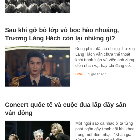
Sau khi gỡ bỏ lớp vỏ bọc hào nhoáng,
Trương Lăng Hách còn lại những gì?
Đóng phim đã lâu nhưng Trương
Lăng Hách vẫn chưa thể thoát
khỏi tranh luận về việc anh đang
diễn nhân vật hay chỉ đang cố…
CINE
-
5 giờ trước
Concert quốc tế và cuộc đua lấp đầy sân
vận động
Một ngôi sao ca nhạc ở ta từng
phát ngôn gây tranh cãi khi khoe
trong một đêm nhạc: “Khán giả