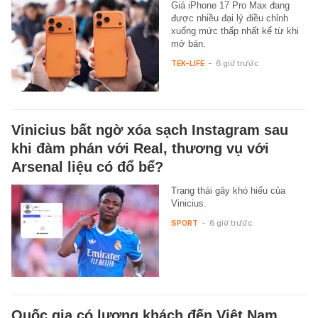
Giá iPhone 17 Pro Max đang
được nhiều đại lý điều chỉnh
xuống mức thấp nhất kể từ khi
mở bán.
TEK-LIFE
-
6 giờ trước
Vinicius bất ngờ xóa sạch Instagram sau
khi đàm phán với Real, thương vụ với
Arsenal liệu có đổ bể?
Trạng thái gây khó hiểu của
Vinicius.
SPORT
-
6 giờ trước
Quốc gia có lượng khách đến Việt Nam