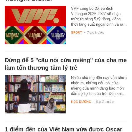
VPF công bố đội vô địch
V.League 2026-2027 sẽ nhận
mức thưởng 5 tỷ đồng, đồng
thời tăng suất ngoại binh và ra…
SPORT
-
7 giờ trước
Đừng để 5 "câu nói cửa miệng" của cha mẹ
làm tổn thương tâm lý trẻ
Nhiều cha mẹ đến nay vẫn chưa
nhận ra, những câu nói cửa
miệng của mình đang bào mòn
dần sự tự tin của trẻ. Đến khi…
HỌC ĐƯỜNG
-
6 giờ trước
1 điểm đến của Việt Nam vừa được Oscar